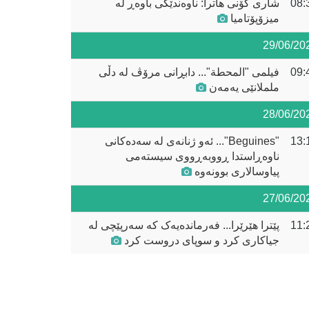
08:
شاری کۆنی هاترا: ناوەندێکی باوەڕ لە
میزۆپۆتامیا
29/06/20
09:
فیلمی "المحطة"... دابڕانی مرۆڤ لە دڵی
ململانێی یەمەن
28/06/20
13:
"Beguines"... ئەو ژنانەی لە سەدەکانی
ناوەڕاستدا ڕووبەڕووی سیستەمی
پیاوسالاری بوونەوە
27/06/20
11:
پێترا هێرێرا... فەرماندەیەک کە سەرپێچی لە
جیاکاری کرد و سوپای دروست کرد