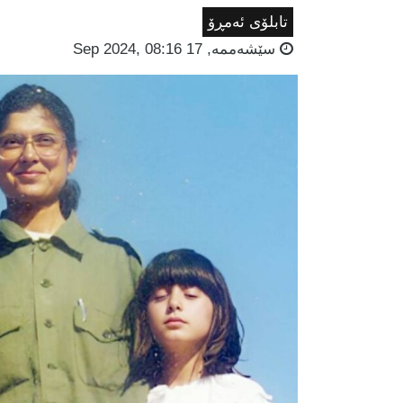
تابلۆی ئەمڕۆ
سێشه‌ممه‌, 17 Sep 2024, 08:16