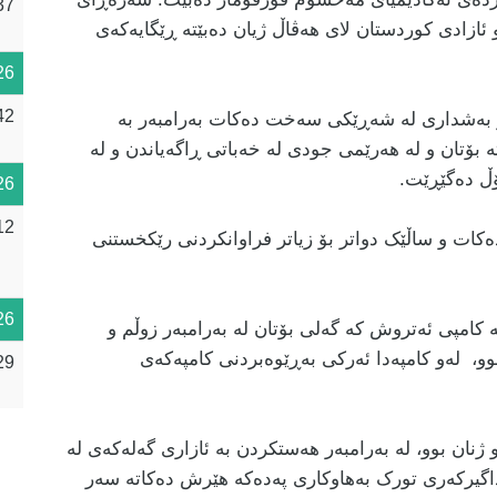
37
 ئازادی کوردستان لای هەڤاڵ ژیان دەبێتە ڕێگایەکەی
26
42
تانین و بەشداری لە شەڕێکی سەخت دەکات بەرامبەر بە
ە بۆتان و لە هەرێمی جودی لە خەباتی ڕاگەیاندن و لە
ۆڵ دەگێڕێت.
26
12
ەکات و ساڵێک دواتر بۆ زیاتر فراوانکردنی رێکخستنی
26
 دەکاتە کامپی ئەتروش کە گەلی بۆتان لە بەرامبەر زوڵم و
و، لەو کامپەدا ئەرکی بەڕێوەبردنی کامپەکەی
29
 ژنان بوو، لە بەرامبەر هەستکردن بە ئازاری گەلەکەی لە
لەوکاتەدا دەوڵەتی داگیرکەری تورک بەهاوکاری پەدەکە هێرش دەکاتە سەر