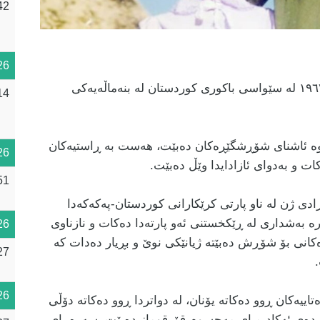
42
26
زەینەب ئەردەم ناسراو بە ژیان سێواس، ساڵی ١٩٦٧ لە سێواسی باکوری کوردستان لە بنەماڵەیەکی
14
وێوە ئاشنای شۆڕشگێڕەکان دەبێت، هەست بە ڕاستیەکان
26
 و بەدوای ئازادایدا وێڵ دەبێت.
51
 ژن لە ناو پارتی کرێکارانی کوردستان-پەکەکەدا
ەردەم لە ئەنقەرە بەشداری لە ڕێکخستنی ئەو پارتەدا دەکات و نازناوی
26
کانی بۆ شۆڕش دەبێتە ژیانێکی نوێ و بڕیار دەدات کە
27
26
یەکان ڕوو دەکاتە یۆنان، لە دواتردا ڕوو دەکاتە دۆڵی
ەردەی ئەکادیمیای مەحسوم قۆرقوماز دەبێت. سەرەڕای