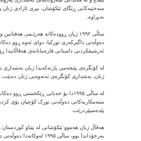
سەختیەکانی ڕێگای تێکۆشان، بیری ئازادی ژنان و
نەبڕاوە.
ساڵی ١٩٩٢ ژیان ڕوودەکاتە هەرێـمی هەف
دەوڵەتی داگیرکەری تورکیا، دوای ئەوە ڕوو دەکات
ئەرشیفکردنی داستانی قارەمانانەی هەڤاڵانیدا ڕ
لە کۆنگرەی پێنجەمی پارتەکەیدا ژیان بەشداری د
ژنان، بەشداری کۆنگرەی نەتەوەیی ژنان دەبێت.
لە ساڵی ١٩٩٥دا بۆ خەباتی ڕێکخستی ڕوو
ستەمکاریەکانی دەوڵەتی تورک کۆچیان بۆی کردبو
پێدەسپێردرێت.
هەڤاڵ ژیان هەموو تێکۆشانی لە پێناو کوردستان و
بەرخۆداندا بوو، ساڵی ١٩٩٥ 