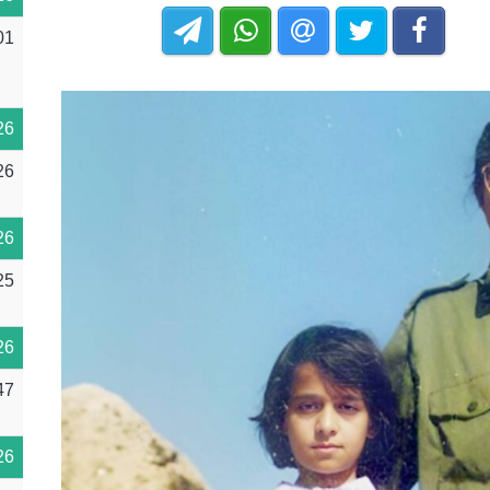
01
26
26
26
25
26
47
26