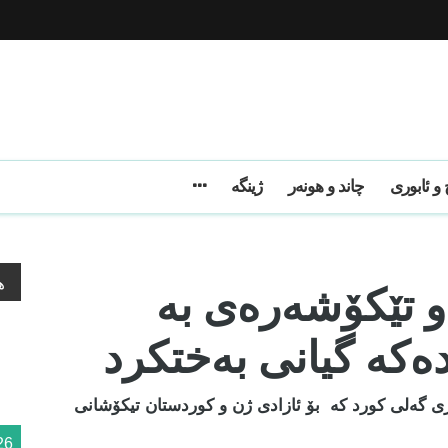
و ئابوری
چاند و هونەر
ژینگه
و تێکۆشەرەی بە
ه
ەکە گیانی بەختکرد
ی گەلی کورد کە بۆ ئازادی ژن و کوردستان تیکۆشانی
26