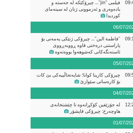
09:
فیلمی "jin"... چیرۆکێکە لە جەستە و
یادەوەری و ئەزموونی ژنان لە سینەمای
کوردیدا
06/07/20
09:
"فاطمة البن"... چیرۆکی ژنێکی یەمەنی بۆ
پاراستنی درەختی قاوە ڕووبەڕووی
ئاستەنگەکانی کەشوهەوا بووەتەوە
05/07/20
09:
چیرۆکی کارینا کوانا؛ شایەتحاڵییەکی بێ کات
بۆ کارەساتی سێوازێ
04/07/20
12:
لە جۆزێفین کۆکڕانەوە تا چێشتخانەی
هاوچەرخ: چیرۆکی قاپشۆر
01/07/20