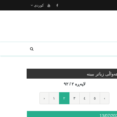
كوردى
ه‌واڵی زیاتر ببینە
لاپه‌ڕه‌ ٢ / ٩٢
‹
١
٢
٣
٤
٥
›
13/07/20