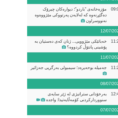
09:
مۆزەخانەی ”باردو”؛ دیوارەکان چیرۆک
دەگێڕنەوە کە لەلایەن پەرتووکی مێژووەوە
نەنووسراون
12/07/20
11:
خەباتێکی مێژوویی... ژنان کەی دەستیان بە
پۆشینی پانتۆڵ کردووە؟
11/07/20
11:
جەمیلە بوحەیرەد؛ سیمبولی بەرگریی جەزائیر
08/07/20
12:
بەرخۆدانی ستراتیژی لە ژێر سایەی
سنووردارکردنی کۆمەڵایەتیدا: واجدە
07/07/20