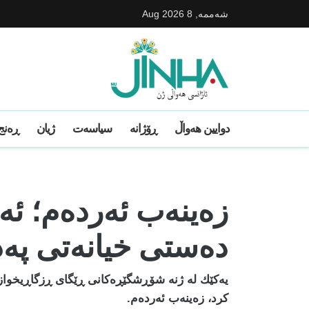
شه‌ممه‌, 8 Aug 2026
دوایین ھەواڵ
ڕۆژانە
سیاسەت
ژیان
ڕەنج 
زەینەب ئەردەم؛ ئە
دەستی خیانەتی پەد
یەکێك لە ژنە شۆڕشگێڕەکانی ڕێگای ڕزگاڕیخواز
کرد، زەینەب ئەردەم.