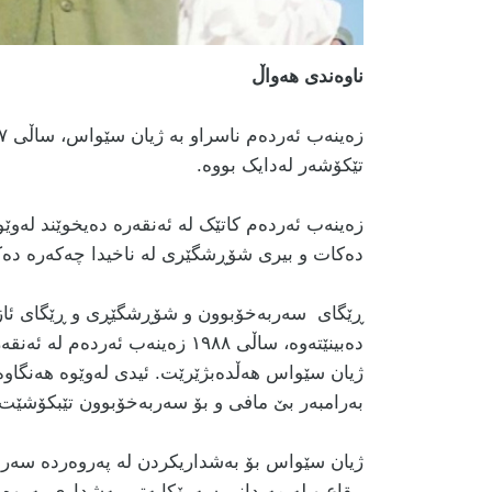
ناوەندی هەواڵ
تێکۆشەر لەدایک بووە.
زەینەب ئەردەم کاتێک لە ئەنقەرە دەیخوێند لە
دەکات و بیری شۆڕشگێری لە ناخیدا چەکەرە دەکات
ڕێگای سەربەخۆبوون و شۆڕشگێڕی و ڕێگای ئازادی
دەبینێتەوە، ساڵی ١٩٨٨ زەینەب ئ
ژیان سێواس هەڵدەبژێرێت. ئیدی لەوێوە هەنگاوە
بەرامبەر بێ مافی و بۆ سەربەخۆبوون تێبکۆشێت.
ژیان سێواس بۆ بەشداریکردن لە پەروەردە سەرەتای
بیقاع و لە مەیدانی سەرۆکایەتی بەشداری پەرو