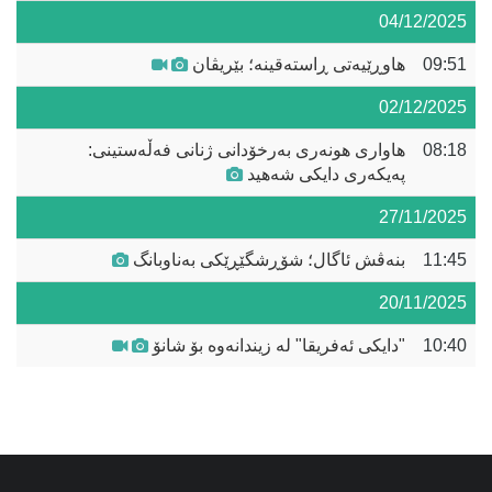
04/12/2025
09:51
هاوڕێیەتی ڕاستەقینە؛ بێریڤان
02/12/2025
08:18
هاواری هونەری بەرخۆدانی ژنانی فەڵەستینی:
پەیکەری دایکی شەهید
27/11/2025
11:45
بنەڤش ئاگال؛ شۆڕشگێڕێکی بەناوبانگ
20/11/2025
10:40
"دایکی ئەفریقا" لە زیندانەوە بۆ شانۆ