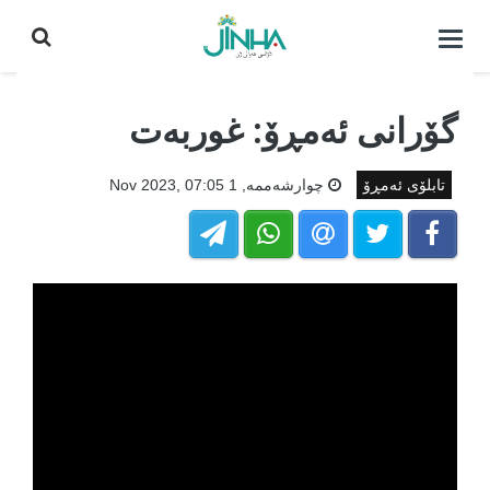
كردنه‌وه‌ی
لیست|
داخستن
گۆرانی ئەمڕۆ: غوربەت
تابلۆی ئەمڕۆ
چوارشه‌ممه‌, 1 Nov 2023, 07:05