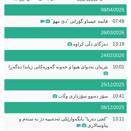
08/04/2026
07:49
فاتمە عیساو گۆرانی "دێ مهۆ"
26/03/2026
13:19
دەرگای دڵی کراوە
24/02/2026
10:01
بێریتان بەدوای هیوا و خەونە گەورەکانی ژیاندا دەگەڕا
25/12/2025
10:41
سۆز دەبوو سۆزداری وڵات
08/12/2025
13:11
"کچی دەریا" بانگەوازێکی ئەدەبییە دژ بە ستەم و
پیاوسالاری