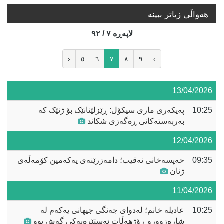
هه‌واڵی زیاتر ببینە
لاپه‌ڕه‌ ٧ / ٩٢
‹
٥
٦
٧
٨
٩
›
13/04/2026
10:25
پەیکەری ماری سیکۆل: ڕێزلێنانێک بۆ ژنێک کە
بەربەستەکانی ڕەگەزی شکاند
12/04/2026
09:35
حەپسەخانی نەقیب؛ دامەزرێنەی یەکەمین کۆمەڵەی
ژنان
11/04/2026
10:25
عادیلە خانم؛ لەدوای جەنگی جیهانی یەکەم لە
شارەزوورو ڕۆژهەڵات ئەستێرەیەکی گەش بوو