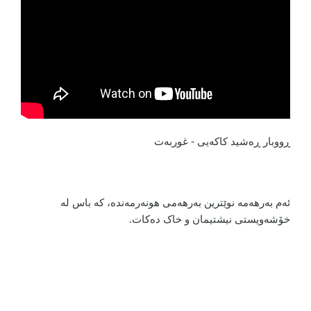
ڕووبار ڕەشید کاکەیی - غوربەت
ئەم بەرهەمە نوێترین بەرهەمی هونەرمەندە، کە باس لە
خۆشەویستی نیشتیمان و خاک دەکات.