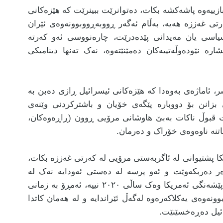
ازییەوە پاشەکشە بکات، دەتوانرێت ببینرێت کە هێزەکانی
تی غەززە هەیە، بەڵام ئەگەر ڕووبەڕووبوونەوەی ئێران
یاسی یان مەیدانی پێدەدرێت، چارەنووسی ئەو کەرتە
ە نێودەوڵەتییەکان دەمێنێتەوە، نەک تەنها دینامیکی
، ئاماژەی بەوەدا کە هێزەکانی ئیسرائیل ڕازی دەبن بە
بزانن بۆ دووبارە پێگەی خۆیان و باشترکردنی وێنەی
ت قبوڵ ناکات بەبێ هاوشانی مرۆیی ڕوون (ڕاڕەوەکان،
اتنە ناوەوەی خۆراک و دەرمان.
کا پشتیوانی لە ئاگربەستی مرۆیی لە کەرتی غەززە بکات،
ەر دەربکەوێت و ئەو پرسە لە دەستی ئەودایە نەک لە
دەستی تەل ئەبیب یان حەماس، دۆناڵد ترەمپ پێشەنگی ئەمریکا وەک ساڵی ٢٠٢٠ نییە، ئەمڕۆ بە زمانی
ەوەی یەکلاکەرەوە لەگەڵ ئێراندایە و لە هەمان کاتدا
ائیل دەڕەخسێنێت.