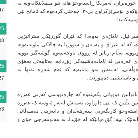
ۆکەوان و مووشەک وەڵامی دایەوە، لە ٢١ی حوزەیران، ئەمریکا ڕاستەوخۆ هاتە نێو ململانێکانەوە، بە
47
هێرشی ورد لە سێ شوێنی ئەتۆمی لە ڕێگەی فڕۆکەی بۆمبڕێژکراوی بی-٢، جەختی کردەوە کە ئامانج لێی
مییەکەیدا.
25
رائیل، ئاماژەی بەوەدا کە ئێران گورزێکی ستراتیژیی
08
، کە لە عێراق و یەمەن و سووریا بە چالاکی ماونەتەوە،
تووە، بەڵام زیاتر لە ڕووی ناوچەییەوە گۆشەگیر بووە،
 عەرەبی لە ئامادەباشییەکی زۆردایە، بەتایبەتی بەهۆی
25
ەوڵەتی، ئەمەش بەو مانایەیە کە ئەم شەڕە تەنها بە
 و ئاسایشیی دەپێورێت.
27
توانین دووپاتی بکەینەوە کە چارەنووسی کەرتی غەززە
25
ین بڵێین کە لێی دابڕاوە، ئەمەش لەبەر ئەوەیە کە غەززە
53
ستەوخۆ کاریگەریی سەرهەڵدان و دابەزینی دەسەڵاتی
ەتێک نییە؛ گۆڕەپانێکە لە خۆیدا، بە هەلومەرجی خۆی و