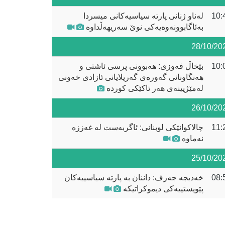
10:
لەناو ژنانی پارتە سیاسیەکانی میسردا
بەئاگابوونەوەیەکی نوێ سەریهەڵداوە
28/10/20
10:
بێخاڵ فەوزی: هەبوونی پرسی ئاشتی و
هەنگاونانی گەورەی گەریلایانی ئازادی خەونی
لەمێژیینەی هەر تاکێکی کوردە
26/10/20
11:
چالاکوانێکی لوبنانی: ئاگربەست لە غەززە
نەماوە
25/10/20
08:
خەدیجە جەرف: داننان بە پارتە سیاسییەکان
پێویستییەکی دیموکراتیکە