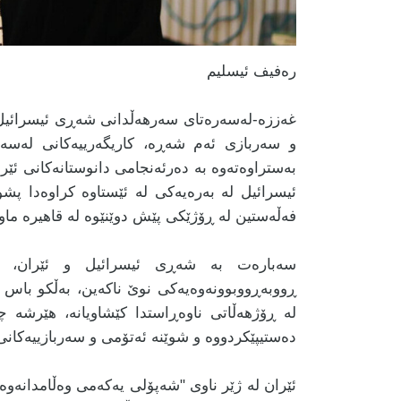
رەفیف ئیسلیم
غەززە-لەسەرەتای سەرهەڵدانی شەڕی ئیسرائیل و
و سەربازی ئەم شەڕە، کاریگەرییەکانی لەسە
بەستراوەتەوە بە دەرئەنجامی دانوستانەکانی ئێر
ئیسرائیل لە بەرەیەکی لە ئێستاوە کراوەدا پشو
فەڵەستین لە ڕۆژێکی پێش دوێنێوە لە قاهیرە ماو
سەبارەت بە شەڕی ئیسرائیل و ئێران، د
ڕووبەڕووبوونەوەیەکی نوێ ناکەین، بەڵکو باس
دەستیپێکردووە و شوێنە ئەتۆمی و سەربازییەکانی
ئێران لە ژێر ناوی "شەپۆلی یەکەمی وەڵامدانەو