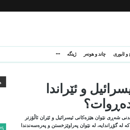
و ئابوری
چاند و هونەر
ژینگه
ائیل و ئێراندا
ه
دەڕوات؟
ی شەڕی نێوان هێزەکانی ئیسرائیل و ئێران ئاڵۆزتر
 لە گۆڕاندایە، لە نێوان پەراوێزخستن و پەرەسەندندا
25