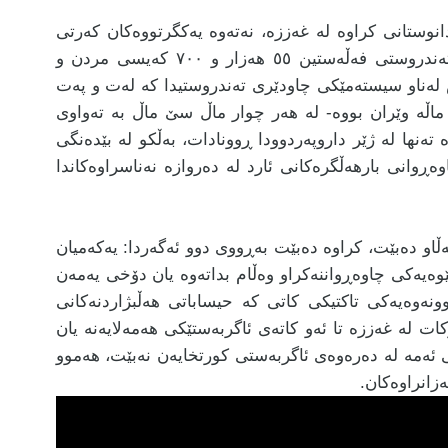
نوستانی کراوە لە غەززە، نەتەوە یەکگرتووەکان کەرتی
غەززەی بە شوێنێکی ناژیانی زانی، وەزارەتی تەندروستی فەڵەستین ٥٥ هەزار و ٧٠٠ کەیسی مردن و
وە، ئەمەش لەناو سیستەمێکی چاودێری تەندروستیدا کە لەت و پەت
ماڵە وێران بووە- لە هەر چوار ماڵ سێ ماڵ بە تەواوی
تەنها لە ژێر داروپەردوودا ڕوونادات، بەڵکو لە بێدەنگی
ڕوانی بارهەڵگرەکانی ئارد لە دەروازە نەناسراوەکاندا
کەڵاو دەبێت، کراوە دەبێت بەڕووی دوو ئەگەردا: یەکەمیان
وەیەکی چاوەڕواننەکراو وەڵام بداتەوە یان دۆخی یەمەن
ونەوەیەکی تاکتیکی کاتی کە حیساباتی هەڵبژاردنەکانی
کات لە غەززە تا ئەو کاتەی ئاگربەستێکی هەمەلایەنە یان
نی ئەمە لە دەرەوەی ئاگربەستی کورتخایەن نەبێت، هەموو
زانراوەکان.