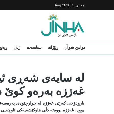
هه‌ینی, 7 Aug 2026
دوایین ھەواڵ
ڕۆژانە
سیاسەت
ژیان
ڕەنج 
لە سایەی شەڕی ئیسر
غەززە بەرەو کوێ 
بارودۆخی کەرتی غەززە لە چوارچێوەی پەرەسەندن
بووە، غەززە بووەتە دڵی هاوکێشەیەکی ناوچەیی کە