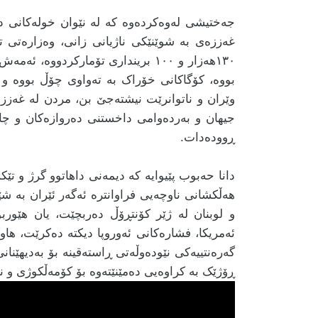
جەختیشی لەوەکردەوە کە لە نێوان خولەکانی دا
١٣٠هەزار و ١٠٠ برینداری تۆمارکردو
بووە، کۆگاکانی خۆراک بە تەواوی چۆڵ بووە و 
وێران و ناتوانرێت نیشتەجێ بن، مردن لە غەززە 
جیهان و بەردەوامی داخستنی دەروازەکان و چاوە
ڕوودەدات.
دانا حەبوب پێیوایە کە دیمەنی داهاتوو گرژ و تێ
هەڵکشانی ناوچەیی فراوانترە ئەگەر ئێران بە شێ
و لوبنان لە ژێر کۆنتڕۆڵ دەربچێت، یان هێوربو
ئەمریکا، فشارەکانی ئەوروپا دیکتە دەکرێت، هاو
گەرەنتییەکی نێودەوڵەتی ڕاستەقینە بۆ بەدیهێنا
ڕۆژێک بە کراوەیی دەمێنێتەوە بۆ کۆمەڵکوژی و نە