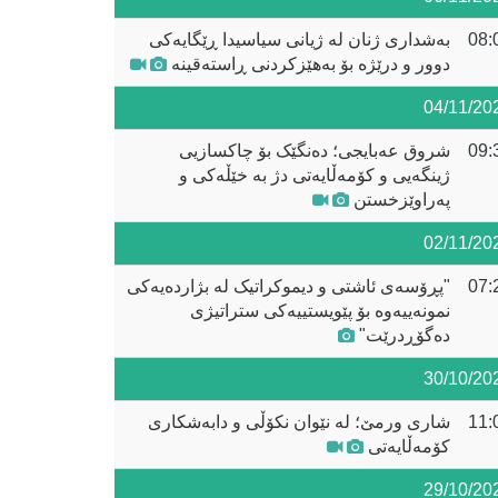
08:
بەشداری ژنان لە ژیانی سیاسیدا ڕێگایەکی
دوور و درێژە بۆ بەهێزکردنی ڕاستەقینە
04/11/20
09:
شروق عەبایجی؛ دەنگێک بۆ چاکسازیی
ژینگەیی و کۆمەڵایەتی دژ بە خێڵەکی و
پەراوێزخستن
02/11/20
07:
"پڕۆسەی ئاشتی و دیموکراتیک لە بژاردەیەکی
نمونەییەوە بۆ پێویستییەکی ستراتیژی
دەگۆڕدرێت"
30/10/20
11:
شاری ورمێ؛ لە نێوان نکۆڵی و دابەشکاری
کۆمەڵایەتی
29/10/20