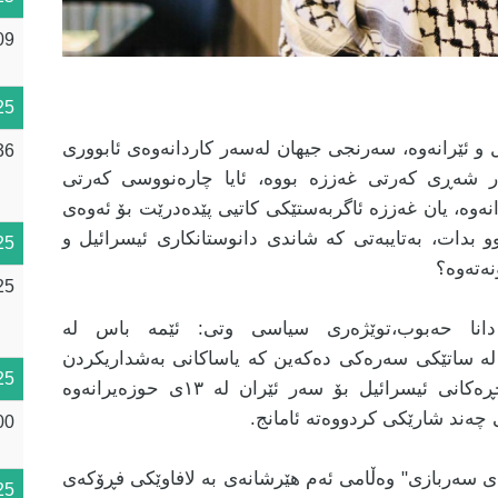
09
25
 ئێرانەوە، سەرنجی جیهان لەسەر کاردانەوەی ئابووری
36
ر شەڕی کەرتی غەززە بووە، ئایا چارەنووسی کەرتی
انەوە، یان غەززە ئاگربەستێکی کاتیی پێدەدرێت بۆ ئەوەی
و بدات، بەتایبەتی کە شاندی دانوستانکاری ئیسرائیل و
25
نەتەوە؟
25
انا حەبوب،توێژەری سیاسی وتی: ئێمە باس لە
 لە ساتێکی سەرەکی دەکەین کە یاساکانی بەشداریکردن
25
لە ڕۆژهەڵاتی ناوەڕاستدا کێشاویانە، هێرشە چڕەکانی ئیسرائیل بۆ سەر ئێران لە ١٣ی حوزەیرانەوە
 چەند شارێکی کردووەتە ئامانج.
00
ەی سەربازی" وەڵامی ئەم هێرشانەی بە لافاوێکی فڕۆکەی
25