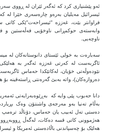
ئەو پێشنیاری کرد کە ئەگەر ئێران لە ڕووی سەرب
ئیسرائیل مەیلیان بەرەو چارەسەری خێرا لە کەر
فراوانتر بێت، غەززە "ئیسراحەت"ێکی کاتی س
وابەستەی حوکمڕانی ناوخۆیی فەڵەستین و فشار
ناوچەیی.
سەبارەت بە خولی ئێستای دانوستانەکان لە میسر
ئاگربەست لە کەرتی غەززە ئەگەر بە هەلێکی 
نێودەوڵەتی خۆیان، لەکاتێکدا حەماس ئاگربەس
دەروازەکان)، واتە بەبێ گەرەنتی ڕاستەقینە بۆ ه
دانا حەبوب پێی وایە کە بەڕێوەبەرایەتی ئەمەری
بەڵام تەنیا بەو مەرجەی واشنتۆن وەک بڕیارد
هەژموونی کاتی قسە دەکات، لەگەڵ ڕووبەڕووبوون
هەلێک بۆ چەسپاندنی باڵادەستی ئەمریکا و ئیسر