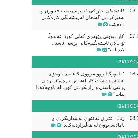
08:
کاندیدێکی عێراقی قەیرانی نیشتەجێبوون و
بەهێزکردنی گەنجان لە پێشەنگی کارەکانی
دادەنێت
07:
"ئازادبوونی ڕێبەری گەلی کورد عەبدوڵا
ئۆجالان ئاستەنگییەکانی پرسی ئاشتی
لادەبات"
09/11/20
08:
" تا تورکیا ڕووبەڕووی کێشەی ناوخۆی
نەبێتەوە دەبێت کار لەسەر بەرەوپێشبردنی
پرسی ئاشتی و ڕازیکردنی کورد لە ناوچەکەدا
بدات"
08/11/20
08:
ژنانی عێراق لە نێوان بەشداریکردن و
ئامادەنەبوون لە هەڵبژاردنەکاندا
06/11/20