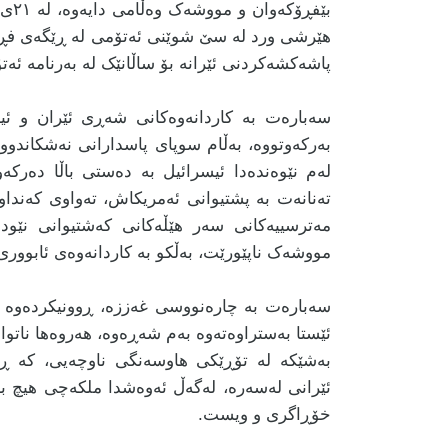
بێفڕ
پاشەکشەکردنی ئێرانە بۆ ساڵانێک لە بەرنامە ئەتۆ
سەبارەت بە کاردانەوەکانی شەڕی ئێران و ئیس
بەرکەوتووە، بەڵام سوپای پاسدارانی نەشکاندووە
لەم نێوەندەدا ئیسرائیل بە دەستی باڵا دەرکەو
تەنانەت بە پشتیوانی ئەمریکاش، تەواوی کەنداوی
مەترسییەکانی سەر هێڵەکانی کەشتیوانی نێود
مووشەک ناپێورێت، بەڵکو بە کاردانەوەی ئابووری
سەبارەت بە چارەنووسی غەززە، ڕوونیکردەوە نا
ئێستا بەستراوەتەوە بەم شەڕەوە، هەروەها ناتوان
بەشێکە لە تۆڕێکی هاوسەنگی ناوچەیی، کە ڕا
ئێرانی لەسەرە، لەگەڵ ئەوەشدا ملکەچی هیچ باب
خۆڕاگری و ویست.