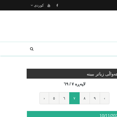
كوردى
ه‌واڵی زیاتر ببینە
لاپه‌ڕه‌ ٧ / ٦٩
‹
٥
٦
٧
٨
٩
›
10/11/20