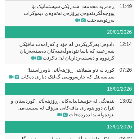
11:49
ڕەمزیە محەمەد: شەڕێکی سیستماتیک بۆ
پووچەڵکردنەوەی پڕۆژەی نەتەوەی دیموکرات
بەڕێوەدەچێت
20/01/2026
12:14
دادوەر: بەرگریکردن لە خۆد و کەرامەت مافێکی
شەرعییە کە یاسا نێودەوڵەتییەکان دەستەبەریان
کردووە و دەستبەرداریان لێ ناکرێت
07:26
کورد لە ناو ململانێی ڕۆژهەڵاتی ناوەڕاستدا؛
سیاسەتێک کە چارەنووسی گەلێک دیاری دەکات
18/01/2026
13:02
بێدەنگی لە خۆپیشاندانەکانی ڕۆژهەڵاتی کوردستان و
ئێران دوو پێوەری مافەکانی مرۆڤ لە سیستەمی
نێودەوڵەتیدا دەردەخات
13/01/2026
08:42
مەلاک عادل: هەڵاتنی زوبەیدی لە یەمەن دەرگا