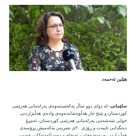
هێلین ئەحمەد
سلێمانی-
لە دوای دوو ساڵ پەکخستنەوەی پەرلەمانی هەرێمی
کوردستان و پێنج جار هەڵوەشاندنەوەی وادەی هەڵبژاردنی
خولی شەشەمی پەرلەمانی هەرێمی کوردستان، ئەمڕۆ
دەنگدانی تایبەت و ڕۆژی ٢٠ی تشرینی یەکەمیش پڕۆسەی
هەڵبژاردن بەڕێوەدەچێت، ئەنجام و دەستکەوتەکانی چەندین