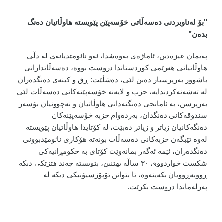
"بۆ لەناوبردنی دەسەڵاتی خۆسەپێن پێویستە هاوڵاتیان دەنگ
بدەن"
پەیمان عیزەدین، ئاماژەی بەوەشدا، ئەو نائومێدیانەی لە دڵی
هاوڵاتیانی هەرێمی کوردستاندا دروست بووە، دەسەڵاتدارانی
باشوور بەرپرسیار دەبن لێی، دەشڵێت: ڕق و کینەی دەنگدەران
لە تەشەنەکردندایە، حزب و لایەنە خۆسەپێنەکانی دەسەڵات لێی
بەرپرسن، بە ئامانجی دەنگنەدانی هاوڵاتیان و نەچوونیان بۆسەر
سندوقەکانی دەنگدان، بەردەوام حزبە خۆسەپێنەکان
دەنگەکانیان زیاتر و زیاتر دەبێت، لە کۆتایدا هاوڵاتیان پێویستە
لەوە تێبگەن حزبەکانی دەسەڵات بونەتە هۆکاری نائومێدبوونی
دەنگدەران، ئێمە ئەگەر بمانەوێت کۆتای بە حکومڕانیەکی
شکست خواردووی ٣٠ ساڵە بهێنین، پێویستە چەند هێزێکی دیکە
ڕووبەڕوویان بکەینەوە، تا بتوانن ئۆپۆزسیۆنیکی دیکە لە
پەرلەماندا دروست بکرێت.