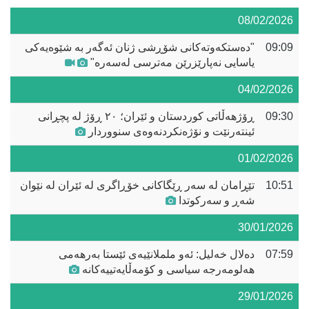
08/02/2026
09:09
"دەستکەوتەکانی شۆڕشی ژنان ئەگەر بە شێوەیەکی
یاسایی نەپارێزرێن مەترسی لەسەرە"
04/02/2026
09:30
ڕۆژهەڵاتی کوردستان و ئێران؛ ٢٠ ڕۆژ لە پچڕانی
ئینتەرنێت و نۆژەنکردنەوەی سنووردار
01/02/2026
10:51
تێڕامان لە سەر ڕێگاکانی خۆڕاگری لە ئێران لە نێوان
شەڕ و سەرکوتدا
30/01/2026
07:59
دەلال خەلیل: ئەو ململانێیەی ئێستا بەرهەمی
هەلومەرجە سیاسی و کۆمەڵایەتییەکانە
29/01/2026