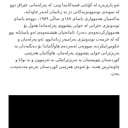
ئەو پارێزەرە لە کۆتایی قسەکانیدا وتی: لە پەرلەمانی عێراق دوو
لە نمونەی توندووتیژیەکانی دژ بە ژنانمان لەبەر چاودایە،
یەکەمیان هەموواری یاسای ١٨٨ی ساڵی ١٩٥٩، دووەم یاسای
توندوتیژی خێزانی لە خولی پێشووی پەرلەماندا هەوڵ بۆ
هەمووارکردنەوەی دەدرا، ئامانجیان هێشتنەوەی ئەو یاسایانە بوو
کە لە خزمەت توندوتیژی بەرامبەر ژناندابوو، ئەو پەرلەمان و
حکومڕانیکردنە نموونەن لەبەردەم هاوڵاتیاندا بۆ دەنگنەدان بە
بەربژێرانی خولی پێشووی پەرلەمان، هاوڵاتیان هەرێمی
کوردستان پێویستیان بە بەربژێرانێکی بە ئەزموون و بە توانا و
چاونەترس هەیە، بۆ ئەوەی هەرێمی کوردستان بەرەو مەدەنیەت
ببەن.