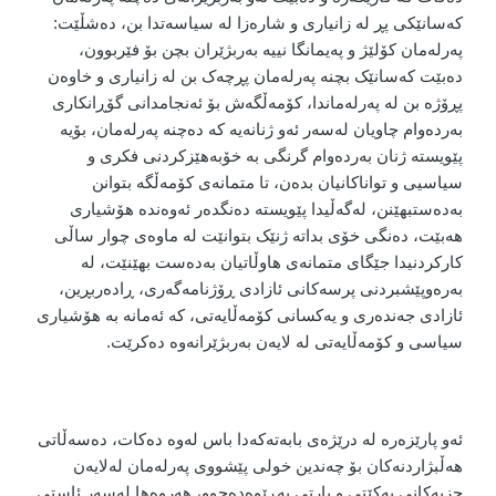
کەسانێکی پڕ لە زانیاری و شارەزا لە سیاسەتدا بن، دەشڵێت:
پەرلەمان کۆلێژ و پەیمانگا نییە بەربژێران بچن بۆ فێربوون،
دەبێت کەسانێک بچنە پەرلەمان پڕچەک بن لە زانیاری و خاوەن
پڕۆژە بن لە پەرلەماندا، کۆمەڵگەش بۆ ئەنجامدانی گۆڕانکاری
بەردەوام چاویان لەسەر ئەو ژنانەیە کە دەچنە پەرلەمان، بۆیە
پێویستە ژنان بەردەوام گرنگی بە خۆبەهێزکردنی فکری و
سیاسیی و تواناکانیان بدەن، تا متمانەی کۆمەڵگە بتوانن
بەدەستبهێنن، لەگەڵیدا پێویستە دەنگدەر ئەوەندە هۆشیاری
هەبێت، دەنگی خۆی بداتە ژنێک بتوانێت لە ماوەی چوار ساڵی
کارکردنیدا جێگای متمانەی هاوڵاتیان بەدەست بهێنێت، لە
بەرەوپێشبردنی پرسەکانی ئازادی ڕۆژنامەگەری، ڕادەربڕین،
ئازادی جەندەری و یەکسانی کۆمەڵایەتی، کە ئەمانە بە هۆشیاری
سیاسی و کۆمەڵایەتی لە لایەن بەربژێرانەوە دەکرێت.
ئەو پارێزەرە لە درێژەی بابەتەکەدا باس لەوە دەکات، دەسەڵاتی
هەڵبژاردنەکان بۆ چەندین خولی پێشووی پەرلەمان لەلایەن
حزبەکانی یەکێتی و پارتی بەڕێوەدەچوو، هەروەها لەسەر ئاستی