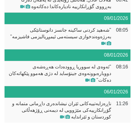
بەڕووی گۆڕانکارییە نادیارەکاندا دەکاتەوە
09/01/2026
08:05
"شەهید کردنی ساکینە جانسز دانوستانێکی
بەرژەوەندخوازی سیستەمی ئیمپڕیالیزمی فاشیزمە"
08/01/2026
08:16
"ئەوەی لە سووریا ڕوودەدات هەڕەشەی
دووبارەبوونەوەی جینۆساید لە دژی هەموو پێکهاتەکان
دەکات"
06/01/2026
11:26
ناڕەزایەتییەکانی ئێران نیشاندەری داڕمانی متمانە و
گۆڕانکارییەکی مێژوویی لە دیمەنی ڕۆژهەڵاتی
کوردستان و ئێراندایە