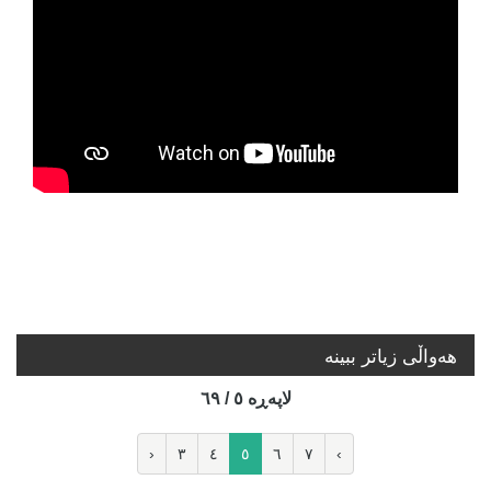
هه‌واڵی زیاتر ببینە
لاپه‌ڕه‌ ٥ / ٦٩
‹
٣
٤
٥
٦
٧
›