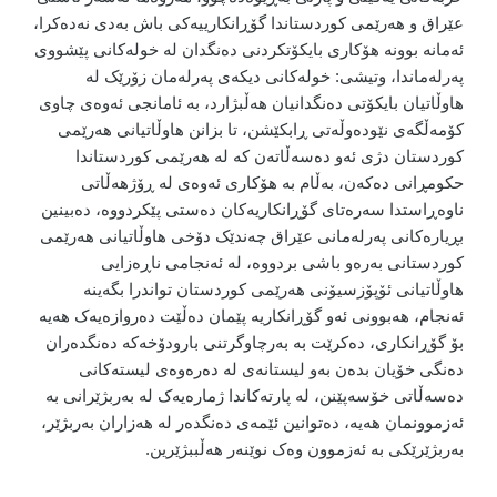
عێراق و هەرێمی کوردستاندا گۆڕانکارییەکی باش بەدی نەدەکرا،
ئەمانە بوونە هۆکاری بایکۆتکردنی دەنگدان لە خولەکانی پێشووی
پەرلەماندا،
وتیشی: خولەکانی دیکەی پەرلەمان زۆرێک لە
هاوڵاتیان بایکۆتی دەنگدانیان هەڵبژارد، بە ئامانجی ئەوەی چاوی
کۆمەڵگەی نێودەوڵەتی ڕابکێشن، تا بزانن هاوڵاتیانی هەرێمی
کوردستان دژی ئەو دەسەڵاتەن کە لە هەرێمی کوردستاندا
حکومڕانی دەکەن، بەڵام بە هۆکاری ئەوەی لە ڕۆژهەڵاتی
ناوەڕاستدا سەرەتای گۆڕانکاریەکان دەستی پێکردووە، دەبینین
بڕیارەکانی پەرلەمانی عێراق چەندێک دۆخی هاوڵاتیانی هەرێمی
کوردستانی بەرەو باشی بردووە، لە ئەنجامی ناڕەزایی
هاوڵاتیانی ئۆپۆزسیۆنی هەرێمی کوردستان تواندرا بگەینە
ئەنجام، هەبوونی ئەو گۆڕانکاریە پێمان دەڵێت دەروازەیەک هەیە
بۆ گۆڕانکاری، دەکرێت بە بەرچاوگرتنی بارودۆخەکە دەنگدەران
دەنگی خۆیان بدەن بەو لیستانەی لە دەرەوەی لیستەکانی
دەسەڵاتی خۆسەپێنن، لە پارتەکاندا ژمارەیەک لە بەربژێرانی بە
ئەزموونمان هەیە، دەتوانین ئێمەی دەنگدەر لە هەزاران بەربژێر،
بەربژێرێکی بە ئەزموون وەک نوێنەر هەڵببژێرین.