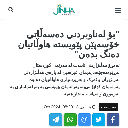
كردنه‌وه‌ی
لیست|
داخستن
"بۆ لەناوبردنی دەسەڵاتی
خۆسەپێن پێویستە هاوڵاتیان
دەنگ بدەن"
ئەمڕۆ هەڵبژاردنی تایبەت لە هەرێمی کوردستان
بەڕێوەدەچێت، پەیمان عیزەدین لە بارەی هەڵبژاردنی
بەربژێران و ئەرک و بەرپرسیاری هاوڵاتییان دەڵێت:
پەرلەمان کۆلێژ نی‌یە، پەرلەمان پێویستی بە پەرلەمانتاری بە
ئەزموون و سیاسەتمەدار هەیە.
سیاسەت
هه‌ینی, 18 Oct 2024, 08:20