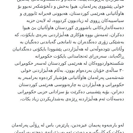
خولی پێشووی پەرلەمان، هیوا بەخش و دڵخۆشکەر نەبوو بۆ
هاوڵاتیانی هەرێمی کوردستان، هەبوونی قەیرانە ئابووری و
سیاسییەکان ڕووی لە زیادبوون کردووە، لە لایەن حزبە
دەسەڵاتدارەکانی باشووری کوردستان هاوڵاتیان بێ هیوا
دەکران، ئەمەش بووە هۆکاری هەڵبژاردنی بەرەی بایکۆت، کە
بەشێکی زۆری دەنگدەران بە ئامانجی گەیاندنی دەنگیان بە
وڵاتانی نێودەوڵەتی لە هەڵبژاردنی پێشوودا بایکۆتی دەنگدانیان
ڕاگەیاند، سەرەڕای ئەنجامدانی بایکۆت حکومڕانە
شکستخواردووەکان لە هەرێمی کوردستان لەسەر حکومڕانی
٣٠ ساڵەی خۆیان بەردەوام بوون، بەڵام هەڵبژاردنی خولی
شەشەمی پەرلەمان هاوڵاتیانی هۆشیار کردەوە بەرامبەر بە
حکومڕانی و هەڵبژاردن بە چارەنووسی هەرێمی کوردستان
دەزانن، بۆیە پێشبینی دەکرێت بۆ سزادانی حزبی حکومڕانی
دەسەڵات ئەم هەڵبژاردنە ڕێژەی بەشداریکردن زیاد بکات،
لەو بارەیەوە پەیمان عیزەدین، پارێزەر، باس لە ڕۆڵی پەرلەمان
دەکات کە کاریگەرە و دەبێت ئەو بەربژێرانەی دەچنە پەرلەمان