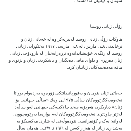
سوتان و گیانیان لەدەستدا.
رۆڵی ژنانی روسیا
هاوکات رۆڵی ژنانی روسیا لەبیرنەكراوە لە خەباتی ژنان و
نرخاندنی ٨ـی مارس، لە ٨ـی مارسی ١٩١٧ بەتێكڕایی ژنانی
روسیا لە رێگەی خۆپیشاندانەوە ناڕەزایەتیان لە بارودۆخی ژیانی
ژنان دەربڕی و داوای مافی دەنگدان و باشكردنی ژیان و بژێوی و
مافە مەدەنییەكانی ژنانیان كرد.
خەباتی ژنان بێوچان و بەقوربانیدانێكی زۆرەوە بەردەوام بوو تا
نەتەوەیەكگرتووەكان ساڵی ١٩٧٥ـی وەك «ساڵی جیهانیی بۆ
ژنان» دیاریکرد، هەربۆیە چەند چالاكییەكی جیهانیی لەو ساڵەدا
لەژێر چاودێری نەتەوەیەكگرتووەكان لەم بوارەدا بەڕێوەچوون،
لەوانە: یەكەم كۆنفرانسی نێودەوڵەتی لە شاری مەكسیكۆ بە
بەشداری زیاتر لە هەزار کەس لە ١٩/٦ تا ٢/٧ـی هەمان ساڵ