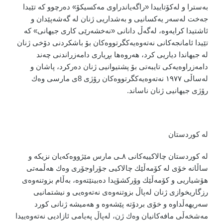
بەسترا و لەكۆتاییدا «راگەیاندراوی مەكسیكۆ» دەرچوو كە تێیدا
جەخت لەسەر یەكسانیی و بەشداریی ژنان لە گەشەپێدان و
ئاشتیدا كرایەوە، لەگەڵ دانانی «نەخشەرێی كاری جیهانی» كە
تێیدا ئامانجەكانی نەتەوەیەكگرتووەكان بۆ باشكردنی دۆخی ژنان
لە جیهاندا دیاریی كرد، هەروەها بڕیاری دامەزراندنی چەند
دامەزراوەیەكی تایبەتی بۆ پشتیوانیی ژنان دەركرد، پاشان و
لەساڵی ١٩٧٧ نەتەوەیەكگرتووەكان رۆژی 8ی مارسی وەك
رۆژی جیهانیی ژنان ناساند.
لە کوردستان
لە كوردستان چالاكییەكانی ٨ـی مارس مێژووەكەیان نزیكە و
ساڵانە خۆی لە كۆمەڵێك چالاكیی جۆراوجۆری وەك هەڵمەتی
هۆشیاریی و كۆمەڵێك وۆركشۆپدا دەبینێتەوە، بەڵام بزوتنەوەی
رزگاریخوازی ژنان لەپاڵ بزوتنەوەی نەتەوەیی و نیشتمانیی
سەریهەڵداوە و خۆی بردۆتە پێشەوە و هەمیشە ژنانی كورد
مەشخەڵی مافەكانیان وەك ژن، لەپاڵ پەیامی ئازادیی نەتەوەییدا