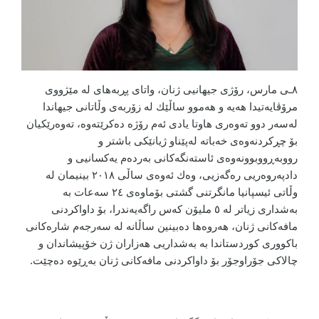
٨ـی مارس، رۆژی جیهانیی ژنان، واتای پڕبەهای لە مێژووی
مرۆڤایەتیدا هەیە و هەموو ساڵێك لە زۆربەی وڵاتانی جیهاندا
لەسەر دوو تەوەری هاوتا یادی ئەم رۆژە دەكرێتەوە، تەوەرێكیان
بۆ چڕكردنەوەی خەباتە لەپێناو ژیانێكی باشتر و
رووبەڕووبوونەوەی ئاستەنگەكانی بەردەم یەكسانیی و
دادپەروەریی رەگەزیی، وەك ئەوەی ساڵی ٢٠١٨ بینیمان لە
وڵاتی ئیسپانیا مانگرتنی گشتی بۆماوەی ٢٤ سەعات بە
بەشداری زیاتر لە ٥ ملیۆن كەس راگەیەندرا، بۆ داواكردنی
مافەكانی ژنان، هەروەها دەبینین ساڵانە لە سەرجەم شارەكانی
باكووری كوردستاندا بە بەشداریی هەزاران ژن خۆپیشاندان و
چالاكی جۆراوجۆر بۆ داواكردنی مافەكانی ژنان بەڕێوە دەچێت.