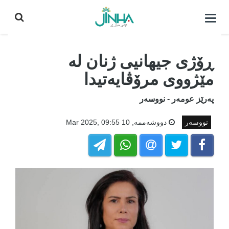
كردنه‌وه‌ی
لیست|
داخستن
ڕۆژی جیهانیی ژنان لە
مێژووی مرۆڤایەتیدا
پەرێز عومەر - نووسەر
نووسەر
دووشه‌ممه‌, 10 Mar 2025, 09:55