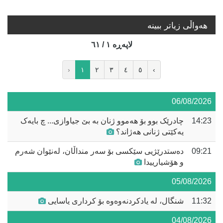
هه‌واڵی زیاتر ببینە
لاپه‌ڕه‌ ١ / ٦١
‹
١
٢
٣
٤
٥
›
06/08/2026
14:23
چادرێک بوو بۆ هەموو ژنان بە بێ جیاوازی... چ بایەک
یەکێتی ژنانی هەژاند؟
09:21
دەستدرێژیی سێکسی بۆ سەر منداڵان، لەنێوان شەرم
و هۆشیارییدا
05/08/2026
11:32
شنگال، لە یادکردنەوەوە بۆ کرداری یاسایی
04/08/2026