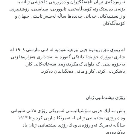
تەوەرەكەی تریان ئاهەنگگێڕان و دەربڕینی دڵخۆشی ژنانە بە
بۆنەی دەستكەوتە كۆمەڵایەتیی، ئابووریی، سیاسیی، رۆشنبیریی
و زانستییەكانی خەباتی چەندەها ساڵە لەسەر ئاستی جیهان و
كۆمەڵگەكان.
لە رووی مێژووییەوە جێی بیرهێنانەوەیە لە ٨ـی مارسی ١٩٠٨ لە
شاری نیوۆرك خۆپیشاندانێكی گەورە بە بەشداری هەزارەها ژنی
بەخۆوە بینی، كە داوای كەمكردنەوەی سەعاتەكانی كار،
باشكردنی كرێی كار و مافی دەنگدانیان دەكرد.
رۆژی نیشتمانیی ژنان
پاش ساڵێك حزبی سۆشیالیستی ئەمریكی رۆژی ٢٨ـی شوباتی
وەك رۆژی نیشتمانیی ژنان لە ئەمریكا دیاریی كرد و تا ١٩١٣
ساڵانە ئەمریكا ئەو رۆژەی وەك رۆژی نیشتمانیی ژنان یاد
دەكردەوە.