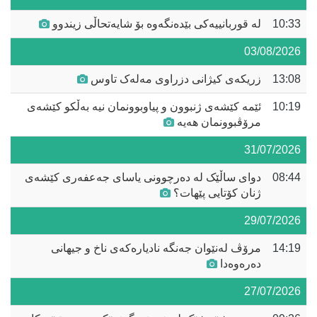
10:33
لە قوربانییەکی بێدەنگەوە بۆ شایەتحاڵی زیندوو
03/08/2026
13:08
زریکەی کیژانی دزراوی مەلەک تاوس
10:19
ئێمە کێشەی ژنبوون و پیاوبوونمان نیە بەڵکو کێشەی
مرۆڤبوونمان هەیە
31/07/2026
08:44
دوای ساڵێک لە دەرچوونى یاسای جەعفەری کێشەى
ژنان کۆتایی پێهات؟
29/07/2026
14:19
مرۆڤ لەنێوان جەنگە نادیارەکەی ناخ و جیهانی
دەرەوەدا
27/07/2026