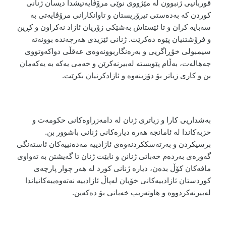
قوربانیی ژنبوون لە مێژووی نوێی مرۆڤایەتیشدا دیسان ژنانی
كوردن كە بەدەستی تیرۆریستان و تاوانكارانی مرۆڤایەتی بە
سەبایە كران و تا ئێستاش بەشێكی زۆریان ئازاد نەكراون و كڕین
و فرۆشتنیان پێوە دەكرێت. ژنانی ئێزیدی هەرچەندە بوونەتە
سیمبولی خۆڕاگریی و بەرەنگاربوونەوەی عەقڵی دواكەوتووی
جەهالەت، بەڵام پێویستە لەبیرنەكرێن و خەمی یەكە بە یەكەمان
بن و كاری زیاتر بۆ دۆزینەوە و ئازادكرنیان بكرێت.
بەشداریی كارا و زیاتری ژنان لە دامەزراوەكانی حكومەت و
حزبەكاندا لە ئامانجە هەرە دیارەكانی ژنانی باشوور بن.
برسیكردن و بەرتەسككردنەوەی ئازادییە مەدەنییەكان ئاستەنگی
گەورەی بەردەم خەباتی ژنانن و نابێت ژنان تا گەیشتن بە تەواوی
مافەكان كۆڵ بدەن، دیارە ژنانی كورد لە هەر چوار پارچەی
كوردستان ئازادییەكانی خۆیان لەپاڵ ئازادییە نەتەوەییەكانیاندا
لەبیرنەكردووە و هاوتەریب خەباتی بۆ دەكەین.