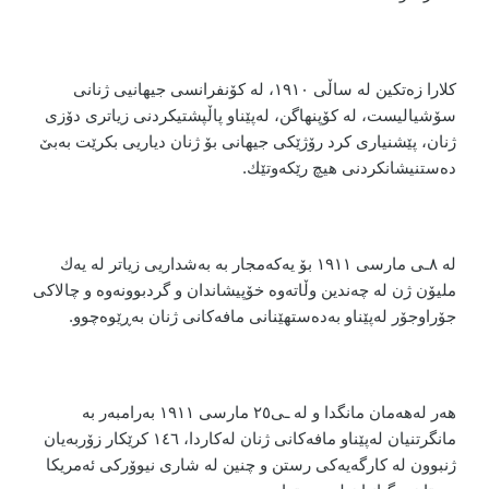
كلارا زەتكین لە ساڵی ١٩١٠، لە كۆنفرانسی جیهانیی ژنانی
سۆشیالیست، لە كۆپنهاگن، لەپێناو پاڵپشتیكردنی زیاتری دۆزی
ژنان، پێشنیاری كرد رۆژێكی جیهانی بۆ ژنان دیاریی بكرێت بەبێ
دەستنیشانكردنی هیچ رێكەوتێك.
لە ٨ـی مارسی ١٩١١ بۆ یەكەمجار بە بەشداریی زیاتر لە یەك
ملیۆن ژن لە چەندین وڵاتەوە خۆپیشاندان و گردبوونەوە و چالاكی
جۆراوجۆر لەپێناو بەدەستهێنانی مافەكانی ژنان بەڕێوەچوو.
هەر لەهەمان مانگدا و لە ـی٢٥ مارسی ١٩١١ بەرامبەر بە
مانگرتنیان لەپێناو مافەكانی ژنان لەكاردا، ١٤٦ كرێكار زۆربەیان
ژنبوون لە كارگەیەكی رستن و چنین لە شاری نیوۆركی ئەمریكا