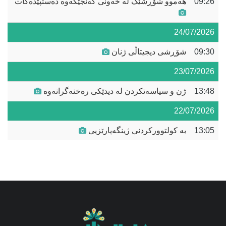
09:26
هەموو شۆڕشێک لە خەونی گەنجێکەوە دەستپێدەکات
24/07/2026
09:30
شۆڕشی دیجیتاڵی ژنان
23/07/2026
13:48
ژن و سیاسەتکردن لە دیدێکی رەخنەگرانەوە
22/07/2026
13:05
بە کولتوورکردنی ژینگەپارێزیی