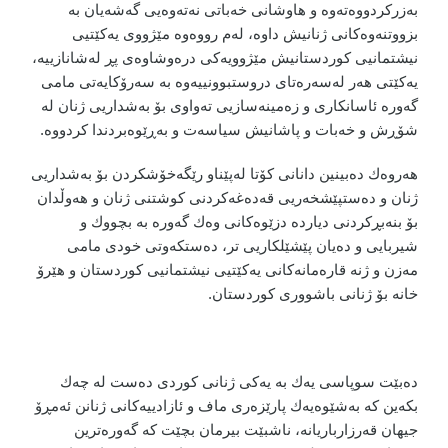
بەزركردووەتەوە و هاوشانی خەباتی نەتەوەیی گەشەیان بە
بزووتنەوەكانی ژنانیش داوە، لەم رووەوە مێژووی یەكێتیی
نیشتمانیی كوردستانیش مێژوویەكی درەوشاوەی پڕ لەشانازییە،
یەكێتی هەر لەسەرەتای دروستبوونییەوە بە سەرۆكایەتی مامی
گەورە ئاسانكاری و زەمینەسازیی تەواوی بۆ بەشداریی ژنان لە
شۆڕش و خەبات و پاشانیش سیاسەت و بەڕێوەبردندا كردووە.
هەروەك دەبینین دانانی كۆتا لەپێناو رێگەخۆشكردن بۆ بەشداریی
ژنان و دەستپێشخەریی قەدەغەكردنی كوشتنی ژنان و هەوڵدان
بۆ بنەبڕكردنی دیاردە دزێوەكانی وەك گەورە بە بچووك و
شیربایی و دەیان پێشێلكاریی تر، دەستكەوتی خودی مامی
مەزن و ژنە قارەمانەكانی یەكێتیی نیشتمانیی كوردستان و هێرۆ
خانە بۆ ژنانی باشووری كوردستان.
دەبێت سوپاسی یەك بە یەكی ژنانی كوردی دەست لە چەك
بكەین كە بەشێوەیەك پارێزەری ماف و ئازادییەكانی ژنانن ئەمڕۆ
جیهان قەرزارباریانە، ناشبێت بیرمان بچێت كە گەورەترین