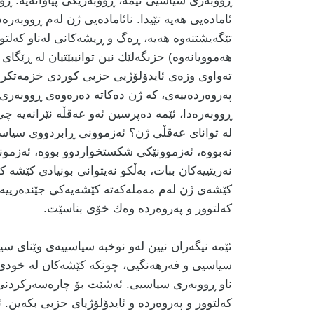
ڕووبەری سیاسیی ئێمە، ڕووبەرێكی پیاوانەیە. ڕو
ئامادەیی هەیە تێیدا. نائامادەیی ژن لەم ڕووبەرە
تێگەیشتنەوە هەیە، ڕەگ و ڕیشەكانی لەناو كەلتو
هەموویانەوە) حزبگەلێك نین توانیبێتیان لە ڕێگای ئ
تەواوی وزەی ئایدۆلۆژیی حزبی كوردی خزمەتكردن
پەروەردەییەی، كە ژن دەكاتە دەرەوەی ڕووبەری 
ڕووبەرەدا، ئێمە دەپرسین ئەو عەقڵە نێرانەیە چی 
لە توانای عەقڵی ژن؟ ئەزموونی ڕابردووی سیا
نەبووە، ئەزموونێكی شكستخواردوو بووە، ئەزمون
نەریتییەكان ببات، بەڵكو نەیتوانی بونیادی كێشە 
كێشەی ژن لەم مەملەكەتە كێشەیەكی جێندەرییە، ه
كەلتوور و پەروەردە وەك خۆی بناسێت.
ئێمە نیگەران نیین لەو نوخبە سیاسییەی وێنای س
سیاسیی و فەرهەنگیی، چونكە كێشەكان لە خودی 
ناو ڕووبەری سیاسیی. ئەشێت بۆ چارەسەركردنی 
كەلتوور و پەروەردە و ئایدۆلۆژیای حزبی بكەین. 