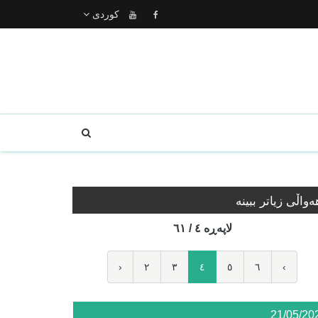
كوردى
ه‌واڵی زیاتر ببینە
لاپه‌ڕه‌ ٤ / ٦١
‹
٢
٣
٤
٥
٦
›
21/05/20