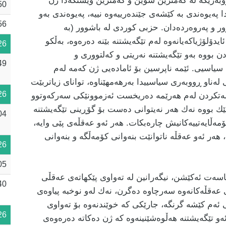
وبەرێكە لە كەمترین شوێن و كەمترین وێستگەدا ژن
50
دا پەیوەندی بە كێشەی جێندەرییەوە نییە، پەیوەندی بەو
56
ور و پەروەردەدان. حزبی كوردی لە باشوور (بە
ایدۆلۆژیاكەیانەوە لەم تێگەیشتنە بێنە دەرەوە، بەڵكو
26
 بووە بەو تێگەیشتنە نەریتی و كەلتووری و
49
سیاسیی. ئێمە ناپرسین بۆ ئامادەیی ژن كەمە لەم
لەناو ڕووبەری سیاسییدا بەرهەمهێناوە، توانای زیاتربێت
26
سەتكردن لەم هەرێمە دەریخست ئەزموونێكی سەركەوتوو
ێك بووە نەك هەر نەیتوانی دەست بۆ گۆڕینی تێگەیشتنە
04
كۆمەڵایەتییەكانیش چارەبكات. هەر ئەو عەقڵەی پێی وایە،
ەر ئەو عەقڵە ناتوانێت بنەوانی كۆمەڵگە و بنەوانی
26
05
یاسەت ئەكێشن، نیگەرانین لە تەواوی پێكهاتەی عەقڵی
40
عەقڵەكانەوە سەرچاوە دەگرن، نەك لەو نوخبە پیاوەی
ئەم كێشە گرنگە، جارێكی كە خوێندنەوە بۆ تەواوی
26
ئەو تێگەیشتنە هەڵوەشێنینەوە كە ژن دەكاتە دەرەوەی