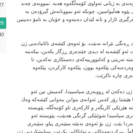
دی بە ژیانی تەواوی كۆمەڵگەوە هەیە. نموونەی چەند
27
نی پێوە هەڵبواسین، چونكە ئەو نموونانەش گیرۆدەن بە
یری ئازار و تانە لێدان دەبنەوە و خۆیان بە نامۆ دەبینین
26
40
ڕەنگی نێرانە نەبێت، بۆ ئەوەی كێشەی نائامادەیی ژن
ەو كێشەیە لە دیدی جێندەری ڕزگار بكەین، بیكەینە
نە نەریتی و كەلتوورییەكەی دەستكاری نەكەین، تا
ردەیەكی پێكەوە بوون، پێكەوە كاركردن، پێكەوە
دەری چارە ناكرێت.
ی ژن دەكەن لە ڕووبەری سیاسییدا، كەمیش نین ئەو
ما هێشتا زۆر كەمن ئەوانەی بتوانن بنەوانی كێشەكە وەك
تە هێزێكی كاریگەر و كاركەری ناو كۆمەڵگە، پێویستە
ەری سیاسیدا شوێنێكی گرنگی هەبێت، پێویستە ئەو
سەردا بێت. ژن بۆ ئەوەی نەبێتە سێبەری پیاو، سێبەری
گەڵ بیركردنەوەكانی و تواناكانی بكرێت. ستایشكردنی ژن