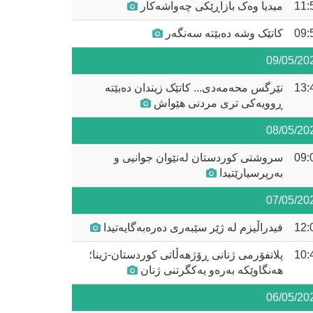
11:
میدیا وەک بازاڕێکی چەواشەکار
09:
کاتێک وشە دەبێتە سەنگەر
09/05/20
13:
نێرگس محەمەدی... کاتێک زیندان دەبێتە
ڕوویەکی تری مردنی هێواش
08/05/20
09:
سروشتی کوردستان لەنێوان جوانیی و
بەرپرسیارێتیدا
07/05/20
12:
فیدراڵیزم لە ژێر سێبەری دەرەبەگایەتیدا
10:
پلاتفۆرمی ژنانی ڕۆژهەڵاتی کوردستان-ژینا؛
هەنگاوێکە بەرەو یەکگرتنی ژنان
06/05/20