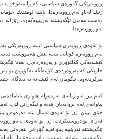
ڕووبەرێكی گەورەی سیاسیی، كە ڕاستەوخۆ پەیوەن
ژنێك لەناو ئەم ڕووبەرەدا، نابێتە ئومێدێك خۆما
دەست هەمان تێگەیشتنە نەریتییەكەوە، ڕۆژانە دەرگ
لەو ڕووبەرەدا.
بۆ ئەوەی ڕووبەری سیاسیی ئێمە ڕووبەرێكی یەك 
لەم ڕووبەرە كۆتایی بێت، پێش هەمووشت دەبێت ئ
كێشەیەكی كەلتووری و پەروەردەیی. هەتا تێگەیشت
جارێكی كە پەروەردەی كۆمەڵگە نەگۆڕین بۆ پەروە
بیركردنەوە، بێگومان ئەم كێشەیە بە دیدگای جێن
كەم نین ئەو ژنانەی بەردەوام هاواری نائامادەی
پیاوانەی ئەم بروایەیان هەیە و نیگەرانن لێی، ئە
خۆی ببینن. ژن بۆ ئەوەی لەماڵ بێتە دەرەوە و ببێ
فەزای بۆ دروستبكرێت. ژن بۆ ئەوەی لەناو ڕووب
تێگەیشتنە نەریتییە پیاوانەیە گۆڕانی بنەرەتی بە
تێگەیشتنی پیاوانە، پێویستە ڕاستەوخۆ مامەڵە لە