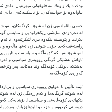
وەك دایك و وەك مەخلوقێكی میهرەبان، دادی ئەم 
پیاوانەوە بۆ جوانییەكەی، بۆ ناسكییەكەی، دادی ئ
خەمی نائامادەیی ژن لە شوێنە گرنگەكان، لەو ش
لە دەرەوەی نمایشی ڕێكخراوەیی و نمایشی گوتاری
بكرێت و پێویستە پێكەوە بیری لێبكرێتەوە، تا ئەم
ڕاستەقینەكەی خۆی. شوێنی ژن تەنها ماڵەوە و ناو
ئەو شوێنانەیە كە كۆمەڵگە و سیاسەت و ئابووری
ئاواش بەشێكی گرنگی ڕووبەری سیاسیی و فەرهەن
بەشێكە دیوێكی كۆمەڵگە وێنا دەكات، پەراوێزخس
گەورەی كۆمەڵگەیە.
ئێمە ناڵێین با تەواوی ڕووبەری سیاسیی و بریاردان
لەم شوێنە گرنگانەدا و كەم ڕەنگی ژن لەم شوێنا
پێكهاتەی كۆمەڵایەتی و سیاسییدا. بۆشایەكی گەور
دروستی كردووە و حزب و ئایدۆلۆژیاش بەردەوام 