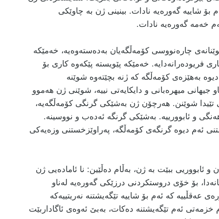
بۆ شاییە گەورەیە نادات. بینینی ژن بە چاوێكی
ەم خەمە گەورەیە نادات.
وێنانەی چارەنووسی كۆمەڵگەیان بەدەستەوەیە، خەمێكە
 فریودەرانەدایە. خەمێكە پێویستە پێكەوە كاری بۆ
 دیوە بەهێزەی كۆمەڵگە كە ژنە بچێتەوە شوێنە
 جیهانی میهرەبانی و دایكایەتی نییە، شوێنی ژن هەموو
ی تێیدا شوێنن. هەرچۆن ژن بەشێكی گرنگی كۆمەڵگەیە،
گی و ئابوورییە. بەشێكی گرنگە ئەدەب و نووسینە.
تنی ئەم دیوە گرنگەی كۆمەڵگە، پەراوێزخستنی وزەیەكی
 و ئابووریی ببێت بە ژن، بەڵام دەڵێین: نا ئامادەیی ژن
نەدا، بۆ خۆی دروستكردنی درزێكی گەورەیە لەناو
ەی عەقڵییە كە ئەم بۆ شاییە تێگەیشتنە نەریتییەكە
خزمەتی ئەم تێگەیشتنە دەكات، بەبێ‌ ئەوەی ئاگاداربێت