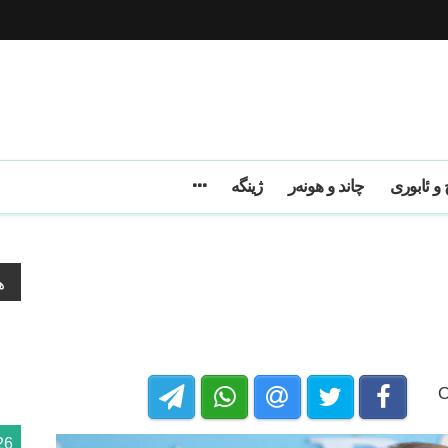
و ئابوری
چاند و هونەر
ژینگه
ه
26