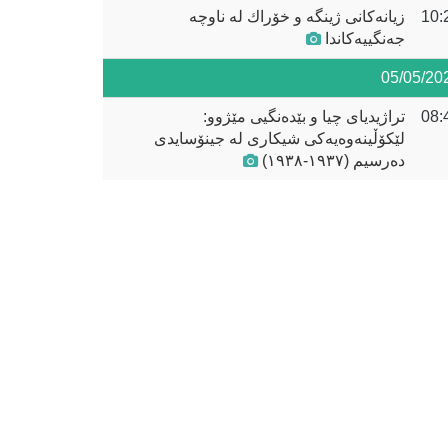
10:
زیانەکانی ژینگە و خۆراك لە ناوچە
جەنگییەکاندا
05/05/20
08:
تراژیدیای چیا و بێدەنگیی مێژوو:
لێکۆڵینەوەیەکی شیکاری لە جینۆسایدی
دەرسیم (١٩٣٧-١٩٣٨)