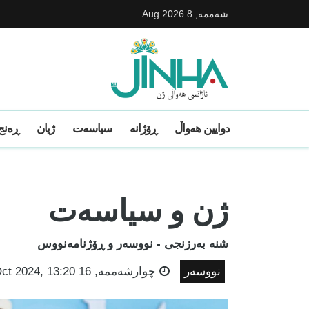
شه‌ممه‌, 8 Aug 2026
دوایین ھەواڵ
ڕۆژانە
سیاسەت
ژیان
ڕەنج 
ژن و سیاسەت
شنە بەرزنجی - نووسەر و ڕۆژنامەنووس
نووسەر
چوارشه‌ممه‌, 16 Oct 2024, 13:20