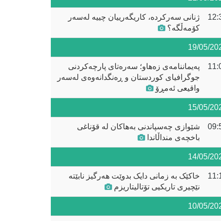
12:
ژنانی سەرکردە، کاریگەرییان چییە لەسەر
کۆمەڵگە؟
19/05/20
11:
پەیماننامەی زەهاو؛ سەرەتای پارچەکردنی
جوگرافیای کوردستان و ڕەنگدانەوەی لەسەر
واقیعی ئەمڕۆ
15/05/20
09:
شێوازی چەسپاندنی بەهاکان لە قۆناغی
باخچەی منداڵاندا
14/05/20
11:
خاکێک بە زمانی دایک بدوێت هەرگیز نابێتە
نێچیری تاریکیی تۆتالیتاریزم
10/05/20