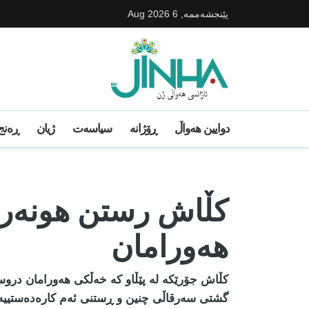
پێنجشه‌ممه‌, 6 Aug 2026
دوایین ھەواڵ
ڕۆژانە
سیاسەت
ژیان
ڕەنج 
کڵاش رستن هونەری
هەورامان
کڵاش جۆرێکە لە پێڵاو کە خەڵکی هەورامان دروست
گشتی سەرقاڵی چنین و ڕستنی ئەم کارەدەستییە