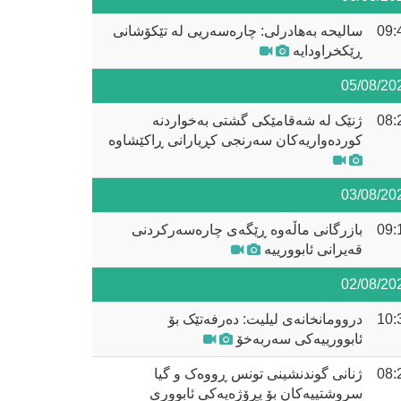
09:
سالیحە بەهادرلی: چارەسەریی لە تێکۆشانی
ڕێکخراودایە
05/08/20
08:
ژنێک لە شەقامێکی گشتی بەخواردنە
کوردەواریەکان سەرنجی کڕیارانی ڕاکێشاوە
03/08/20
09:
بازرگانی ماڵەوە ڕێگەی چارەسەرکردنی
قەیرانی ئابوورییە
02/08/20
10:
دروومانخانەی لیلیت: دەرفەتێک بۆ
ئابوورییەکی سەربەخۆ
08:
ژنانی گوندنشینی تونس ڕووەک و گیا
سروشتییەکان بۆ پڕۆژەیەکی ئابووری