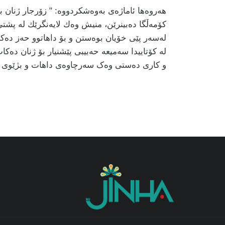
هه‌روه‌ها ئاماژه‌ی به‌وه‌شكردووه‌: " زۆرجار ژنان
كۆمەڵگا دەبینرێن، منیش وەك لایەنگرێك لە پشتی
لەسەر پێی خۆیان بوەستن و بۆ داهاتوو حەز دەکەم
لە کۆتاییدا سەمیعە حەبیبی پێشنیار بۆ ژنان دەک
و کاری دەستی وەک سەرچاوەی داهات و بژێوی ژی