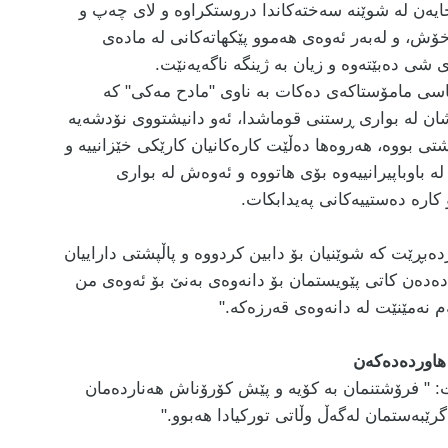
یەن لە شوێنە سەختەکاندا دروستکراوە و لای چەپ و
اخۆش، و لەبەر ئەوەی هەموو پێکهاتەکانی لە مادەی
شی دەبێتەوە و زیان بە ژینگە ناگەیەنێت.
اسی مامۆستاکەی دەکات بە ناوی "مادح مەکی" کە
شان لە بواری ڕستنی قوماشدا، ئەو دانیشتووی نۆدشەیە
تی بووە، هەروەها دەڵێت کارەکانیان کارێکی خێزانییە و
ە باوباپیرانییەوە بۆی هاتووە و ئەوەش لە بواری
 کارە دەستییەکانی پەیدابکات.
ەبڕێت کە شوێنیان بۆ دابین کردووە و پاڵپشتی داراییان
دەدەن کاتی پێویستمان بۆ دانەوەی بەنێ بۆ ئەوەی من
 نەمێنێت لە دانەوەی قەرزەکە."
 هاوردەدەکەن
 " فرۆشتنمان بە کۆیە و پێش کۆرۆناش هەناردەمان
ێبەستمان لەگەڵ وڵاتی تورکیادا هەبوو."