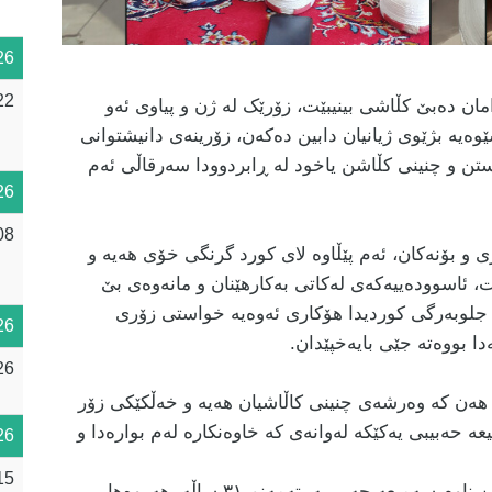
26
22
ن دەبێ کڵاشی بینیبێت، زۆرێک لە ژن و پیاوی ئەو
ەیە بژێوی ژیانیان دابین دەکەن، زۆرینەی دانیشتوانی
تن و چنینی کڵاشن یاخود لە ڕابردوودا سەرقاڵی ئەم
26
08
 و بۆنەکان، ئەم پێڵاوە لای کورد گرنگی خۆی هەیە و
 ئاسوودەییەکەی لەکاتی بەکارهێنان و مانەوەی بێ
 جلوبەرگی کوردیدا هۆکاری ئەوەیە خواستی زۆری
26
دا بووەتە جێی بایەخپێدان.
26
هەن کە وەرشەی چنینی کاڵاشیان هەیە و خەڵکێکی زۆر
ە حەبیبی یەکێکە لەوانەی کە خاوەنکارە لەم بوارەدا و
26
15
سەمیعە بە ئاژانسی نوژنها خۆی ناساند و وتی: من ناوم سەمیعە حەبیبییە، تەمەنم ٣١ ساڵە، هەروەها