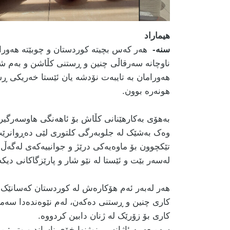
هیماراد
سنە-
هەر کەس بچیتە کوردستان و چوبێتە هەوراما
ناوچانە سەرقاڵی چنین و ڕستنی کڵاشن و بەم شێو
هەورامان بە تایبەت نۆدشە یان ئێستا خەریکی ڕس
هونەرە بوون.
بەهۆی بەکارهێنانی کڵاش بۆ ئاهەنگی هاوسەرگیری
وەک بەشێک لە جلوبەرگی کلتوری لێی دەڕوانرێت،
تێکچوون بۆ ماوەیەکی درێژ و جوانییەکەی لەگەڵ
لەسەر بێت و ئێستا لە نێو شار و پارێزگاکانی دیکە
هەر لەبەر ئەم هۆکارەش لە کوردستان کەسانێک 
کاری چنین و ڕستنی دەکەن، لەم نێوەندەدا سەمیع
کاری بۆ زۆرێک لە ژنان دابین کردووە.