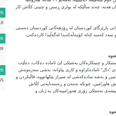
ان هەیە، چەند ساڵێکە لە بواری ڕستن و چنینی کڵاش کار
26
18
پیشە دەستییەکانی پارێزگای کوردستان لە ڕۆژهەڵاتی کوردستان دەستی
و سەد کەسە کەلە کۆمەڵەکەیدا لەگەڵیدا کاردەکەن،
26
09
ەوە
کار و چنینکارەکان بەشێکی لێ ئامادە دەکات، دەڵێت
 "دال" ئامادەکراوە و کاری پیاوانە، بەشی سەرەوەش
26
امین و بەشە سادەکەشی لە شیراز پێکهاتووە، قاڵبکردن و
55
نیش هاورامین، چونکە تەمەن و ڕەسەنایەتی کڵاش
 پیشەی بەشێکی زۆری هەورامییەکان بە ژنان و
ەوە