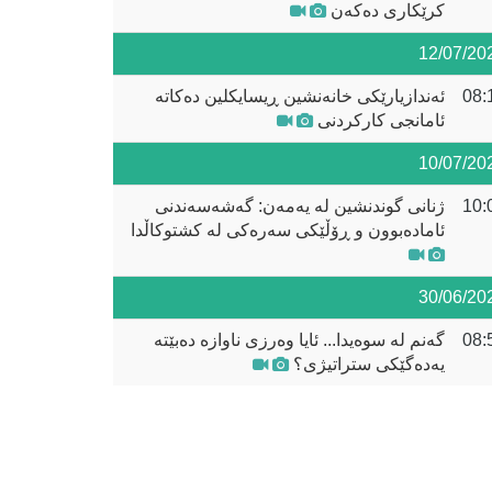
کرێکاری دەکەن
12/07/20
08:
ئەندازیارێکی خانەنشین ڕیسایکلین دەکاتە
ئامانجی کارکردنی
10/07/20
10:
ژنانی گوندنشین لە یەمەن: گەشەسەندنی
ئامادەبوون و ڕۆڵێکی سەرەکی لە کشتوکاڵدا
30/06/20
08:
گەنم لە سوەیدا... ئایا وەرزی ناوازە دەبێتە
یەدەگێکی ستراتیژی؟