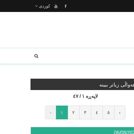
كوردى
ه‌واڵی زیاتر ببینە
لاپه‌ڕه‌ ١ / ٤٧
‹
١
٢
٣
٤
٥
›
06/08/20