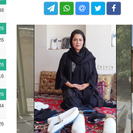
48
26
26
26
16
26
34
26