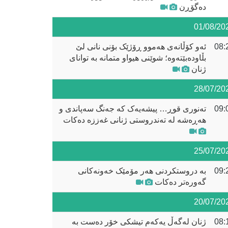
دەگۆڕن
01/08/20
08:
ئەو کۆڵانەی هەموو ڕۆژێک بۆنی نانی لێ
بڵاودەبێتەوە؛ شوێنی هیواو متمانە بە توانای
ژنان
28/07/20
09:
تەنوری قوڕ… پیشەیەک کە جەنگ سەپاندی و
هەڕەشە لە تەندروستی ژنانی غەززە دەکات
25/07/20
09:
بە دروستکردنی هەر مۆمێک خەونەکانی
گەورەتر دەکات
20/07/20
08:
ژنان لەگەڵ یەکەم تیشکی خۆر دەست بە