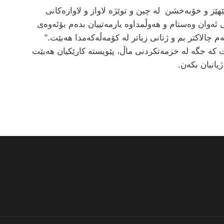
 بێهێز و خۆبەخشن لە چین و توێژە لاواز و لاوازەكانی
 ئەوان وەستام و هەوڵمداوە یارمەتییان بدەم بۆئەوەی
 چالاکتر بم و ژنانی زیاتر لە کۆمەڵەکەمدا هەبێت."
ات کە جگە لە خزمەتکردنی ماڵ، پێویستە کارێکیان هەبێت
انیان بکەن.