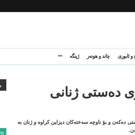
و ئابوری
چاند و هونەر
ژینگه
 دەستی ژنانی
ه
ی دەکەن و بۆ ناوچە سەختەکان دیزاین کراوە و ژنان بە
ن.
26