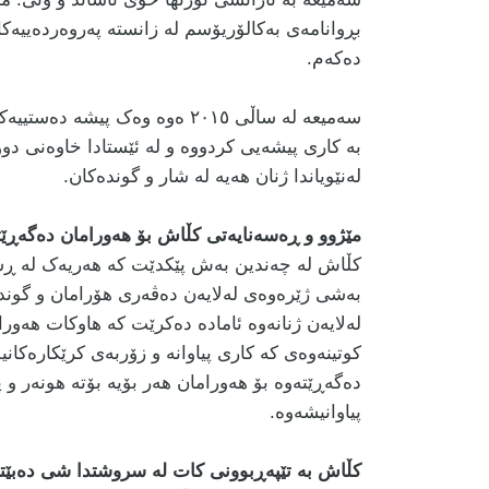
بڕوانامەی بەکالۆریۆسم لە زانستە پەروەردەییەک
دەکەم.
سەمیعە لە ساڵی ٢٠١٥ ەوە وەک 
بە کاری پیشەیی کردووە و لە ئێستادا خاوەنی دو
لەنێویاندا ژنان هەیە لە شار و گوندەکان.
مێژوو و ڕەسەنایەتی کڵاش بۆ هەورامان دەگەڕێت
کڵاش لە چەندین بەش پێکدێت کە هەریەک لە ڕستن
بەشی ژێرەوەی لەلایەن دەڤەری هۆرامان و گوندی
لەلایەن ژنانەوە ئامادە دەکرێت کە هاوکات هەور
کوتینەوەی کە کاری پیاوانە و زۆربەی کرێکارەکا
دەگەڕێتەوە بۆ هەورامان هەر بۆیە بۆتە هونەر و
پیاوانیشەوە.
کڵاش بە تێپەڕبوونی کات لە سروشتدا شی دەبێت