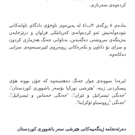
كردەوەی سەربازی.
مادەی ٨ بڕگەی ٢/ب/٤ لە پەیڕەوی ناوخۆی دادگای تاوانەكانی
نێودەوڵەتیش ئەو كردەوانەی كەزیانێكی فراوان و درێژخایەن
بەژینگەی سروشتی دەگەیەنن، بەتاوانی جەنگ ھەژماری كردون
و سزای بۆ داناون و بكەرەكانی ڕوبەڕوی لێپرسینەوەی سزایی
دەكاتەوە.
لیرەدا نموونەی چوار جەنگ دەهێنینەوە کە چۆن بوونە هۆی
پیسکردنی ژینە، "هێرشی تورکیا بۆسەر باشووری کوردستان"،
"جەنگی ئیسرائیل و ئێران"، "جەنگی حەماس و ئیسرائیل"،
"جەنگی "ڕووسیاو ئۆکراینا".
دەرئەنجامە ژینگەییەکانی هێرشی سەر باشووری کوردستان