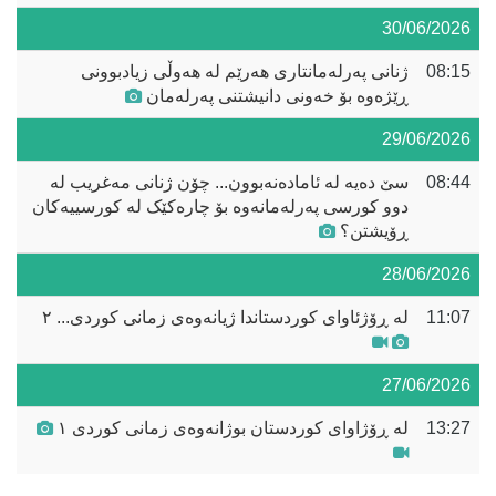
30/06/2026
08:15
ژنانی پەرلەمانتاری هەرێم لە هەوڵی زیادبوونی
ڕێژەوە بۆ خەونی دانیشتنی پەرلەمان
29/06/2026
08:44
سێ دەیە لە ئامادەنەبوون... چۆن ژنانی مەغریب لە
دوو کورسی پەرلەمانەوە بۆ چارەکێک لە کورسییەکان
ڕۆیشتن؟
28/06/2026
11:07
له‌ ڕۆژئاوای كوردستاندا ژیانه‌وه‌ی زمانی كوردی... ٢
27/06/2026
13:27
لە ڕۆژاوای کوردستان بوژانەوەی زمانی کوردی ١