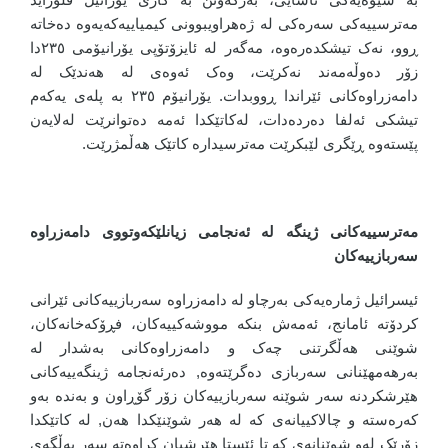
مەترسییەکی سەرەکی لە ژەهراویبوونی کیمیاییەکەیەوە دەخاتە
ڕوو، نەک تیشکدەرەوە، مەگەر لە ئایزۆتۆپی یۆرانیۆمی ٢٣٥دا
زۆر دەوڵەمەند نەکرێت، وەک ئەوەی لە هەندێک لە
دامەزراوەکانی ئێراندا ڕووبدات. یۆرانیۆم ٢٣٥ بە پلەی یەکەم
تیشکی ئەلفا دەردەدات، لەکاتێکدا ئەمە دەتوانرێت لەلایەن
پێستەوە ڕێگری لێبکرێت مەترسیدارە کاتێک هەڵمژرێت.
مەترسییەکانی ژینگە لە ئەنجامی زیانلێکەوتووی دامەزراوە
سەربازییەکان
ئیسرائیل ژمارەیەکی بەرچاو لە دامەزراوە سەربازییەکانی ئێرانی
کردۆتە ئامانج، ئەمەش بنکە مووشەکییەکان، فڕۆکەخانەکان،
شوێنی هەڵگرتنی چەک و دامەزراوەکانی بەشدار لە
بەرهەمهێنانی سەربازی دەگرێتەوە, دەرئەنجامە ژینگەییەکانی
هێرشکردنە سەر شوێنە سەربازییەکان زۆر گۆڕاون و بەندە بەو
کەرەستە و چالاکییانەی کە لە هەر شوێنێکدا هەن, لە کاتێکدا
زۆرێک لەو شوێنانەی کە تا ئێستا هێرشیان کراوەتە سەر بەڵگەی