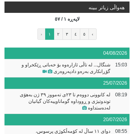
هه‌واڵی زیاتر ببینە
لاپه‌ڕه‌ ١ / ٥٧
‹
١
٢
٣
٤
٥
›
04/08/2026
15:03
شنگال... لە تاڵی ئازارەوە بۆ خەباتی ڕێکخراو و
گۆڕانکاری بەرەو دادپەروەری
25/07/2026
08:19
لە کانوونی دووەم تا ٢٣ی تەمووز ٣٩ ژن بەهۆی
توندوتیژی و ڕووداوە گوماناوییەکان گیانیان
لەدەستداوە
20/07/2026
08:55
دوای ١١ ساڵ لە کۆمەڵکوژی پرسوس،