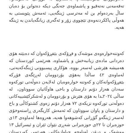
تەقەمەنی نەتەقیو و پاشماوەی جەنگی دیکە دەتوانن بۆ دەیان
ساڵ بەردەوام بن لە مەترسی ژینگەیی، ئەمەش پێویستی بە
هەوڵی پاککردنەوەی تێچووی زۆر و ئەگەری زیانگەیاندن بە ژینگە
هەیە.
کەوتنەخوارەوەی موشەک و فڕۆکەی بێفڕۆکەوان کە دەبێتە هۆی
دەردانی مادەی زیانبەخش و پاشماوە، هەرێمی کوردستان کە
هەمیشە هێرشی لەسەر بووە، هۆکاری پیسبوونی ژینگەکەیەتی،
لەماوەی ٤٢ ساڵدا بەهۆی بۆردوومان لەڕێگەی فۆڕکە
بێفڕۆکەوانەکان و کەوتنە خوارەوەیان لەلایەن دەوڵەتی تورکەوە
سەدان هەزار دۆنم دارستان و باخی هاوڵاتیان سووتاون، لە
ساڵی ٢٠٢٤ـدا بە هۆی هێرش و بۆردوومان و لەشکركێشییەکانی
دەوڵەتی تورکەوە نزیکەی ٧٢ هەزار دۆنم زەوی کشتوکاڵی و باخ
و دارستان و پاوان سووتاون کە ئەمەش کاریگەری ڕاستەوخۆی
لەسەر ژینگەو گۆڕانی کەشوهەوا هەیە، هەروەها لەماوەی ١٣ی
حوزەیران تا ٢٢ی حوزەیرانی شەڕی نێوان ئێران و ئیسرائیل ١٣
موشەک و درۆن لەناوچە جیاوازەکانی هەرێمی کوردستان