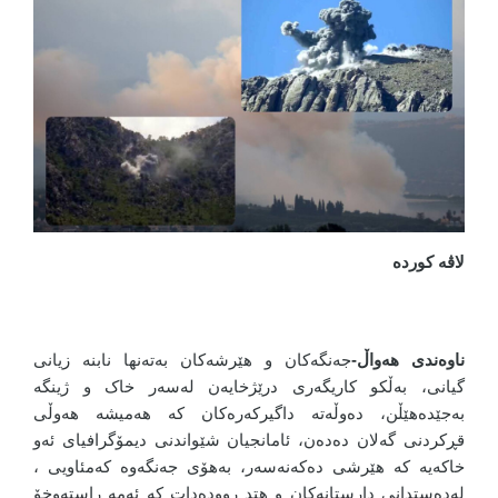
لاڤە کوردە
ناوەندی هەواڵ-
جەنگەکان و هێرشەکان بەتەنها نابنە زیانی
گیانی، بەڵکو کاریگەری درێژخایەن لەسەر خاک و ژینگە
بەجێدەهێڵن، دەوڵەتە داگیرکەرەکان کە هەمیشە هەوڵی
قڕکردنی گەلان دەدەن، ئامانجیان شێواندنی دیمۆگرافیای ئەو
خاکەیە کە هێرشی دەکەنەسەر، بەهۆی جەنگەوە کەمئاویی ،
لەدەستدانی دارستانەکان و هتد روودەدات کە ئەمە راستەوخۆ