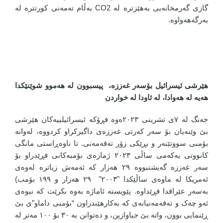
گازی گەرمخانەیی بەهێزترە لە CO2 بەڵام تەمەنی کورتترە لە
بەرگەهەواوە.
هێرشی ئیسرائیل بۆسەر غەززە، پیسبوون لە هەموو شوێنێکدا
هەیە لە هەوادا، لە ئاودا لە خواردن
جەنگ لە ٧ی تشرینی ٢٠٢٣ەوە فڕۆکە ئیسرائیلییەکان هێرشی
بێ وێنەیان بۆ سەر کەرتی غەززەی داگیرکراو کردووە، لەوانە
بۆمبی سووتێنەر و بڕێکی زۆر تەقەمەنی. تا ناوەڕاستی مانگی
کانوونی یەکەمی ساڵی ٢٠٢٣ ژمارەی بۆمبەکانی فڕێدراو بۆ
سەر غەززە گەیشتبووە ٢٩ هەزار کە ئەمەش زیاترە لەوەی
ئەمریکا لە ماوەی ساڵێکدا "٢٠٠٣" ٢٩ هەزار و ١٩٩ بۆمب)
بەسەر عێراقدا فڕێداوە. پێویستە ئاماژە بەوە بکرێت کە نیوەی
ئەو چەک و تەقەمەنیانەی کە بەکارهێندراون “بۆمبی داماو”ی بێ
ڕێنمایی بوون، واتە بێ جیاوازین، و دەتوانن بە ٣٠ بۆ ١٠٠ مەتر لە