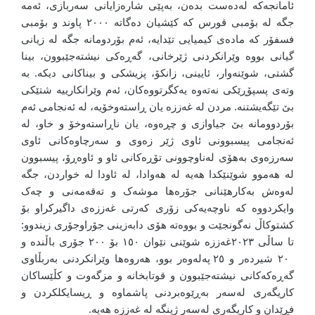
ئامانجەکە لەدەست بدەن، بەپێی شارەزایانی سەربازی، ئەمە
جگە لە بۆمبی قورس کە کێشیان دەگاتە ٢٠٠٠ پاوند و بۆمبی
فسفۆر کە مادەی کیمیایی تێدایە، ئەم بۆردومانە جگە لە زیانی
گیانی بووە وێرانکردنی ژێرخانی، گەڕەکی نیشتەجێبوون، بینا
گشتی، شوێنەوار، ئایینی، زانکۆ، پزیشکی و بیناکانی دیکە. بە
وتەی پسپۆڕێکی نەتەوە یەکگرتووەکان، ئەم وێرانکارییە شتێکی
بێ تێگەیشتنە. مردن لە غەززە یان ڕاستەوخۆیە، لە ئەنجامی ئەم
بۆردوومانە بێ جیاوازی و چڕەوە، یان ناڕاستەوخۆ و خاو، لە
ئەنجامی پیسبوونی ئاوی ژێر زەوی و سەرچاوەکانی ئاوی
سەرزەوی بەهۆی لەناوچوونی تۆڕەکانی ئاو و ئاوەڕۆ، پیسبوون
لە هەموو شوێنێکدا هەیە لە هەوادا، لە ئاودا لە خواردن، جگە
لەوەش بەکارهێنانی جۆرەها موشەک و تەقەمەنی و چەک
وایکردووە کە ناوچەیەکی زۆری کەرتی غەززەی داگیرکراو بۆ
کشتوکاڵ نەگونجێت و بووەتە هۆی دابەزینی جۆراوجۆری زیندوو:
تا ساڵی ٢٠٢٣غەززە شوێنی نێوان ١٥٠ بۆ ٢٠٠ جۆری باڵندە و
٢٠ شیردەر و ٢٥ پەلەوەر بوو، هەروەها وێرانکردنی بەربڵاوی
گەڕەکەکانی نیشتەجێبوون و قوتابخانە و مزگەوت و کڵێساکان
کاریگەری لەسەر بەڕێوەبردنی پاشماوە و ڕیسایکلکردن و
فڕێدان و کاریگەری لەسەر ژینگە لە غەززە هەیە.