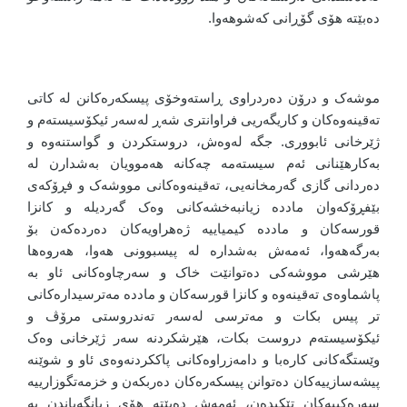
دەبێتە هۆی گۆڕانی کەشوهەوا.
موشەک و درۆن دەردراوی ڕاستەوخۆی پیسکەرەکانن لە کاتی
تەقینەوەکان و کاریگەریی فراوانتری شەڕ لەسەر ئیکۆسیستەم و
ژێرخانی ئابووری. جگە لەوەش، دروستکردن و گواستنەوە و
بەکارهێنانی ئەم سیستەمە چەکانە هەموویان بەشدارن لە
دەردانی گازی گەرمخانەیی، تەقینەوەکانی مووشەک و فڕۆکەی
بێفڕۆکەوان ماددە زیانبەخشەکانی وەک گەردیلە و کانزا
قورسەکان و ماددە کیمیاییە ژەهراویەکان دەردەکەن بۆ
بەرگەهەوا، ئەمەش بەشدارە لە پیسبوونی هەوا، هەروەها
هێرشی مووشەکی دەتوانێت خاک و سەرچاوەکانی ئاو بە
پاشماوەی تەقینەوە و کانزا قورسەکان و ماددە مەترسیدارەکانی
تر پیس بکات و مەترسی لەسەر تەندروستی مرۆڤ و
ئیکۆسیستەم دروست بکات، هێرشکردنە سەر ژێرخانی وەک
وێستگەکانی کارەبا و دامەزراوەکانی پاککردنەوەی ئاو و شوێنە
پیشەسازییەکان دەتوانن پیسکەرەکان دەربکەن و خزمەتگوزارییە
سەرەکییەکان تێکبدەن، ئەمەش دەبێتە هۆی زیانگەیاندن بە