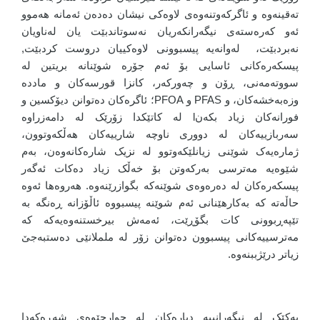
تەقینەوە و ئاگرکەوتنەوەی لاوەکی نیشان دەدەن ئەمانە هەموو
ئەو کەرەستەی نیگەرانکەریان نەسوتاندبێت یان لەناویان
نەبردبێت، لەوانەیە پیسبوونی لاوەکییان دروست کردبێت,
پیسکەرەکانی ئاسایی بۆ ئەم جۆرە شوێنانە بریتین لە
سووتەمەنی، ڕۆن و چەورکەر، کانزا قورسەکان و ماددە
وزەبەخشەکان، و PFAS و PFOA؛ ئاگرەکان دەتوانن دیۆکسین و
فورانەکان زیاد بکەنl لە کاتێکدا زۆرێک لە دامەزراوە
سەربازییەکان لە دووری ناوچە شارییەکان هەڵکەوتوون،
ژمارەیەک شوێنی زیانلێکەوتوو لە نزیک شارەکانەوەن، بەم
شێوەیە مەترسی بەرکەوتن بۆ خەڵک زیاد دەکات ئەگەر
پیسکەرەکان لە دەرەوەی شوێنەکە بگوازرێنەوە. هەروەها ئەوە
حاڵەتە کە بەکارهێنانی ئەم شوێنە پیسبووە ئاڵۆزانە ڕەنگە بە
تێپەڕبوونی کات بگۆڕێت، ئەمەش بیرخستنەوەیەکە کە
مەترسییەکانی پیسبوون دەتوانن زۆر لە ململانێی دەستبەجێ
زیاتر درێژببنەوە.
یەکێک لە نیگەرانییە دیارەکان لە چوارچێوەی شەڕەکەدا