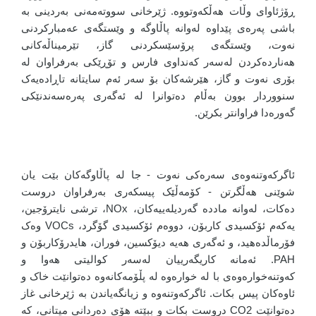
ڕۆژئاوای وڵات هەڵکەوتووە. ژێرخانی سووتەمەنی بەردینی بە
باشی پەرەی پێداوە لەوانە پاڵاوگە و وێستگەی عەمبارکردنی
نەوت، وێستگەی پرۆسێسکردنی گاز، تێرمیناڵەکانی
هەناردەکردن لەسەر کەنداوی فارس و تۆڕێکی بەرفراوان لە
بۆری نەوت و گاز، هێرشەکان بۆ سەر ئەم سایتانە تاڕادەیەک
سنووردار بوون بەڵام دەتوانرا لە ئەگەری پەرەسەندنێکی
گەورەدا فراوانتر بکرێن.
ئاگرکەوتنەوەی سەرەکی نەوت - جا لە پاڵاوگەکان بێت یان
شوێنی هەڵگرتن - کۆمەڵێک پیسکەری بەرفراوان دروست
دەکات، لەوانە ماددە گەردیلەییەکان، NOx، ترشی نایترۆجین،
یەکەم ئۆکسیدی کاربۆن، دووەم ئۆکسیدی گۆگرد، VOCs وەک
فۆرماڵدەهید، و ئەگەری هەیە دیۆکسین، فوران، هایدرۆکاربۆن و
PAH. ئەمانە کاریگەرییان لەسەر کوالیتی هەوا و
کەوتنەخوارەوەی با لە خوارەوە لە پڵۆمەکانەوە دەتوانێت خاک و
ئاوەکان پیس بکات. ئاگرکەوتنەوە و زیانگەیاندن بە ژێرخانی غاز
دەتوانێت CO2 دروست بکات و ببێتە هۆی دەردانی میتانی، کە