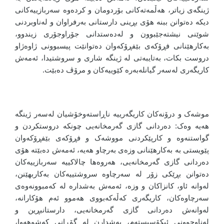
ژینگەی زیاتر، هەڵمەتەکانی بۆردومان و کردەوە سەربازییەکانی
دیکە دەتوانن ببنە هۆی بڕینی دارستانی بەرفراوان و لەناوبردنی
شوێنی نیشتەجێبوون و لەدەستدانی جۆراوجۆری زیندوو،
بەکارهێنانی فڕۆکەی بێفڕۆکەوان دەتوانێت پیسبوونی ژاوەژاو
دروست بکات، بەتایبەتی لە ژینگە شاری و سروشتیدا، ئەمەش
کاریگەری لەسەر گیانلەبەرە کێوییەکان و مرۆڤ دەبێت.
موشەک و درۆنەکان کاریگەرییە ناڕاستەوخۆشیان لەسەر ژینگە
هەیە وەک: دەردانی گازی گەرمخانەیی چونکە دروستکردن و
گواستنەوە و کارپێکردنی مووشەک و فڕۆکەی بێفڕۆکەوان
پێویستی بە بەکارهێنانی وزەی بەرچاو هەیە، ئەمەش دەبێتە هۆی
دەردانی گازی گەرمخانەیی، هەروەها چالاکییە سەربازییەکان
دەتوانن بڕێکی زۆر لە سەرچاوە سروشتییەکان بەکاربهێنن،
لەوانە ئاو، کانزاکان و وزە، ئەمەش بەشدارە لە کەمبوونەوەی
سەرچاوەکان، کاریگەری کەڵەکەبووی هەموو ئەم هۆکارانە،
لەوانەش دەردانی گازی گەرمخانەیی، دارستانبڕین و
لەناوچوونی ئیکۆسیستەم، بەشدارن لە گۆڕانی کەشوهەوا،