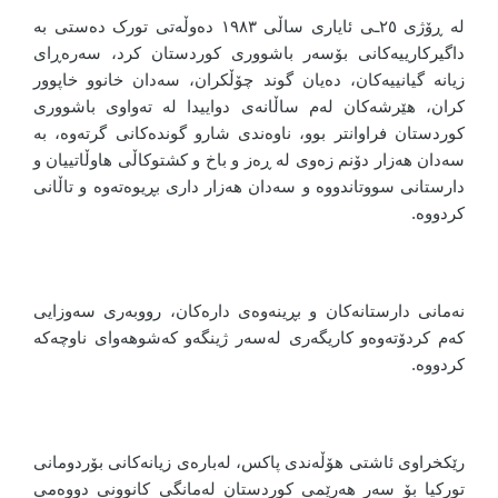
لە ڕۆژی ٢٥ـی ئایاری ساڵی ١٩٨٣ دەوڵەتی تورک دەستی بە
داگیرکارییەکانی بۆسەر باشووری کوردستان کرد، سەرەڕای
زیانە گیانییەکان، دەیان گوند چۆڵکران، سەدان خانوو خاپوور
کران، هێرشەکان لەم ساڵانەى دواییدا لە تەواوی باشووری
کوردستان فراوانتر بوو، ناوەندی شارو گوندەکانى گرتەوە، بە
سەدان هەزار دۆنم زەوی لە ڕەز و باخ و کشتوکاڵی هاوڵاتییان و
دارستانی سووتاندووە و سەدان هەزار داری بڕیوەتەوە و تاڵانی
کردووە.
نەمانی دارستانەکان و بڕینەوەی دارەکان، رووبەری سەوزایی
کەم کردۆتەوەو کاریگەری لەسەر ژینگەو کەشوهەوای ناوچەکە
کردووە.
رێکخراوی ئاشتی هۆڵەندی پاکس، لەبارەی زیانەکانی بۆردومانی
تورکیا بۆ سەر هەرێمی کوردستان لەمانگی کانوونی دووەمی