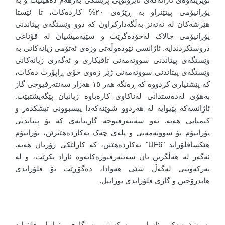
یۆرانیۆمی پیتێنراو بە ڕێژەی ٢٠% کاردەکات، تا ئێستا
هێرشەکان لە نەتەنز بەڵگەدارکراون کە دوو وێستگەی پیتاندنی
یۆرانیۆمی چالاک لەخۆدەگرێت و سێیەمیشیان لە قۆناغی
دروستکردندایە. ئاژانسی نێودەوڵەتی وزەی ئەتۆمی زیانەکانی بە
وێستگەی پیتاندنی سووتەمەنی تاقیکاری و ئەگەری زیانەکانی
وێستگەی پیتاندنی سووتەمەنی ژێر زەوی خۆی ڕاپۆرت دەکات،
کە پێشنیاری کردووە کە ڕەنگە هەر ١٥ هەزار سەنتەرفیوجی گاز
بەهۆی لەدەستدانی لەناکاوی کارەباوە زیانیان پێگەیشتبێت.
ئاژانسەکە پێیوایە لە هەردوو شوێنەکەدا پیسبوونی تیشکدەر و
کیمیایی هەیە. ئەو سەنتەرفیوجە گازییانەی کە بۆ پیتاندنی
یۆرانیۆم بۆ سووتەمەنی و پلەی چەک بەکاردەهێنرێن، یۆرانیۆم
هێکسافلۆراید "UF6" بەکاردەهێنن، کە کارلێکی زۆریان هەیە.
ئەگەر لە هەڵگرتن یان سەنتەرفیوژەکانەوە ئازاد بکرێت، و لە
بەرکەوتنی لەگەڵ شێی هەوادا، دەگۆڕێت بۆ فلۆرایدی
هایدرۆجین و گازی فلۆرایدی یورانیل.
بە شێوەیەکی ئاسایی، بەرکەوتن بە گازی یۆرانیل فلۆراید