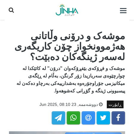
كردنه‌وه‌ی
لیست|
داخستن
موشەک و درۆنی وڵاتانی
هەژموونخواز چۆن کاریگەری
لەسەر ژینگەکان دەبێت؟
موشەک و فڕۆکەی بێفڕۆکەوان "درۆن" لە کاتێکدا لە
چوارچێوەی سەربازیدا زۆر گرنگن، بەڵام لە ڕێگەی
میکانیزمی جۆراوجۆرەوە بەشدارییەکی بەرچاو دەکەن لە
پیسبوونی ژینگە و گۆڕانی کەشوهەوا.
ڕاپۆرت
دووشه‌ممه‌, 23 Jun 2025, 08:10