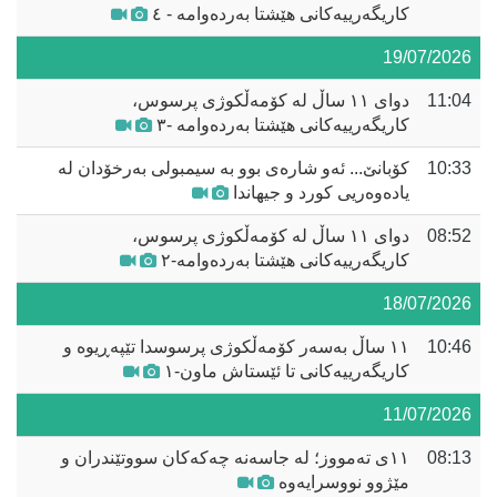
کاریگەرییەکانی هێشتا بەردەوامە - ٤
19/07/2026
11:04
دوای ١١ ساڵ لە کۆمەڵکوژی پرسوس،
کاریگەرییەکانی هێشتا بەردەوامە -٣
10:33
کۆبانێ... ئەو شارەی بوو بە سیمبولی بەرخۆدان لە
یادەوەریی کورد و جیهاندا
08:52
دوای ١١ ساڵ لە کۆمەڵکوژی پرسوس،
کاریگەرییەکانی هێشتا بەردەوامە-٢
18/07/2026
10:46
١١ ساڵ بەسەر کۆمەڵکوژی پرسوسدا تێپەڕیوە و
کاریگەرییەکانی تا ئێستاش ماون-١
11/07/2026
08:13
١١ی تەمووز؛ لە جاسەنە چەکەکان سووتێندران و
مێژوو نووسرایەوە