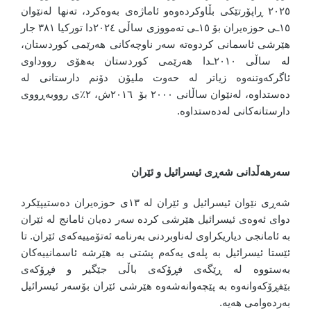
٢٠٢٥ ڕاپۆرتێکی بڵاوکردەوەو ئاماژەی بەوەکرد، تەنها لەنێوان
١٥ـی حوزەیران بۆ ١٥ـی تەمووزی ساڵی ٢٠٢٤دا تورکیا ٣٨١ جار
هێرشی ئاسمانی کردوەتە سەر ناوچەکانی هەرێمی کوردستان،
لە ساڵی ٢٠١٠ـدا هەرێمی کوردستان بەهۆی رووداوی
ئاگرکەوتنەوە زیاتر لە حەوت ملیۆن دۆنم دارستانی لە
دەستداوە، لەنێوان ساڵانی ٢٠٠٠ بۆ ٢٠١٦ش، ٢٪ی رووبەڕووی
دارستانەکانی لەدەستداوە.
سەرهەڵدانی شەڕی ئیسرائیل و ئێران
شەڕی نێوان ئیسرائیل و ئێران لە ١٣ی حوزەیران دەستیپێکرد
دوای ئەوەی ئیسرائیل هێرشی کردە سەر دەیان ئامانج لە ئێران
بە ئامانجی دیاریکراوی لەناوبردنی بەرنامە ئەتۆمییەکەی ئێران. تا
ئێستا ئیسرائیل بە پلەی یەکەم پشتی بە هێرشە ئاسمانییەکان
بەستووە لە ڕێگەی فڕۆکەی باڵی جێگیر و فڕۆکەی
بێفڕۆکەوانەوە بە پێچەوانەشەوە هێرشی ئێران بۆسەر ئیسرائیل
بەردەوامی هەیە.