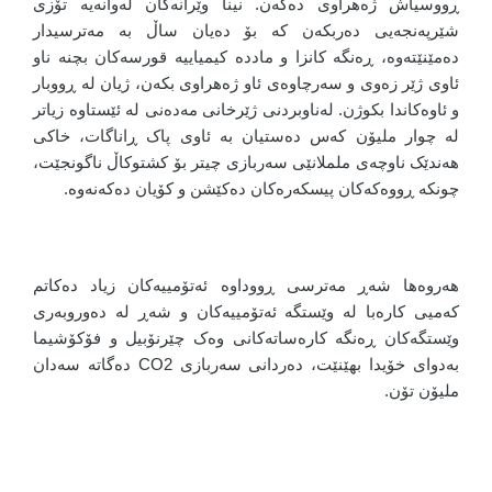
ڕووسیاش ژەهراوی دەکەن. نینا وێرانەکان لەوانەیە تۆزی
شێرپەنجەیی دەربکەن کە بۆ دەیان ساڵ بە مەترسیدار
دەمێنێتەوە، ڕەنگە کانزا و ماددە کیمیاییە قورسەکان بچنە ناو
ئاوی ژێر زەوی و سەرچاوەی ئاو ژەهراوی بکەن، ژیان لە ڕووبار
و ئاوەکاندا بکوژن. لەناوبردنی ژێرخانی مەدەنی لە ئێستاوە زیاتر
لە چوار ملیۆن کەس دەستیان بە ئاوی پاک ڕاناگات، خاکی
هەندێک ناوچەی ململانێی سەربازی چیتر بۆ کشتوکاڵ ناگونجێت،
چونکە ڕووەکەکان پیسکەرەکان دەکێشن و کۆیان دەکەنەوە.
هەروەها شەڕ مەترسی ڕووداوە ئەتۆمییەکان زیاد دەکاتم
کەمیی کارەبا لە وێستگە ئەتۆمییەکان و شەڕ لە دەوروبەری
وێستگەکان ڕەنگە کارەساتەکانی وەک چێرنۆبیل و فۆکۆشیما
بەدوای خۆیدا بهێنێت، دەردانی سەربازی CO2 دەگاتە سەدان
ملیۆن تۆن.