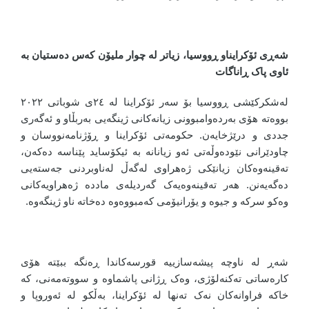
شەڕی ئۆکرایناو ڕووسیا، زیاتر لە چوار ملیۆن کەس دەستیان بە
ئاوی پاک ڕاناگات
لەشکرکێشی ڕووسیا بۆ سەر ئۆکراینا لە ٢٤ی شوباتی ٢٠٢٢
بووەتە هۆی بەردەوامبوونی زیانەکانی ژینگەیی بەربڵاو و ئەگەری
جددی و درێژخایەن. حکومەتی ئۆکراینا و ڕۆژنامەنووسان و
چاودێرانی نێودەوڵەتی ئەو زیانانە بە ئیکۆساید پێناسە دەکەن،
تەقینەوەکان زیانێکی ژەهراوی لەگەڵ لەناوبردنی جەستەیی
دەگەیەنن. هەر تەقینەوەیەک گەردیلەی ماددە ژەهراویەکانی
وەکو سرکە و جیوە و یۆرانیۆمی کەمبووەوە دەخاتە ناو ژینگەوە.
شەڕ لە ناوچە پیشەسازییە قورسەکاندا ڕەنگە ببێتە هۆی
کارەساتی تەکنەلۆژی، وەک ڕژانی پاشماوە و سووتەمەنی، کە
خاکە فراوانەکان نەک تەنها لە ئۆکراینا، بەڵکو لە ئەوروپا و