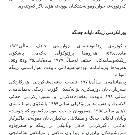
کەوتوونەتە خوارەوەو بەشێکیان بوونەتە هۆی ئاگر کەوتنەوە.
وێرانکردنی ژینگە تاوانە جەنگە
بەگوێرەی ڕێكەوتننامەی چوارەمی جنێڤ ساڵی١٩٤٩
ماددەی٥٣، هەروەها پرۆتۆكۆڵی یەكەمی پاشكۆی
ڕێككەوتننامەكانی جنێف لەساڵی١٩٧٧ مادەكانی٣٥ و٥٤ و٥٥،
ھەروەھا پەیماننامە نێودەوڵەتیەكانی تایبەت بەپاراستنی ژینگە
لەوانە :
پەیماننامەی ساڵی١٩٧٦ تایبەت بەقەدەغەكردنی ھەركارێكی
سەربازی یان دوژمنكاری بۆ تەكنیكی گۆڕینی ژینگە، پەیماننامەی
ساڵی١٩٨٠ تایبەت بەقەدەغەكردن و سنورداركردنی چەكی
كلاسیك و ھەروەھا پرۆتۆكۆلی ساڵی١٩٩٩ پاشكۆی پەیماننامەی
لاھای ساڵی١٩٥٤، ھەموویان جەخت لەوە دەكەنەوە كە پێویستە
وڵاتان لەكاتی جەنگ و ململانێی چەكداری یان دەوڵەتی داگیركار
لەكاتی داگیركردنی خاكی وڵاتێكی تر ژینگە و سەرچاوە
سروشتیەكان بپارێزن و وێرانیان نەكەن و نەیانكەن بەئامانجی