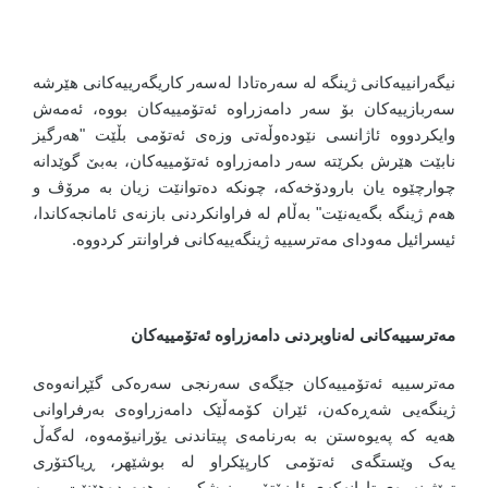
نیگەرانییەکانی ژینگە لە سەرەتادا لەسەر کاریگەرییەکانی هێرشە
سەربازییەکان بۆ سەر دامەزراوە ئەتۆمییەکان بووە، ئەمەش
وایکردووە ئاژانسی نێودەوڵەتی وزەی ئەتۆمی بڵێت "هەرگیز
نابێت هێرش بکرێتە سەر دامەزراوە ئەتۆمییەکان، بەبێ گوێدانە
چوارچێوە یان بارودۆخەکە، چونکە دەتوانێت زیان بە مرۆڤ و
هەم ژینگە بگەیەنێت" بەڵام لە فراوانکردنی بازنەی ئامانجەکاندا،
ئیسرائیل مەودای مەترسییە ژینگەییەکانی فراوانتر کردووە.
مەترسییەکانی لەناوبردنی دامەزراوە ئەتۆمییەکان
مەترسییە ئەتۆمییەکان جێگەی سەرنجی سەرەکی گێڕانەوەی
ژینگەیی شەڕەکەن، ئێران کۆمەڵێک دامەزراوەی بەرفراوانی
هەیە کە پەیوەستن بە بەرنامەی پیتاندنی یۆرانیۆمەوە، لەگەڵ
یەک وێستگەی ئەتۆمی کارپێکراو لە بوشێهر، ڕیاکتۆری
توێژینەوەی تارانەکەی ئایزۆتۆپی پزیشکی بەرهەم دەهێنێت و بە