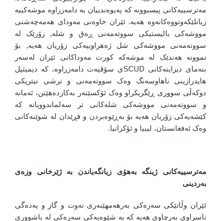
مەترسییەکانی پیسبوونە کە پەیوەندییان بە دامەزراوە موشەکییە
زیانلێکەوتووەکانەوە هەیە. ئێران خاوەنی مەودای هەمەچەشنی
مووشەکی بالیستیکی سووتەمەنی ڕەق و شلە, زۆرێک لە
سووتەمەنی مووشەکی شل ژەهراوییەکی زۆریان هەیە, بۆ
نموونە هەندێک لە موشەکە کورت مەوداکانی ئێران لەسەر
بنەمای دیزاینەکانی SCUDی سۆڤیەت دامەزراوە، کە دیمیثیل
هایدرازینی ناهاوسەنگ وەک سووتەمەنی و ترشی نیتریکی
دوکەڵی سووری ڕێگریکراو وەک ئۆکسێنەر بەکاردەهێنن، ئەمانە
و سووتەمەنی مووشەکی شلەکانی تر سەلماندوویانە کە
کێشەیەکی زۆریان هەیە بۆ بەڕێوەبردن و فڕێدان لە شوێنەکانی
وەک ئەفغانستان، لیبیا و ئۆکرانیا.
مەترسییەکانی ژینگە بەهۆی زیانگەیاندن بە ژێرخانی وزەی
بەردینی
ئێران وڵاتێکی سەرەکی بەرهەمهێنەری نەوت و گاز و یەدەگی
ناسراوی بەرچاوی هەیە کە بە شێوەیەکی سەرەکی لە باشووری