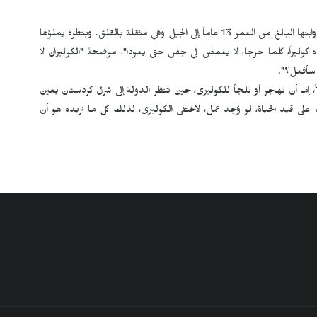
من مدينة جوانرود، التي ترسل يومياً زوجها وابنها البالغ من العمر 13 عاماً إلى الجبل وهي مثقلة بالقلق. وبنظرة يملؤها
 كولبراً، كلما خرجا، لا يغمض لي جفن حتى يعودا"، موضحةً "الكولبران لا
ا سأفعل؟".
اً، إما أن نهاجر أو نلجأ للكولبری، حين تنظر الدولة إلى شرق كردستان بعين
على قيد الحياة، لو وُجد عمل، لاختفى الكولبری، لذلك كل ما نريده هو أن