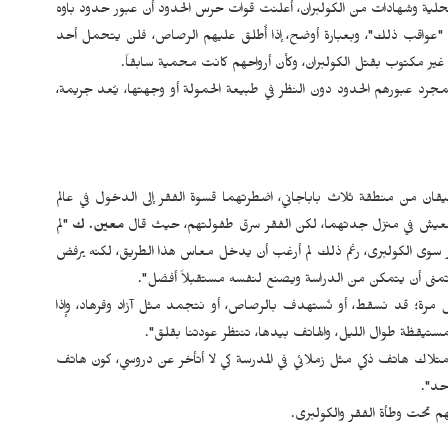
رير محلية وشهادات من الكولبران، أعلنت قوات حرس الحدود أن عبور حدود باوه
 "عواقب ذلك"، وبعبارة أوضح، إذا أُطلق عليهم الرصاص، فلن يتحمل أحد
ير مكتوب بقتل الكولبران، وكأن أرواحهم كانت محمية سابقاً.
، فمجرد عبورهم الحدود دون النظر في طبيعة الحمولة أو وجهتها، يُعد جريمة،
لغان من العمر على التوالي 12 و14 عاماً، شقيقان من منطقة ثلاث باباجاني، اضطرتهما قسوة الفقر إلى الدخول في عالم
ا للعيش في منزل جدتهما، لكن الفقر سرق طفولتهم، حيث قال
معين. ك
"لم
ر سوى الكولبری، رغم ذلك لم أرغب أن يدخل معاس هذا الطريق، لكنه يرفض
 أتمنى أن يتمكن من الدراسة ويصنع لنفسه مستقبلاً أفضل".
 كل مرة؛ قد نسقط، أو نُستهدف بالرصاص، أو نتجمد مثل آزاد وفرهاد، وإذا
مستيقظة طوال الليل، والهاتف بيدها، تنتظر عودتنا بقلق".
تلاك هاتف ذكي مثل زملائي في المدرسة كي لا أتأخر عن دروسي، كون هاتف
حد".
 تحت وطأة الفقر والكولبری.