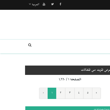
العربية
رض المزيد من المقالات
الصفحة ١ / ١٬٦٦٠
‹
١
٢
٣
٤
٥
›