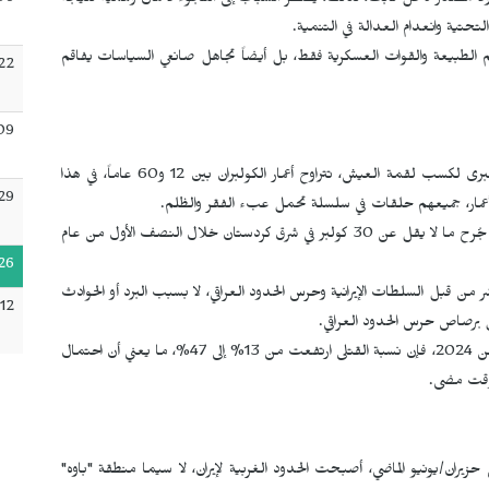
:06
ولا مصدر دخل ثابت، لذلك، يضطر الشباب إلى اللجوء لأعمال وهمية نتيجة
لتحتية وانعدام العدالة في التنمية.
م الطبيعة والقوات العسكرية فقط، بل أيضاً تجاهل صانعي السياسات يفاقم
22
09
حوالي 4 إلى 5 آلاف أسرة في منطقة أورامانات تعتمد على الكولبری لكسب لقمة العيش، تتراوح أعمار الكولبران بين 12 و60 عاماً، في هذا
29
 الأعمار، جميعهم حلقات في سلسلة تحمل عبء الفقر والظلم.
ووفقاً لبيانات نشرتها وسيلة الإعلام المستقلة "كولبر نيوز"، قُتل أو جُرح ما لا يقل عن 30 كولبر في شرق كردستان خلال النصف الأول من عام
26
 من قبل السلطات الإيرانية وحرس الحدود العراقي، لا بسبب البرد أو الحوادث
12
ل برصاص حرس الحدود العراقي.
ورغم انخفاض عدد الضحايا بنسبة 89% مقارنة بالنصف الأول من 2024، فإن نسبة القتلى ارتفعت من 13% إلى 47%، ما يعني أن احتمال
 وقت مضى.
يران/يونيو الماضي، أصبحت الحدود الغربية لإيران، لا سيما منطقة "باوه"