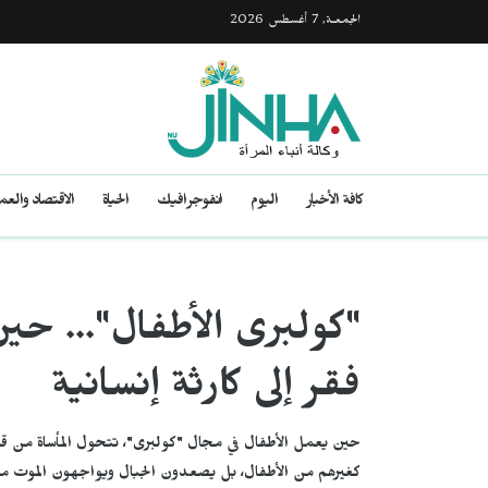
الجمعـة, 7 أغسطس 2026
كافة الأخبار
اليوم
انفوجرافيك
الحياة
الاقتصاد والع
"كولبری الأطفال"... حي
فقر إلى كارثة إنسانية
حين يعمل الأطفال في مجال "كولبرى"، تتحول المأساة من قضية
كغيرهم من الأطفال، بل يصعدون الجبال ويواجهون الموت 