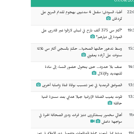
07/08/20
22:
أطباء السودان: مقتل 4 مدنيين بهجوم للدعم السريع على
كردفان
19:
"أكثر من 375 ألف نازح في لبنان لازالوا غير قادرين على
العودة إلى ديارهم"
15:
وسط تدهور حالتها الصحية... حكمٌ بالسجن ‌‌‌أكثر من ثلاثة
سنوات على آزاده يعقوبي
14:
عنف بلا حدود... حين يتحول حضور النساء إلى مادة
للتهديد والإذلال
13:
الصواعق الرعدية في تعز تتسبب بوفاة فتاة وإصابة أخرين
13:
الموت يغيب الفنانة الإيرانية جيلا هدايي بعد مسيرة فنية
حافلة
11
أهالي مخمور يستذكرون دنيز فرات ودور الصحافة الحرة في
مواجهة داعش