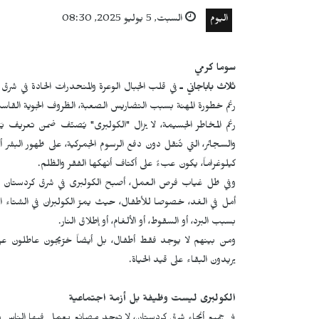
اليوم
السبت, 5 يوليو 2025, 08:30
سوما كرمي
ثلاث باباجاني ـ
في قلب الجبال الوعرة والمنحدرات الحادة في شر
رغم خطورة المهنة بسبب التضاريس الصعبة، الظروف الجوية القاس
رغم المخاطر الجسيمة، لا يزال "الكولبری" يُصنّف ضمن تعريف يَعتب
كيلوغراماً، يكون عبءٌ على أكتاف أنهكها الفقر والظلم.
وفي ظل غياب فرص العمل، أصبح الكولبری في شرق كردستان ال
أمل في الغد، خصوصا للأطفال، حيث يمرّ الكولبران في الشتاء 
بسبب البرد، أو السقوط، أو الألغام، أو إطلاق النار.
ومن بينهم لا يوجد فقط أطفال، بل أيضاً خرّيجون عاطلون عن ا
يريدون البقاء على قيد الحياة.
الكولبری ليست وظيفة بل أزمة اجتماعية