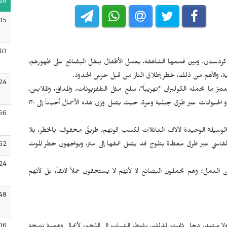
26
05
30
ق كردستان، وبين قممها الشاهقة، يعمل الأطفال بنقل البضائع على ظهورهم،
ية، والأهم من ذلك، خطر إطلاق النار من قبل حرس الحدود.
24
رُ ما يحمله الكولبران "تهريباً"، سلع مثل التلفزيونات، والمدافئ، والملابس،
والسجائر، التي تُنقل دون دفع الرسوم الجمركية، على ظهور البشر أو الحيوانات عبر طرق جبلية وعرة، حيث يصل وزن هذه الأحمال أحياناً إلى ١٢٠
56
وسيلة الوحيدة لآلاف العائلات لكسب قوتهم، طريقٌ محفوف بالخطر، بلا
القاسي عبر طرق مغطاة بثلوج قد يصل عمقها إلى متر، ويواجهون خطر الموت
52
24
لعمل؛ وهم يحملون البضائع لا لأنهم لا يستحقون عملاً لائقاً، بل لأنهم
:48