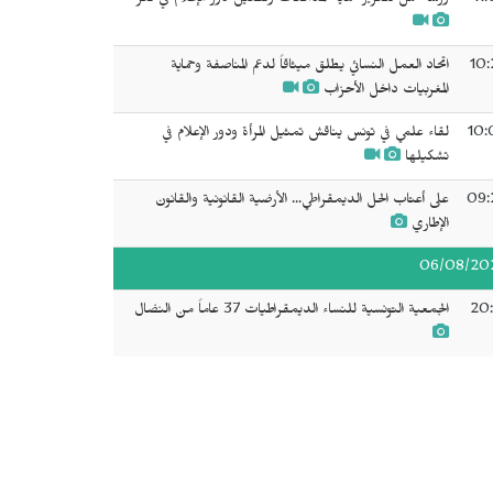
11
ورشة عمل لتعزيز حماية المدافعات وتفعيل دور الإعلام في تعز
10:
اتحاد العمل النسائي يطلق ميثاقاً لدعم المناصفة وحماية
المغربيات داخل الأحزاب
10:
لقاء علمي في تونس يناقش تمثيل المرأة ودور الإعلام في
تشكيلها
09:
على أعتاب الحل الديمقراطي... الأرضية القانونية والقانون
الإطاري
06/08/20
20:
الجمعية التونسية للنساء الديمقراطيات 37 عاماً من النضال