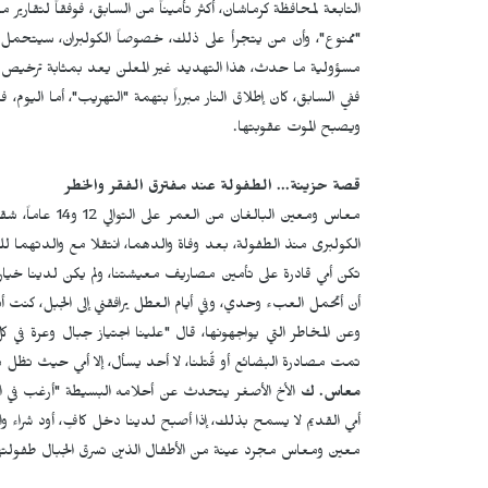
التابعة لمحافظة كرماشان، أكثر تأميناً من السابق، فوفقاً لتقا
"ممنوع"، وأن من يتجرأ على ذلك، خصوصاً الكولبران، سيتحمل
مسؤولية ما حدث، هذا التهديد غير المعلن يعد بمثابة ترخيص غ
ففي السابق، كان إطلاق النار مبرراً بتهمة "التهريب"، أما اليوم
ويصبح الموت عقوبتها.
قصة حزينة... الطفولة عند مفترق الفقر والخطر
معاس ومعين البا
الكولبری منذ الطفولة، بعد وفاة والدهما، انتقلا مع والدتهم
تكن أمي قادرة على تأمين مصاريف معيشتنا، ولم يكن لدينا خيا
أن أتحمل العبء وحدي، وفي أيام العطل يرافقني إلى الجبل، كنت
وعن المخاطر التي يواجهونها، قال "علينا اجتياز جبال وعرة في
تمت مصادرة البضائع أو قُتلنا، لا أحد يسأل، إلا أمي حيث تظل 
معاس. ك
الأخ الأصغر يتحدث عن أحلامه البسيطة "أرغب في ام
أمي القديم لا يسمح بذلك، إذا أصبح لدينا دخل كافٍ، أود شراء وا
معين ومعاس مجرد عينة من الأطفال الذين تسرق الجبال طفولتهم