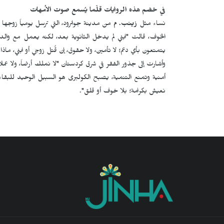
في خضم هذه الروايات قلّما يُسمع صوت الأمهات
نساء مثل
زينب. م
الخوف، قالت "ابني لم يدخل الثانوية بعد، لكنه يعمل مع والده
يتمتعون بأي دعم؛ لا تأمين، ولا حقوق، إن قُتل زوجي أو ابني، ماذ
وأشارت إلى جذور الفقر في شرق كردستان "لا نملك أرضاً، ولا عمل
أمنية وتمنع التنمية، يصبح الكولبری هو السبيل الوحيد للبقاء 
نعيش بكرامة؛ بلا خوف أو قلق".