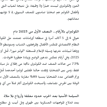
في جميع أنحاء شرق كردستان، لا توجد مصانع يعمل فيها الناس 
العوز، والكولبری ليست خياراً ولا وظيفة، بل نتيجة لغياب البُنى ا
وأطفال الكولبر هم ضحايا صامتون للعنف البنيوي، إذ لا تؤذيه
معاناتهم.
الكولبران بالأرقام... النصف الأول من 2025 دامٍ
النظام الاقتصادي المتكسر، الأطفال والمراهقون، الشباب ومتوسّطو
2025، وهي أرقام تعكس تدهور الوضع وزيادة خطورة الحوادث.
73% من حالات العنف ضد الكولبران ناتجة عن إطلاق نار مباشر
فقط، ومن بين الضحايا، وُثِقت حالتا طفلين كولبر؛ أحدهما قُت
الوفاة بين الجرحى تضاعف، وأصبحت الكولبری أكثر فتكاً من أي
السياسة الأمنية بعد الحرب حدود مغلقة وأرواح بلا ملاذ
بعد اندلاع المواجهات العسكرية بين طهران وتل أبيب في مطلع حز