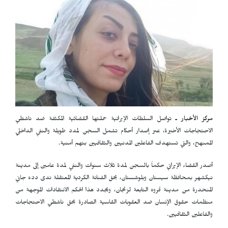
مركز الأخبار ـ
تواصل السلطات الإيرانية حملتها القضائية المكثفة ضد ناشطي
الاحتجاجات الأخيرة، عبر إصدار أحكام تشمل السجن لمدد طويلة والنفي الداخلي
الممنهج، والتي تستهدف الفاعلين المدنيين والثقافيين بتهم أمنية.
أصدر القضاء الإيراني حكماً بالسجن لمدة ثلاث سنوات والنفي لمدة عامين إلى مدينة
نيكشهر بمحافظة سيستان وبلوشستان، بحق الفنانة الكردية المعتقلة ندى دده جاني
المنحدرة من مدينة قروه التابعة لزنجان، ويجدد هذا الحكم الانتقادات الموجهة من
منظمات حقوق الإنسان ضد العقوبات القاسية الصادرة بحق ناشطي الاحتجاجات
والفاعلين الثقافيين.