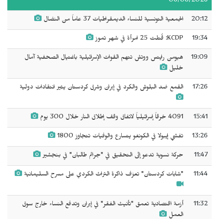
06/08/2026
20:12
الجمعية التونسية للنساء الديمقراطيات 37 عاماً من النضال
19:34
KCDP: قُتلت 25 امرأة في شهر تموز
19:09
هيومن رايتس ووتش تتهم القوات الإسرائيلية باغتيال الصحفية آمال
خليل
17:26
القمع ضد البلوش والكرد في إيران وشرق كردستان يثير انتقادات دولية
15:41
4091 خرقاً إسرائيلياً لاتفاق وقف إطلاق النار خلال 300 يوم
13:26
تفشي إيبولا في الكونغو يتسارع والوفيات تتجاوز 1800
11:47
حركة نسوية تدعو إلى التحقيق في "جرائم طالبان" في بنجشير
11:44
"شابات كردستان" تعزف ذاكرة التراث الكردي على مسرح السليمانية
11:32
أزمة اقتصادية تعمق "تأنيث الفقر" في إيران وتدفع النساء خارج سوق
العمل