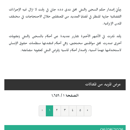
ويأتي إصدار حكم السجن والنفي بحق ندى دده جاني في وقت لا تزال فيه الإجراءات
القضائية جارية للنظر في قضايا العديد من المعتقلين خلال الاحتجاجات في مختلف
المدن الإيرانية.
وقد نُشرت في الأشهر الأخيرة تقارير عديدة عن أحكام بالسجن والنفي وعقوبات
أخرى صدرت بحق مواطنين محتجين، وهي أحكام انتقدتها منظمات حقوق الإنسان
لاستخدامها تهماً أمنية، وإصدار أحكام قاسية وفرض النفي كعقوبة مضاعفة.
عرض المزيد من المقالات
الصفحة ١ / ١٬٦٥٩
‹
١
٢
٣
٤
٥
›