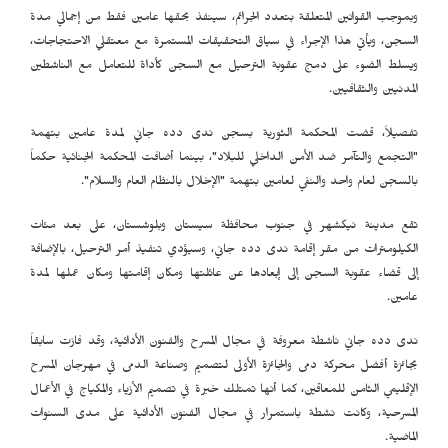
وبموجب القوانين المتعلقة بتعدد الجرائم، سينفذ بحقها عامين فقط من إجمالي مدة
السجن، ويأتي هذا الإجراء في سياق التحقيقات المستمرة مع معتقلي الاحتجاجات،
ويسلط الضوء على دمج عقوبة الترحيل مع السجن كأداة للتعامل مع الناشطين
المدنيين والثقافيين.
تفصيلاً، قضت المحكمة الثورية بسجن ندى دده جاني لمدة عامين بتهمة
"التجمع والتآمر ضد الأمن الداخلي للبلاد"، بينما أضافت المحكمة الجنائية حكماً
بالسجن لعام واحد والنفي لعامين بتهمة "الإخلال بالنظام العام والسلام".
تقع مدينة نيكشهر في جنوب محافظة سيستان وبلوشستان، على بعد مئات
الكيلومترات من مقر إقامة ندى دده جاني، وسيؤدي تنفيذ أمر الترحيل، بالإضافة
إلى قضاء عقوبة السجن إلى إبعادها عن عائلتها ومكان إقامتها ومكان عملها لمدة
عامين.
ندى دده جاني ناشطة معروفة في مجال المسرح والفنون الأدائية، وقد فازت سابقاً
بجائزة أفضل محركة دمى والجائزة الأولى لتصميم وصناعة الدمى في مهرجان المسرح
الإقليمي الثامن للمعاقين، كما أنها تمتلك خبرة في تصميم الأزياء والمكياج في الأعمال
المسرحية، وكانت نشطة باستمرار في مجال الفنون الأدائية على مدى السنوات
الماضية.