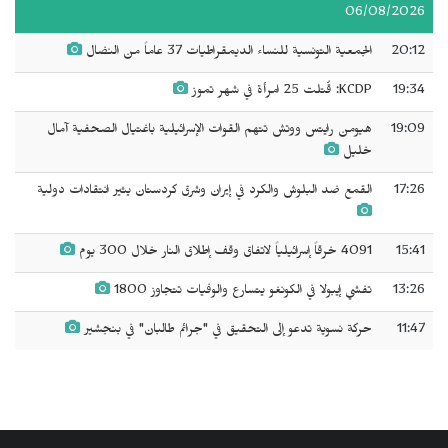
06/08/2026
20:12
الجمعية التونسية للنساء الديمقراطيات 37 عاماً من النضال
19:34
KCDP: قُتلت 25 امرأة في شهر تموز
19:09
هيومن رايتس ووتش تتهم القوات الإسرائيلية باغتيال الصحفية آمال
خليل
17:26
القمع ضد البلوش والكرد في إيران وشرق كردستان يثير انتقادات دولية
15:41
4091 خرقاً إسرائيلياً لاتفاق وقف إطلاق النار خلال 300 يوم
13:26
تفشي إيبولا في الكونغو يتسارع والوفيات تتجاوز 1800
11:47
حركة نسوية تدعو إلى التحقيق في "جرائم طالبان" في بنجشير