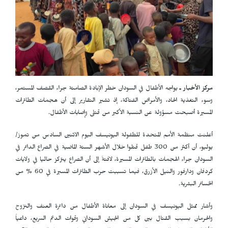
مركز الأخبار ـ
يواجه الأطفال في السودان خطر الإبادة الصامتة جراء القصف المستمر،
وسوء التغذية الحاد، والأمراض الفتاكة، إذ تشير التقارير إلى أن هجمات الطائرات
المسيرة أصبحت مسؤولة عن النسبة الأكبر من قتلى وإصابات الأطفال.
أعلنت منظمة الأمم المتحدة للطفولة اليونيسف اليوم الاثنين السادس من تموز/
يوليو، أن أكثر من 300 طفل قتلوا خلال الأشهر الستة الماضية في الصراع الدائر في
السودان جراء الهجمات بالطائرات المسيرة، لافتةً إلى أن الصراع يتركز حاليا في ولايات
كردفان ودارفور والنيل الأزرق، فيما تسببت حرب الطائرات المسيرة في 60 % من
الخسائر البشرية.
وأشار ممثل اليونيسف في السودان إلى معاناة الأطفال من دائرة العنف والنزوح
والحرمان بسبب القتال بين كل من الجيش السوداني وقوات الدعم السريع، داعياً