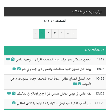
عرض المزيد من المقالات
الصفحة ١ / ١٬٦٦٠
‹
١
٢
٣
٤
٥
›
07/08/2026
11:48
مخمور يستذكر دنيز فرات ودور الصحافة الحرة في مواجهة داعش
11:06
ورشة عمل لتعزيز حماية المدافعات وتفعيل دور الإعلام في تعز
10:22
اتحاد العمل النسائي يطلق ميثاقاً لدعم المناصفة وحماية المغربيات داخل
الأحزاب
10:09
لقاء علمي في تونس يناقش تمثيل المرأة ودور الإعلام في تشكيلها
09:29
على أعتاب الحل الديمقراطي... الأرضية القانونية والقانون الإطاري