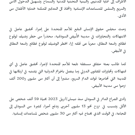
الأطراف إلى حماية المدنيين والبنية التحتية المدنية والسماح وتسهيل الدخول الآمن
والسريع والسلس للمساعدات الإنسانية واتخاذ كل التدابير الممكنة لحماية الأطفال من
الأذى.
وحث مجلس حقوق الإنسان التابع للأمم المتحدة على إجراء تحقيق عاجل في
الانتهاكات والتجاوزات في مدينة الأُبيِض السودانية، محذراً من خطر وشيك لوقوع
فظائع واسعة النطاق، معرباً عن قلقه إزاء الخطر الوشيك لوقوع فظائع واسعة النطاق
في الأبيّض.
كما طالب بعثة حقائق مستقلة تابعة للأمم المتحدة لإجراء تحقيق عاجل في أي
انتهاكات وتجاوزات للقانون الدولي وما يتصل بالجرائم الدولية التي يُشتبه في ارتكابها في
المدينة التي تحاصرها قوات الدعم السريع، مشيراً إلى أن أكثر من مليون و200 ألف
نزحوا من مدينة الأبيض.
وأدى الصراع الدائر في السودان منذ نيسان/أبريل 2023 بحياة 59 ألف شخص على
الأقل وتسبب في نزوح نحو 13 مليون آخرين ودفع أجزاء كثيرة من السودان إلى
المجاعة، في الوقت الذي يحتاج فيه أكثر من 30 مليون شخص لمساعدات إنسانية.