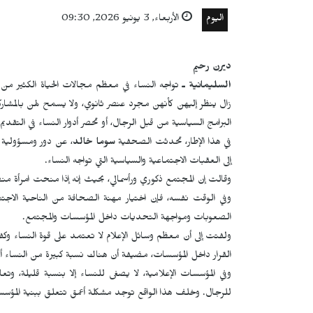
اليوم
الأربعاء, 3 يونيو 2026, 09:30
ديرن رحيم
السليمانية ـ
تواجه النساء في معظم مجالات الحياة الكثير من
زال ينظر إليهن كأنهن مجرد عنصر ثانوي، ولا يسمح لهن بالمشاركة 
البرامج السياسية من قبل الرجال، أو تحصر أدوار النساء في التقديم
في هذا الإطار، تحدثت الصحفية
سوما خالد
، عن دور ومسؤولية ا
إلى العقبات الاجتماعية والسياسية التي تواجه النساء.
وقالت إن المجتمع ذكوري ورأسمالي، بحيث إنه إذا منحت امرأة منص
وفي الوقت نفسه، فإن اختيار مهنة الصحافة من الناحية الا
الصعوبات ومواجهة التحديات داخل المؤسسات والمجتمع.
ولفتت إلى أن معظم وسائل الإعلام لا تعتمد على قوة النساء وكفا
القرار داخل المؤسسات، مضيفة أن هناك نسبة كبيرة من النساء
وفي المؤسسات الإعلامية، لا يصغى للنساء إلا بنسبة قليلة، 
للرجال. وخلف هذا الواقع توجد مشكلة أعمق تتعلق ببنية المؤسس