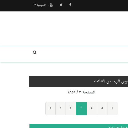
العربية
رض المزيد من المقالات
الصفحة ٣ / ١٬٦٥٩
‹
١
٢
٣
٤
٥
›