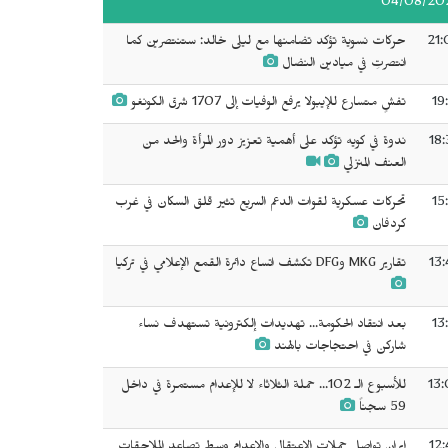
04/08/20
21:
حركات نسوية تؤكد تضامنها مع ليلى خالد: ستنتصرين كما
انتصرتِ في ميادين النضال
19
تفشٍ متسارع للإيبولا يرفع الوفيات إلى 1707 شرق الكونغو
18:
ندوة في كويه تؤكد على أهمية تعزيز دور المرأة والحد من
العنف المنزلي
15
تحركات عسكرية لقوات الدعم السريع تثير قلق السكان في غرب
كردفان
13:
تقارير MKG وDFG تكشف اتساع دائرة القمع الإعلامي في تركيا
13
بعد انتقاد الحكومة... تهديدات إلكترونية تستهدف نساء
شاركن في احتجاجات بالهند
13:
للأسبوع الـ 102... حملة الثلاثاء لا للإعدام مستمرة في داخل
59 سجناً