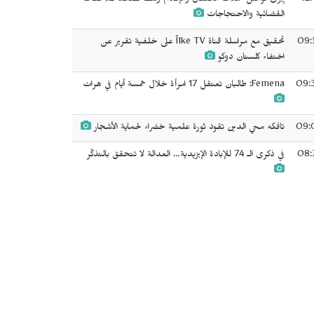
12:
إيران تواصل حملات الاعتقال والإعدام وسط تصاعد الملاحقات
القضائية والاحتجاجات
09:
تحقيق مع مراسلة قناة Îlke TV على خلفية تقرير عن
اختفاء كلستان دوكو
09:
Femena: طالبان تعتقل 17 امرأة خلال خمسة أيام في هرات
09:
تافكه محي الدين تقود ثورة علمية خضراء لحماية الأشجار
08:
في ذكرى الـ 74 للإبادة الإيزيدية… العدالة لا تتحقق بالتذكّر