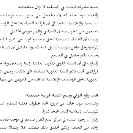
نسبة مشاركة النساء في السياسة لا تزال منخفضة
وأكدت سوما خالد أنه يجب العمل على منح النساء فرصاً متساوي
السياسية والإعلامية، مشيرة إلى أن الرقابة السياسية داخل المؤسس
تمنعهن من دخول المجال السياسي وإظهار دورهن الحقيقي.
وبينت أن القضايا السياسية داخل المجتمع أثرت على جميع قطا
المرأة والرجل داخل المؤسسات على قدم المساواة، لافتةً إلى أن نسب
إحداث تأثير حقيقي في المجتمع.
وأشارت إلى أن النساء اللواتي يفكرن بعقلية واعية وتسعين وراء
قراراتهن تحت تأثير البنية الذكورية السائدة التي شكلت وعيهن 
الذكورية داخل المؤسسات الإعلامية، مما يحد من قدرتهن على إظهار 
يجب رفع الوعي ومنح النساء فرصة حقيقية
وشددت سوما خالد على ضرورة اتخاذ خطوات فعلية لتمكين النساء 
المؤسسات الإعلامية أثبتن نجاحاً كبيراً.
وترى أن وجود النساء في مراكز صنع القرار يساهم في توجيه المجت
والحد من العنف، ولكن تحقيق ذلك يتطلب عملاً ونضالاً مستمرا