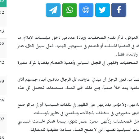
26
02
:13
 العوائق. فرغم تقدم الصحفيات وزيادة عددهن داخل مؤسسات الإعلام، ما
36
في القضايا الحساسة أو التقدم في مسيرتهن المهنية. فعلى سبيل المثال، تدار
 والإعداد فقط.
:12
لصحفيات وعملهن في المجال السياسي وأهمية الاهتمام بقضايا المرأة، مشيرة
باً ما، فعلى الرجل أن يبدي اعتراضه، لأن الرجال يدعمون أبناء جنسهم أكثر.
48
جتماعية يعد عملاً صعباً، ومع ذلك فإن النساء مستعدات لتحمل كل هذه
:14
ءتهن، ولا تؤمن بقدرتهن على الظهور في الملفات السياسية أو في مراكز صنع
 أثبتن حضورهن في مختلف المجالات، وساهمن في تطوير المؤسسات.
07
وتعامل الصحفيات وكأنهن مجرد عنصر ثانوي، بينما يحتكر الحديث السياسي
ات السياسية نفسها، التي لا تمنح النساء مساحة حقيقية للمشاركة.