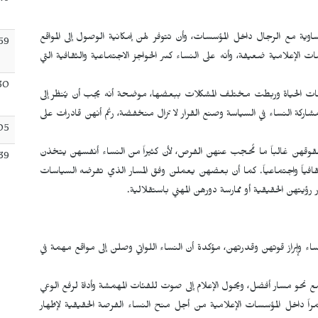
46
ة مع الرجال داخل المؤسسات، وأن تتوفر لهن إمكانية الوصول إلى المواقع
59
ات الإعلامية ضعيفة، وأنه على النساء كسر الحواجز الاجتماعية والثقافية التي
30
عات الحياة وربطت مختلف المشكلات ببعضها، موضحة أنه يجب أن يُنظر إلى
ة مشاركة النساء في السياسة وصنع القرار لا تزال منخفضة، رغم أنهن قادرات على
05
 حقوقهن غالباً ما تُحجب عنهن الفرص، لأن كثيراً من النساء أنفسهن يتخذن
39
ثقافياً واجتماعياً. كما أن بعضهن يعملن وفق المسار الذي تفرضه السياسات
رؤيتهن الحقيقية أو ممارسة دورهن المهني باستقلالية.
وإبراز قوتهن وقدرتهن، مؤكدة أن النساء اللواتي وصلن إلى مواقع مهمة في
مع نحو مسار أفضل، ويحول الإعلام إلى صوت للفئات المهمشة وأداة لرفع الوعي
ً داخل المؤسسات الإعلامية من أجل منح النساء الفرصة الحقيقية لإظهار