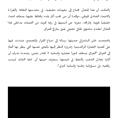
وأضافت أن هذا المجال يحتاج إلى مقومات حقيقية، في مقدمتها الثقافة والقراءة
والانتماء الصادق للوطن، مؤكدة أن من يحب آثار بلده ويحافظ عليها، يمتلك انتماءً
حقيقياً لهويته وتاريخه، معربة عن أمنيتها في رؤية المزيد من الفتيات يدخلن هذا
المجال لتقديم محتوى ثقافي حقيقي يليق بتاريخ العراق.
واختتمت جمان السامرائي حديثها برسالة إلى صناع القرار والمجتمع، شددت فيها
على أهمية الحضارة الرافدينية وضرورة النظر إليها بالعين نفسها التي ينظر بها العالم
إلى العراق "العراق يمتلك كنوزاً حضارية وإنسانية لا تُقدّر بثمن، وعندما ندرك أن
آثارنا تعادل الذهب والنفط في قيمتها، سنعرف حينها أن حماية التراث ليست
رفاهية، بل مسؤولية وطنية وإنسانية كبرى".