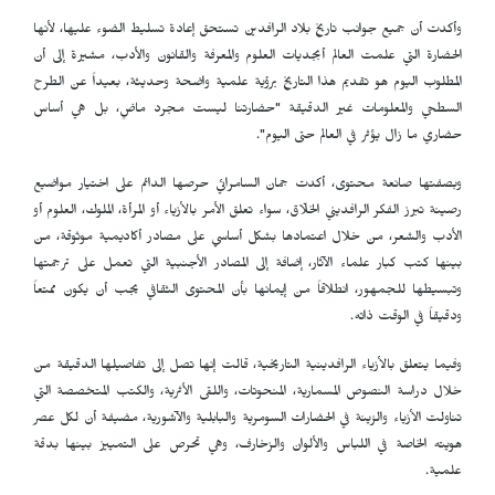
وأكدت أن جميع جوانب تاريخ بلاد الرافدين تستحق إعادة تسليط الضوء عليها، لأنها
الحضارة التي علمت العالم أبجديات العلوم والمعرفة والقانون والأدب، مشيرة إلى أن
المطلوب اليوم هو تقديم هذا التاريخ برؤية علمية واضحة وحديثة، بعيداً عن الطرح
السطحي والمعلومات غير الدقيقة "حضارتنا ليست مجرد ماضٍ، بل هي أساس
حضاري ما زال يؤثر في العالم حتى اليوم".
وبصفتها صانعة محتوى، أكدت جمان السامرائي حرصها الدائم على اختيار مواضيع
رصينة تبرز الفكر الرافديني الخلّاق، سواء تعلق الأمر بالأزياء أو المرأة، الملوك، العلوم أو
الأدب والشعر، من خلال اعتمادها بشكل أساسي على مصادر أكاديمية موثوقة، من
بينها كتب كبار علماء الآثار، إضافة إلى المصادر الأجنبية التي تعمل على ترجمتها
وتبسيطها للجمهور، انطلاقاً من إيمانها بأن المحتوى الثقافي يجب أن يكون ممتعاً
ودقيقاً في الوقت ذاته.
وفيما يتعلق بالأزياء الرافدينية التاريخية، قالت إنها تصل إلى تفاصيلها الدقيقة من
خلال دراسة النصوص المسمارية، المنحوتات، واللقى الأثرية، والكتب المتخصصة التي
تناولت الأزياء والزينة في الحضارات السومرية والبابلية والآشورية، مضيفة أن لكل عصر
هويته الخاصة في اللباس والألوان والزخارف، وهي تحرص على التمييز بينها بدقة
علمية.