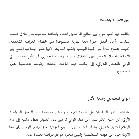
بين الأصالة والحداثة
وقالت إنها تحب المزج بين الطابع الرافديني القديم والذائقة المعاصرة، من خلال تصميم
عباءات وأزياء تحمل رموزاً ولغة بصرية مستوحاة من الحضارة العراقية القديمة،
بحيث تصبح جزءاً من الحياة اليومية والهوية الحديثة، لأنها تؤمن بإمكانية الجمع بين
الأصالة والجمال المعاصر دون الإخلال بأي منهما، مشيرة إلى أن الأمر يعتمد على
الوعي بالمصدر التاريخي، إلى جانب فهم الذائقة الحديثة وطريقة تقديمها بصرياً
للجمهور.
الوعي المجتمعي وحماية الآثار
وشددت جمان السامرائي على أهمية تعزيز التوعية المجتمعية منذ المراحل الدراسية
الأولى، لأن حماية الآثار تبدأ من بناء الوعي لا من بناء الأسوار فقط، داعية إلى دعم
الإعلام الثقافي الحقيقي وإشراك الشباب في المشاريع التراثية، حتى يشعر المواطن بأن هذا
الإرث جزء من هويته الشخصية وليس مجرد مواقع تاريخية بعيدة عنه.