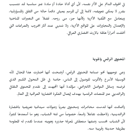
في الخوف الدائم على الأثر نفسه، لأن أي أداة حادة أو مادة غير مناسبة قد تتسبب
بضرر لا يمكن تعويضه، لافتةً إلى أن المرمم يعيش دائماً حالة من القلق والمسؤولية،
ويتعامل مع اللُقية الأثرية وكأنها جزء من روحه. فضلاً عن التغيرات المناخية
والإهمال والتجاوزات على المواقع الأثرية، ولا تنتهي عند آثار الحروب والصراعات التي
ألحقت أضراراً هائلة بالإرث الحضاري العراقي.
المحتوى الرقمي والهوية
وعن توجهها نحو صناعة المحتوى الرقمي، أوضحت أنها اختارت هذا المجال لأنه
الوسيلة الأسرع والأقرب للوصول إلى الناس، خاصة في ظل التحول الكبير الذي
فرضته وسائل التواصل الافتراضي، مؤكدة أنها اتجهت إلى تقديم المحتوى الثقافي
والرافديني عبر المنصات الرقمية بهدف إيصال الفكرة الحضارية العراقية إلى العالم.
وأضافت أنها قدمت محاضرات ومحتوى بصرياً وجولات ميدانية تعريفية بالحضارة
الرافدينية، ولاحظت تفاعلاً واسعاً، خصوصاً من فئة الشباب، وهو ما أسعدها كثيراً،
لأن الشباب بحسب وصفها متعطش لمعرفة جذوره وهويته عندما تُقدم له المعلومة
بطريقة حديثة وقريبة منه.