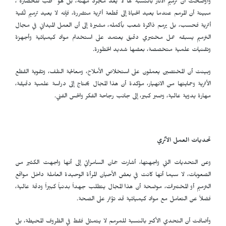
وأوضحت أن ترميم الآثار بالنسبة لها لا يعد مجرد مهنة، بل هو "طب للحضارة"،
مبينة أن المرمم عندما يعيد الحياة إلى قطعة أثرية متضررة، فإنه لا يعيد ترميم لُقية
أثرية فحسب، بل يرمم ذاكرة شعب بأكمله، مشيرة إلى أن العمل الميداني في مجال
الترميم يسبقه عمل مختبري دقيق يعتمد على استخدام مواد كيميائية وأجهزة
وتقنيات علمية متخصصة، بعضها شديد الخطورة.
وبينت أن المختصين يعملون على استخلاص الأملاح، ومعالجة التلف، وتقوية القطع
الأثرية وحمايتها من الانهيار، مؤكدة أن هذا المجال يحتاج إلى دراسة علمية دقيقة،
مهارة يدوية عالية، وصبر كبير، إلى جانب رجاحة الفكر والحس الفني.
تحديات العمل الأثري
وعن التحديات التي واجهتها، أشارت جمان السامرائي إلى أنها واجهت الكثير من
الصعوبات، لا سيما أنها كانت في بعض الأحيان المرأة الوحيدة العاملة داخل مواقع
الترميم أو المختبرات، موضحة أن هذا المجال يتطلب جهداً بدنياً كبيراً ودقة عالية،
فضلاً عن التعامل مع مواد كيميائية قد تؤثر على الصحة.
وأضافت أن التحدي الأكبر بالنسبة للمرمم لا يتمثل فقط في الظروف المحيطة، بل