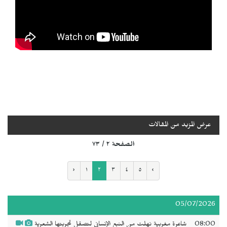
عرض المزيد من المقالات
الصفحة ٢ / ٧٣
‹
١
٢
٣
٤
٥
›
05/07/2026
08:00
شاعرة مغربية نهلت من النبع الإنساني لتصقل تجربتها الشعرية