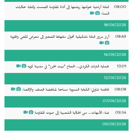
08:00
فنانة أردنية حولتها ريشتها إلى أداة لمقاومة الصمت وكتابة حكايات
النساء
18/06/2026
08:49
آريز سروَر فنانة تشكيلية تحوّل مقهاها الصغير إلى معرض للفن والهوية
14/06/2026
13:01
لحماية التراث الكردي... افتتاح "بيت الخرز" في مدينة كويه
12/06/2026
08:08
فاطمة شاوتي: الكتابة النسوية مساحة لمناهضة العنف والإقصاء
07/06/2026
09:54
غناء الأمهات… من الحكاية الشعبية إلى صوت المقاومة
06/06/2026