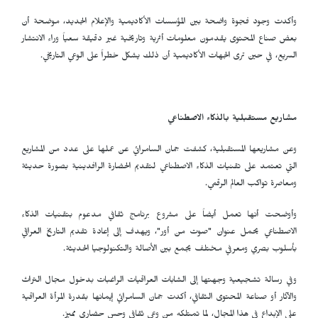
وأكدت وجود فجوة واضحة بين المؤسسات الأكاديمية والإعلام الجديد، موضحة أن
بعض صناع المحتوى يقدمون معلومات أثرية وتاريخية غير دقيقة سعياً وراء الانتشار
السريع، في حين ترى الجهات الأكاديمية أن ذلك يشكل خطراً على الوعي التاريخي.
مشاريع مستقبلية بالذكاء الاصطناعي
وعن مشاريعها المستقبلية، كشفت جمان السامرائي عن عملها على عدد من المشاريع
التي تعتمد على تقنيات الذكاء الاصطناعي لتقديم الحضارة الرافدينية بصورة حديثة
ومعاصرة تواكب العالم الرقمي.
وأوضحت أنها تعمل أيضاً على مشروع برنامج ثقافي مدعوم بتقنيات الذكاء
الاصطناعي يحمل عنوان "صوت من أور"، ويهدف إلى إعادة تقديم التاريخ العراقي
بأسلوب بصري ومعرفي مختلف يجمع بين الأصالة والتكنولوجيا الحديثة.
وفي رسالة تشجيعية وجهتها إلى الشابات العراقيات الراغبات بدخول مجال التراث
والآثار أو صناعة المحتوى الثقافي، أكدت جمان السامرائي إيمانها بقدرة المرأة العراقية
على الإبداع في هذا المجال، لما تمتلكه من وعي ثقافي وحس حضاري مميز.