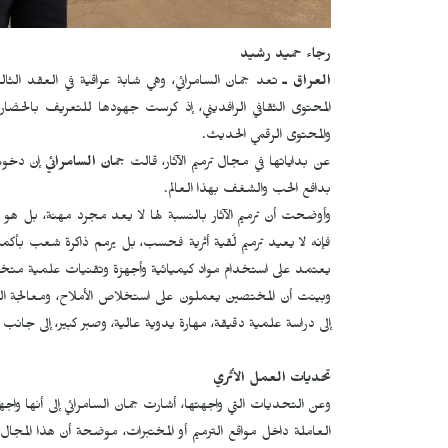
رجاء حميد رشيد
العراق ـ
تعد جمان السامرائي، وهي شابة عراقية في العقد الثالث
المحتوى الثقافي الرافديني، إذ كرست جهودها للتعريف بالحضارة الرا
والمحتوى الرقمي الحديث.
عن بداياتها في مجال ترميم الآثار، قالت
جمان السامرائي
إن دخولها
بدافع الحب والشغف بهذا العالم.
وأوضحت أن ترميم الآثار بالنسبة لها لا يعد مجرد مهنة، بل هو "
فإنه لا يعيد ترميم لُقية أثرية فحسب، بل يرمم ذاكرة شعب بأكم
يعتمد على استخدام مواد كيميائية وأجهزة وتقنيات علمية مت
وبينت أن المختصين يعملون على استخلاص الأملاح، ومعالجة التلف،
إلى دراسة علمية دقيقة، مهارة يدوية عالية، وصبر كبير، إلى جانب 
تحديات العمل الأثري
وعن التحديات التي واجهتها، أشارت جمان السامرائي إلى أنها واج
العاملة داخل مواقع الترميم أو المختبرات، موضحة أن هذا المجال 