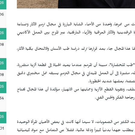
26
06
 من عمرها، واحدة من الأسماء الشابة البارزة في مجال ترميم الآثار وصناعة
فدينية والآثار العراقية والأزياء التاريخية، عبر المزج بين العمل الأكاديمي
26
08
 هذا المجال جاء بعد قرارها ترك دراسة طب الأسنان والالتحاق بكلية الآثار،
26
طب للحضارة"، مبينة أن المرمم عندما يعيد الحياة إلى قطعة أثرية متضررة،
له، مشيرة إلى أن العمل الميداني في مجال الترميم يسبقه عمل مختبري دقيق
08
خصصة، بعضها شديد الخطورة.
26
 وتقوية القطع الأثرية وحمايتها من الانهيار، مؤكدة أن هذا المجال يحتاج
رجاحة الفكر والحس الفني.
34
26
هت الكثير من الصعوبات، لا سيما أنها كانت في بعض الأحيان المرأة الوحيدة
01
يتطلب جهداً بدنياً كبيراً ودقة عالية، فضلاً عن التعامل مع مواد كيميائية