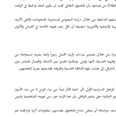
طلاقاً من إيمانها بأن المحتوى الثقافي يجب أن يكون ممتعاً ودقيقاً في الوقت
اصيلها الدقيقة من خلال دراسة النصوص المسمارية، المنحوتات، واللقى الأثرية،
ية والبابلية والآشورية، مضيفة أن لكل عصر هويته الخاصة في اللباس والألوان
معاصرة، من خلال تصميم عباءات وأزياء تحمل رموزاً ولغة بصرية مستوحاة من
لهوية الحديثة، لأنها تؤمن بإمكانية الجمع بين الأصالة والجمال المعاصر دون
التاريخي، إلى جانب فهم الذائقة الحديثة وطريقة تقديمها بصرياً للجمهور.
حل الدراسية الأولى، لأن حماية الآثار تبدأ من بناء الوعي لا من بناء الأسوار
مشاريع التراثية، حتى يشعر المواطن بأن هذا الإرث جزء من هويته الشخصية وليس
لجديد، موضحة أن بعض صناع المحتوى يقدمون معلومات أثرية وتاريخية غير