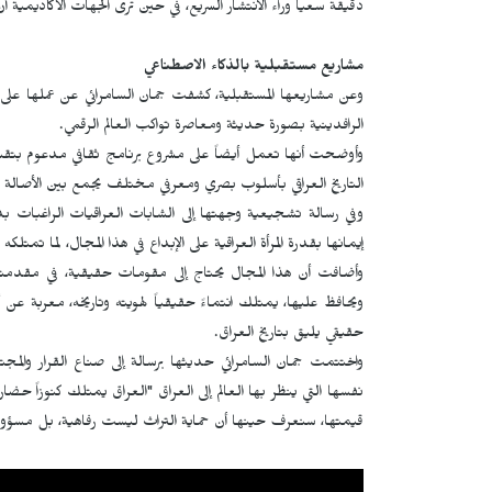
دقيقة سعياً وراء الانتشار السريع، في حين ترى الجهات الأكاديمية أ
مشاريع مستقبلية بالذكاء الاصطناعي
وعن مشاريعها المستقبلية، كشفت جمان السامرائي عن عملها على ع
الرافدينية بصورة حديثة ومعاصرة تواكب العالم الرقمي.
وأوضحت أنها تعمل أيضاً على مشروع برنامج ثقافي مدعوم بتقني
التاريخ العراقي بأسلوب بصري ومعرفي مختلف يجمع بين الأصالة وا
وفي رسالة تشجيعية وجهتها إلى الشابات العراقيات الراغبات بدخ
إيمانها بقدرة المرأة العراقية على الإبداع في هذا المجال، لما تم
وأضافت أن هذا المجال يحتاج إلى مقومات حقيقية، في مقدمتها 
ويحافظ عليها، يمتلك انتماءً حقيقياً لهويته وتاريخه، معربة عن
حقيقي يليق بتاريخ العراق.
واختتمت جمان السامرائي حديثها برسالة إلى صناع القرار والمجت
نفسها التي ينظر بها العالم إلى العراق "العراق يمتلك كنوزاً حضا
قيمتها، سنعرف حينها أن حماية التراث ليست رفاهية، بل مسؤولي