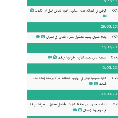
30/03/20
07:
الوطن في قصائد هناء ميكو… تجربة تُعاش قبل أن تُكتب
29/03/20
07:
إبداع نسوي يعيد تشكيل مسرح الدمى في العراق
22/03/20
07:
صانعة دمى تعيد للأزياء الجزائرية بريقها
10/03/20
07:
كاتبة مغربية توثق في روايتها هشاشة المرأة ورحلة إعادة بناء
الذات
07/03/20
07:
نساء سجنان بين حفظ التراث وتجاهل الحقوق... حرفة عريقة
في مواجهة الإهمال