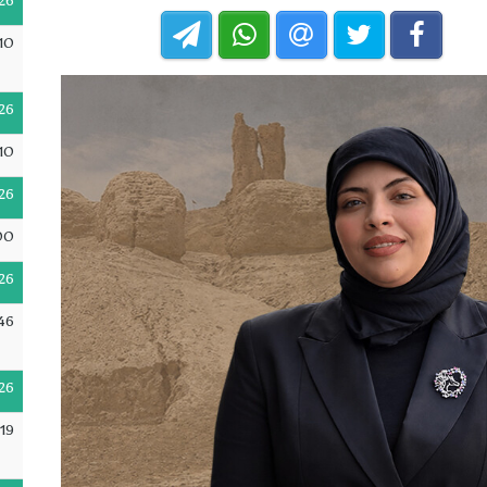
26
10
26
10
26
00
26
46
26
19