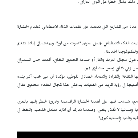
ن ذلك يشكل خطراً على الوعي التاريخي.
دد من المشاريع التي تعتمد على تقنيات الذكاء الاصطناعي لتقديم الحضارة
ات الذكاء الاصطناعي يحمل عنوان "صوت من أور"، ويهدف إلى إعادة تقديم
لتكنولوجيا الحديثة.
ول مجال التراث والآثار أو صناعة المحتوى الثقافي، أكدت جمان السامرائي
تلكه من وعي ثقافي وحس حضاري مميز.
الثقافة والقراءة والانتماء الصادق للوطن، مؤكدة أن من يحب آثار بلده
 أمنيتها في رؤية المزيد من الفتيات يدخلن هذا المجال لتقديم محتوى ثقافي
مع، شددت فيها على أهمية الحضارة الرافدينية وضرورة النظر إليها بالعين
رية وإنسانية لا تُقدّر بثمن، وعندما ندرك أن آثارنا تعادل الذهب والنفط في
ة وطنية وإنسانية كبرى".