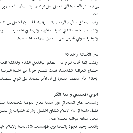
إلى المصادر الأجنبية التي تعمل على ترجمتها وتبسيطها للجمهور، ان
ذاته.
وفيما يتعلق بالأزياء الرافدينية التاريخية، قالت إنها تصل إلى تف
والكتب المتخصصة التي تناولت الأزياء والزينة في الحضارات السومر
والزخارف، وهي تحرص على التمييز بينها بدقة علمية.
بين الأصالة والحداثة
وقالت إنها تحب المزج بين الطابع الرافديني القديم والذائقة ال
الحضارة العراقية القديمة، بحيث تصبح جزءاً من الحياة اليومية وا
الإخلال بأي منهما، مشيرة إلى أن الأمر يعتمد على الوعي بالمصدر 
الوعي المجتمعي وحماية الآثار
وشددت جمان السامرائي على أهمية تعزيز التوعية المجتمعية منذ المرا
فقط، داعية إلى دعم الإعلام الثقافي الحقيقي وإشراك الشباب في ال
مجرد مواقع تاريخية بعيدة عنه.
وأكدت وجود فجوة واضحة بين المؤسسات الأكاديمية والإعلام ا