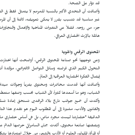
قد تؤثر على الصحة.
وأضافت أن التحدي الأكبر بالنسبة للمرمم لا يتمثل فقط في الظرو
غير مناسبة قد تتسبب بضرر لا يمكن تعويضه، لافتةً إلى أن المرمم
جزء من روحه. فضلاً عن التغيرات المناخية والإهمال والتجاوزات عل
هائلة بالإرث الحضاري العراقي.
المحتوى الرقمي والهوية
وعن توجهها نحو صناعة المحتوى الرقمي، أوضحت أنها اختارت ه
التحول الكبير الذي فرضته وسائل التواصل الافتراضي، مؤكدة أنه
إيصال الفكرة الحضارية العراقية إلى العالم.
وأضافت أنها قدمت محاضرات ومحتوى بصرياً وجولات ميدانية ت
الشباب، وهو ما أسعدها كثيراً، لأن الشباب بحسب وصفها متعطش 
وأكدت أن جميع جوانب تاريخ بلاد الرافدين تستحق إعادة تسليط 
والقانون والأدب، مشيرة إلى أن المطلوب اليوم هو تقديم هذا ال
الدقيقة "حضارتنا ليست مجرد ماضٍ، بل هي أساس حضاري ما زال 
وبصفتها صانعة محتوى، أكدت جمان السامرائي حرصها الدائم على اخت
أو المرأة، الملوك، العلوم أو الأدب والشعر، من خلال اعتمادها بش