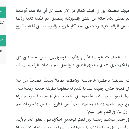
ف المحيطة، بل في الخوف الدائم على الأثر نفسه، لأن أي أداة حادة أو مادة
26
 يعيش دائماً حالة من القلق والمسؤولية، ويتعامل مع اللُقية الأثرية وكأنها
27
ى المواقع الأثرية، ولا تنتهي عند آثار الحروب والصراعات التي ألحقت أضراراً
26
00
ذا المجال لأنه الوسيلة الأسرع والأقرب للوصول إلى الناس، خاصة في ظل
ا اتجهت إلى تقديم المحتوى الثقافي والرافديني عبر المنصات الرقمية بهدف
عريفية بالحضارة الرافدينية، ولاحظت تفاعلاً واسعاً، خصوصاً من فئة
لمعرفة جذوره وهويته عندما تُقدم له المعلومة بطريقة حديثة وقريبة منه.
الضوء عليها، لأنها الحضارة التي علمت العالم أبجديات العلوم والمعرفة
تاريخ برؤية علمية واضحة وحديثة، بعيداً عن الطرح السطحي والمعلومات غير
يؤثر في العالم حتى اليوم".
يار مواضيع رصينة تبرز الفكر الرافديني الخلّاق، سواء تعلق الأمر بالأزياء
كل أساسي على مصادر أكاديمية موثوقة، من بينها كتب كبار علماء الآثار، إضافة