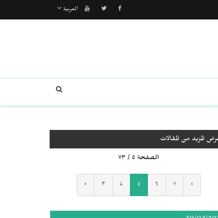
العربية
رض المزيد من المقالات
الصفحة ٥ / ٧٣
‹
٣
٤
٥
٦
٧
›