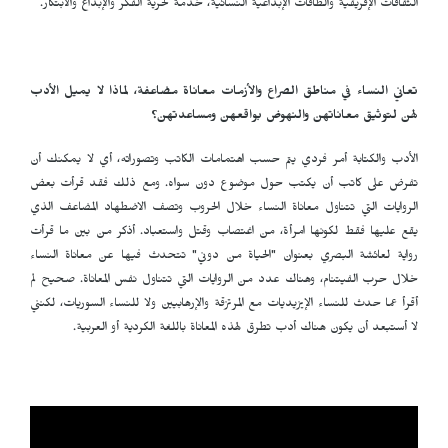
الثقافات الإفريقية والطاقات الإبداعية النسائية، خدمة لحرية الفكر والإبداع والابتكار.
تعاني النساء في مناطق الصراع والأزمات معاناة مضاعفة، لماذا لا يميل الأدب
لهن لتوثيق معاناتهن والنهوض بواقعهن ومساعدتهن؟
الأدب والكتابة أمر فردي يتم حسب اهتمامات الكاتب وتصوراته، أي لا يمكنك أن
تفرض على كاتب أن يكتب حول موضوع دون سواه. ومع ذلك فقد قرأت بعض
الروايات التي تتناول معاناة النساء خلال الحروب وتصف الاضطهاد المضاعف الذي
يقع عليها فقط لكونها امرأة، من اغتصاب وقتل واستعباد. أذكر من بين ما قرأت
رواية لعائشة البصري بعنوان "الحياة من دوني" تتحدث فيها عن معاناة النساء
خلال حرب الفيتنام، وهناك عدد من الروايات التي تتناول نفس المعاناة. صحيح لم
أقرأ عما حدث للنساء الإيزيديات مع المرتزقة والإرهابيين ولا للنساء السوريات، لكنني
لا أستبعد أن يكون هناك أدب تطرق لهذه المعاناة باللغة الكردية أو العربية.