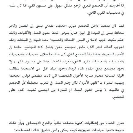
إذا أخبرتك أن المجتمع المغربي تراجع بشكل مهول على مستوى القيم، عما كان عليه
في ثمانينيات القرن الماضي.
فقد كان يعتمد داخل المجتمع تياران أحدهما تقدمي يسعى إلى التغيير والآخر
محافظ يسعى إلى العودة إلى الوراء ضارباً بعرض الحائط حقوق النساء والأقليات، وذلك
بحكم مكوث الحزب الإسلامي المسمى "العدالة والتنمية" مدة طويلة في السلطة، وعمله
الدؤوب آنذاك لنشر أفكاره داخل المجتمع المدني وداخل كافة المجتمع، خاصة في
الأحياء الشعبية، وهكذا بدأ المجتمع الذي كان متفتحاً خلال ستينيات وسبعينيات
وثمانينيات وتسعينيات القرن الماضي، يعرف انكماشاً وردة على مستوى القيم. ولولا
وجود مجتمع مدني مقاوم لهذه الردة، ووجود ملك عمل على الاستجابة لمطالب
الحركة النسائية بتغيير مدونة الأحوال الشخصية التي كانت تتضمن قوانين مجحفة
ومهينة للمرأة بـ "قانون الأسرة"، لكان وضع النساء في المغرب مختلفاً؛ لأن المجتمع
في غالبيته لا يؤمن بحقوق النساء أو المساواة بين الجنسين كقيمة تخدم تطور
المجتمع.
تعاني النساء من إشكاليات كثيرة متعلقة غالباً بالنوع الاجتماعي ويأتي ذلك
نتيجة تنفيذ سياسات تمييزية، كيف يمكن رفض تطبيق تلك المخططات؟