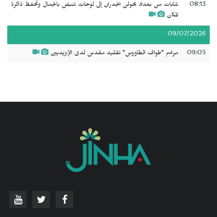
08:13
شابات من بغداد يحولن الجدران إلى لوحات تنبض بالجمال وتحفظ ذاكرة
المكان
09/07/2026
09:05
مراسم "طواف الطاووس" تقليد مقدس لدى الإيزيديين