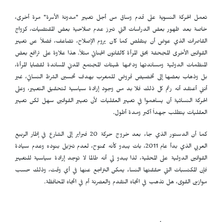
تعمل الحركة النسوية على قدم وساق من أجل تغيير "مدونة الأسرة" مرة أخرى،
خاصة بعد ظهور بعض الدراسات التي تبرز عدم صلاحية بعض المقتضيات، كزواج
القاصرات الذي عوض أن يتقلص كما كان يروم الإصلاح، تضاعف، فضلاً عن تغيير
القوانين الأخرى المجحفة بحق المرأة كالقانون الجنائي مثلاً. هذا علاوة على ترافع بعض
المنظمات الدولية ومساندتها ودعمها لهيئات المجتمع المدني المساندة لقضايا المرأة،
بل وذهاب بعضها إلى تخصيص قروض للمغرب بهدف تحسين الشرط النسائي، غير
أنني أعتقد أنه رغم كل ذلك فلا بد من وجود إرادة سياسية لتحقيق التغيير، وعلى
الحركة النسائية أن يساهموا في تغيير العقليات لأن تغيير القوانين سهل لكن تغيير
العقليات يتطلب جهداً أكبر ومدة أطول.
كما أن الدستور الذي جاء بعد خروج حركة 20 فبراير إلى الشارع في إطار الربيع
العربي الذي بدأ عام 2011، بات يبدو كأنه ممنوح، لعدم تنزيل بنوده وعدم سيادة
القوانين الدولية على المحلية، لذا يبدو لي أنه طالما لا توجد إرادة سياسية للتغيير
فإن المكتسبات التي حققتها النساء يمكن التراجع عنها في أي وقت، وذلك حسب
موازين القوى، هل تذهب في اتجاه التقدم والعصرنة أم في اتجاه المحافظة.