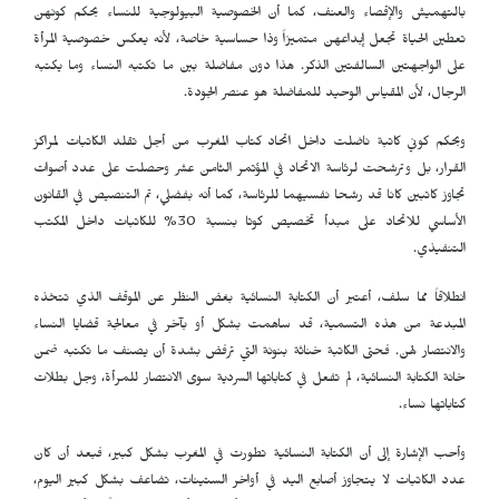
بالتهميش والإقصاء والعنف، كما أن الخصوصية البيولوجية للنساء بحكم كونهن
تعطين الحياة تجعل إبداعهن متميزاً وذا حساسية خاصة، لأنه يعكس خصوصية المرأة
على الواجهتين السالفتين الذكر. هذا دون مفاضلة بين ما تكتبه النساء وما يكتبه
الرجال، لأن المقياس الوحيد للمفاضلة هو عنصر الجودة.
وبحكم كوني كاتبة ناضلت داخل اتحاد كتاب المغرب من أجل تقلد الكاتبات لمراكز
القرار، بل وترشحت لرئاسة الاتحاد في المؤتمر الثامن عشر وحصلت على عدد أصوات
تجاوز كاتبين كانا قد رشحا نفسيهما للرئاسة، كما أنه بفضلي، تم التنصيص في القانون
الأساسي للاتحاد على مبدأ تخصيص كوتا بنسبة 30% للكاتبات داخل المكتب
التنفيذي.
انطلاقاً مما سلف، أعتبر أن الكتابة النسائية بغض النظر عن الموقف الذي تتخذه
المبدعة من هذه التسمية، قد ساهمت بشكل أو بآخر في معالجة قضايا النساء
والانتصار لهن. فحتى الكاتبة خناثة بنونة التي ترفض بشدة أن يصنف ما تكتبه ضمن
خانة الكتابة النسائية، لم تفعل في كتاباتها السردية سوى الانتصار للمرأة، وجل بطلات
كتاباتها نساء.
وأحب الإشارة إلى أن الكتابة النسائية تطورت في المغرب بشكل كبير، فبعد أن كان
عدد الكاتبات لا يتجاوز أصابع اليد في أواخر الستينات، تضاعف بشكل كبير اليوم،