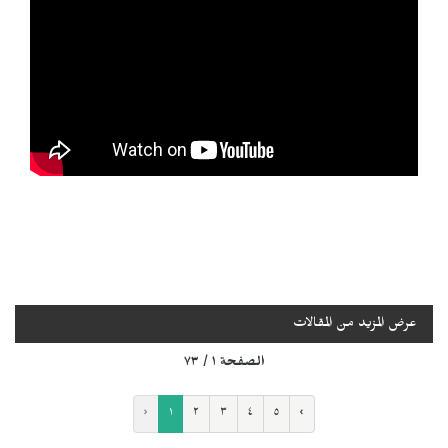
عرض المزيد من المقالات
الصفحة ١ / ٧٣
‹
١
٢
٣
٤
٥
›