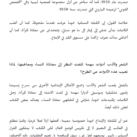
صدرت عام 1956، كما أنه متأخر عن أول مجموعة قصصية ليبية وهي "القصص
القومي" لزعيمة الباروني التي صدرت سنة 1958.
خلاصة القول، إن الكتابة النسائية عموماً عرفت تقدماً ملحوظاً، كما أن أغلب
الكاتبات بدأن تملن إلى إيثار كل ما هو نسائي، وتتحدثن عن معاناة المرأة، كما أن
أعمالهن بدأت تعرف تراكماً على مستوى الكم في الإنتاج.
الشعر والأدب أدوات مهمة للفت النظر إلى معاناة النساء ومعالجتها، لماذا
تغيب هذه الأدوات عن الطرح؟
بالفعل يلعب الشعر والأدب وجميع الأشكال الإبداعية الأخرى من مسرح وسينما
وفنون تشكيلية وموسيقى أدواراً مهمة في لفت الانتباه إلى معاناة المرأة، وجل
الكاتبات والمبدعات عموماً، تناولن في كتاباتهن معاناة النساء، وهناك بعض الكتاب
فعلن ذلك أيضاً.
غير أن للكتابة والإبداع عموماً خصوصية معينة، تجعلها أولاً فعلا فردياً، وثانيا تتطلع
في الغالب إلى التغيير لا إلى تكريس الوضع القائم، لكن الكُتاب لا يملكون القرار
السياسي، وليس بوسعهم فعل شيء سوى المساهمة في تغيير العقليات. وقد أفاجئك،