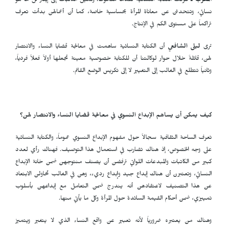
المغرب ـ
عرفت الكتابة النسائية تقدماً ملحوظاً، وتميل الكاتبات إلى إيثار كل ما هو
نسائي، وتتحدثن عن معاناة المرأة بحساسية خاصة، كما أن أعمالهن بدأت تعرف
تراكماً على مستوى الكم في الإنتاج.
ترى
ليلى الشافعي
أن الكتابة النسائية ساهمت في معالجة قضايا النساء والانتصار
لهن، قائلةً خلال حوار لوكالتنا أن للكتابة خصوصية معينة تجعلها أولاً فعلاً فردياً،
وثانياً تتطلع في الغالب إلى التغيير لا إلى تكريس الوضع القائم.
كيف يمكن أن يساهم الإبداع النسوي في معالجة قضايا النساء والانتصار لهن؟
تعرف الساحة الثقافية سجالاً حول مفهوم الإبداع النسوي عموماً، والكتابة النسائية
على وجه الخصوص، إذ هناك تضارب في استعمال هذا التوصيف. فهناك رأي لعدد
كبير من الكاتبات والمبدعات اللواتي ترفضن أن يصنف منتوجهن ضمن خانة الإبداع
النسائي، وتعتبرن أن هناك إبداع جيد وإبداع رديء، وهن في الغالب تحاولن الابتعاد
عن هذا التصنيف لاعتقادهن أنه يندرج ضمن التعامل مع إبداعهن بأسلوب
تمييزي، ضمن أحكام القيمة السائدة حول المرأة وكل ما يأتي منها.
وهناك من يعتبره ضرورياً لأنه تعبير عن واقع النساء الذي لا يتغير ويتميز