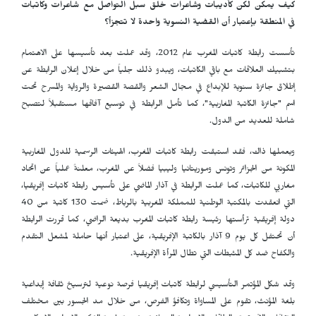
كيف يمكن لكن كأديبات وشاعرات خلق سبل التواصل مع شاعرات وكاتبات
في المنطقة بإعتبار أن القضية النسوية واحدة لا تتجزأ؟
تأسست رابطة كاتبات المغرب عام 2012، وقد عملت بعد تأسيسها على الاهتمام
بتشبيك العلاقات مع باقي الكاتبات، ويبدو ذلك جلياً من خلال إعلان الرابطة عن
إطلاق جائزة سنوية للإبداع في مجال الشعر والقصة القصيرة والرواية والمسرح تحت
اسم "جائزة الكاتبة المغاربية"، كما تأمل الرابطة في توسيع آفاقها مستقبلاً لتصبح
شاملة للعديد من الدول.
وبعملها ذاك، فقد استبقت رابطة كاتبات المغرب، الهيئات الرسمية للدول المغاربية
المكونة من الجزائر وتونس وموريتانيا وليبيا فضلاً عن المغرب، معلنةً عملياً عن اتحاد
مغاربي للكاتبات، كما عملت الرابطة في آذار الماضي على تأسيس رابطة كاتبات إفريقيا،
التي انعقدت بالمكتبة الوطنية للمملكة المغربية بالرباط، ضمت 130 كاتبة من 40
دولة إفريقية ترأستها رئيسة رابطة كاتبات المغرب بديعة الراضي، كما قررت الرابطة
أن تحتفل كل يوم 9 آذار بالكاتبة الإفريقية، على اعتبار أنها حاملة لمشعل التقدم
والكفاح ضد كل المثبطات التي تطال المرأة الإفريقية.
وقد شكل المؤتمر التأسيسي لرابطة كاتبات إفريقيا فرصة نوعية لترسيخ ثقافة إبداعية
بلغة المؤنث، تقوم على المساواة وتكافؤ الفرص، من خلال مد الجسور بين مختلف