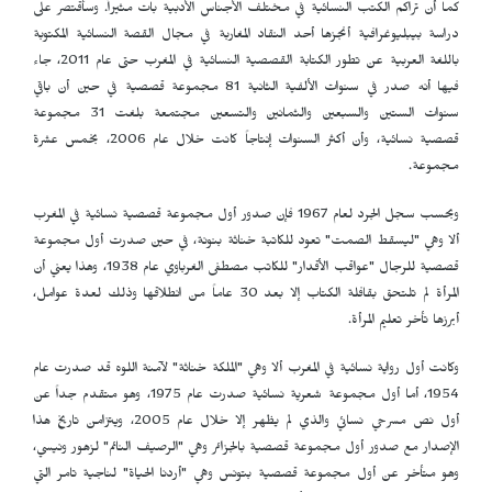
كما أن تراكم الكتب النسائية في مختلف الأجناس الأدبية بات مثيراً. وسأقتصر على
دراسة بيبليوغرافية أنجزها أحد النقاد المغاربة في مجال القصة النسائية المكتوبة
باللغة العربية عن تطور الكتابة القصصية النسائية في المغرب حتى عام 2011، جاء
فيها أنه صدر في سنوات الألفية الثانية 81 مجموعة قصصية في حين أن باقي
سنوات الستين والسبعين والثمانين والتسعين مجتمعة بلغت 31 مجموعة
قصصية نسائية، وأن أكثر السنوات إنتاجاً كانت خلال عام 2006، بخمس عشرة
مجموعة.
وبحسب سجل الجرد لعام 1967 فإن صدور أول مجموعة قصصية نسائية في المغرب
ألا وهي "ليسقط الصمت" تعود للكاتبة خناثة بنونة، في حين صدرت أول مجموعة
قصصية للرجال "عواقب الأقدار" للكاتب مصطفى الغرباوي عام 1938، وهذا يعني أن
المرأة لم تلتحق بقافلة الكتاب إلا بعد 30 عاماً من انطلاقها وذلك لعدة عوامل،
أبرزها تأخر تعليم المرأة.
وكانت أول رواية نسائية في المغرب ألا وهي "الملكة خناثة" لآمنة اللوه قد صدرت عام
1954، أما أول مجموعة شعرية نسائية صدرت عام 1975، وهو متقدم جداً عن
أول نص مسرحي نسائي والذي لم يظهر إلا خلال عام 2005، ويتزامن تاريخ هذا
الإصدار مع صدور أول مجموعة قصصية بالجزائر وهي "الرصيف النائم" لزهور ونيسي،
وهو متأخر عن أول مجموعة قصصية بتونس وهي "أردنا الحياة" لناجية تامر التي