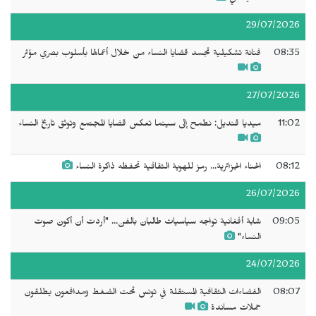
29/07/2026
08:35
فنانة تشكيلية تجسد قضايا النساء من خلال أعمالها بأسلوب بصري مؤثر
27/07/2026
11:02
ميديا قنديل: نطمح إلى سينما تعكس قضايا المجتمع وتوثق تاريخ النساء
08:12
الحناء الجزائرية... رمز للهوية الثقافية تحفظه ذاكرة النساء
26/07/2026
09:05
شابة أفغانية تواجه سياسيات طالبان بالفن... "أردت أن أكون صوت
النساء"
24/07/2026
08:07
الفضاءات الثقافية المستقلة في تونس تحت الضغط ومدافعون يطلقون
حملات مساندة