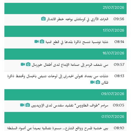
21/07/2026
09:56
التراث الأثري في كرماشان يواجه خطر الاندثار
17/07/2026
08:14
شابة تونسية تنسج ذاكرة بلدها في قطع فنية
16/07/2026
09:57
من شغف الرسم إلى صناعة الإبداع لدى أطفال خورمال
08:13
شابات من بغداد يحولن الجدران إلى لوحات تنبض بالجمال وتحفظ ذاكرة
المكان
09/07/2026
09:05
مراسم "طواف الطاووس" تقليد مقدس لدى الإيزيديين
07/07/2026
08:10
بين خشبة المسرح وواقع الشارع... مسيرة نضالية بعيداً عن أضواء السلطة