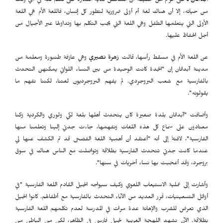
آبدانان ـ
على الرغم من حقيقة أن الشخص لديه القدرة على تعلم لغة في أي وقت
من حياته، إلا أن هناك لغة أم أولى ضرورية لتطور كل إنسان، فاللغة الأم هي اللغة
الأولى التي يتعلمها الطفل وهي اللغة التي يجب التكلم بها وتداولها عبر الأجيال من
أجل الحفاظ عليها.
عن اللغة الأم في مسقط رأسها، قالت
زهرة نصيري
وهي عازفة طنبورة ومعلمة من
مدينة آبدانان إن "الجدة كانت الوحيدة من بين النساء اللواتي يمكنهن التحدث
بالفارسية مع شعب البروجردي. لم يفهم البروجرديون لغتنا، لكننا نفهم ما
يقولونه".
وأضافت "آبدانان بلدة صغيرة كان يتحدث أهلها بلغة لكي ولوري والكردية وكنا
معتادون على سماع كل هذه اللغات ونفهمها، جاءت جدتي إلينا وتعلمنا منها
الفارسية"، لافتةً إلى أنه "أعتقد أن أهمية اللغة الفصحى قد تم الكشف عنها لي
عندما كانت جدتي تتحدث الفارسية بطلاقة وتواصلت مع الناس هناك في سوق
بروجرد، وقد أعجبت بها نساء أخريات في سنها".
وأشارت إلى عملية الاستيعاب اللغوي وكيف سيواجه الجيل القادم اللغة الفارسية "في
أوائل التسعينيات، قرر العديد من الآباء التحدث بالفارسية مع أطفالهم. كانوا الجيل
الذي تعرض للضرب والإهانة عدة مرات في المدرسة لعدم تكلمهم اللغة الفارسية
بطلاقة. الآن نشهد اللهجة الغريبة لجيل فارسي في الظاهر، لكن من الباطن من