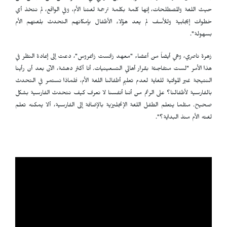
حيث اللغة والمصطلحات، إنها كلمة بكلمة ترجمة لغتنا الأم، وفي الواقع، لم نتخذ أي
خطوات إيجابية وللأسف لم يعد هؤلاء الأطفال بإمكانهم التحدث بلغتهم الأم
بسهولة".
زهرة ناصري، وهي أيضاً من أعضاء "معهد زانست زاغروس"، دعت إلى إعادة النظر في
هذا الأمر "لست متفاجئة بقرار أهالي التسعينيات. أنا أكثر دهشة، الآن بعد أن رأينا
النتيجة غير المواتية للغاية لعدم تعليم أطفالنا اللغة الأم، فلماذا نستمر في التحدث
بالفارسية لأطفالنا؟ على الرغم من أننا أنفسنا لا نعرف كيف نتحدث الفارسية بشكل
صحيح. مثلما يتعلم الطفل اللغة الإنجليزية بالإضافة إلى الفارسية، ألا يمكنه تعلم
لغته الأم منذ البداية؟".