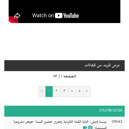
عرض المزيد من المقالات
الصفحة ١ / ٧٣
‹
١
٢
٣
٤
٥
›
05/08/2026
09:42
بيسنا إديش: حماية اللغة الكردية وتعزيز حضور النساء جوهر مشروعنا
السينمائي