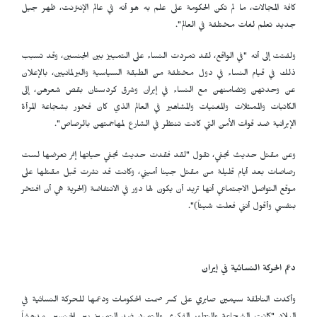
كافة المجالات، ما لم تكن الحكومة على علم به هو أنه في عالم الإنترنت، ظهر جيل
جديد تعلم لغات مختلفة في العالم".
ولفتت إلى أنه "في الواقع، لقد تمردت النساء على التمييز بين الجنسين، وقد تسبب
ذلك في قيام النساء في دول مختلفة من الطبقة السياسية والبرلمانيين، بالإعلان
عن وحدتهن وتضامنهن مع النساء في إيران وشرق كردستان بقص شعرهن، إلى
الكاتبات والممثلات والمغنيات والمشاهير في العالم الذي كان فخور بشجاعة المرأة
الإيرانية ضد قوات الأمن التي كانت تنتظر في الشارع لمهاجمتهن بالرصاص".
وعن مقتل حديث نجفي، تقول "لقد فقدت حديث نجفي حياتها إثر تعرضها لست
رصاصات بعد أيام قليلة من مقتل جينا أميني، وكانت قد نشرت قبل مقتلها على
موقع التواصل الاجتماعي أنها تريد أن يكون لها دور في الانتفاضة (الحرية هي أن افتخر
بنفسي وأقول أنني فعلت شيئاً)".
دعم الحركة النسائية في إيران
وأكدت الناطقة سيمين صابري على كسر صمت الحكومات ودعمها للحركة النسائية في