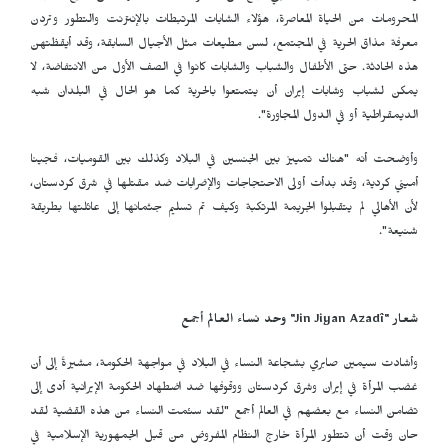
المحرومات من الحياة المعاصرة، هؤلاء الشابات المرتبطات بالإنترنت والتطور وتردن
معرفة مذاق الحرية في المجتمع، لسن مطيعات مثل الأجيال السابقة، وقد أيقظتهن
هذه الحادثة. حتى الأطفال والشباب والشابات كانوا في الصف الأول من الانتفاضة، لا
يمكن لشباب وشابات إيران أن يتمتعوا بالحرية كما هو الحال في البلدان شبه
الديمقراطية أو في الدول المجاورة".
وأوضحت أنه "هناك تمييز بين الجنسين في البلاد وكذلك بين القوميات، فجينا
أميني كردية، وقد بدأت أولى الاحتجاجات والإضرابات ضد مقتلها في شرق كردستان،
لأن الأهالي لم يتقبلوا الجريمة المرتكبة وكيف تم تسليم جثمانها إلى عائلتها بطريقة
شنيعة".
شعار "
Jin Jiyan Azadî
" وحد نساء العالم أجمع
وأشادت سيمين صابري بشجاعة النساء في البلاد في مواجهة الحكومة، مشيرةً إلى أن
غضب المرأة في إيران وشرق كردستان ووقوفها ضد اضطهاد الحكومة الإيرانية أدى إلى
تضامن النساء مع بعضهم في العالم أجمع "لقد سئمت النساء من هذه القضية لقد
حان وقت أن تتطور المرأة خارج النظام المفروض من قبل الجمهورية الإسلامية في