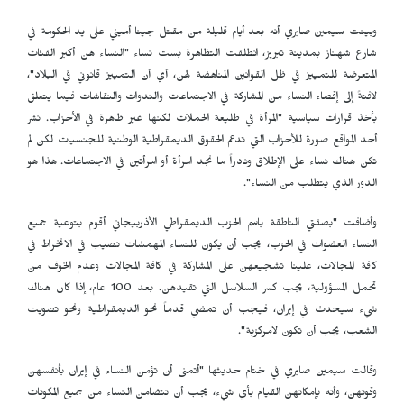
وبينت سيمين صابري أنه بعد أيام قليلة من مقتل جينا أميني على يد الحكومة في
شارع شهناز بمدينة تبريز، انطلقت التظاهرة بست نساء "النساء هن أكبر الفئات
المتعرضة للتمييز في ظل القوانين المناهضة لهن، أي أن التمييز قانوني في البلاد"،
لافتةً إلى إقصاء النساء من المشاركة في الاجتماعات والندوات والنقاشات فيما يتعلق
بأخذ قرارات سياسية "المرأة في طليعة الحملات لكنها غير ظاهرة في الأحزاب. نشر
أحد المواقع صورة للأحزاب التي تدعم الحقوق الديمقراطية الوطنية للجنسيات لكن لم
تكن هناك نساء على الإطلاق ونادراً ما نجد امرأة أو امرأتين في الاجتماعات. هذا هو
الدور الذي يتطلب من النساء".
وأضافت "بصفتي الناطقة باسم الحزب الديمقراطي الأذربيجاني أقوم بتوعية جميع
النساء العضوات في الحزب، يجب أن يكون للنساء المهمشات نصيب في الانخراط في
كافة المجالات، علينا تشجيعهن على المشاركة في كافة المجالات وعدم الخوف من
تحمل المسؤولية، يجب كسر السلاسل التي تقيدهن. بعد 100 عام، إذا كان هناك
شيء سيحدث في إيران، فيجب أن تمضي قدماً نحو الديمقراطية ونحو تصويت
الشعب، يجب أن تكون لامركزية".
وقالت سيمين صابري في ختام حديثها "أتمنى أن تؤمن النساء في إيران بأنفسهن
وقوتهن، وأنه بإمكانهن القيام بأي شيء، يجب أن تتضامن النساء من جميع المكونات