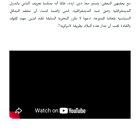
مع بعضهن البعض، ونسير معاً دون تردد، طالما أنه يمكننا تعريف الناس بالدول
الديمقراطية وحتى شبه الديمقراطية، فمن واجبنا كنساء أن نتعلم البدائل
السياسية بلغاتنا المتنوعة، دعونا لا نكرر التجربة السابقة فقد انتهى عهد الملوك
والقادة يجب أن تدار هذه البلاد بطريقة لامركزية".