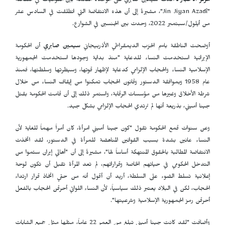
مركز الأخبار ـ
أكدت سيمين صابري على الوحدة القائمة بين القوميات في انتفاضة
"
"Jin Jiyan Azadî
، مشيرةً إلى أن هذه الانتفاضة التي انطلقت في السادس عشر
من أيلول/سبتمبر 2022، وحدت بين الجنسين في الشوارع.
أوضحت الناطقة باسم الحزب الديمقراطي الأذربيجاني
سيمين صابري
أن الحكومة
الإيرانية استخدمت النساء للدعاية "منذ بداية وجودها استخدمت الجمهورية
الإسلامية النساء والحجاب الإلزامي كدعاية لإظهار قوتها، وسيطرتها وسلطتها، فمنذ
عام 1958 وبموافقة الدستور وقانون الحجاب تمكنوا من إيقاف النساء من خلال
شرطة الأخلاق وغيرها من مؤسسات الرقابة، واستمر ذلك إلى أن قامت الحكومة بقتل
جينا أميني، بذريعة أنها لم ترتدي الحجاب الإلزامي بشكل جيد.
وعن سنوات قمع الحكومة تقول "كون جينا أميني امرأة، كان أمراً مهماً للغاية لأن
النساء عانين بشدة بسبب القوانين المناهضة للمرأة في الدستور، لقد اتخذت
الانتفاضة المطالبة بالحقوق المنتهكة أساساً لها"، مشيرةً إلى أن "أهالي إيران سئموا من
التدخل الحكومي في حياتهم الخاصة وقراراتهم، لم تعد المرأة تقبل أن تكون لوحة
إعلانية تسلط الضوء على السلطة، أريد أن أقول أنه من حقي اتخاذ قرار ارتداء
الحجاب، لكن في البلاد يعتبر ذلك سياسياً، لأن النساء اللواتي أحرقن الحجاب بالفعل
أحرقن رمز الجمهورية الإسلامية وشرعيتها".
وأضافت "لقد كانت جينا أميني تبلغ من العمر 22 عاماً، مثلها مثل جميع الشابات