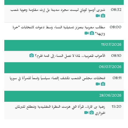
08:32
شيرين أوسو: كوباني ليست مجرد مدينة بل إرث مقاومة وهوية شعب
08:00
مطالب مغربية بتعزيز تمثيلية النساء وسط دعوات لانتخابات "حرة
ونزيهة"
11/07/2026
08:10
الأحزاب المغربية... لماذا لا تصل النساء إلى قمة الهرم؟
06/07/2026
08:11
انتخابات مجلس الشعب تكشف إقصاءً سياسياً واسعاً للمرأة في سوريا
28/06/2026
15:20
زهية بن قارة... المرأة التي هزمت النظرة التقليدية وتتطلع للبرلمان
الجزائري