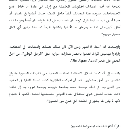
البلاد "كانت الشجاعة والتطور الفكري والتمرد ضد التمييز بين الجنسين مدهشاً
لدرجة أنه تجاوز اعتبارات الحكومات المختلفة مع إيران التي عادة ما تحاول قمع
الاحتجاجات. وشوهد هذا التحالف أيضاً داخل البلاد، حيث أعلنوا في زاهدان أن
جينا أميني ليست ابنة شرق كردستان فحسب، بل ابنة بلوشستان أيضاً وهو ما قاله
أهالي أذربيجان كذلك وسرعان ما اتحدوا وتكاتفوا جميعاً كسلسلة بدون أي اتفاق
مسبق بينهم".
وأوضحت أنه "منذ 8 أشهر وحتى الآن كان هناك تقلبات وانعطافات في الانتفاضة،
وأرادوا تهميش المرأة، فقاموا بإحضار شعارات موازية مثل "الرجل الوطني"، من أجل
التعتيم على شعار
Jin Jiyan Azadî
".
ولفتت إلى أنه "منذ انطلاق الانتفاضة اعتقلت العديد من القيادات النسوية واللواتي
تناضلن من أجل حقوقهن، كما أن الحركات الطلابية كانت نشطة للغاية في العديد
من المدن بما في ذلك جامعة سنه، وجامعة شريف، وجامعة تبريز، وما إلى ذلك؛
كانت هناك فصائل تنوي استغلال هذه الفرص لمصلحتها الخاصة، لكنها لم تنجح
لأنها لم يكن لها جذور في الطبقة التي تعاني من التمييز".
المرأة أكثر الفئات المتعرضة للتمييز