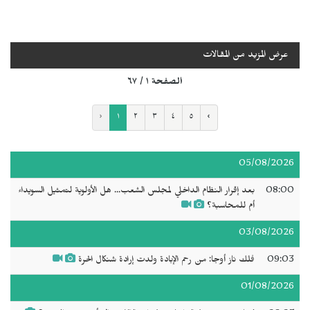
عرض المزيد من المقالات
الصفحة ١ / ٦٧
‹
١
٢
٣
٤
٥
›
05/08/2026
08:00
بعد إقرار النظام الداخلي لمجلس الشعب... هل الأولوية لتمثيل السويداء
أم للمحاسبة؟
03/08/2026
09:03
فلك ناز أوجا: من رحم الإبادة ولدت إرادة شنكال الحرة
01/08/2026