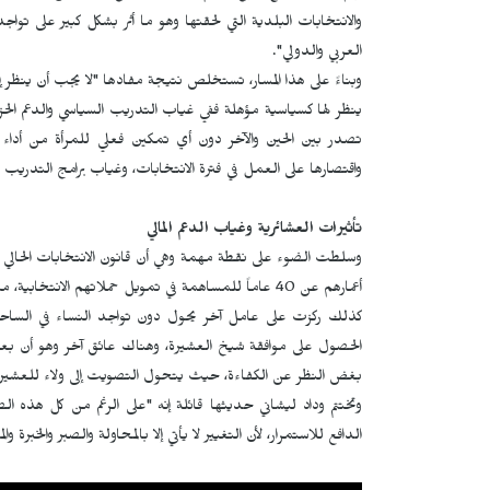
والانتخابات البلدية التي لحقتها وهو ما أثر بشكل كبير على تواج
العربي والدولي".
وبناءً على هذا المسار، تستخلص نتيجة مفادها "لا يجب أن ينظر إل
ينظر لها كسياسية مؤهلة ففي غياب التدريب السياسي والدعم الح
تصدر بين الحين والآخر دون أي تمكين فعلي للمرأة من أداء دو
واقتصارها على العمل في فترة الانتخابات، وغياب برامج التدريب 
تأثيرات العشائرية وغياب الدعم المالي
وسلطت الضوء على نقطة مهمة وهي أن قانون الانتخابات الحالي ي
أعمارهم عن 40 عاماً للمساهمة في تمويل حملاتهم الانتخابية، متسائلة "لماذا تم استثناء المرأة من هذه الإعانات؟".
كذلك ركزت على عامل آخر يحول دون تواجد النساء في الساحة ال
الحصول على موافقة شيخ العشيرة، وهناك عائق آخر وهو أن بعض ا
بغض النظر عن الكفاءة، حيث يتحول التصويت إلى ولاء للعشيرة بدل
وتختتم وداد ليشاني حديثها قائلة إنه "على الرغم من كل هذه ال
الدافع للاستمرار، لأن التغيير لا يأتي إلا بالمحاولة والصبر والخبرة وال