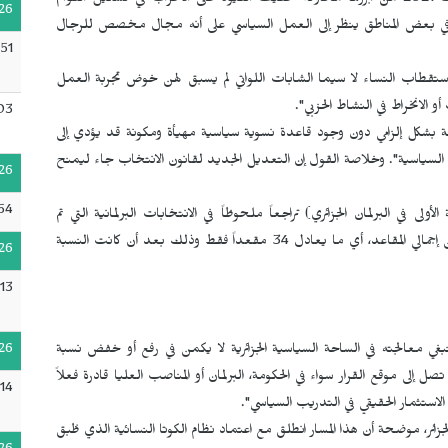
ظهرت خلال تطبيق القانون العضوي المتعلق بنظام الانتخابات 2021 من أبرزها محاولة تخفيف القيود على الأحزاب في تشكيل القوائم
26
 في بعض المناطق ينظر إلى العمل السياسي على أنه مجال مخصص للرجال
51
ي استقطاب النساء لا سيما الشابات اللواتي لم يسبق لهن خوض تجربة العمل
الانخراط في النشاط الحزبي".
03
فة بشكل إلزامي دون وجود قاعدة نسوية سياسية مهيأة ومكونة قد يؤدي إلى
ة السياسية". وخلاصة القول إن التعديل الجديد لقانون الانتخاب جاء ليمنح
26
54
ى في البرلمان الجزائري) تراجعاً ملحوظاً في الانتخابات البرلمانية التي تم
تنظيمها في 12 حزيران/يونيو 2021، إذ بلغت 8 بالمائة فقط من إجمالي المقاعد، أي ما يعادل 34 مقعداً فقط وذلك بعد أن كانت النسبة
26
13
26
 ينبغي معالجته في الساحة السياسية الجزائرية لا يكمن في رفع أو خفض نسبة
ل إلى موقع القرار سواء في الحكومة، البرلمان أو المناصب العليا قادرة فعلاً
14
استثمار الحقيقي في التدريب السياسي".
زائر، موضحة أن هذا المسار انطلق مع اعتماد نظام الكوتا النسائية الذي طُبق