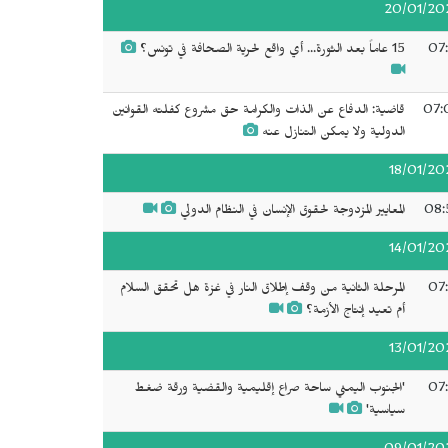
20/01/20
07:
15 عاماً بعد الثورة... أي واقع لحرية الصحافة في تونس؟
07:
قاضية: الدفاع عن الذات والكرامة حق مشروع كفلته القوانين
الدولية ولا يمكن التنازل عنه
18/01/20
08:
المعايير المزدوجة لحقوق الإنسان في النظام الدولي
14/01/20
07:
المرحلة الثانية من وقف إطلاق النار في غزة هل تحقق السلام
أم تعيد إنتاج الأزمة؟
13/01/20
07:
'الجنوب اليمني ساحة صراع إقليمية والقضية ورقة ضغط
سياسية'