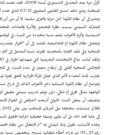
المنتخبة، وتبع ذلك صدور القانون العضوي 12-03 الذي حدد آليات توسيع حضور النساء في هذه المجالس.
وتشير إلى أن نظام الكوتا حمل مزايا وأخرى سلبية، إلا أن من أبرز إ
المعترك السياسي بسبب نظرة المجتمع والأسرة والعادات المتجذرة
السياسية، وألزم الأحزاب بضم نسبة محددة من النساء في قوائمها
وبفضل نظام الكوتا أو المحاصصة، لفتت إلى أن "الجزائر تصدرت ال
المنتخبة وفي تلك الفترة بالتحديد قفزت نسبة التمثيل إلى أكثر من 31 بالمائة عام 2012 محتلة بذلك المرتبة 25 عال
يقارب ثلث أعضاءه الأمر الذي جعل المرأة الجزائرية تحقق قفزة ن
وتوضح أن نظام الكوتا النسائية دفع الأحزاب آنذاك إلى إدراج نس
الواجهة بشكل ظرفي أو شكلي، دون توفير تدريب سياسي حقيقي أو م
وتضيف أن بعض النساء اللواتي أُدرجت أسماؤهن في القوائم الانتخ
إلى غاية بحد ذاته، بل أن يكون وسيلة حقيقية لترقية الحقوق السي