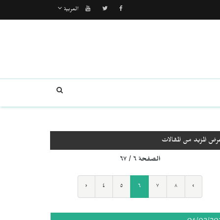
العربية
رض المزيد من المقالات
الصفحة ٦ / ٦٧
‹
٤
٥
٦
٧
٨
›