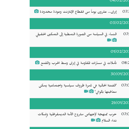
04/02/20
07:
إيران... عشرون يوماً من انقطاع الإنترنت وعودة محدودة
03/02/20
07:
النساء في السياسة من الصورة النمطية إلى التمكين الحقيقي
01/02/20
08:
تأملات في مسارات المقاومة في إيران وسط الحرب والقمع
30/01/20
07:
'الفتنة الحالية هي ثمرة ظروف سياسية واجتماعية يمكن
معالجتها بالوعي'
29/01/20
07:
حرب ممنهجة لإجهاض مشروع الأمة الديمقراطية وإسكات
نداء السلام