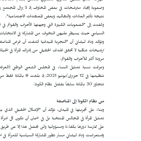
وصعوبة إيجاد مترشحات في بعض المخاوف إذ لا يزال المجتمع
نتيجة تأثير العادات والتقاليد وبعض المعتقدات الاجتماعية".
ولفتت إلى "الصعوبات الكبيرة التي وجهتها الأحزاب والقوائم ف
السياسي حيث يسيطر عليهن التخوف من المشاركة في الانتخابات أو 
وتؤكد وداد ليشاني أن "التجربة الميدانية كشفت أن فرض المناص
ترشيحات شكلية لا تحقق الهدف الحقيقي من إشراك المرأة في الحيا
مرونة أكبر للأحزاب والقوائم.
وعرفت نسبة تمثيل النساء في المجلس الشعبي الوطني (الغرفة الأول
تتجاوز 30 بالمائة سابقاً بفضل نظام الكوتا.
من نظام الكوتا إلى المناصفة
وبناءً على تجربتها في الميدان، تؤكد أن "الإشكال الحقيقي الذي
تمثيل المرأة في المجالس المنتخبة بل في ضمان أن تكون كل امرأة تص
على ممارسة دورها بكفاءة ومسؤولية ولن يحصل هذا إلا عن طريق ال
واستعرضت وداد ليشاني مسار تطور المشاركة السياسية للمرأة في الج