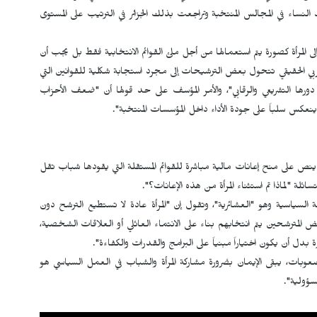
د النساء في المجالس المنتخبة وتراجعت بذلك الجزائر في الترتيب على المستوى
ى المرأة كصورة يتم استعمالها من أجل ملئ القوائم الانتخابية فقط بل يجب أن
زبي الحقيقي تتحول بعض الترشيحات إلى مجرد استجابة شكلية للقوانين التي
رها التشريعي والرقابي"، والأمر المؤسف على حد قولها أن "ضعف الأحزاب
ينعكس سلباً على جودة الأداء داخل المؤسسات المنتخبة".
نص على منح إعانات مالية مباشرة للقوائم المستقلة التي يقودها شباب تقل
سياسية وهو "العشائرية"، وتقول إن "المرأة عادة لا تستطيع الترشح دون
لمترشحين يتم انتخابهم بناء على الانتماء العائلي أو العلاقات الشخصية،
 أن يكون اختياراً مبنياً على البرامج والقدرات والكفاءة".
صعوبات، يبقى الإيمان بضرورة مشاركة المرأة والشباب في العمل السياسي هو
مسؤولية".