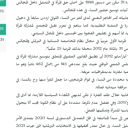
26
لأول مرة بعد التعديل الدستوري لسنة 2008. فقد نصت المادة 31 مكرر من دستور 1996 على ضمان حق المرأة في التمثيل داخل المجالس
05
يجابياته كسر الحاجز النفسي لدى كثير من النساء اللواتي ترددن سابقاً في دخول
 في التنشئة التقليدية، كما ساهم في تعزيز تقبل المجتمع لمشاركة المرأة
26
، مما أسهم في تقليص الفجوة بين الجنسين داخل المجال السياسي.
31
مرتبة الأولى عربياً في مجال نظام المحاصصة النسائية في البرلمان والمجالس
مياً".
ولقد أبانت نتائج الانتخابات التشريعية التي شهدتها الجزائر في 10 أيار/مايو 2012 أن تطبيق القانون العضوي المتعلق بتوسيع مشاركة المرأة في
المجالس المنتخبة أفضى إلى ارتفاع معتبر في عدد النساء في المجلس الشعبي الوطني حيث بلغ عددهن 145 من إجمالي 462 نائباً وهو ما
وعية مقارنة بديمقراطيات عريقة.
بة محددة من النساء في قوائم المرشحين، ما جعل كثيراً منها يزج بالنساء في
رافقة ميدانية فعالة.
ابية خلال تلك الفترة لم تكن لديهن الكفاءة السياسية اللازمة، مما أدى إلى
إطلاق تسميات مختلفة على البرلمان المنتخب بين عامي 2012 و2017، وهي تفضل عدم ذكرها، مشددة على أن نظام الكوتا يجب ألا يتحول
اسية للمرأة وتمكينها الفعلي.
ولهذه الأسباب، تقول وداد ليشاني إنه "تم الانتقال من نظام الحصص إلى مبدأ المناصفة في ظل التعديل الدستوري لسنة 2020 بصدور الأمر
رقم 21 ـ 01 مع إدراج أحكام انتقالية تسمح بتخفيض نسبة تمثيل النساء في حال تعذر تحقيقها في الانتخابات البرلمانية التي جرت 2021