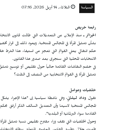
السياسة
الثلاثاء, 14 أبريل 2026, 07:16
رابعة خريص
الجزائر ـ
منذ الإعلان عن التعديلات التي طالت قانون الانتخاب
بشأن تمثيل المرأة في المجالس المنتخبة. ويعود ذلك إلى قرار ت
الانتخابات المحلية التي ستجرى بعد صدور هذا القانون.
في خضم النقاشات القائمة حالياً حول تقليص أو توسيع تمثيل 
تمثيل المرأة في القوائم الانتخابية من النصف إلى الثلث؟
خلفيات وعوامل
تقول
وداد ليشاني
، وهي ناشطة سياسية إن "هذا الإجراء يشكل 
المجالس المنتخبة لاسيما وأن التعديل السالف الذكر أرفق بحكم 
القادمة سواء البرلمانية أو البلدية".
وحول الخلفيات التي تقف وراء مقترح تقليص نسبة تمثيل المرأة في ال