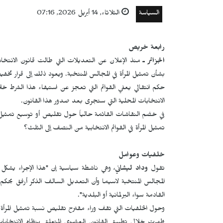
السياسة
الثلاثاء, 14 أبريل 2026, 07:16
رابعة خريص
الجزائر ـ
منذ الإعلان عن التعديلات التي طالت قانون الانتخاب
بشأن تمثيل المرأة في المجالس المنتخبة. ويعود ذلك إلى قرار ت
الانتخابات المحلية التي ستجرى بعد صدور هذا القانون.
في خضم النقاشات القائمة حالياً حول تقليص أو توسيع تمثيل 
تمثيل المرأة في القوائم الانتخابية من النصف إلى الثلث؟
خلفيات وعوامل
تقول
وداد ليشاني
، وهي ناشطة سياسية إن "هذا الإجراء يشكل 
المجالس المنتخبة لاسيما وأن التعديل السالف الذكر أرفق بحكم 
القادمة سواء البرلمانية أو البلدية".
وحول الخلفيات التي تقف وراء مقترح تقليص نسبة تمثيل المرأة في ال