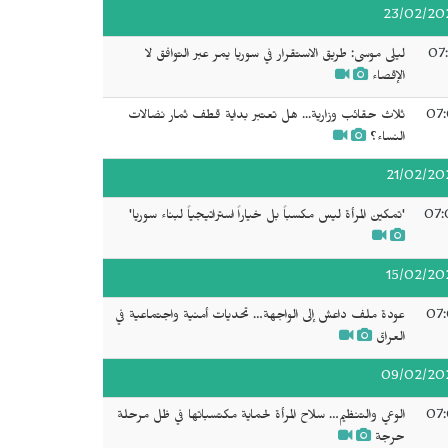
23/02/20
07:
ليلى موسى: طريق الاستقرار في سوريا يمر عبر التوافق لا
الإقصاء
07:
ثلاث حقائب وزارية... هل تعتبر بداية قطف ثمار نضالات
النساء؟
21/02/20
07:
'تمكين المرأة ليس مكسباً بل خياراً استراتيجياً لبناء سوريا'
15/02/20
07:
عودة ملف داعش إلى الواجهة… تحديات أمنية واجتماعية في
العراق
09/02/20
07:
الوعي والتنظيم… سلاح المرأة لحماية مكتسباتها في ظل مرحلة
حرجة