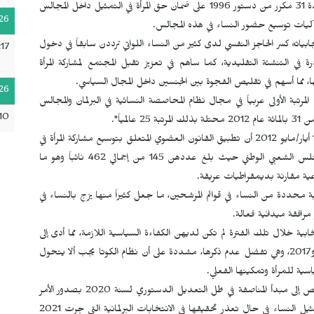
لأول مرة بعد التعديل الدستوري لسنة 2008. فقد نصت المادة 31 مكرر من دستور 1996 على ضمان حق المرأة في التمثيل داخل المجالس
26
يجابياته كسر الحاجز النفسي لدى كثير من النساء اللواتي ترددن سابقاً في دخول
17
 في التنشئة التقليدية، كما ساهم في تعزيز تقبل المجتمع لمشاركة المرأة
، مما أسهم في تقليص الفجوة بين الجنسين داخل المجال السياسي.
26
مرتبة الأولى عربياً في مجال نظام المحاصصة النسائية في البرلمان والمجالس
10
مياً".
ولقد أبانت نتائج الانتخابات التشريعية التي شهدتها الجزائر في 10 أيار/مايو 2012 أن تطبيق القانون العضوي المتعلق بتوسيع مشاركة المرأة في
المجالس المنتخبة أفضى إلى ارتفاع معتبر في عدد النساء في المجلس الشعبي الوطني حيث بلغ عددهن 145 من إجمالي 462 نائباً وهو ما
وعية مقارنة بديمقراطيات عريقة.
بة محددة من النساء في قوائم المرشحين، ما جعل كثيراً منها يزج بالنساء في
رافقة ميدانية فعالة.
ابية خلال تلك الفترة لم تكن لديهن الكفاءة السياسية اللازمة، مما أدى إلى
إطلاق تسميات مختلفة على البرلمان المنتخب بين عامي 2012 و2017، وهي تفضل عدم ذكرها، مشددة على أن نظام الكوتا يجب ألا يتحول
اسية للمرأة وتمكينها الفعلي.
ولهذه الأسباب، تقول وداد ليشاني إنه "تم الانتقال من نظام الحصص إلى مبدأ المناصفة في ظل التعديل الدستوري لسنة 2020 بصدور الأمر
رقم 21 ـ 01 مع إدراج أحكام انتقالية تسمح بتخفيض نسبة تمثيل النساء في حال تعذر تحقيقها في الانتخابات البرلمانية التي جرت 2021