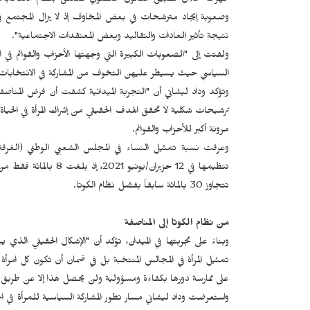
وصعوبة إيجاد مترشحات في بعض المخاوف إذ لا يزال المجتمع
نتيجة تأثير العادات والتقاليد وبعض المعتقدات الاجتماعية".
ولفتت إلى "الصعوبات الكبيرة التي وجهتها الأحزاب والقوائم ف
السياسي حيث يسيطر عليهن التخوف من المشاركة في الانتخابات أو 
وتؤكد وداد ليشاني أن "التجربة الميدانية كشفت أن فرض المناص
ترشيحات شكلية لا تحقق الهدف الحقيقي من إشراك المرأة في الحيا
مرونة أكبر للأحزاب والقوائم.
وعرفت نسبة تمثيل النساء في المجلس الشعبي الوطني (الغرفة الأول
تتجاوز 30 بالمائة سابقاً بفضل نظام الكوتا.
من نظام الكوتا إلى المناصفة
وبناءً على تجربتها في الميدان، تؤكد أن "الإشكال الحقيقي الذي
تمثيل المرأة في المجالس المنتخبة بل في ضمان أن تكون كل امرأة تص
على ممارسة دورها بكفاءة ومسؤولية ولن يحصل هذا إلا عن طريق ال
واستعرضت وداد ليشاني مسار تطور المشاركة السياسية للمرأة في الج