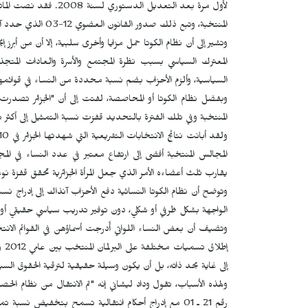
المنتخبة، وتبع ذلك صدور القانون العضوي 12-03 الذي حدد آليات توسيع حضور النساء في هذه المجالس.
وتشير إلى أن نظام الكوتا حمل مزايا وأخرى سلبية، إلا أن من أبرز إ
المعترك السياسي بسبب نظرة المجتمع والأسرة والعادات المتجذرة
السياسية، وألزم الأحزاب بضم نسبة محددة من النساء في قوائمها
وبفضل نظام الكوتا أو المحاصصة، لفتت إلى أن "الجزائر تصدرت ال
المنتخبة وفي تلك الفترة بالتحديد قفزت نسبة التمثيل إلى أكثر من 31 بالمائة عام 2012 محتلة بذلك المرتبة 25 عال
يقارب ثلث أعضاءه الأمر الذي جعل المرأة الجزائرية تحقق قفزة ن
وتوضح أن نظام الكوتا النسائية دفع الأحزاب آنذاك إلى إدراج نس
الواجهة بشكل ظرفي أو شكلي، دون توفير تدريب سياسي حقيقي أو م
وتضيف أن بعض النساء اللواتي أُدرجت أسماؤهن في القوائم الانتخ
إلى غاية بحد ذاته، بل أن يكون وسيلة حقيقية لترقية الحقوق السي