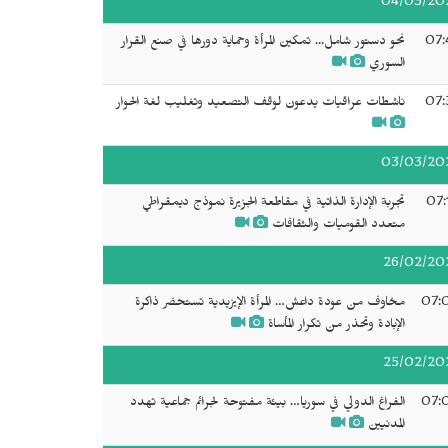
04/03/20
07:
نحو دستور شامل... تمكين المرأة وحماية دورها في صنع القرار
السوري
07:
ناشطات عراقيات يدعون لوقف التصعيد وتغليب لغة الحوار
03/03/20
07:
تجربة الإدارة الذاتية في مقاطعة الجزيرة نموذج ديمقراطي
متعدد القوميات والثقافات
26/02/20
07:
مخاوف من عودة داعش… المرأة الإيزيدية تستحضر ذاكرة
الإبادة وتحذر من تكرار المأساة
25/02/20
07:
الفراغ الدولي في سوريا… بيئة مفتوحة لجرائم جماعية تهدد
المدنيين