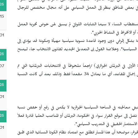
ظهرت خلال تطبيق القانون العضوي المتعلق بنظام الانتخابات 2021 من أبرزها محاولة تخفيف القيود على الأحزاب في تشكيل القوائم
26
 في بعض المناطق ينظر إلى العمل السياسي على أنه مجال مخصص للرجال
15
ي استقطاب النساء لا سيما الشابات اللواتي لم يسبق لهن خوض تجربة العمل
الانخراط في النشاط الحزبي".
01
فة بشكل إلزامي دون وجود قاعدة نسوية سياسية مهيأة ومكونة قد يؤدي إلى
ة السياسية". وخلاصة القول إن التعديل الجديد لقانون الانتخاب جاء ليمنح
26
ى في البرلمان الجزائري) تراجعاً ملحوظاً في الانتخابات البرلمانية التي تم
07
تنظيمها في 12 حزيران/يونيو 2021، إذ بلغت 8 بالمائة فقط من إجمالي المقاعد، أي ما يعادل 34 مقعداً فقط وذلك بعد أن كانت النسبة
26
01
 ينبغي معالجته في الساحة السياسية الجزائرية لا يكمن في رفع أو خفض نسبة
26
ل إلى موقع القرار سواء في الحكومة، البرلمان أو المناصب العليا قادرة فعلاً
استثمار الحقيقي في التدريب السياسي".
01
زائر، موضحة أن هذا المسار انطلق مع اعتماد نظام الكوتا النسائية الذي طُبق