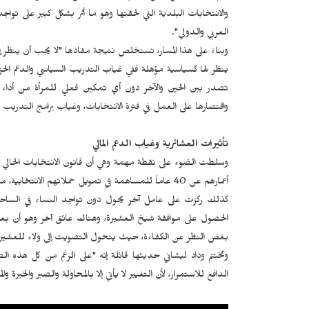
والانتخابات البلدية التي لحقتها وهو ما أثر بشكل كبير على تواج
العربي والدولي".
وبناءً على هذا المسار، تستخلص نتيجة مفادها "لا يجب أن ينظر إل
ينظر لها كسياسية مؤهلة ففي غياب التدريب السياسي والدعم الح
تصدر بين الحين والآخر دون أي تمكين فعلي للمرأة من أداء دو
واقتصارها على العمل في فترة الانتخابات، وغياب برامج التدريب 
تأثيرات العشائرية وغياب الدعم المالي
وسلطت الضوء على نقطة مهمة وهي أن قانون الانتخابات الحالي ي
أعمارهم عن 40 عاماً للمساهمة في تمويل حملاتهم الانتخابية، متسائلة "لماذا تم استثناء المرأة من هذه الإعانات؟".
كذلك ركزت على عامل آخر يحول دون تواجد النساء في الساحة ال
الحصول على موافقة شيخ العشيرة، وهناك عائق آخر وهو أن بعض ا
بغض النظر عن الكفاءة، حيث يتحول التصويت إلى ولاء للعشيرة بدل
وتختتم وداد ليشاني حديثها قائلة إنه "على الرغم من كل هذه ال
الدافع للاستمرار، لأن التغيير لا يأتي إلا بالمحاولة والصبر والخبرة وال