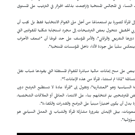
د النساء في المجالس المنتخبة وتراجعت بذلك الجزائر في الترتيب على المستوى
ى المرأة كصورة يتم استعمالها من أجل ملئ القوائم الانتخابية فقط بل يجب أن
زبي الحقيقي تتحول بعض الترشيحات إلى مجرد استجابة شكلية للقوانين التي
رها التشريعي والرقابي"، والأمر المؤسف على حد قولها أن "ضعف الأحزاب
ينعكس سلباً على جودة الأداء داخل المؤسسات المنتخبة".
نص على منح إعانات مالية مباشرة للقوائم المستقلة التي يقودها شباب تقل
سياسية وهو "العشائرية"، وتقول إن "المرأة عادة لا تستطيع الترشح دون
لمترشحين يتم انتخابهم بناء على الانتماء العائلي أو العلاقات الشخصية،
 أن يكون اختياراً مبنياً على البرامج والقدرات والكفاءة".
صعوبات، يبقى الإيمان بضرورة مشاركة المرأة والشباب في العمل السياسي هو
مسؤولية".