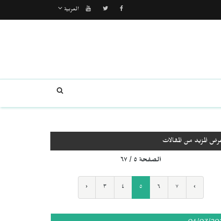
العربية
رض المزيد من المقالات
الصفحة ٥ / ٦٧
‹
٣
٤
٥
٦
٧
›