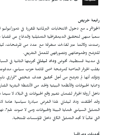
السياسة
الأحد, 3 مايو 2026, 08:00
رابعة خريص
الجزائر ـ
مع دخول الانتخابات البرلمانية المقررة في تموز/يوليو ا
سعياً منهن لتحقيق الديمقراطية التمثيلية والدفاع عن قضايا مح
رصدت وكالتنا عبر لقاءات متفرقة مع عدد من المرشحات، كيف 
للترشح وطموحاتهن وتصوراتهن للعمل التشريعي.
في مدينة قسنطينة، تخوض
وداد ليشاني
تجربتها الثانية في السب
بقلب الجزائر العاصمة كمرشحة ضمن قائمة حزب سياسي، مدفوعة بإي
وتؤكد أنها لم تترشح من أجل تحقيق هدف شخصي "قراري نابع عن 
وحماية الحيوانات والأنظمة البيئية والحد من الأنشطة البشرية الضار
داخل أروقة الجزائر لضمان تغيير واقع الحيوانات في البلاد لا سيما
وقد أطلقت وداد ليشاني لهذا الغرض مبادرة سياسية هامة لاس
التمثيل السياسي لحماية البيئة والحيوانات ومن لا صوت لهم"، تهد
التي غالباً لا تجد التمثيل الكافي داخل المؤسسات المنتخبة.