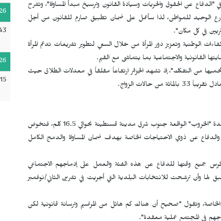
 "الدفاع عن الحقوق والحريات وسيادة القانون وترسيخ مبدأ المساواة"، وتشرح
26
درع الوحيد للمواطن، لذا سأعمل على ضمان تطبيق صارم للقانون من أجل
43
ئريين في كل مكان".
اءات الوطنية وتعزيز دور المرأة من خلال السعي لتطوير تشريعات تدعم المرأة
يتها القانونية والاجتماعية بما يتماشى مع القيم.
26
 وتحميها من التفكك"، إذ تشهد الجزائر ارتفاعاً مقلقاً في معدلات الطلاق حيث
15
، المرشحة لعضوية المجلس الشعبي الوطني في بلدة "الخروب" الواقعة جنوب شرق مدينة قسنطينة بحوالي 16.5 كلم، فتخوض
ير والدفاع عن ذوي الاحتياجات الخاصة بهدف ضمان المساواة والدمج الكامل
رس جميع وقتها للدفاع عن هذه الفئة والعمل على إدماجهم الاجتماعي
سبق لها وأن ترشحت للانتخابات البلدية التي أجريت في تشرين الثاني/نوفمبر
خاصة، وتقول "صحيح أن هناك كم هائل من المراسيم وترسانة قانونية لكن
اجهم في المجتمع عملية معقدة".