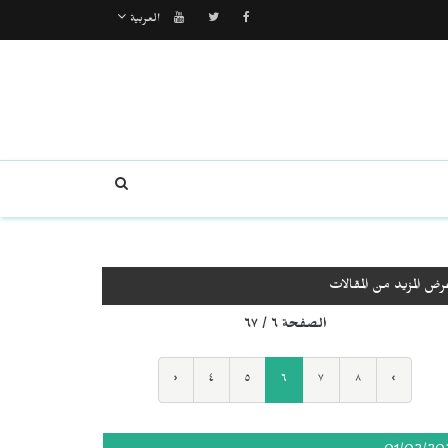
العربية
رض المزيد من المقالات
الصفحة ٦ / ٦٧
‹
٤
٥
٦
٧
٨
›