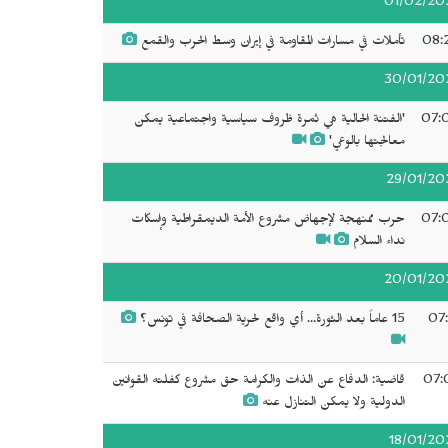
01/02/20
08:
تأملات في مسارات المقاومة في إيران وسط الحرب والقمع
30/01/20
07:
'الفتنة الحالية هي ثمرة ظروف سياسية واجتماعية يمكن
معالجتها بالوعي'
29/01/20
07:
حرب ممنهجة لإجهاض مشروع الأمة الديمقراطية وإسكات
نداء السلام
20/01/20
07:
15 عاماً بعد الثورة... أي واقع لحرية الصحافة في تونس؟
07:
قاضية: الدفاع عن الذات والكرامة حق مشروع كفلته القوانين
الدولية ولا يمكن التنازل عنه
18/01/20