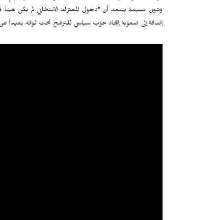
وتبين نسيمة يسعد أن "دخول المعترك الانتخابي لم يكن هيناً فإ
إضافة إلى صعوبة إيجاد حزب سياسي للترشح تحت لوائه بعيداً عن