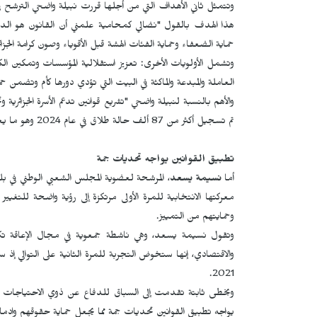
وتتمثل ثاني الأهداف التي من أجلها قررت نبيلة واضحي الترشح في
هذا الهدف بالقول "نضالي كمحامية علمني أن القانون هو ال
حماية الضعفاء وحماية الفئات الهشة قبل الأقوياء وصون كرامة الجزا
وتشمل الأولويات الأخرى: تعزيز استقلالية المؤسسات وتمكين الكف
العاملة والمبدعة والماكثة في البيت التي تؤدي دورها كأم وتضمن حما
والأهم بالنسبة لنبيلة واضحي "تشريع قوانين تدعم الأسرة الجزائرية
تم تسجيل أكثر من 87 ألف حالة طلاق في عام 2024 وهو ما يعادل تقريباً 33 بالمائة من حالات الزواج.
تطبيق القوانين يواجه تحديات جمة
أما
نسيمة يسعد
معركتها الانتخابية للمرة الأولى مرتكزة إلى رؤية واضحة للتغي
وحمايتهم من التمييز.
وتقول نسيمة يسعد، وهي ناشطة جمعوية في مجال الإعاقة تك
والاقتصادي، إنها ستخوض التجربة للمرة الثانية على التوالي إذ 
2021.
وبخطى ثابتة تقدمت إلى السباق للدفاع عن ذوي الاحتياجات ال
يواجه تطبيق القوانين تحديات جمة مما يجعل حماية حقوقهم وإدم