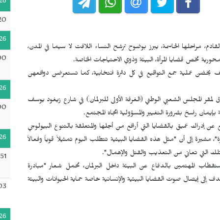
26
20
26
لقادم، مراحلها الحاسمة، يبرز بوضوح ترشح النساء اللافت لا سيما في المدن،
00
ورية تخص قضايا المرأة، البيئة وذوي الاحتياجات الخاصة.
يخضن عملية جمع التواقيع في كل دائرة انتخابية، كما تستعرضن دوافعهن
26
اق لمقر المجلس الشعبي الوطني (الغرفة الأولى للبرلمان) في شارع زيغود يوسف
00
مان راسخ بضرورة التغيير والمسؤولية اتجاه المجتمع.
إدراك عميق بالقضايا التي أرافع من أجلها والمتعلقة بالتنوع البيولوجي
26
ة"، مشيرة إلى أن "مثل هذه القضايا البيئية تتطلب اليوم تمثيلاً قوياً وفعالاً
 تلك التي تعاني من التعذيب والقتل والإهمال".
51
تقطاب المهتمين بالدفاع عن البيئة داخل البرلمان، تحمل شعار "مبادرة
ف إلى إيصال صوت القضايا البيئية والإنسانية خاصة حماية الحيوانات والبيئة
03
26