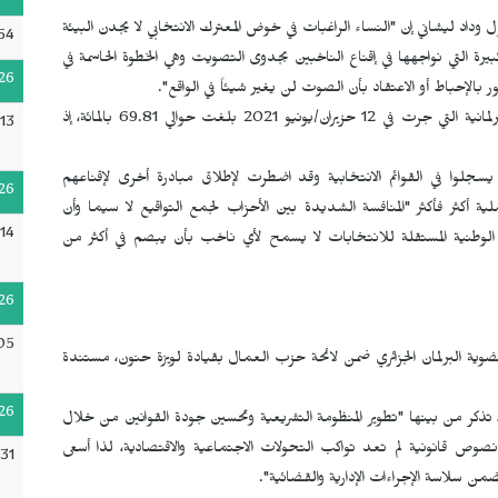
 وداد ليشاني إن "النساء الراغبات في خوض المعترك الانتخابي لا يجدن البيئة
54
يرة التي نواجهها في إقناع الناخبين بجدوى التصويت وهي الخطوة الحاسمة في
26
 بالإحباط أو الاعتقاد بأن الصوت لن يغير شيئاً في الواقع".
والجدير بالإشارة أن نسبة العزوف عن المشاركة في الانتخابات البرلمانية التي جرت في 12 حزيران/يونيو 2021 بلغت حوالي 69.81 بالمائة، إذ
13
يسجلوا في القوائم الانتخابية وقد اضطرت لإطلاق مبادرة أخرى لإقناعهم
26
أكثر فأكثر "المنافسة الشديدة بين الأحزاب لجمع التواقيع لا سيما وأن
14
ة الوطنية المستقلة للانتخابات لا يسمح لأي ناخب بأن يبصم في أكثر من
26
05
ية البرلمان الجزائري ضمن لائحة حزب العمال بقيادة لويزة حنون، مستندة
26
ذكر من بينها "تطوير المنظومة التشريعية وتحسين جودة القوانين من خلال
نصوص قانونية لم تعد تواكب التحولات الاجتماعية والاقتصادية، لذا أسعى
31
ن سلاسة الإجراءات الإدارية والقضائية".