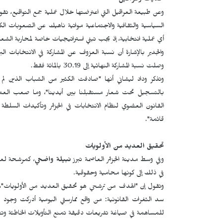
تحديات وعراقيل
وعن طبيعة العراقيل التي اعترضتها خلال عملية جمع التواقيع، تقول
السياسية والثقافية والاجتماعية مواتية ناهيك عن الصعوبات الكب
أي عملية انتخابية، إذ يجب تبني استراتيجيات خاصة لمحاربة الشعور
وصلت نسبة المشاركة النهائية إلى 30.19 بالمائة فقط.
وتذكر وداد ليشاني أنها "صادفت الكثير من الشباب الذين لم 
بالتسجيل تحت شعار مستقبلنا بين أيدينا"، وما صعب العملية 
القانون العضوي لنظام الانتخابات في الجزائر وتأكيدات السلط
قائمة".
تحقيق العديد من الأولويات
وفي وسط مدينة الجزائر العاصمة تبرز
نبيلة واضحي
، كمرشحة لعضو
في ذلك إلى كونها محامية وحقوقية.
وتقول إن "الهدف من ترشحي هو تحقيق العديد من الأولويات"، ت
سد الثغرات القانونية: من واقع ممارستي اليومية أدركت وجود 
للمساهمة في صياغة تشريعات دقيقة تمنع التأويلات الخاطئة وتضم