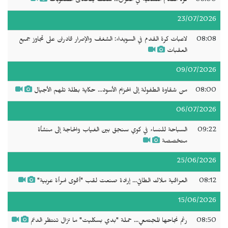
08:00
كرة القدم النسائية في العراق... شغف يتحدى الصعوبات
23/07/2026
08:08
لاعبات كرة القدم في السويداء: الشغف والإصرار قادران على تجاوز جميع
العقبات
09/07/2026
08:00
من شقاوة الطفولة إلى الحزام الأسود... حكاية بطلة تلهم الأجيال
06/07/2026
09:22
السباحة للنساء في كوي سنجق بين الغياب والحاجة إلى منشأة
متخصصة
25/06/2026
08:12
العراقية ملاك الطائي... إرادة صنعت لقب "أقوى امرأة عربية"
15/06/2026
08:50
رغم نجاحها المجتمعي... حملة "بدي بسكليت" ما تزال تنتظر الدعم