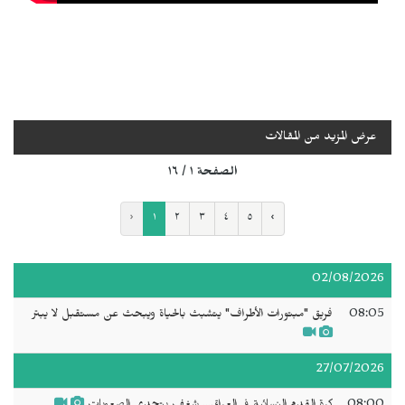
عرض المزيد من المقالات
الصفحة ١ / ١٦
‹
١
٢
٣
٤
٥
›
02/08/2026
08:05
فريق "مبتورات الأطراف" يتشبث بالحياة ويبحث عن مستقبل لا يبتر
27/07/2026