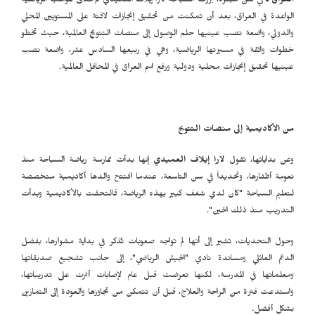
العراق ـ
في سن مبكرة، برزت السباحة لارا إيلاف العميدي كإحدى المواهب الرياضية
الواعدة في العراق، بعد أن تمكنت من تحقيق إنجازات لافتة على المستويين المحلي
والدولي، واضعة نصب عينيها حلم الوصول إلى منصات التتويج العالمية، حيث تخطو
خطوات واثقة في مسيرتها الرياضية، وهي في ربيعها السادس عشر، واضعة نصب
عينيها تحقيق إنجازات محلية ودولية ورفع اسم العراق في المحافل العالمية.
من الأكاديمية إلى منصات التتويج
وعن بداياتها، تقول
لارا إيلاف العميدي
إنها بدأت ممارسة رياضة السباحة منذ
نعومة أظفارها، وتحديداً في سن التاسعة، عندما افتتح والدها أكاديمية متخصصة
لتعليم السباحة "كان لدي شغف كبير بهذه الرياضة، فالتحقت بالأكاديمية وبدأت
التدريب منذ ذلك الحين".
وحول التحديات، تشير إلى أنها لم تواجه صعوبات تُذكر في بداية مشوارها، بفضل
الدعم العائلي ومساندة نادي "الجيش الرياضي"، إلى جانب تشجيع صديقاتها
ومعلماتها في المدرسة، لكنها تعرضت قبل عام لإصابات أثرت على تدريباتها،
واستدعت فترة من الراحة والعلاج، قبل أن تتمكن من تجاوزها والعودة إلى التمارين
بشكل أفضل.