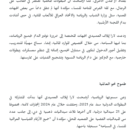
بغداد أو المدن الأخرى، كما أوضحت أن البطولات المحلية تقتصر في الغالب على
الرجال، مع قلة الفرص المتاحة للنساء، مؤكدة أنها لم تتلقَ دعماً من بعض الجهات
المعنية، مثل وزارة الشباب والرياضة والاتحاد العراقي للألعاب المائية، في حين أشادت
بدعم اللجنة الأولمبية.
ودعت لارا إيلاف العميدي الجهات المختصة إلى ضرورة توفير الدعم لجميع الرياضات،
بما فيها السباحة، من خلال تخصيص الموارد المالية، إنشاء مسابح مهيأة للتدريب،
وتقليل أجور الدخول لتكون في متناول الجميع، إضافة إلى تنظيم معسكرات وبطولات
خارجية، مع التركيز على دعم الرياضة النسوية وتشجيع الفتيات على ممارستها.
طموح نحو العالمية
وعن مسيرتها الرياضية، أوضحت لارا إيلاف العميدي أنها بدأت المشاركة في
البطولات الدولية منذ عام 2021، وحققت خلال عام 2024 إنجازات لافتة، بحصولها
على 21 ميدالية دولية، كان آخرها ثلاث ميداليات ذهبية في دبي، إلى جانب عدد
من الميداليات الفضية على الصعيد المحلي، مؤكدة أن "جميع الأرقام القياسية العراقية
للنساء في السباحة" مسجلة باسمها.