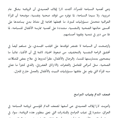
وعن أهمية السباحة للمرأة، أكدت لارا إيلاف العميدي أن الرياضة بشكل عام
ضرورية، ولا سيما السباحة، لما توفره من فوائد صحية ونفسية، موضحة أن المرأة
العراقية تتحمل مسؤوليات كبيرة، ما يجعلها بحاجة إلى نشاط بدني يساعدها على
تحسين حالتها الصحية والنفسية، مشددة على أهمية ممارسة الأطفال للسباحة، لما
لها من دور في تنمية وتقوية أجسامهم.
وأوضحت أن السباحة لا تقتصر فوائدها على الجانب الجسدي، بل تساهم أيضاً في
تحقيق الراحة النفسية والتخفيف من ضغوط الحياة، لافتة إلى أن الأطباء غالباً ما
ينصحون بممارستها للنساء والرجال والأطفال، نظراً لدورها في علاج بعض المشكلات
الصحية، مثل أمراض المفاصل والفقرات والانزلاق الغضروفي، والذي كثيراً ما تعاني
منه المرأة التي يقع على عاتقها مسؤوليات البيت والأطفال والعمل خارج المنزل.
ضعف الدعم وغياب البرامج
وأعربت لارا إيلاف العميدي عن أسفها لضعف الدعم المؤسسي لرياضة السباحة في
العراق، مشيرة إلى غياب البرامج والمبادرات التي تعنى بتطوير هذه الرياضة، سواء في