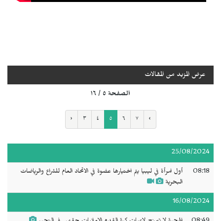
عرض المزيد من المقالات
الصفحة ٥ / ١٦
‹
٣
٤
٥
٦
٧
›
25/08/2024
08:18
أول امرأة في ليبيا يتم اختيارها عضوة في الاتحاد العام للشراع والرياضات
البحرية
16/08/2024