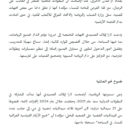
بغداد أو المدن الأخرى، كما أوضحت أن البطولات المحلية تقتصر في الغالب على
الرجال، مع قلة الفرص المتاحة للنساء، مؤكدة أنها لم تتلقَ دعماً من بعض الجهات
المعنية، مثل وزارة الشباب والرياضة والاتحاد العراقي للألعاب المائية، في حين أشادت
بدعم اللجنة الأولمبية.
ودعت لارا إيلاف العميدي الجهات المختصة إلى ضرورة توفير الدعم لجميع الرياضات،
بما فيها السباحة، من خلال تخصيص الموارد المالية، إنشاء مسابح مهيأة للتدريب،
وتقليل أجور الدخول لتكون في متناول الجميع، إضافة إلى تنظيم معسكرات وبطولات
خارجية، مع التركيز على دعم الرياضة النسوية وتشجيع الفتيات على ممارستها.
طموح نحو العالمية
وعن مسيرتها الرياضية، أوضحت لارا إيلاف العميدي أنها بدأت المشاركة في
البطولات الدولية منذ عام 2021، وحققت خلال عام 2024 إنجازات لافتة، بحصولها
على 21 ميدالية دولية، كان آخرها ثلاث ميداليات ذهبية في دبي، إلى جانب عدد
من الميداليات الفضية على الصعيد المحلي، مؤكدة أن "جميع الأرقام القياسية العراقية
للنساء في السباحة" مسجلة باسمها.