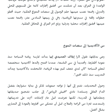
العراق ـ
في سن مبكرة، برزت السباحة لارا إيلاف العميدي كإحدى المواهب الرياضية
الواعدة في العراق، بعد أن تمكنت من تحقيق إنجازات لافتة على المستويين المحلي
والدولي، واضعة نصب عينيها حلم الوصول إلى منصات التتويج العالمية، حيث تخطو
خطوات واثقة في مسيرتها الرياضية، وهي في ربيعها السادس عشر، واضعة نصب
عينيها تحقيق إنجازات محلية ودولية ورفع اسم العراق في المحافل العالمية.
من الأكاديمية إلى منصات التتويج
وعن بداياتها، تقول
لارا إيلاف العميدي
إنها بدأت ممارسة رياضة السباحة منذ
نعومة أظفارها، وتحديداً في سن التاسعة، عندما افتتح والدها أكاديمية متخصصة
لتعليم السباحة "كان لدي شغف كبير بهذه الرياضة، فالتحقت بالأكاديمية وبدأت
التدريب منذ ذلك الحين".
وحول التحديات، تشير إلى أنها لم تواجه صعوبات تُذكر في بداية مشوارها، بفضل
الدعم العائلي ومساندة نادي "الجيش الرياضي"، إلى جانب تشجيع صديقاتها
ومعلماتها في المدرسة، لكنها تعرضت قبل عام لإصابات أثرت على تدريباتها،
واستدعت فترة من الراحة والعلاج، قبل أن تتمكن من تجاوزها والعودة إلى التمارين
بشكل أفضل.