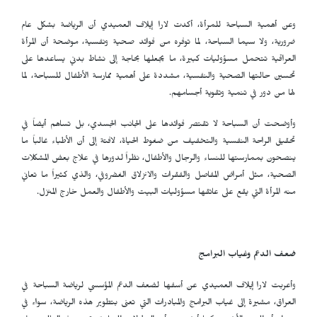
وعن أهمية السباحة للمرأة، أكدت لارا إيلاف العميدي أن الرياضة بشكل عام
ضرورية، ولا سيما السباحة، لما توفره من فوائد صحية ونفسية، موضحة أن المرأة
العراقية تتحمل مسؤوليات كبيرة، ما يجعلها بحاجة إلى نشاط بدني يساعدها على
تحسين حالتها الصحية والنفسية، مشددة على أهمية ممارسة الأطفال للسباحة، لما
لها من دور في تنمية وتقوية أجسامهم.
وأوضحت أن السباحة لا تقتصر فوائدها على الجانب الجسدي، بل تساهم أيضاً في
تحقيق الراحة النفسية والتخفيف من ضغوط الحياة، لافتة إلى أن الأطباء غالباً ما
ينصحون بممارستها للنساء والرجال والأطفال، نظراً لدورها في علاج بعض المشكلات
الصحية، مثل أمراض المفاصل والفقرات والانزلاق الغضروفي، والذي كثيراً ما تعاني
منه المرأة التي يقع على عاتقها مسؤوليات البيت والأطفال والعمل خارج المنزل.
ضعف الدعم وغياب البرامج
وأعربت لارا إيلاف العميدي عن أسفها لضعف الدعم المؤسسي لرياضة السباحة في
العراق، مشيرة إلى غياب البرامج والمبادرات التي تعنى بتطوير هذه الرياضة، سواء في