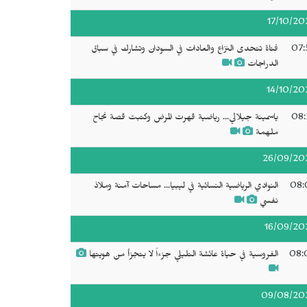
17/10/20
07:
فتاة تتحدى النزاع والعادات في السودان وتشارك في سباق
الدراجات
14/10/20
08:
ياسمينة جيلالي... رياضية قهرت المرض وكتبت قصة نجاح
ملهمة
26/09/20
08:
النوادي الرياضية النسائية في ليبيا... مساحات آمنة وملاذ
نفسي
16/09/20
08:
الفروسية في حياة عائشة التليلي جزءاً لا يتجزأ من هويتها
09/08/20