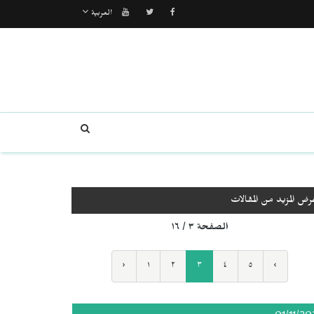
العربية
رض المزيد من المقالات
الصفحة ٣ / ١٦
‹
١
٢
٣
٤
٥
›