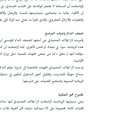
على أهمية ممارسة الأطفال للسباحة، لما لها من دور في تنمية وتقو
وأوضحت أن السباحة لا تقتصر فوائدها على الجانب الجسدي، بل تس
أن الأطباء غالباً ما ينصحون بممارستها للنساء والرجال وال
والفقرات والانزلاق الغضروفي، والذي كثيراً ما تعاني منه المرأة ال
ضعف الدعم وغياب البرامج
وأعربت لارا إيلاف العميدي عن أسفها لضعف الدعم المؤسسي لرياضة
هذه الرياضة، سواء في بغداد أو المدن الأخرى، كما أوضحت أن الب
مؤكدة أنها لم تتلقَ دعماً من بعض الجهات المعنية، مثل وزارة ال
الأولمبية.
ودعت لارا إيلاف العميدي الجهات المختصة إلى ضرورة توفير الدعم
مسابح مهيأة للتدريب، وتقليل أجور الدخول لتكون في متناول 
الرياضة النسوية وتشجيع الفتيات على ممارستها.
طموح نحو العالمية
إنجازات لافتة، بحصولها على 21 ميدالية دو