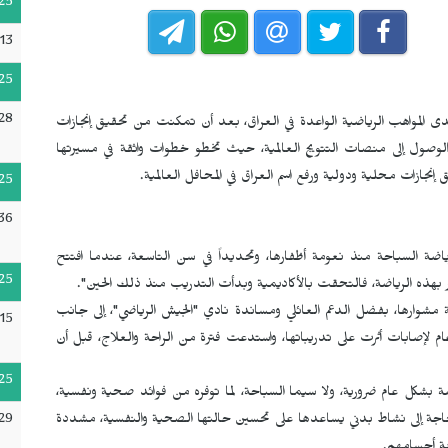
25
13
25
28
ى المواهب الرياضية الواعدة في العراق، بعد أن تمكنت من تحقيق إنجازات
الوصول إلى منصات التتويج العالمية، حيث تخطو خطوات واثقة في مسيرتها
جازات محلية ودولية ورفع اسم العراق في المحافل العالمية.
25
36
اضة السباحة منذ نعومة أظفارها، وتحديداً في سن التاسعة، عندما افتتح
25
هذه الرياضة، فالتحقت بالأكاديمية وبدأت التدريب منذ ذلك الحين".
ة مشوارها، بفضل الدعم العائلي ومساندة نادي "الجيش الرياضي"، إلى جانب
15
لإصابات أثرت على تدريباتها، واستدعت فترة من الراحة والعلاج، قبل أن
25
ة بشكل عام ضرورية، ولا سيما السباحة، لما توفره من فوائد صحية ونفسية،
29
بحاجة إلى نشاط بدني يساعدها على تحسين حالتها الصحية والنفسية، مشددة