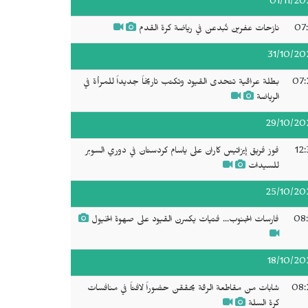
01/11/20
07:
نازحات عفرين تُبدعن في رياضة كرة القدم
31/10/20
07:
بطلة عراقية تتحدى القيود وتكتب تاريخاً جديداً للمرأة في
الرياضة
29/10/20
12:
فوز فريق إيزاتيس كاران على ياسام كردستان في دوري السوبر
للسيدات
25/10/20
08:
فارسات الجنوب... فتيات يكسرن القيود على صهوة الخيول
18/10/20
08:
شابات من مقاطعة الرقة يحققن حضوراً لافتاً في منافسات
كرة السلة