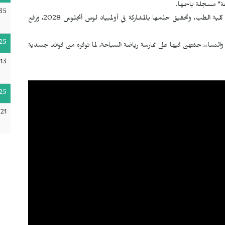
احة" مسجلة باسمها.
35
وفيما يتعلق بطموحاتها المستقبلية، تسعى إلى إكمال دراستها في كلية الطب، وتحقيق حلمها بالمشاركة في أولمبياد لوس أنجلوس 2028، ورفع
25
النساء، حثتهن فيها على ممارسة رياضة السباحة، لما توفره من فوائد جسدية
13
25
21