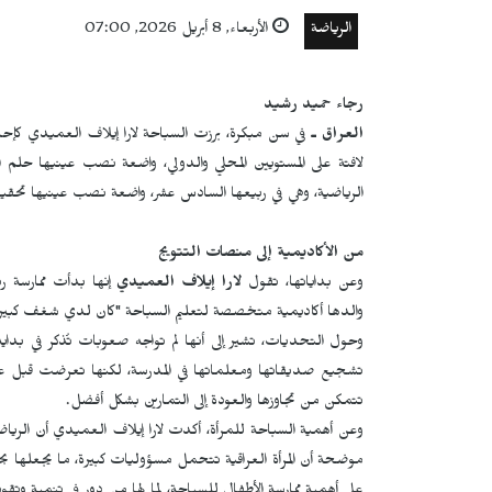
الرياضة
الأربعاء, 8 أبريل 2026, 07:00
رجاء حميد رشيد
العراق ـ
في سن مبكرة، برزت السباحة لارا إيلاف العميدي كإحد
لافتة على المستويين المحلي والدولي، واضعة نصب عينيها حلم 
الرياضية، وهي في ربيعها السادس عشر، واضعة نصب عينيها تحقيق إن
من الأكاديمية إلى منصات التتويج
وعن بداياتها، تقول
لارا إيلاف العميدي
إنها بدأت ممارسة ري
والدها أكاديمية متخصصة لتعليم السباحة "كان لدي شغف كبير ب
وحول التحديات، تشير إلى أنها لم تواجه صعوبات تُذكر في بداي
تشجيع صديقاتها ومعلماتها في المدرسة، لكنها تعرضت قبل عام 
تتمكن من تجاوزها والعودة إلى التمارين بشكل أفضل.
وعن أهمية السباحة للمرأة، أكدت لارا إيلاف العميدي أن الرياض
موضحة أن المرأة العراقية تتحمل مسؤوليات كبيرة، ما يجعلها 