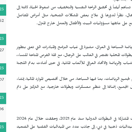
ية أجسامهم.
اهم أيضاً في تحقيق الراحة النفسية والتخفيف من ضغوط الحياة، لافتة إلى
25
أطفال، نظراً لدورها في علاج بعض المشكلات الصحية، مثل أمراض المفاصل
52
تي يقع على عاتقها مسؤوليات البيت والأطفال والعمل خارج المنزل.
25
 السباحة في العراق، مشيرة إلى غياب البرامج والمبادرات التي تعنى بتطوير
27
طولات المحلية تقتصر في الغالب على الرجال، مع قلة الفرص المتاحة للنساء،
شباب والرياضة والاتحاد العراقي للألعاب المائية، في حين أشادت بدعم اللجنة
25
 لجميع الرياضات، بما فيها السباحة، من خلال تخصيص الموارد المالية، إنشاء
07
الجميع، إضافة إلى تنظيم معسكرات وبطولات خارجية، مع التركيز على دعم
25
06
وعن مسيرتها الرياضية، أوضحت لارا إيلاف العميدي أنها بدأت المشاركة في البطولات الدولية منذ عام 2021، وحققت خلال عام 2024
لية، كان آخرها ثلاث ميداليات ذهبية في دبي، إلى جانب عدد من الميداليات الفضية على الصعيد
25