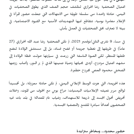
اليمن ـ
في بلدٍ تحوّل فيه العمل الإعلامي إلى ساحة مفتوحة للخطر، جاءت جريمة
اغتيال الصحفية رشا الحرازي لتكشف حجم العنف الذي يطوّق الصحفيات في
اليمن. حادثة واحدة من سلسلة طويلة من الانتهاكات التي جعلت حضور المرأة في
الإعلام مغامرة يومية، تتقاطع فيها التهديدات الأمنية مع القيود الاجتماعية، في
بيئة لا تعترف بحق الصحفيات في العمل بأمان.
في مساء 9 تشرين الثاني/نوفمبر 2021، لم تكن الصحفية رشا عبد الله الحرازي (27
عاماً) في طريقها إلى تغطية جريمة أو فضح فساد، بل إلى مستشفى الولادة لتضع
طفلها المنتظر. لكن العبوة الناسفة التي زرعت في سيارتها حولت لحظة الولادة إلى
مشهد اغتيال مزدوج، أودى بحياتها وحياة جنينها الذي لم ير النور، وأصاب زوجها
الصحفي محمود العتمي بجروح خطيرة.
هذه الجريمة، التي هزت الوسط الإعلامي اليمني، لم تكن حادثة معزولة، بل تجسيداً
لواقع مرير تعيشه الإعلاميات اليمنيات: صراع يومي مع الخوف من الموت، وحملات
تحريض تحول الجسد إلى ذريعة للاستهداف، وغياب تام للعدالة في بلد بات فيه
الصحفيون أهدافاً مباشرة للقمع والتصفية الجسدية.
حضور محدود... ومخاطر متزايدة