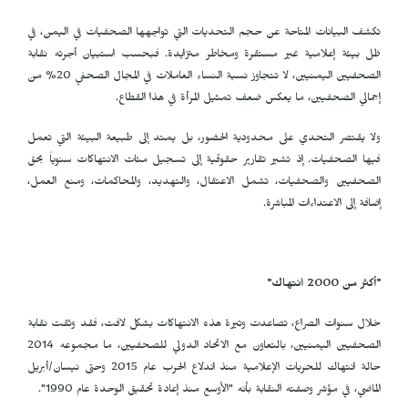
تكشف البيانات المتاحة عن حجم التحديات التي تواجهها الصحفيات في اليمن، في
ظل بيئة إعلامية غير مستقرة ومخاطر متزايدة. فبحسب استبيان أجرته نقابة
الصحفيين اليمنيين، لا تتجاوز نسبة النساء العاملات في المجال الصحفي 20% من
إجمالي الصحفيين، ما يعكس ضعف تمثيل المرأة في هذا القطاع.
ولا يقتصر التحدي على محدودية الحضور، بل يمتد إلى طبيعة البيئة التي تعمل
فيها الصحفيات. إذ تشير تقارير حقوقية إلى تسجيل مئات الانتهاكات سنوياً بحق
الصحفيين والصحفيات، تشمل الاعتقال، والتهديد، والمحاكمات، ومنع العمل،
إضافة إلى الاعتداءات المباشرة.
"أكثر من 2000 انتهاك"
خلال سنوات الصراع، تصاعدت وتيرة هذه الانتهاكات بشكل لافت، فقد وثقت نقابة
الصحفيين اليمنيين، بالتعاون مع الاتحاد الدولي للصحفيين، ما مجموعه 2014
حالة انتهاك للحريات الإعلامية منذ اندلاع الحرب عام 2015 وحتى نيسان/أبريل
الماضي، في مؤشر وصفته النقابة بأنه "الأوسع منذ إعادة تحقيق الوحدة عام 1990".