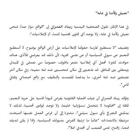
"نعيش وكأننا في غابة"
في هذا الإطار، تقول الصحفية اليمنية
ريناد العمراني
إن "الواقع مؤلم جداً، فنحن
نعيش وكأننا في غابة، ولا يوجد أي قانون يحمينا كنساء أو كإعلاميات".
وتضيف "لا نستطيع ممارسة حقوقنا كإعلاميات على أرض الواقع بوضوح. لا أستطيع
التعبير عن ميولي السياسية أو عن نفسي بحرية، لأن ذلك قد يعرضني للأذى. هناك
حوادث كثيرة تجعل أي إعلامية تشعر بالخوف، خصوصاً من تعملن في الميدان
ويتنقلن بين المناطق. قد تذهبين إلى مكان فتحسبين ضد فئة معينة، وفي مكان آخر
تصنفين ضد فئة أخرى، ما يدفعنا للصمت والتكيّف مع واقع اجتماعي وثقافي
قاسٍ".
وتؤكد ريناد العمراني أن غياب الحماية القانونية يفرض قيوداً قاسية على حرية التعبير،
قائلة إن "الحكومة لا تتحمل مسؤولية حمايتنا، ولا توجد قوانين تحمينا، لذلك لا
يمكنني التصريح بأي ميول سياسي"، مشيرة إلى أن فرص العمل نفسها أصبحت
مرتبطة بالانتماءات "غالباً ما ترتبط الفرص بميولك السياسية، وإذا لم يكن لديك
انتماء واضح، فمن الصعب أن تجدي عملاً".