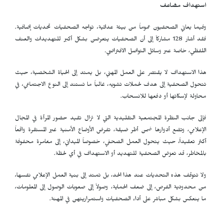
استهداف مضاعف
وفيما يعاني الصحفيون عموماً من بيئة عدائية، تواجه الصحفيات تحديات إضافية.
فقد أشار 128 مشاركاً إلى أن الصحفيات يتعرضن بشكل أكبر للتهديدات والعنف
اللفظي، خاصة عبر وسائل التواصل الافتراضي.
هذا الاستهداف لا يقتصر على العمل المهني، بل يمتد إلى الحياة الشخصية، حيث
تتحول الصحفية إلى هدف لحملات تشويه، غالباً ما تستند إلى النوع الاجتماعي، في
محاولة لإسكاتها أو دفعها للانسحاب.
فإلى جانب النظرة المجتمعية التقليدية التي لا تزال تقيد حضور المرأة في المجال
الإعلامي، وتضع أدوارها ضمن أطر ضيقة، تفرض الأوضاع الأمنية غير المستقرة واقعاً
أكثر تعقيداً، حيث يتحول العمل الصحفي، خصوصاً الميداني، إلى مغامرة محفوفة
بالمخاطر، قد تعرّض الصحفية للتهديد أو الاستهداف في أي لحظة.
ولا تتوقف هذه التحديات عند هذا الحد، بل تمتد إلى بنية العمل الإعلامي نفسها،
من محدودية الفرص، إلى ضعف الحماية، وصولاً إلى صعوبات الوصول إلى المعلومات،
ما ينعكس بشكل مباشر على أداء الصحفيات واستمراريتهن في المهنة.