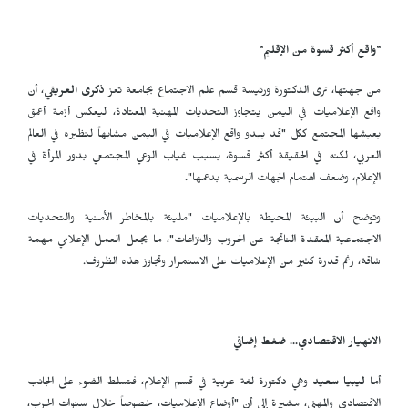
"واقع أكثر قسوة من الإقليم"
من جهتها، ترى الدكتورة ورئيسة قسم علم الاجتماع بجامعة تعز
ذكرى العريقي
، أن
واقع الإعلاميات في اليمن يتجاوز التحديات المهنية المعتادة، ليعكس أزمة أعمق
يعيشها المجتمع ككل "قد يبدو واقع الإعلاميات في اليمن مشابهاً لنظيره في العالم
العربي، لكنه في الحقيقة أكثر قسوة، بسبب غياب الوعي المجتمعي بدور المرأة في
الإعلام، وضعف اهتمام الجهات الرسمية بدعمها".
وتوضح أن البيئة المحيطة بالإعلاميات "مليئة بالمخاطر الأمنية والتحديات
الاجتماعية المعقدة الناتجة عن الحروب والنزاعات"، ما يجعل العمل الإعلامي مهمة
شاقة، رغم قدرة كثير من الإعلاميات على الاستمرار وتجاوز هذه الظروف.
الانهيار الاقتصادي... ضغط إضافي
أما
ليبيا سعيد
وهي دكتورة لغة عربية في قسم الإعلام، فتسلط الضوء على الجانب
الاقتصادي والمهني، مشيرة إلى أن "أوضاع الإعلاميات، خصوصاً خلال سنوات الحرب،