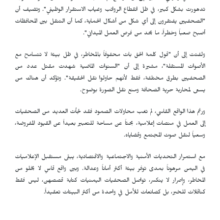
تدهورت بشكل كبير، في ظل انقطاع الرواتب وغياب الاستقرار الوظيفي". وتضيف أن
"الصحفيين يفتقرون إلى أي شكل من أشكال الحماية، كما أن التنقل بين المحافظات
أصبح صعباً وخطراً، ما يحد من فرص العمل الميداني".
ولفتت إلى أن "قول كلمة الحق بات محفوفاً بالمخاطر، في ظل بيئة لا تتسامح مع
الأصوات المستقلة"، مشيرة إلى أن "السنوات الماضية شهدت مقتل عدد من
الصحفيين بطرق مختلفة، فقط لأنهم حاولوا نقل الحقيقة". وتؤكد أن هناك من
يسعى لمحاربة حرية الصحافة ومنع نقل الصورة بوضوح.
ورغم هذا الواقع القاسي، لم تغب محاولات الصمود فقد لجأت العديد من الصحفيات
إلى العمل في منصات إعلامية، بحثاً عن مساحة للتعبير بعيداً عن القيود المفروضة،
وسعياً لنقل صوت المجتمع وقضاياه.
مع استمرار التحديات الأمنية والاجتماعية والاقتصادية، يبقى مستقبل الإعلاميات
في اليمن مرهوناً بمدى توفر بيئة أكثر أماناً وعدالة. وبين واقع قاسٍ لا يخلو من
المخاطر، وإصرار لا ينكسر، تواصل الصحفيات اليمنيات كتابة قصصهن، ليس فقط
كناقلات للخبر، بل كصانعات للأمل في واحدة من أكثر البيئات تعقيداً.