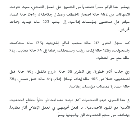
ويعكس هذا الرقم مساراً تصاعدياً من التضييق على العمل الصحفي، حيث تنوعت
الانتهاكات بين 482 حالة احتجاز (اختطاف واعتقال وملاحقة)، و244 حالة اعتداء
مباشر على صحفيين ومؤسسات إعلامية، إلى جانب 223 حالة تهديد وحملات
تحريض.
كما سجل التقرير 212 حالة حجب لمواقع إلكترونية، و175 حالة محاكمات
واستجوابات، و125 حالة إيقاف رواتب ومستحقات، إضافة إلى 74 حالة تعذيب، و72
حالة منع من التغطية.
وفي جانب أكثر خطورة، وثق التقرير 55 حالة شروع بالقتل، و46 حالة قتل
لصحفيين، فضلاً عن 165 حالة إيقاف لوسائل إعلام، و41 حالة فصل تعسفي، و38
حالة مصادرة لممتلكات مؤسسات إعلامية.
في هذا السياق، تبدو الصحفيات أكثر عرضة لهذه المخاطر، نظراً لتقاطع التحديات
الأمنية مع القيود الاجتماعية، ما يجعل تجربتهن في العمل الإعلامي أكثر تعقيداً،
ويضاعف من حجم التحديات التي يواجهنها يومياً.