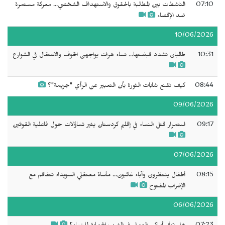
07:10
الناشطات بين المطالبة بالحقوق والاستهداف الشخصي... معركة مستمرة
ضد الإقصاء
10/06/2026
10:31
طالبان تشدد قبضتها... نساء هرات يواجهن الخوف والاعتقال في الشوارع
08:44
كيف نقنع شابات الثورة بأن التعبير عن الرأي "جريمة"؟
09/06/2026
09:17
استمرار قتل النساء في إقليم كردستان يثير تساؤلات حول فاعلية القوانين
07/06/2026
08:15
أطفال ينتظرون وآباء غائبون... مأساة معتقلي السويداء تتفاقم مع
الإضراب المفتوح
06/06/2026