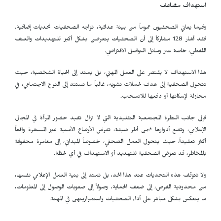
استهداف مضاعف
وفيما يعاني الصحفيون عموماً من بيئة عدائية، تواجه الصحفيات تحديات إضافية.
فقد أشار 128 مشاركاً إلى أن الصحفيات يتعرضن بشكل أكبر للتهديدات والعنف
اللفظي، خاصة عبر وسائل التواصل الافتراضي.
هذا الاستهداف لا يقتصر على العمل المهني، بل يمتد إلى الحياة الشخصية، حيث
تتحول الصحفية إلى هدف لحملات تشويه، غالباً ما تستند إلى النوع الاجتماعي، في
محاولة لإسكاتها أو دفعها للانسحاب.
فإلى جانب النظرة المجتمعية التقليدية التي لا تزال تقيد حضور المرأة في المجال
الإعلامي، وتضع أدوارها ضمن أطر ضيقة، تفرض الأوضاع الأمنية غير المستقرة واقعاً
أكثر تعقيداً، حيث يتحول العمل الصحفي، خصوصاً الميداني، إلى مغامرة محفوفة
بالمخاطر، قد تعرّض الصحفية للتهديد أو الاستهداف في أي لحظة.
ولا تتوقف هذه التحديات عند هذا الحد، بل تمتد إلى بنية العمل الإعلامي نفسها،
من محدودية الفرص، إلى ضعف الحماية، وصولاً إلى صعوبات الوصول إلى المعلومات،
ما ينعكس بشكل مباشر على أداء الصحفيات واستمراريتهن في المهنة.