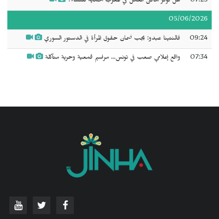
07:23
هل توفر أماكن العمل في المغرب الحماية للنساء؟
05/06/2026
09:24
فالنتينا عبدو: يجب ضمان حقوق المرأة في الدستور السوري
07:34
واقع إعلامي صعب في تونس... مراسيم قمعية وحرية متآكلة