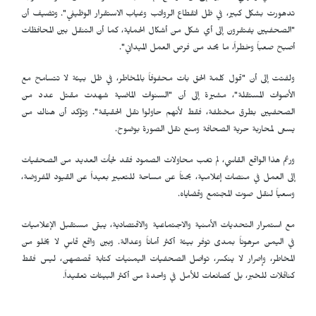
تدهورت بشكل كبير، في ظل انقطاع الرواتب وغياب الاستقرار الوظيفي". وتضيف أن
"الصحفيين يفتقرون إلى أي شكل من أشكال الحماية، كما أن التنقل بين المحافظات
أصبح صعباً وخطراً، ما يحد من فرص العمل الميداني".
ولفتت إلى أن "قول كلمة الحق بات محفوفاً بالمخاطر، في ظل بيئة لا تتسامح مع
الأصوات المستقلة"، مشيرة إلى أن "السنوات الماضية شهدت مقتل عدد من
الصحفيين بطرق مختلفة، فقط لأنهم حاولوا نقل الحقيقة". وتؤكد أن هناك من
يسعى لمحاربة حرية الصحافة ومنع نقل الصورة بوضوح.
ورغم هذا الواقع القاسي، لم تغب محاولات الصمود فقد لجأت العديد من الصحفيات
إلى العمل في منصات إعلامية، بحثاً عن مساحة للتعبير بعيداً عن القيود المفروضة،
وسعياً لنقل صوت المجتمع وقضاياه.
مع استمرار التحديات الأمنية والاجتماعية والاقتصادية، يبقى مستقبل الإعلاميات
في اليمن مرهوناً بمدى توفر بيئة أكثر أماناً وعدالة. وبين واقع قاسٍ لا يخلو من
المخاطر، وإصرار لا ينكسر، تواصل الصحفيات اليمنيات كتابة قصصهن، ليس فقط
كناقلات للخبر، بل كصانعات للأمل في واحدة من أكثر البيئات تعقيداً.