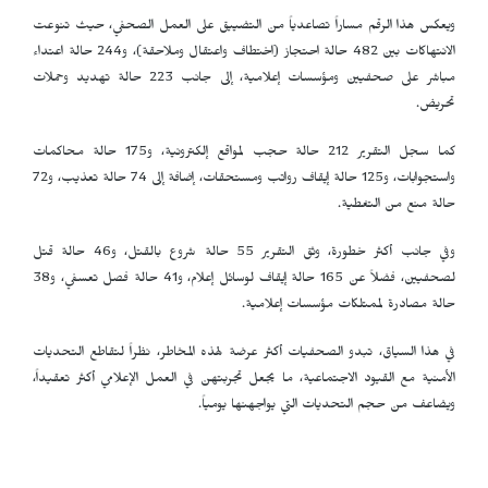
ويعكس هذا الرقم مساراً تصاعدياً من التضييق على العمل الصحفي، حيث تنوعت
الانتهاكات بين 482 حالة احتجاز (اختطاف واعتقال وملاحقة)، و244 حالة اعتداء
مباشر على صحفيين ومؤسسات إعلامية، إلى جانب 223 حالة تهديد وحملات
تحريض.
كما سجل التقرير 212 حالة حجب لمواقع إلكترونية، و175 حالة محاكمات
واستجوابات، و125 حالة إيقاف رواتب ومستحقات، إضافة إلى 74 حالة تعذيب، و72
حالة منع من التغطية.
وفي جانب أكثر خطورة، وثق التقرير 55 حالة شروع بالقتل، و46 حالة قتل
لصحفيين، فضلاً عن 165 حالة إيقاف لوسائل إعلام، و41 حالة فصل تعسفي، و38
حالة مصادرة لممتلكات مؤسسات إعلامية.
في هذا السياق، تبدو الصحفيات أكثر عرضة لهذه المخاطر، نظراً لتقاطع التحديات
الأمنية مع القيود الاجتماعية، ما يجعل تجربتهن في العمل الإعلامي أكثر تعقيداً،
ويضاعف من حجم التحديات التي يواجهنها يومياً.