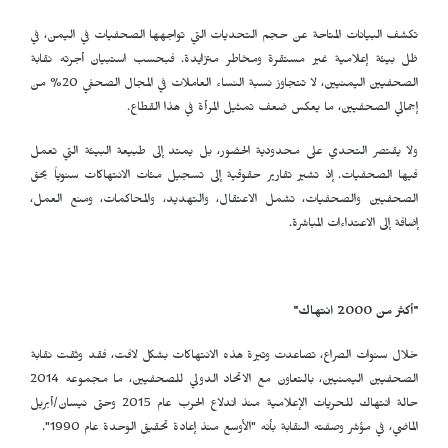
تكشف البيانات المتاحة عن حجم التحديات التي تواجهها الصحفيات في اليمن، في
ظل بيئة إعلامية غير مستقرة ومخاطر متزايدة. فبحسب استبيان أجرته نقابة
الصحفيين اليمنيين، لا تتجاوز نسبة النساء العاملات في المجال الصحفي 20% من
إجمالي الصحفيين، ما يعكس ضعف تمثيل المرأة في هذا القطاع.
ولا يقتصر التحدي على محدودية الحضور، بل يمتد إلى طبيعة البيئة التي تعمل
فيها الصحفيات. إذ تشير تقارير حقوقية إلى تسجيل مئات الانتهاكات سنوياً بحق
الصحفيين والصحفيات، تشمل الاعتقال، والتهديد، والمحاكمات، ومنع العمل،
إضافة إلى الاعتداءات المباشرة.
"أكثر من 2000 انتهاك"
خلال سنوات الصراع، تصاعدت وتيرة هذه الانتهاكات بشكل لافت، فقد وثقت نقابة
الصحفيين اليمنيين، بالتعاون مع الاتحاد الدولي للصحفيين، ما مجموعه 2014
حالة انتهاك للحريات الإعلامية منذ اندلاع الحرب عام 2015 وحتى نيسان/أبريل
الماضي، في مؤشر وصفته النقابة بأنه "الأوسع منذ إعادة تحقيق الوحدة عام 1990".