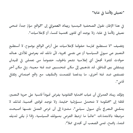
"نعيش وكأننا في غابة"
في هذا الإطار، تقول الصحفية اليمنية
ريناد العمراني
إن "الواقع مؤلم جداً، فنحن
نعيش وكأننا في غابة، ولا يوجد أي قانون يحمينا كنساء أو كإعلاميات".
وتضيف "لا نستطيع ممارسة حقوقنا كإعلاميات على أرض الواقع بوضوح. لا أستطيع
التعبير عن ميولي السياسية أو عن نفسي بحرية، لأن ذلك قد يعرضني للأذى. هناك
حوادث كثيرة تجعل أي إعلامية تشعر بالخوف، خصوصاً من تعملن في الميدان
ويتنقلن بين المناطق. قد تذهبين إلى مكان فتحسبين ضد فئة معينة، وفي مكان آخر
تصنفين ضد فئة أخرى، ما يدفعنا للصمت والتكيّف مع واقع اجتماعي وثقافي
قاسٍ".
وتؤكد ريناد العمراني أن غياب الحماية القانونية يفرض قيوداً قاسية على حرية التعبير،
قائلة إن "الحكومة لا تتحمل مسؤولية حمايتنا، ولا توجد قوانين تحمينا، لذلك لا
يمكنني التصريح بأي ميول سياسي"، مشيرة إلى أن فرص العمل نفسها أصبحت
مرتبطة بالانتماءات "غالباً ما ترتبط الفرص بميولك السياسية، وإذا لم يكن لديك
انتماء واضح، فمن الصعب أن تجدي عملاً".