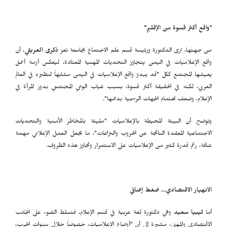
"واقع أكثر قسوة من الإقليم"
من جهتها، ترى الدكتورة ورئيسة قسم علم الاجتماع بجامعة تعز
ذكرى العريقي
، أن
واقع الإعلاميات في اليمن يتجاوز التحديات المهنية المعتادة، ليعكس أزمة أعمق
يعيشها المجتمع ككل "قد يبدو واقع الإعلاميات في اليمن مشابهاً لنظيره في العالم
العربي، لكنه في الحقيقة أكثر قسوة، بسبب غياب الوعي المجتمعي بدور المرأة في
الإعلام، وضعف اهتمام الجهات الرسمية بدعمها".
وتوضح أن البيئة المحيطة بالإعلاميات "مليئة بالمخاطر الأمنية والتحديات
الاجتماعية المعقدة الناتجة عن الحروب والنزاعات"، ما يجعل العمل الإعلامي مهمة
شاقة، رغم قدرة كثير من الإعلاميات على الاستمرار وتجاوز هذه الظروف.
الانهيار الاقتصادي... ضغط إضافي
أما
ليبيا سعيد
وهي دكتورة لغة عربية في قسم الإعلام، فتسلط الضوء على الجانب
الاقتصادي والمهني، مشيرة إلى أن "أوضاع الإعلاميات، خصوصاً خلال سنوات الحرب،