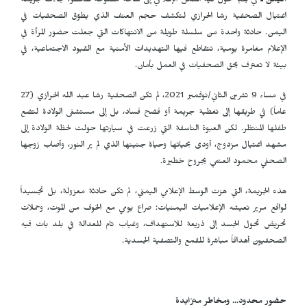
اليمن ـ
في بلدٍ تحوّل فيه العمل الإعلامي إلى ساحة مفتوحة للخطر، جاءت جريمة
اغتيال الصحفية رشا الحرازي لتكشف حجم العنف الذي يطوّق الصحفيات في
اليمن. حادثة واحدة من سلسلة طويلة من الانتهاكات التي جعلت حضور المرأة في
الإعلام مغامرة يومية، تتقاطع فيها التهديدات الأمنية مع القيود الاجتماعية، في
بيئة لا تعترف بحق الصحفيات في العمل بأمان.
في مساء 9 تشرين الثاني/نوفمبر 2021، لم تكن الصحفية رشا عبد الله الحرازي (27
عاماً) في طريقها إلى تغطية جريمة أو فضح فساد، بل إلى مستشفى الولادة لتضع
طفلها المنتظر. لكن العبوة الناسفة التي زرعت في سيارتها حولت لحظة الولادة إلى
مشهد اغتيال مزدوج، أودى بحياتها وحياة جنينها الذي لم ير النور، وأصاب زوجها
الصحفي محمود العتمي بجروح خطيرة.
هذه الجريمة، التي هزت الوسط الإعلامي اليمني، لم تكن حادثة معزولة، بل تجسيداً
لواقع مرير تعيشه الإعلاميات اليمنيات: صراع يومي مع الخوف من الموت، وحملات
تحريض تحول الجسد إلى ذريعة للاستهداف، وغياب تام للعدالة في بلد بات فيه
الصحفيون أهدافاً مباشرة للقمع والتصفية الجسدية.
حضور محدود... ومخاطر متزايدة