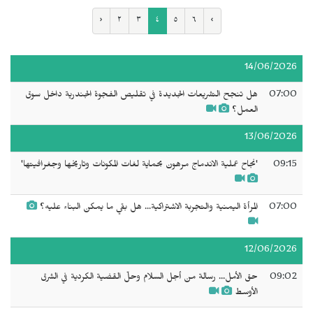
‹
٢
٣
٤
٥
٦
›
14/06/2026
07:00
هل تنجح التشريعات الجديدة في تقليص الفجوة الجندرية داخل سوق
العمل؟
13/06/2026
09:15
'نجاح عملية الاندماج مرهون بحماية لغات المكونات وتاريخها وجغرافيتها'
07:00
المرأة اليمنية والتجربة الاشتراكية... هل بقي ما يمكن البناء عليه؟
12/06/2026
09:02
حق الأمل... رسالة من أجل السلام وحلّ القضية الكردية في الشرق
الأوسط