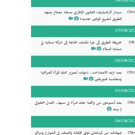
08/08/20
09:
سيدار كاراشيليك: القانون الإطاري بمثابة مفتاح يمهد
الطريق لتشريع قوانين جديدة
07/08/20
08:
خريطة الطريق إلى غزة تكشف الحاجة إلى شراكة نسائية في
صناعة السلام
06/08/20
09:
بعد تزايد الاعتداءات... دعوات لتعزيز حماية المرأة العراقية
ومحاسبة المتورطين
05/08/20
08:
بعد أسبوعين من واقعة جلد امرأة في سبها... الجدل الحقوقي
لم ينتهِ
04/08/20
08:
شهادات من كرماشان توثق الإهانة والعنف في الشوارع ومراكز