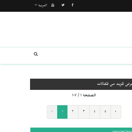
العربية
رض المزيد من المقالات
الصفحة ١ / ١٠٧
‹
١
٢
٣
٤
٥
›