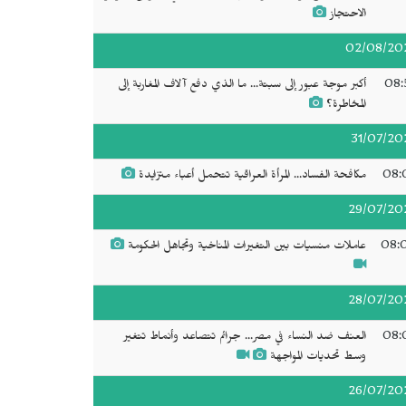
الاحتجاز
02/08/20
08:
أكبر موجة عبور إلى سبتة... ما الذي دفع آلاف المغاربة إلى
المخاطرة؟
31/07/20
08:
مكافحة الفساد... المرأة العراقية تتحمل أعباء متزايدة
29/07/20
08:
عاملات منسيات بين التغيرات المناخية وتجاهل الحكومة
28/07/20
08:
العنف ضد النساء في مصر... جرائم تتصاعد وأنماط تتغير
وسط تحديات المواجهة
26/07/20