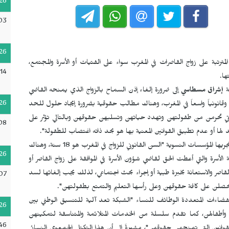
26
03
26
ترتبة على زواج القاصرات في المغرب سواء على الفتيات أو الأسرة والمجتمع،
14
ها
.
ة
إشراق مسطاسي
إلى ضرورة إلغاء إذن السماح بالزواج الذي يمنحه القاضي
26
وقانونياً واسعاً في المغرب، وهناك مطالب حقوقية بضرورة إيجاد حلول للحد
واتي تحرمن من طفولتهن وتهدد حياتهن وتسلبهن حقوقهن وبالتالي تؤثر على
08
 لها أو عدم تطبيق القوانين المعنية بها هو بحد ذاته اغتصاب للطفولة".
وأكدت أن منع زواج القاصرات يحتل حيزاً هاماً في النقاشات التي تجريها المؤسسات النسوية "السن القانوني للزواج في المغرب هو 18 سنة، وهناك
26
ء مقتضيات القانون 20 و21 و22 من مدونة الأسرة والتي أعطت الحق لقاضي شؤون الأسرة في الموافقة على زواج القاصر أو
اصر والاستعانة بخبرة طبية أو إجراء بحث اجتماعي، لذلك يجب إلغائها لسد
07
تحصلن على كافة حقوقهن وعلى رأسها التعليم والتمتع بطفولتهن".
ضاءات المتعددة الوظائف للنساء "الشبكة تعد آلية للتنسيق الوطني بين
26
أطفالهن، كما تقدم سلسلة من الخدمات المتلائمة والمتناسقة لتمكينهن
46