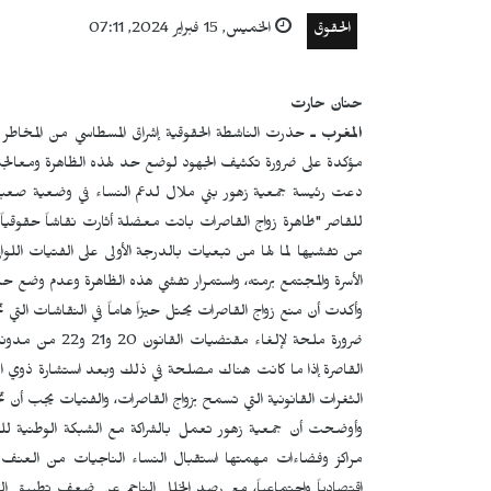
الحقوق
الخميس, 15 فبراير 2024, 07:11
حنان حارت
المغرب ـ
حذرت الناشطة الحقوقية إشراق المسطاسي من المخاطر الم
مؤكدة على ضرورة تكثيف الجهود لوضع حد لهذه الظاهرة ومعالجت
دعت رئيسة جمعية زهور بني ملال لدعم النساء في وضعية صعب
للقاصر "ظاهرة زواج القاصرات باتت معضلة أثارت نقاشاً حقوقياً 
من تفشيها لما لها من تبعيات بالدرجة الأولى على الفتيات الل
الأسرة والمجتمع برمته، واستمرار تفشي هذه الظاهرة وعدم وضع حد
ضرورة ملحة لإلغا
القاصرة إذا ما كانت هناك مصلحة في ذلك وبعد استشارة ذوي الق
الثغرات القانونية التي تسمح بزواج القاصرات، والفتيات يجب أن 
وأوضحت أن جمعية زهور تعمل بالشراكة مع الشبكة الوطنية للف
مراكز وفضاءات مهمتها استقبال النساء الناجيات من العنف و