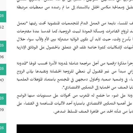
وانين التي تمنحهن حقوقهن"، مشيرةً إلى أن هذا التكتل الجمعوي النسائي
حليل ومعالجة مكامن الخلل بالاستناد إلى ما تم رصده من معطيات مرتبطة
26
ف للنساء نابعة من العمل الدائم للجمعيات المنضوية تحت رايتها "نعمل
52
لزواج القاصرات ومسألة العودة لبيت الزوجية، كما قدمنا عدة مقترحات
يها بأسرع وقت، حيث لابد أن تكون الولاية مشتركة بين الأم والأب سواء خلال
26
لأمهات لإشكاليات كثيرة خاصة تلك التي تتعلق بالحصول على الوثائق الإدارية
06
 مذكرة ترافعية من أجل مراجعة شاملة لمدونة الأسرة بحسب قولها "المدونة
26
تراعي مبدأ من غير المقبول أن نعطي للزوجة الحضانة ونقيدها بإذن الزوج
ساء في وضعية صعبة، ونحاول دمجهن في المجتمع باعتماد المؤهلات العلمية
00
ا العنف من الحماية إلى التمكين الاقتصادي".
ونة على ضوء ما خضع له المغرب من تحولات على مستويات منها الوضع
26
ً على أهمية التمكين الاقتصادي باعتباره أحد الآليات المساهمة في القضاء على
09
دياً من شأنه الحد من ظاهرة العنف المسلط ضدهن.
26