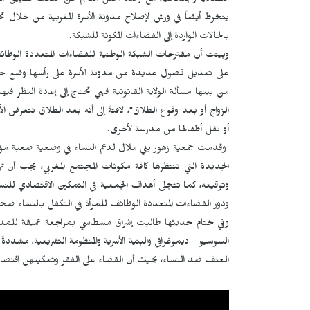
اقتصادياً واجتماعياً، مع رصد الخلل الناجم عن ضعف تطبيق الق
ينخرط أيضاً في ورش لإصلاح مدونة الأسرة المغربية من خلال ت
بالحالات الواردة إلى الفضاءات المكونة للشبكة
.
وبينت أن مقترحات الشبكة الوطنية للفضاءات المتعددة الوظائ
على تعديل فصول عديدة من مدونة الأسرة على رأسها وضع حد 
من بينها مسألة الولاية القانونية فهي تحتاج إلى إعادة النظر ف
الزواج أو بعد وقوع الطلاق"، لافتةً إلى أنه بعد الطلاق تتعرض ا
أو نقل أطفالها من مدرسة لأخرى
.
وقدمت جمعية زهور بني ملال لدعم النساء في وضعية صعبة مؤخراً
الجديدة التي تنتظرها كافة مكونات المجتمع المغربي، يجب أن 
وتوقيعه، كما تتجلى أهداف الجمعية في التمكين الاقتصادي للن
ودور الفضاءات المتعددة الوظائف للمرأة في التكفل بالنساء ضحاي
وفي ختام حديثها طالبت إشراق مسطاسي بمراجعة عميقة للمد
السوسيو - ديموغرافي والبنية الأسرية والمنظومة التشريعية، مشددة
العنف ضد النساء، بحيث أن القضاء على الفقر وتمكينهن اقتصا