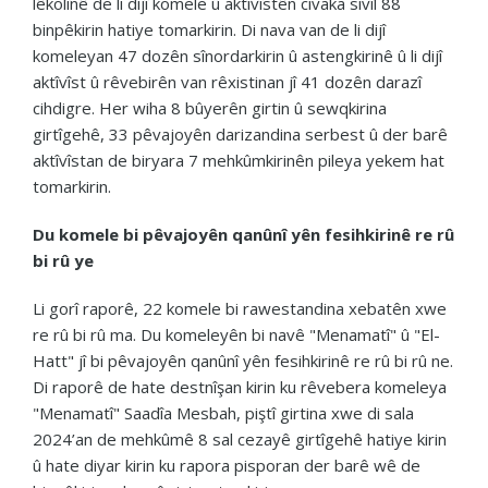
lêkolînê de li dijî komele û aktîvîstên civaka sivîl 88
binpêkirin hatiye tomarkirin. Di nava van de li dijî
komeleyan 47 dozên sînordarkirin û astengkirinê û li dijî
aktîvîst û rêvebirên van rêxistinan jî 41 dozên darazî
cihdigre. Her wiha 8 bûyerên girtin û sewqkirina
girtîgehê, 33 pêvajoyên darizandina serbest û der barê
aktîvîstan de biryara 7 mehkûmkirinên pileya yekem hat
tomarkirin.
Du komele bi pêvajoyên qanûnî yên fesihkirinê re rû
bi rû ye
Li gorî raporê, 22 komele bi rawestandina xebatên xwe
re rû bi rû ma. Du komeleyên bi navê "Menamatî" û "El-
Hatt" jî bi pêvajoyên qanûnî yên fesihkirinê re rû bi rû ne.
Di raporê de hate destnîşan kirin ku rêvebera komeleya
"Menamatî" Saadîa Mesbah, piştî girtina xwe di sala
2024’an de mehkûmê 8 sal cezayê girtîgehê hatiye kirin
û hate diyar kirin ku rapora pisporan der barê wê de