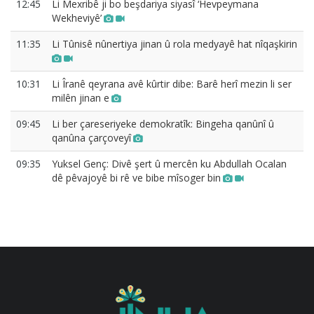
12:45
Li Mexribê ji bo beşdariya siyasî ‘Hevpeymana
Wekheviyê’
11:35
Li Tûnisê nûnertiya jinan û rola medyayê hat nîqaşkirin
10:31
Li Îranê qeyrana avê kûrtir dibe: Barê herî mezin li ser
milên jinan e
09:45
Li ber çareseriyeke demokratîk: Bingeha qanûnî û
qanûna çarçoveyî
09:35
Yuksel Genç: Divê şert û mercên ku Abdullah Ocalan
dê pêvajoyê bi rê ve bibe mîsoger bin