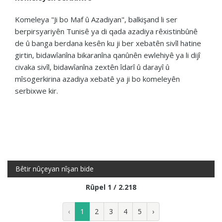
Komeleya "Ji bo Maf û Azadiyan", balkişand li ser
berpirsyariyên Tunisê ya di qada azadiya rêxistinbûnê
de û banga berdana kesên ku ji ber xebatên sivîl hatine
girtin, bidawîanîna bikaranîna qanûnên ewlehiyê ya li dijî
civaka sivîl, bidawîanîna zextên îdarî û darayî û
mîsogerkirina azadiya xebatê ya ji bo komeleyên
serbixwe kir.
Bêtir nûçeyan nîşan bide
Rûpel 1 / 2.218
‹
1
2
3
4
5
›