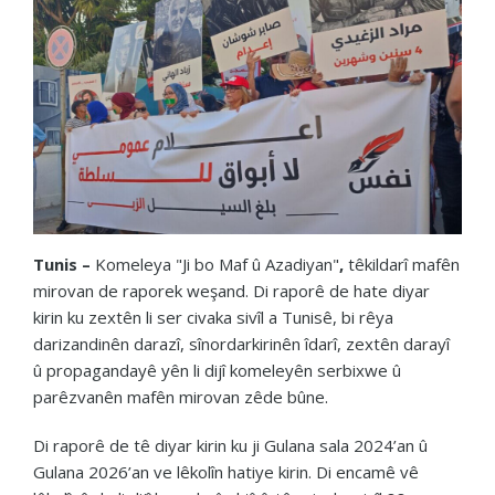
Tunis
–
Komeleya "Ji bo Maf û Azadiyan"
,
têkildarî mafên
mirovan de raporek weşand. Di raporê de hate diyar
kirin ku zextên li ser civaka sivîl a Tunisê, bi rêya
darizandinên darazî, sînordarkirinên îdarî, zextên darayî
û propagandayê yên li dijî komeleyên serbixwe û
parêzvanên mafên mirovan zêde bûne.
Di raporê de tê diyar kirin ku ji Gulana sala 2024’an û
Gulana 2026’an ve lêkolîn hatiye kirin. Di encamê vê