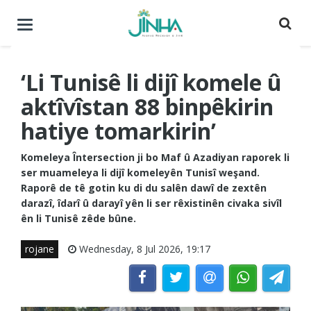
Menuyê
buguherîne
‘Li Tunisê li dijî komele û
aktîvîstan 88 binpêkirin
hatiye tomarkirin’
Komeleya Întersection ji bo Maf û Azadiyan raporek li
ser muameleya li dijî komeleyên Tunisî weşand.
Raporê de tê gotin ku di du salên dawî de zextên
darazî, îdarî û darayî yên li ser rêxistinên civaka sivîl
ên li Tunisê zêde bûne.
rojane
Wednesday, 8 Jul 2026, 19:17