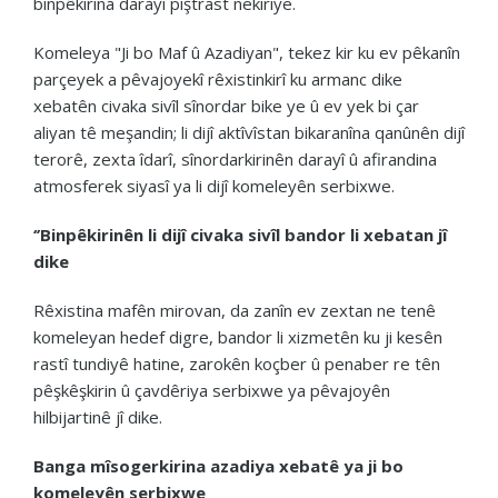
binpêkirina darayî piştrast nekiriye.
Komeleya
"Ji bo Maf û Azadiyan", tekez kir ku ev pêkanîn
parçeyek a pêvajoyekî rêxistinkirî ku armanc dike
xebatên civaka sivîl sînordar bike ye û ev yek bi çar
aliyan tê meşandin; li dijî aktîvîstan bikaranîna qanûnên dijî
terorê, zexta îdarî, sînordarkirinên darayî û afirandina
atmosferek siyasî ya li dijî komeleyên serbixwe.
‘’Binpêkirinên li dijî civaka sivîl bandor li xebatan jî
dike
Rêxistina mafên mirovan, da zanîn ev zextan ne tenê
komeleyan hedef digre, bandor li xizmetên ku ji kesên
rastî tundiyê hatine, zarokên koçber û penaber re tên
pêşkêşkirin û çavdêriya serbixwe ya pêvajoyên
hilbijartinê jî dike.
Banga mîsogerkirina azadiya xebatê ya ji bo
komeleyên serbixwe