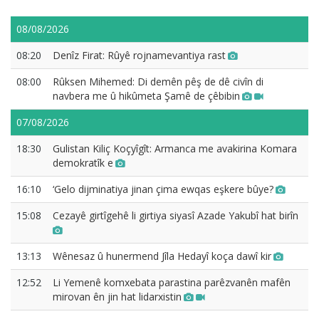
08/08/2026
08:20
Denîz Firat: Rûyê rojnamevantiya rast
08:00
Rûksen Mihemed: Di demên pêş de dê civîn di
navbera me û hikûmeta Şamê de çêbibin
07/08/2026
18:30
Gulistan Kiliç Koçyîgît: Armanca me avakirina Komara
demokratîk e
16:10
‘Gelo dijminatiya jinan çima ewqas eşkere bûye?
15:08
Cezayê girtîgehê li girtiya siyasî Azade Yakubî hat birîn
13:13
Wênesaz û hunermend Jîla Hedayî koça dawî kir
12:52
Li Yemenê komxebata parastina parêzvanên mafên
mirovan ên jin hat lidarxistin