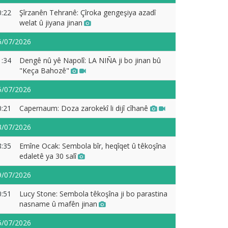
0:22
Şîrzanên Tehranê: Çîroka gengeşiya azadî
welat û jiyana jinan
6/07/2026
1:34
Dengê nû yê Napolî: LA NIÑA ji bo jinan bû
"Keça Bahozê"
5/07/2026
0:21
Capernaum: Doza zarokekî li dijî cîhanê
3/07/2026
8:35
Emîne Ocak: Sembola bîr, heqîqet û têkoşîna
edaletê ya 30 salî
9/07/2026
0:51
Lucy Stone: Sembola têkoşîna ji bo parastina
nasname û mafên jinan
5/07/2026