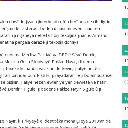
1
alên dawî de jiyana jinên ku di refên herî pêş de cih digrin
2
Di êrîşan de rasterast beden û nasnameyên jinan tên
1
ranîn jî nîşaneya nefreta li dijî têkoşîna jinan e. Armanc
nehatina pergala darazê jî têkoşîn domiya.
2
rnexê endama Meclisa Partiyê ya DBP'ê Sêvê Demîr,
1
 Meclisa Gel a Silopiyayê Pakîze Nayir, di dema
 taxeke ku hatibû valakirin derkevin, ji aliyê hezên
2
iranî birîndar bûn. Piştî ku ji rayadaran re ji bo ambûlansê
0
ansê bişînin, ji aliyê hêzên ewlehiyê yên dewletê ve hatin
 Sêvê Demîr 11 gule, ji bedena Pakîze Nayir 5 gule û ji
1
1
ze Nayir, li Tirkiyeyê di destpêka meha Çileya 2013’an de
1
re hebûn û pêvajoya çareseriyê dest pê kiribû. Di