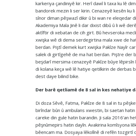
karkeriya çandiniyê kir. Herî dawî li taxa ku lê di
bandorek mezin li ser kirin. Cenazeyê kesên ku li
sînor diman pêşwazî dikir û bi wan re eleqedar d
Akademiya Mala Jinê li dar dixist dibû û li wê d
aktîftir di xebatan de cih girt. Bû hevseroka mecli
xwişka wê di dema serdegirtina mala xwe de hat b
berdan. Piştî demek kurt xwişka Pakîze Nayîr care
salek di girtîgehê de ma hat berdan. Piştre der 
beşdarî mersima cenazeyê Pakîze bûye lêpirsîn h
di kolana keça wê lê hatiye qetilkirin de derbas b
dest daye bilind bike.
Der barê qetliamê de 8 sal in kes nehatiye d
Di doza Sêvê, Fatma, Pakîze de 8 sal in tu pêşk
birîndar bûn û ambulans xwestin, bi saetan hatin 
careke din gule hatin barandin. Ji sala 2016’an he
pêşnûmepirs hatin dayîn. Avakirina komîsyona lê
bêencam ma. Dosyaya lêkolînê di refên tozgirtî 