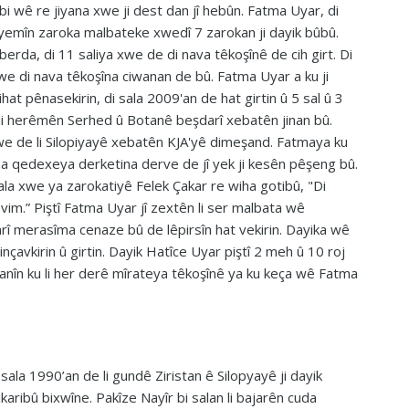
i wê re jiyana xwe ji dest dan jî hebûn. Fatma Uyar, di
emîn zaroka malbateke xwedî 7 zarokan ji dayik bûbû.
berda, di 11 saliya xwe de di nava têkoşînê de cih girt. Di
we di nava têkoşîna ciwanan de bû. Fatma Uyar a ku ji
hat pênasekirin, di sala 2009'an de hat girtin û 5 sal û 3
 li herêmên Serhed û Botanê beşdarî xebatên jinan bû.
xwe de li Silopiyayê xebatên KJA'yê dimeşand. Fatmaya ku
 dema qedexeya derketina derve de jî yek ji kesên pêşeng bû.
ala xwe ya zarokatiyê Felek Çakar re wiha gotibû, "Di
vim.” Piştî Fatma Uyar jî zextên li ser malbata wê
î merasîma cenaze bû de lêpirsîn hat vekirin. Dayika wê
nçavkirin û girtin. Dayik Hatîce Uyar piştî 2 meh û 10 roj
anîn ku li her derê mîrateya têkoşînê ya ku keça wê Fatma
 sala 1990’an de li gundê Ziristan ê Silopyayê ji dayik
ikaribû bixwîne. Pakîze Nayîr bi salan li bajarên cuda