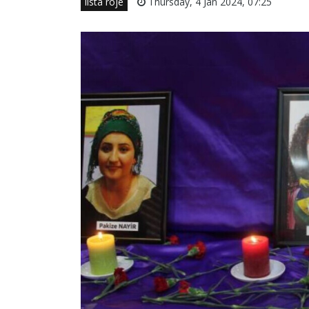
lîsta rojê
Thursday, 4 Jan 2024, 07:25