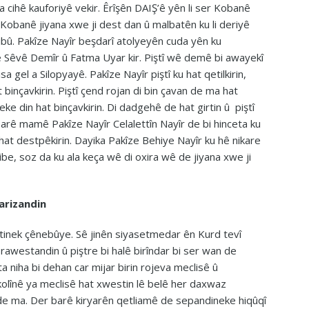
ma cihê kauforiyê vekir. Êrîşên DAIŞ’ê yên li ser Kobanê
 Kobanê jiyana xwe ji dest dan û malbatên ku li deriyê
ibû. Pakîze Nayîr beşdarî atolyeyên cuda yên ku
erê Sêvê Demîr û Fatma Uyar kir. Piştî wê demê bi awayekî
sa gel a Silopyayê. Pakîze Nayîr piştî ku hat qetilkirin,
inçavkirin. Piştî çend rojan di bin çavan de ma hat
ke din hat binçavkirin. Di dadgehê de hat girtin û piştî
barê mamê Pakîze Nayîr Celalettîn Nayîr de bi hinceta ku
at destpêkirin. Dayika Pakîze Behiye Nayîr ku hê nikare
ibe, soz da ku ala keça wê di oxira wê de jiyana xwe ji
arizandin
etinek çênebûye. Sê jinên siyasetmedar ên Kurd tevî
rawestandin û piştre bi halê birîndar bi ser wan de
ta niha bi dehan car mijar birin rojeva meclisê û
kolînê ya meclisê hat xwestin lê belê her daxwaz
de ma. Der barê kiryarên qetliamê de sepandineke hiqûqî