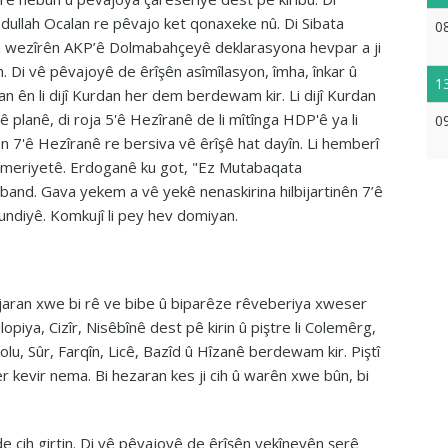
llah Ocalan re pêvajo ket qonaxeke nû. Di Sibata
0
 û wezîrên AKP’ê Dolmabahçeyê deklarasyona hevpar a ji
n. Di vê pêvajoyê de êrîşên asîmîlasyon, îmha, înkar û
1
n ên li dijî Kurdan her dem berdewam kir. Li dijî Kurdan
ê planê, di roja 5'ê Hezîranê de li mîtînga HDP'ê ya li
0
n 7'ê Hezîranê re bersiva vê êrîşê hat dayîn. Li hemberî
st meriyetê. Erdoganê ku got, "Ez Mutabaqata
and. Gava yekem a vê yekê nenaskirina hilbijartinên 7’ê
ndiyê. Komkujî li pey hev domiyan.
i bajaran xwe bi rê ve bibe û biparêze rêveberiya xweser
Silopiya, Cizîr, Nisêbînê dest pê kirin û piştre li Colemêrg,
lu, Sûr, Farqîn, Licê, Bazîd û Hîzanê berdewam kir. Piştî
ser kevir nema. Bi hezaran kes ji cih û warên xwe bûn, bi
e cih girtin. Di vê pêvajoyê de êrîşên yekîneyên şerê