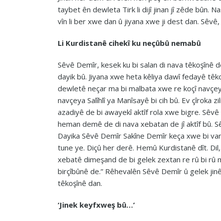
taybet ên dewleta Tirk li dijî jinan jî zêde bûn. 
vîn li ber xwe dan û jiyana xwe ji dest dan. Sê
Li Kurdistanê cihekî ku neçûbû nemabû
Sêvê Demîr, kesek ku bi salan di nava têkoşînê de
dayik bû. Jiyana xwe heta kêliya dawî fedayê têkoş
dewletê neçar ma bi malbata xwe re koçî navçeya
navçeya Salîhlî ya Manîsayê bi cih bû. Ev çîroka
azadiyê de bi awayekî aktîf rola xwe bigre. Sêvê
heman demê de di nava xebatan de jî aktîf bû. Sê
Dayika Sêvê Demîr Sakîne Demîr keça xwe bi van 
tune ye. Diçû her derê. Hemû Kurdistanê dît. Dil,
xebatê dimeşand de bi gelek zextan re rû bi rû ma
birçîbûnê de.” Rêhevalên Sêvê Demîr û gelek jinên 
têkoşînê dan.
‘Jinek keyfxweş bû…’