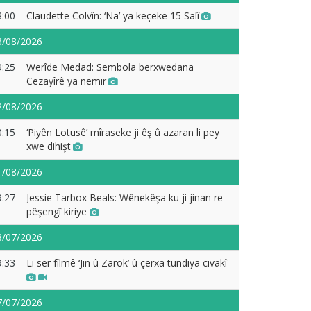
8:00
Claudette Colvîn: ‘Na’ ya keçeke 15 Salî
3/08/2026
9:25
Werîde Medad: Sembola berxwedana
Cezayîrê ya nemir
2/08/2026
0:15
‘Piyên Lotusê’ mîraseke ji êş û azaran li pey
xwe dihişt
1/08/2026
9:27
Jessie Tarbox Beals: Wênekêşa ku ji jinan re
pêşengî kiriye
8/07/2026
9:33
Li ser fîlmê ‘Jin û Zarok’ û çerxa tundiya civakî
7/07/2026