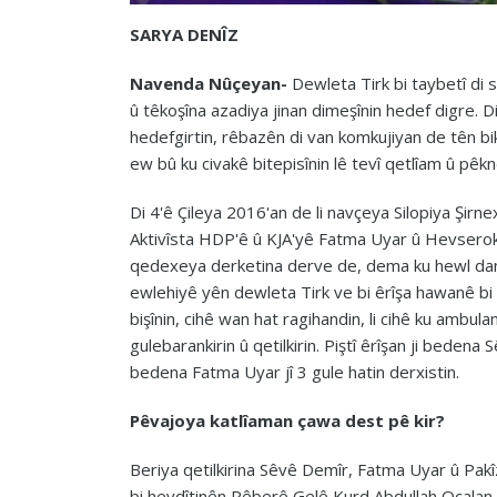
SARYA DENÎZ
Navenda Nûçeyan-
Dewleta Tirk bi taybetî di s
û têkoşîna azadiya jinan dimeşînin hedef digre. 
hedefgirtin, rêbazên di van komkujiyan de tên bika
ew bû ku civakê bitepisînin lê tevî qetlîam û pêk
Di 4'ê Çileya 2016'an de li navçeya Silopiya Şi
Aktivîsta HDP'ê û KJA'yê Fatma Uyar û Hevseroka
qedexeya derketina derve de, dema ku hewl dan ji
ewlehiyê yên dewleta Tirk ve bi êrîşa hawanê bi g
bişînin, cihê wan hat ragihandin, li cihê ku ambul
gulebarankirin û qetilkirin. Piştî êrîşan ji bedena
bedena Fatma Uyar jî 3 gule hatin derxistin.
Pêvajoya katlîaman çawa dest pê kir?
Beriya qetilkirina Sêvê Demîr, Fatma Uyar û Pakî
bi hevdîtinên Rêberê Gelê Kurd Abdullah Ocalan 