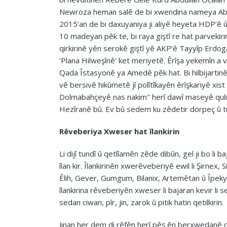
Newroza heman salê de bi xwendina nameya Abdu
2015’an de bi daxuyaniya ji aliyê heyeta HDP’ê
10 madeyan pêk te, bi raya giştî re hat parvekiri
qirkirinê yên serokê giştî yê AKP’ê Tayyîp Erdoga
'Plana Hilweşînê' ket meriyetê. Êrîşa yekemîn a v
Qada Îstasyonê ya Amedê pêk hat. Bi hilbijartinê
vê bersivê hikûmetê jî polîtîkayên êrîşkariyê xi
Dolmabahçeyê nas nakim" herî dawî maseyê qulib
Hezîranê bû. Ev bû sedem ku zêdetir dorpeç û tu
Rêveberiya Xweser hat îlankirin
Li dijî tundî û qetlîamên zêde dibûn, gel ji bo l
îlan kir. Îlankirinên xwerêveberiyê ewil li Şirnex, 
Êlih, Gever, Gumgum, Bilanix, Artemêtan û Îpekyo
îlankirina rêveberiyên xweser li bajaran kevir li 
sedan ciwan, pîr, jin, zarok û pitik hatin qetilkirin.
Jinan her dem di rêfên herî pêş ên berxwedanê d