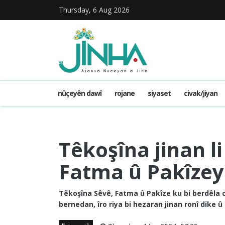
Thursday, 6 Aug 2026
nûçeyên dawî
rojane
siyaset
civak/jiyan
Têkoşîna jinan l
Fatma û Pakîze
Têkoşîna Sêvê, Fatma û Pakîze ku bi berdêla
bernedan, îro riya bi hezaran jinan ronî dike 