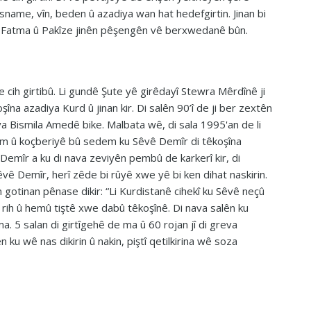
Nasname, vîn, beden û azadiya wan hat hedefgirtin. Jinan bi
vê, Fatma û Pakîze jinên pêşengên vê berxwedanê bûn.
 cih girtibû. Li gundê Şute yê girêdayî Stewra Mêrdînê ji
îna azadiya Kurd û jinan kir. Di salên 90’î de ji ber zextên
 Bismila Amedê bike. Malbata wê, di sala 1995'an de li
 zilm û koçberiyê bû sedem ku Sêvê Demîr di têkoşîna
 Demîr a ku di nava zeviyên pembû de karkerî kir, di
vê Demîr, herî zêde bi rûyê xwe yê bi ken dihat naskirin.
gotinan pênase dikir: “Li Kurdistanê cihekî ku Sêvê neçû
 rih û hemû tiştê xwe dabû têkoşînê. Di nava salên ku
. 5 salan di girtîgehê de ma û 60 rojan jî di greva
ku wê nas dikirin û nakin, piştî qetilkirina wê soza