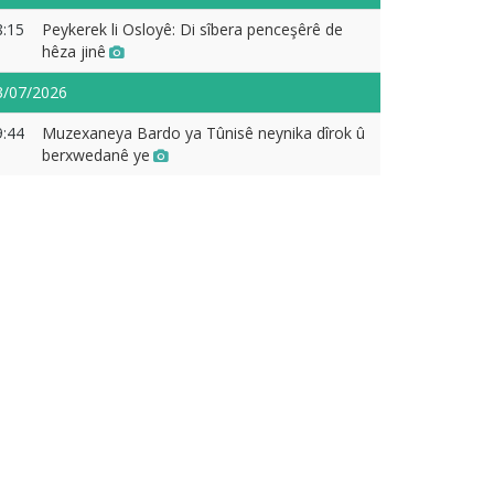
8:15
Peykerek li Osloyê: Di sîbera penceşêrê de
hêza jinê
3/07/2026
9:44
Muzexaneya Bardo ya Tûnisê neynika dîrok û
berxwedanê ye