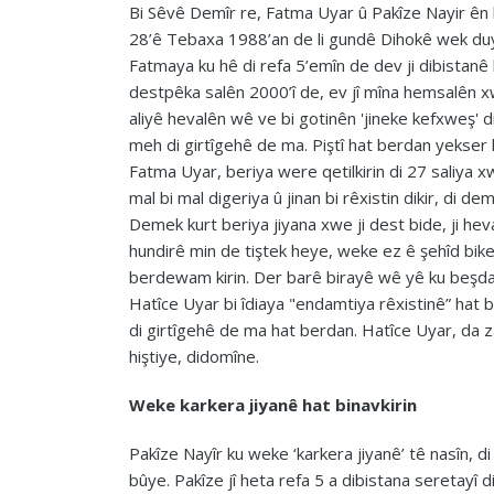
Bi Sêvê Demîr re, Fatma Uyar û Pakîze Nayir ên b
28’ê Tebaxa 1988’an de li gundê Dihokê wek duy
Fatmaya ku hê di refa 5’emîn de dev ji dibistanê 
destpêka salên 2000’î de, ev jî mîna hemsalên x
aliyê hevalên wê ve bi gotinên 'jineke kefxweş' di
meh di girtîgehê de ma. Piştî hat berdan yekser
Fatma Uyar, beriya were qetilkirin di 27 saliya 
mal bi mal digeriya û jinan bi rêxistin dikir, di
Demek kurt beriya jiyana xwe ji dest bide, ji hev
hundirê min de tiştek heye, weke ez ê şehîd bike
berdewam kirin. Der barê birayê wê yê ku beşdar
Hatîce Uyar bi îdiaya "endamtiya rêxistinê” hat bi
di girtîgehê de ma hat berdan. Hatîce Uyar, da z
hiştiye, didomîne.
Weke karkera jiyanê hat binavkirin
Pakîze Nayîr ku weke ‘karkera jiyanê’ tê nasîn, di
bûye. Pakîze jî heta refa 5 a dibistana seretayî d