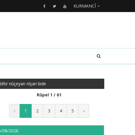
KURMANCÎ
Bêtir nûçeyan nîşan bide
Rûpel 1 / 61
‹
1
2
3
4
5
›
5/08/2026