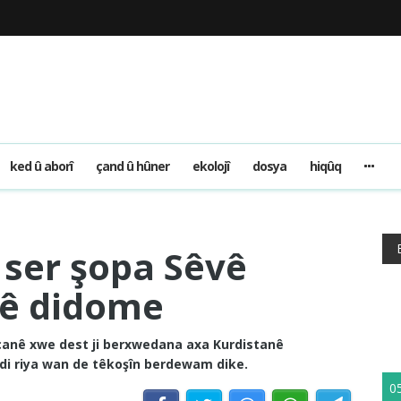
ked û aborî
çand û hûner
ekolojî
dosya
hiqûq
i ser şopa Sêvê
yê didome
 canê xwe dest ji berxwedana axa Kurdistanê
û di riya wan de têkoşîn berdewam dike.
0