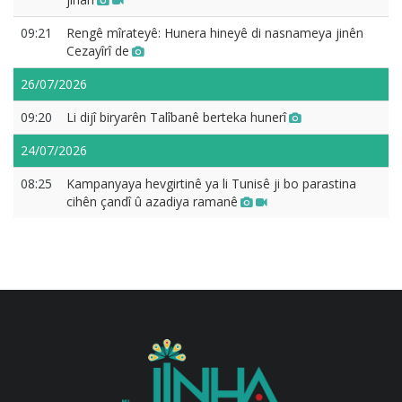
09:21
Rengê mîrateyê: Hunera hineyê di nasnameya jinên
Cezayîrî de
26/07/2026
09:20
Li dijî biryarên Talîbanê berteka hunerî
24/07/2026
08:25
Kampanyaya hevgirtinê ya li Tunisê ji bo parastina
cihên çandî û azadiya ramanê