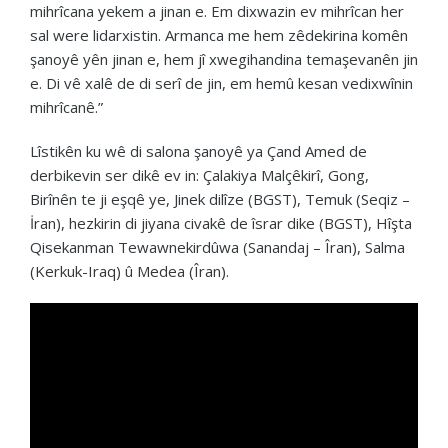
mihrîcana yekem a jinan e. Em dixwazin ev mihrîcan her
sal were lidarxistin. Armanca me hem zêdekirina komên
şanoyê yên jinan e, hem jî xwegihandina temaşevanên jin
e. Di vê xalê de di serî de jin, em hemû kesan vedixwînin
mihrîcanê.”
Lîstikên ku wê di salona şanoyê ya Çand Amed de
derbikevin ser dikê ev in: Çalakiya Malçêkirî, Gong,
Birînên te ji eşqê ye, Jinek dilîze (BGST), Temuk (Seqiz –
İran), hezkirin di jiyana civakê de îsrar dike (BGST), Hîşta
Qisekanman Tewawnekirdûwa (Sanandaj – Îran), Salma
(Kerkuk-Iraq) û Medea (Îran).