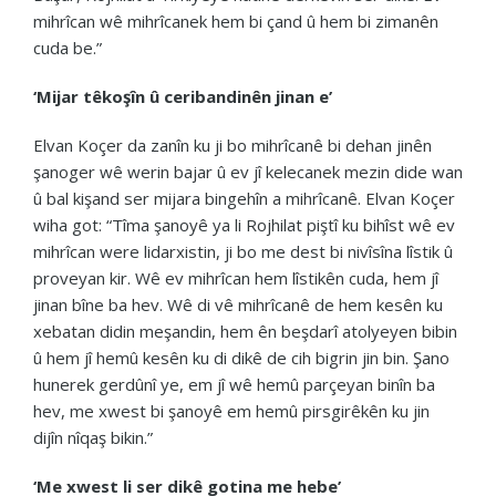
mihrîcan wê mihrîcanek hem bi çand û hem bi zimanên
cuda be.”
‘Mijar têkoşîn û ceribandinên jinan e’
Elvan Koçer da zanîn ku ji bo mihrîcanê bi dehan jinên
şanoger wê werin bajar û ev jî kelecanek mezin dide wan
û bal kişand ser mijara bingehîn a mihrîcanê. Elvan Koçer
wiha got: “Tîma şanoyê ya li Rojhilat piştî ku bihîst wê ev
mihrîcan were lidarxistin, ji bo me dest bi nivîsîna lîstik û
proveyan kir. Wê ev mihrîcan hem lîstikên cuda, hem jî
jinan bîne ba hev. Wê di vê mihrîcanê de hem kesên ku
xebatan didin meşandin, hem ên beşdarî atolyeyen bibin
û hem jî hemû kesên ku di dikê de cih bigrin jin bin. Şano
hunerek gerdûnî ye, em jî wê hemû parçeyan binîn ba
hev, me xwest bi şanoyê em hemû pirsgirêkên ku jin
dijîn nîqaş bikin.”
‘Me xwest li ser dikê gotina me hebe’