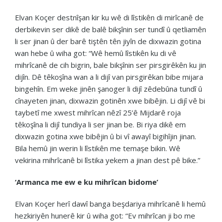
Elvan Koçer destnîşan kir ku wê di lîstikên di mirîcanê de
derbikevin ser dikê de balê bikşînin ser tundî û qetliamên
li ser jinan û der barê tiştên tên jiyîn de dixwazin gotina
wan hebe û wiha got: “Wê hemû lîstikên ku di vê
mihrîcanê de cih bigrin, bale bikşînin ser pirsgirêkên ku jin
dijîn. Dê têkoşîna wan a li dijî van pirsgirêkan bibe mijara
bingehîn. Em weke jinên şanoger li dijî zêdebûna tundî û
cînayeten jinan, dixwazin gotinên xwe bibêjin. Li dijî vê bi
taybetî me xwest mihrîcan nêzî 25’ê Mijdarê roja
têkoşîna li dijî tundiya li ser jinan be. Bi riya dikê em
dixwazin gotina xwe bibêjin û bi vî awayî bigihîjin jinan.
Bila hemû jin werin li lîstikên me temaşe bikin. Wê
vekirina mihrîcanê bi lîstika yekem a jinan dest pê bike.”
‘Armanca me ew e ku mihrîcan bidome’
Elvan Koçer herî dawî banga beşdariya mihrîcanê li hemû
hezkiriyên hunerê kir û wiha got: “Ev mihrîcan ji bo me