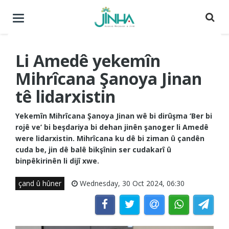
Menuyê
buguherîne
Li Amedê yekemîn
Mihrîcana Şanoya Jinan
tê lidarxistin
Yekemîn Mihrîcana Şanoya Jinan wê bi dirûşma ‘Ber bi
rojê ve’ bi beşdariya bi dehan jinên şanoger li Amedê
were lidarxistin. Mihrîcana ku dê bi ziman û çandên
cuda be, jin dê balê bikşînin ser cudakarî û
binpêkirinên li dijî xwe.
çand û hûner
Wednesday, 30 Oct 2024, 06:30