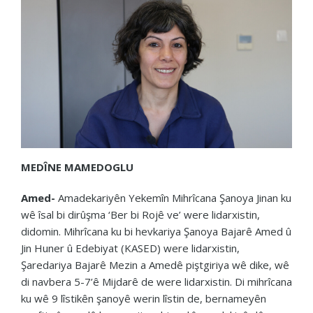
MEDÎNE MAMEDOGLU
Amed-
Amadekariyên Yekemîn Mihrîcana Şanoya Jinan ku
wê îsal bi dirûşma ‘Ber bi Rojê ve’ were lidarxistin,
didomin. Mihrîcana ku bi hevkariya Şanoya Bajarê Amed û
Jin Huner û Edebiyat (KASED) were lidarxistin,
Şaredariya Bajarê Mezin a Amedê piştgiriya wê dike, wê
di navbera 5-7’ê Mijdarê de were lidarxistin. Di mihrîcana
ku wê 9 lîstikên şanoyê werin lîstin de, bernameyên