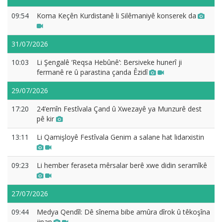
09:54
Koma Keçên Kurdistanê li Silêmaniyê konserek da
31/07/2026
10:03
Li Şengalê ‘Reqsa Hebûnê’: Bersiveke hunerî ji
fermanê re û parastina çanda Êzidî
29/07/2026
17:20
24’emîn Festîvala Çand û Xwezayê ya Munzurê dest
pê kir
13:11
Li Qamişloyê Festîvala Genim a salane hat lidarxistin
09:23
Li hember feraseta mêrsalar berê xwe didin seramîkê
27/07/2026
09:44
Medya Qendîl: Dê sînema bibe amûra dîrok û têkoşîna
jinan