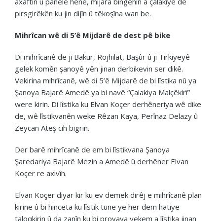
axaftin û panelê hene, mijara bingehîn a çalakiyê dê
pirsgirêkên ku jin dijîn û têkoşîna wan be.
Mihrîcan wê di 5’ê Mijdarê de dest pê bike
Di mihrîcanê de ji Bakur, Rojhilat, Başûr û ji Tirkiyeyê
gelek komên şanoyê yên jinan derbikevin ser dikê.
Vekirina mihrîcanê, wê di 5’ê Mijdarê de bi lîstika nû ya
Şanoya Bajarê Amedê ya bi navê “Çalakiya Malçêkirî”
were kirin. Di lîstika ku Elvan Koçer derhêneriya wê dike
de, wê lîstikvanên weke Rêzan Kaya, Perînaz Delazy û
Zeycan Ateş cih bigrin.
Der barê mihrîcanê de em bi lîstikvana Şanoya
Şaredariya Bajarê Mezin a Amedê û derhêner Elvan
Koçer re axivîn.
Elvan Koçer diyar kir ku ev demek dirêj e mihrîcanê plan
kirine û bi hinceta ku lîstik tune ye her dem hatiye
taloqkirin û da zanîn ku bi provaya yekem a lîstika jinan