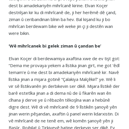
dest bi amadekariyên mihrîcanê kirine. Elvan Koçer
destnîşan kir ku di mihrîcanê de, ji her herêmê dê çand,
ziman û ceribandinan bînin ba hev. Bal kişand ku ji bo
mihrîcan berdewam bike wê weke jin çi ji destên wan
were bikin.
‘Wê mihrîcanek bi gelek ziman û çandan be’
Elvan Koçer di berdewamiya axaftina xwe de ev tişt got:
“Dema me provaya yekem a lîstika jinan girt, me got ‘êdî
temam’e û me dest bi amadekariyên mihrîcanê kir. Navê
lîstika jinan a mijara gotinê “Çalakiya Malçêkirî” ye. Wê li
vir sê lîstikvanên jin derbikevin ser dikê. Mijara lîstikê der
barê estetîka jinan a di dema nû de û fikarên wan ên
cîhana ji derve ye û rêbazên têkoşîna wan a hebûnê
digre dest. Wê di vê mihrîcanê de 9 lîstikên şanoyê yên
jinan werin pêşandan, axaftin û panel werin lidarxistin. Di
vê mihrîcanê de ne tenê em, wê komên şanoyê yên ji
Başûr, Rojhilat û Tirkiyeyê hatine derkevin ser dikê. Ev