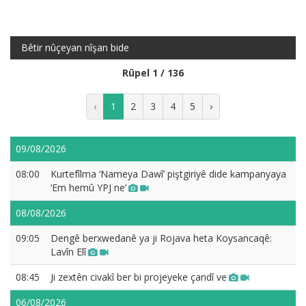
Bêtir nûçeyan nîşan bide
Rûpel 1 / 136
‹
1
2
3
4
5
›
09/08/2026
08:00
Kurtefîlma ‘Nameya Dawî’ piştgiriyê dide kampanyaya
‘Em hemû YPJ ne’
08/08/2026
09:05
Dengê berxwedanê ya ji Rojava heta Koysancaqê:
Lavîn Elî
08:45
Ji zextên civakî ber bi projeyeke çandî ve
06/08/2026