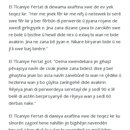
El Tîcaniye Fertat di dewama axaftina xwe de ev yek
teqez kir: "Her me jinek fêr kir me nifş û netewek bi serê
xwe fêr kir ji ber fêrbûn di perwerde û jiyana rojane de
xwedî girîngiyek e. Jina zana dizane çawa bi zarokên xwe
re bide û bistîne û hewil dide nirx û exlaq bi wan re bide
avakirin. Jina ne zana bê jiyan e. Nikare biryaran bide û ne
jî li xwe baş binêre."
El Tîcaniye Fertat got: "Dema xwendekara jin gihaşt
pêvajoya navîn de civak jineke zana bidest dixe ji ber
gihaştina jinan bo asta navîn zanebûnê bi wan re çêdike û
hezkirina wan ji bo çûyîna zanîngehê dide avakirin.
Rêjeya jinan di perwerdeya seretayî de ji sedî 90 e lê
belê di astên berpirsyariyê de rêjeya wan ji sedî 60
derbas nake."
El Tîcaniye Fertat di dawiya axaftina xwe de teqez kir ku
sînorên zagonî hene nahêlin jin bigihêjin navendên
biryarê ji ber divê bi salan bi xwendinê re mijûl bibin