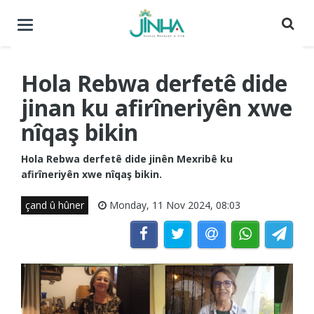
Menuyê
buguherîne
Hola Rebwa derfetê dide
jinan ku afirîneriyên xwe
nîqaş bikin
Hola Rebwa derfetê dide jinên Mexribê ku
afirîneriyên xwe nîqaş bikin.
çand û hûner
Monday, 11 Nov 2024, 08:03