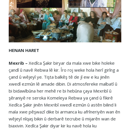
HENAN HARET
Mexrib –
Xedîca Şakir biryar da mala xwe bike holeke
çandî û navê Rebwa lê kir. Îro roj weke hola herî girîng a
çand û wêjeyî ye. Tişta balkêş tê de jî ew e ku jinên
xwedî ezmûn lê amade dibin. Di atmosfereke malbatî û
bi bidawîbûna her mehê re bi hebûna çaya Mexribî û
şêraniyê re seroka Komeleya Rebwa ya çand û fikirê
Xedîca Şakir jinên Mexribî xwedî ezmûn û astên bilind li
mala xwe pêşwazî dike bi armanca ku afrîneriyên wan ên
wêjeyî nîqaş bikin û derbarê tecrube û mijarên wan de
biaxivin. Xedîca Şakir diyar kir ku navê hola ku