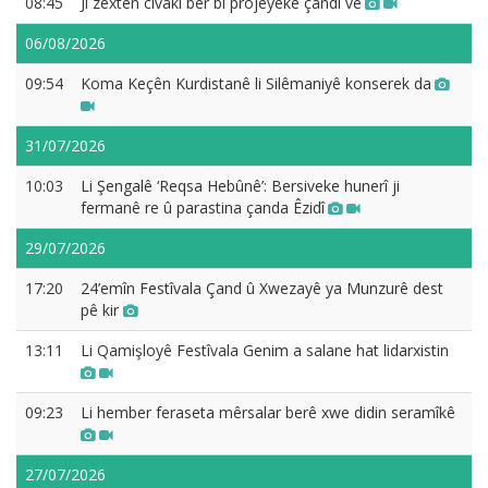
08:45
Ji zextên civakî ber bi projeyeke çandî ve
06/08/2026
09:54
Koma Keçên Kurdistanê li Silêmaniyê konserek da
31/07/2026
10:03
Li Şengalê ‘Reqsa Hebûnê’: Bersiveke hunerî ji
fermanê re û parastina çanda Êzidî
29/07/2026
17:20
24’emîn Festîvala Çand û Xwezayê ya Munzurê dest
pê kir
13:11
Li Qamişloyê Festîvala Genim a salane hat lidarxistin
09:23
Li hember feraseta mêrsalar berê xwe didin seramîkê
27/07/2026