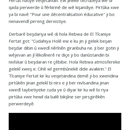
Fertat hatiye veqetandin. Ew jineke tecrubeya wê di
qada perwerde û fêrkirinê de wê kişandiye. Pirtûka xwe
ya bi navê "Pour une décentralisation éducative" ji bo
nenavendî pirreng derxistiye.
Derbarê beşdariya wê di hola Rebwa de El Tîcaniye
Fertat got: "Cudahiya Holê ew e ku jin ji gelek beşan
beşdar dibin û xwedî nêrînên giranbuha ne. Ji ber gotin ji
wêjevan an jî lêkolînerê re diçe ji bo danûstandin bi
nivîskar û beşdaran re çêbibe. Hola Rebwa atmosfereke
gelekî xweş e. Cihê wî germbûnekê dide avakirin." El
Tîcaniye Fertat kir ku veqetandina demê ji bo xwendina
pirtûkên jinan gelekî bi nirx e ji ber nivîsandina jinan
xwedî taybetiyeke cuda ye û diyar kir ku wê bi riya
pirtûka xwe hewil da balê bikşîne ser pirsgirêkên
perwerdeyê.