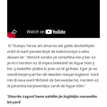
El Tîcaniye Fertat anî ziman ku wê gelek destkeftiyên
erênî di warê perwerdeyê de bidestxistiye û wiha
dewam kir: "Motorê sereke yê serkeftina min ji ber ez
jin im û herdem ez di mijara binketinê de hişyar bûm ji
ber çi binkeftin çêdibe bi jinan ve tê girêdan. Eger jin ne
xwedî berpirsyarî bin dê nikaribin rewşan bugherin. Karê
min di nava warê fêrbûnê de berxwedan bû. Herdem ez
di parastina berjewendiya zarok de hişyar bûm."
‘Sînorên zagonî hene nahêlin jin bigihêjin navendên
biryarê’