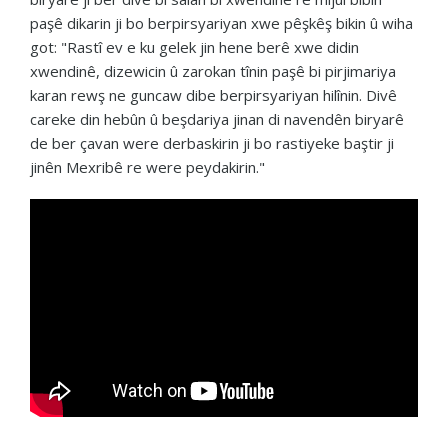
paşê dikarin ji bo berpirsyariyan xwe pêşkêş bikin û wiha
got: "Rastî ev e ku gelek jin hene berê xwe didin
xwendinê, dizewicin û zarokan tînin paşê bi pirjimariya
karan rewş ne guncaw dibe berpirsyariyan hilînin. Divê
careke din hebûn û beşdariya jinan di navendên biryarê
de ber çavan were derbaskirin ji bo rastiyeke baştir ji
jinên Mexribê re were peydakirin."