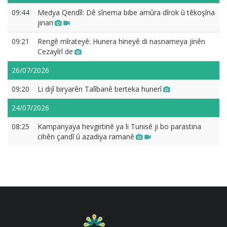
09:44
Medya Qendîl: Dê sînema bibe amûra dîrok û têkoşîna
jinan
09:21
Rengê mîrateyê: Hunera hineyê di nasnameya jinên
Cezayîrî de
26/07/2026
09:20
Li dijî biryarên Talîbanê berteka hunerî
24/07/2026
08:25
Kampanyaya hevgirtinê ya li Tunisê ji bo parastina
cihên çandî û azadiya ramanê