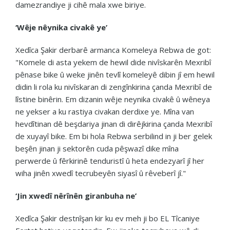
damezrandiye ji cihê mala xwe biriye.
‘Wêje nêynika civakê ye’
Xedîca Şakir derbarê armanca Komeleya Rebwa de got:
"Komele di asta yekem de hewil dide nivîskarên Mexribî
pênase bike û weke jinên tevlî komeleyê dibin jî em hewil
didin li rola ku nivîskaran di zengînkirina çanda Mexribî de
lîstine binêrin. Em dizanin wêje neynika civakê û wêneya
ne yekser a ku rastiya civakan derdixe ye. Mîna van
hevdîtinan dê beşdariya jinan di dirêjkirina çanda Mexribî
de xuyayî bike. Em bi hola Rebwa serbilind in ji ber gelek
beşên jinan ji sektorên cuda pêşwazî dike mîna
perwerde û fêrkirinê tenduristî û heta endezyarî jî her
wiha jinên xwedî tecrubeyên siyasî û rêveberî jî."
‘Jin xwedî nêrînên giranbuha ne’
Xedîca Şakir destnîşan kir ku ev meh ji bo EL Tîcaniye