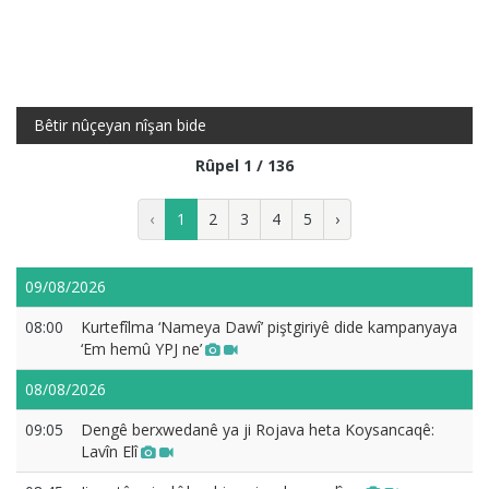
Bêtir nûçeyan nîşan bide
Rûpel 1 / 136
‹
1
2
3
4
5
›
09/08/2026
08:00
Kurtefîlma ‘Nameya Dawî’ piştgiriyê dide kampanyaya
‘Em hemû YPJ ne’
08/08/2026
09:05
Dengê berxwedanê ya ji Rojava heta Koysancaqê:
Lavîn Elî