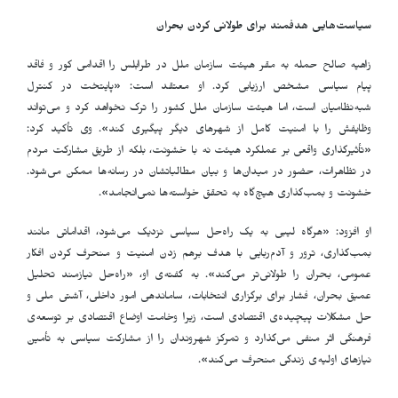
سیاست‌هایی هدفمند برای طولانی کردن بحران
زاهیه صالح حمله به مقر هیئت سازمان ملل در طرابلس را اقدامی کور و فاقد
پیام سیاسی مشخص ارزیابی کرد. او معتقد است: «پایتخت در کنترل
شبه‌نظامیان است، اما هیئت سازمان ملل کشور را ترک نخواهد کرد و می‌تواند
وظایفش را با امنیت کامل از شهرهای دیگر پیگیری کند». وی تأکید کرد:
«تأثیرگذاری واقعی بر عملکرد هیئت نه با خشونت، بلکه از طریق مشارکت مردم
در تظاهرات، حضور در میدان‌ها و بیان مطالباتشان در رسانه‌ها ممکن می‌شود.
خشونت و بمب‌گذاری هیچ‌گاه به تحقق خواسته‌ها نمی‌انجامد».
او افزود: «هرگاه لیبی به یک راه‌حل سیاسی نزدیک می‌شود، اقداماتی مانند
بمب‌گذاری، ترور و آدم‌ربایی با هدف برهم زدن امنیت و منحرف کردن افکار
عمومی، بحران را طولانی‌تر می‌کند». به گفته‌ی او، «راه‌حل نیازمند تحلیل
عمیق بحران، فشار برای برگزاری انتخابات، ساماندهی امور داخلی، آشتی ملی و
حل مشکلات پیچیده‌ی اقتصادی است، زیرا وخامت اوضاع اقتصادی بر توسعه‌ی
فرهنگی اثر منفی می‌گذارد و تمرکز شهروندان را از مشارکت سیاسی به تأمین
نیازهای اولیه‌ی زندگی منحرف می‌کند».