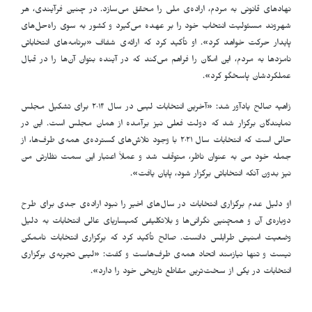
نهادهای قانونی به مردم، اراده‌ی ملی را محقق می‌سازد. در چنین فرآیندی، هر
شهروند مسئولیت انتخاب خود را بر عهده می‌گیرد و کشور به سوی راه‌حل‌های
پایدار حرکت خواهد کرد». او تأکید کرد که ارائه‌ی شفاف «برنامه‌های انتخاباتی
نامزدها به مردم، این امکان را فراهم می‌کند که در آینده بتوان آن‌ها را در قبال
عملکردشان پاسخگو کرد».
زاهیه صالح یادآور شد: «آخرین انتخابات لیبی در سال ۲۰۱۴ برای تشکیل مجلس
نمایندگان برگزار شد که دولت فعلی نیز برآمده از همان مجلس است. این در
حالی است که انتخابات سال ۲۰۲۱ با وجود تلاش‌های گسترده‌ی همه‌ی طرف‌ها، از
جمله خود من به عنوان ناظر، متوقف شد و عملاً اعتبار این سمت نظارتی من
نیز بدون آنکه انتخاباتی برگزار شود، پایان یافت».
او دلیل عدم برگزاری انتخابات در سال‌های اخیر را نبود اراده‌ی جدی برای طرح
دوباره‌ی آن و همچنین نگرانی‌ها و بلاتکلیفی کمیساریای عالی انتخابات به دلیل
وضعیت امنیتی طرابلس دانست. صالح تأکید کرد که برگزاری انتخابات ناممکن
نیست و تنها نیازمند اتحاد همه‌ی طرف‌هاست و گفت: «لیبی تجربه‌ی برگزاری
انتخابات در یکی از سخت‌ترین مقاطع تاریخی خود را دارد».