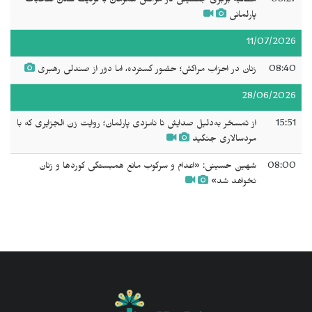
08:27
مطالبه برابری جنسیتی در مراکش همزمان با نزدیک شدن انتخابات
پارلمانی
11/07/2026
08:40
زنان در احزاب مراکش؛ حضور گسترده، اما دور از صندلی رهبری
28/06/2026
15:51
از تمسخر به‌دلیل صدایش تا نامزدی پارلمان؛ روایت زن الجزایری که با
مردسالاری جنگید
08:00
شهین حسینی: «اعدام و سرکوب مانع همبستگی کوردها و زنان
نخواهد شد»