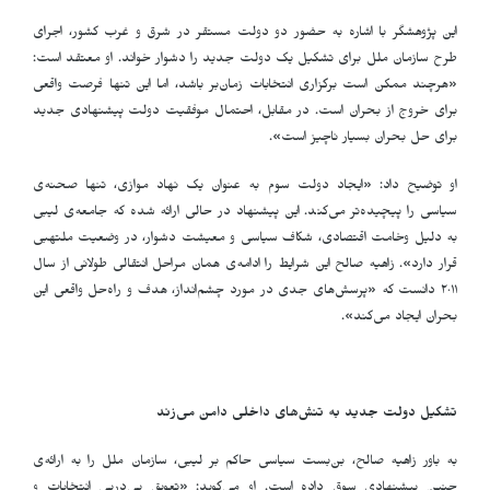
این پژوهشگر با اشاره به حضور دو دولت مستقر در شرق و غرب کشور، اجرای
طرح سازمان ملل برای تشکیل یک دولت جدید را دشوار خواند. او معتقد است:
«هرچند ممکن است برگزاری انتخابات زمان‌بر باشد، اما این تنها فرصت واقعی
برای خروج از بحران است. در مقابل، احتمال موفقیت دولت پیشنهادی جدید
برای حل بحران بسیار ناچیز است».
او توضیح داد: «ایجاد دولت سوم به عنوان یک نهاد موازی، تنها صحنه‌ی
سیاسی را پیچیده‌تر می‌کند. این پیشنهاد در حالی ارائه شده که جامعه‌ی لیبی
به دلیل وخامت اقتصادی، شکاف سیاسی و معیشت دشوار، در وضعیت ملتهبی
قرار دارد». زاهیه صالح این شرایط را ادامه‌ی همان مراحل انتقالی طولانی از سال
۲۰۱۱ دانست که «پرسش‌های جدی در مورد چشم‌انداز، هدف و راه‌حل واقعی این
بحران ایجاد می‌کند».
تشکیل دولت جدید به تنش‌های داخلی دامن می‌زند
به باور زاهیه صالح، بن‌بست سیاسی حاکم بر لیبی، سازمان ملل را به ارائه‌ی
چنین پیشنهادی سوق داده است. او می‌گوید: «تعویق پی‌در‌پی انتخابات و