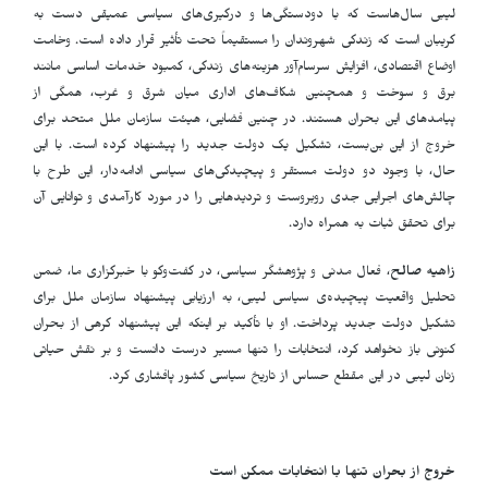
لیبی سال‌هاست که با دودستگی‌ها و درگیری‌های سیاسی عمیقی دست به
گریبان است که زندگی شهروندان را مستقیماً تحت تأثیر قرار داده است. وخامت
اوضاع اقتصادی، افزایش سرسام‌آور هزینه‌های زندگی، کمبود خدمات اساسی مانند
برق و سوخت و همچنین شکاف‌های اداری میان شرق و غرب، همگی از
پیامدهای این بحران هستند. در چنین فضایی، هیئت سازمان ملل متحد برای
خروج از این بن‌بست، تشکیل یک دولت جدید را پیشنهاد کرده است. با این
حال، با وجود دو دولت مستقر و پیچیدگی‌های سیاسی ادامه‌دار، این طرح با
چالش‌های اجرایی جدی روبروست و تردیدهایی را در مورد کارآمدی و توانایی آن
برای تحقق ثبات به همراه دارد.
زاهیه صالح
، فعال مدنی و پژوهشگر سیاسی، در گفت‌وگو با خبرگزاری ما، ضمن
تحلیل واقعیت پیچیده‌ی سیاسی لیبی، به ارزیابی پیشنهاد سازمان ملل برای
تشکیل دولت جدید پرداخت. او با تأکید بر اینکه این پیشنهاد گرهی از بحران
کنونی باز نخواهد کرد، انتخابات را تنها مسیر درست دانست و بر نقش حیاتی
زنان لیبی در این مقطع حساس از تاریخ سیاسی کشور پافشاری کرد.
خروج از بحران تنها با انتخابات ممکن است