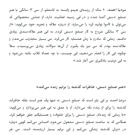
مردیا احمد
، ۶۰ ساله از روستای هیمو وابسته به قامشلو، از سن ۱۳ سالگی با هنر
صنایع دستی آشنا شده و در این زمینه فعالیت دارد، او تمامی محصولاتی که
می‌توان با کاموا تولید کرد را می‌سازد. او درباره علاقه و تجربه خود می‌گوید: «از
سن ۱۳ سالگی شروع به کار صنایع دستی کردم. به این هنر علاقه‌مندی زیادی
داشتم. زمانی که مادرم با زنان همسایه کار می‌کرد، من بسیار مجذوب می‌شدم و
علاقه‌مند بودم که من نیز یاد بگیرم. از آن‌ها سوالات زیادی می‌پرسیدم، مثلاً
چگونه این کار را انجام می‌دهید، این چیست، با چه تعداد قلاب بافته می‌شود و
به این ترتیب یادگیری من آغاز شد.»
«هنر صنایع دستی، خاطرات گذشته را برایم زنده می‌کند»
مردیا احمد بر این باور است که صنایع دستی نه تنها یک هنر است بلکه خاطرات
گذشته را برای او زنده نگه می‌دارد. او با عشق به این هنر می‌پردازد و می‌گوید:
«تا زمانی که زنده‌ام، صنایع دستی را برای خانواده و همسایگانم خلق خواهم کرد.
هنگامی که به ساخت صنایع دستی مشغول می‌شوم، احساس می‌کنم گویی دوباره
در دوران گذشته زندگی می‌کنم و این برایم بسیار ارزشمند است. من هر