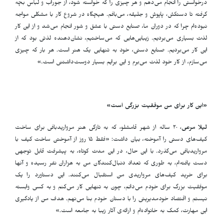
درخواستی را انجام می‌دهم و هر چیزی را که خواسته شود، از جوراب و لباس بچه
گرفته تا دستکش، پاپوش و جلیقه، می‌بافم. هیچگاه در شروع کار با مشکلی مواجه
نبوده‌ام چرا که در دوران ما، صنایع دستی با عشق و شور انجام می‌شد و از این کار
لذت بسیاری می‌بردیم. زیبایی‌هایی که می‌ساختیم، نشان‌دهنده لذتی بود که از
این کار می‌بردیم. صنایع دستی، خود به تنهایی یک هنر است. هر بار که چیزی
می‌سازم، از کار خود لذت می‌برم و این برایم بسیار دوست‌داشتنی است.»
«این کار برای من
موفقیت بزرگی است»
لیلا مرعی
، ٢٠ ساله از شهر قامشلو، که به تازگی هنر مرواریدبافی برای ساخت
کیف‌های دستی را آموخته، بیان داشت: «فقط ١۵ روز از آموختن ساخت کیف با
مرواریدبافی می‌گذرد. با این حال، در این مدت کوتاه، به پیشرفت قابل توجهی
دست یافته‌ام، به طوری که تعداد دنبال‌کنندگان من به هزاران نفر رسیده و آنها
برای خرید کیف‌های مرواریدی من استقبال می‌کنند. این دستاورد را یک
موفقیت بزرگ برای خودم می‌دانم، چون به تنهایی کار می‌کنم و به کسی وابسته
نیستم و اقتصاد خودمدیریتی را با دستان خودم بنا می‌نهم. هدف من از یادگیری
این مهارت، کمک به خانواده‌ام و ارائه‌ی آثار زیبا به جامعه است.»