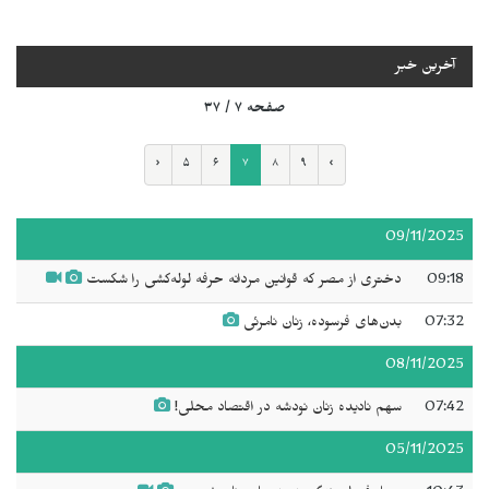
آخرین خبر
صفحه ۷ / ۳۷
‹
۵
۶
۷
۸
۹
›
09/11/2025
09:18
دختری از مصر که قوانین مردانه حرفه لوله‌کشی را شکست
07:32
بدن‌های فرسوده، زنان نامرئی
08/11/2025
07:42
سهم نادیده زنان نودشه در اقتصاد محلی!
05/11/2025