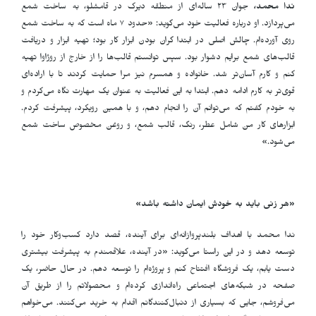
ندا محمد،
جوان ٢٣ ساله‌ای از منطقه دیرک در قامشلو، به ساخت شمع
می‌پردازد. او درباره فعالیت خود می‌گوید: «حدود ٧ ماه است که به ساخت شمع
روی آورده‌ام. چالش اصلی در ابتدا گران بودن ابزار کار بود؛ تهیه ابزار و دریافت
قالب‌های شمع برایم دشوار بود. سپس توانستم قالب‌ها را از خارج از روژاوا تهیه
کنم و کارم آسان‌تر شد. خانواده و همسرم نیز مرا حمایت کردند تا با اراده‌ای
قوی‌تر به کارم ادامه دهم. ابتدا به این فعالیت به عنوان یک مهارت نگاه می‌کردم و
به خودم گفتم که می‌توانم آن را انجام دهم، و با همین رویکرد، پیشرفت کردم.
ابزارهای کار من شامل عطر، رنگ، قالب شمع، و روغن مخصوص ساخت شمع
می‌شود.»
«هر زنی باید به خودش ایمان داشته باشد»
ندا محمد با اهداف بلندپروازانه‌ای برای آینده، قصد دارد کسب‌وکار خود را
توسعه دهد و در این راستا می‌گوید: «در آینده، علاقمندم به پیشرفت بیشتری
دست یابم، یک فروشگاه افتتاح کنم و پروژه‌ام را توسعه دهم. در حال حاضر، یک
صفحه در شبکه‌های اجتماعی راه‌اندازی کرده‌ام و محصولاتم را از طریق آن
می‌فروشم، جایی که بسیاری از دنبال‌کنندگانم اقدام به خرید می‌کنند. می‌خواهم