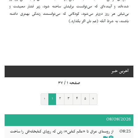
شده‌اند و آینده‌ای که می‌توانست برایشان ساخته شود، زیر فشار معیشت و
بی‌ثباتی هر روز دورتر می‌شود، کودکانی که می‌توانستند زندگی بهتری داشته
باشند، به شرط آنکه (غم نان اگر بگذارد.)
آخرین خبر
صفحه ۱ / ۳۷
‹
۱
۲
۳
۴
۵
›
08/08/2026
08:25
از روستای عراق تا «عالم کتابی»؛ زنی که رویای کتابخانه‌اش را ساخت