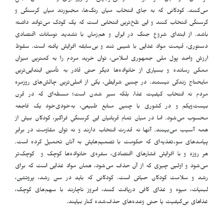
می‌کنند. کودکانی که به جای انتخاب میان رنگ‌ها، مجبورند میان گرسنگی و
گرسنگی انتخاب کنند و این تلخ‌ترین انتخابی است که یک کودک می‌تواند داشته
باشد. از ابتدای شروع جنگ در ایران و هم‌زمان با تشدید نوسانات اقتصادیِ
دستوری، قیمت مواد غذایی با شیبی تند و بی‌سابقه افزایش یافته است. سقوط
ارزش واحد پول ملی جمهوری اسلامی، توان خرید مردم را به کمترین میزان
ممکن رسانده و بسیاری از خانواده‌ها دیگر حتی قادر به تأمین ابتدایی‌ترین
مایحتاج زندگی نیستند. در چنین شرایطی، یکی از اصلی‌ترین چالش‌های روزمره
مردم نه انتخاب کیفیت غذا، بلکه سیر شدن است؛ مسئله‌ای که در قرن
بیست‌ویکم و در کشوری با چنین منابع طبیعی، به‌خودی‌خود یک فاجعه
محسوب می‌شود. اما در میان تمام قربانیان این گرسنگیِ فراگیر، کودکان بیش از
همه آسیب می‌بینند. آنها نه قدرت انتخاب دارند و نه توان مقاومت در برابر
پیامدهای سوءتغذیه‌ای که حکومت با تصمیم‌هایش به آنان تحمیل کرده است.
هر روزه و با افزایش فشارهای اقتصادی، سفره‌ی خانواده‌ها کوچک و کوچک‌تر
می‌شود و اولین چیزی که از آن حذف می‌شود، همان مواد غذایی است که برای
رشد و سلامت کودکان حیاتی است. کودکانی که باید در سن رشد، پروتئین،
لبنیات، میوه و غذای کافی دریافت کنند، امروز ناچارند با سهم‌های کوچک،
غذاهای بی‌کیفیت یا حتی وعده‌های حذف‌شده کنار بیایند
.