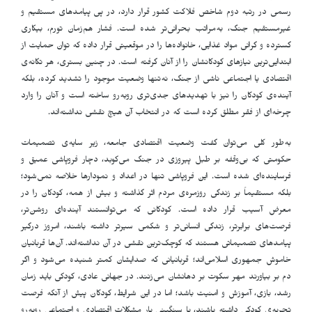
رسمی در رتبه دوم شاخص فلاکت کشور قرار دارد، در پی پیامدهای مستقیم و
غیرمستقیم جنگ، به‌مراتب بحرانی‌تر شده است. فشار هم‌زمان تورم، بیکاری
گسترده و گرانی مواد غذایی، خانواده‌ها را در موقعیتی قرار داده که توان حمایت از
ابتدایی‌ترین نیازهای کودکانشان را از آنان گرفته است. در چنین بستری، هر تکانه‌ی
اقتصادی یا اجتماعی ناشی از جنگ، نه‌تنها وضعیت موجود را تشدید کرده، بلکه
آینده‌ی کودکان را نیز با تهدیدهای جدی‌تری روبه‌رو ساخته است و آنان را وارد
چرخه‌ای از فقر مطلق کرده است که در انتخاب آن هیچ نقشی نداشته‌اند
.
به‌طور کلی می‌توان گفت وضعیت اقتصادی جامعه، زیر سایه‌ی تصمیمات
حکومتی‌ که بی‌وقفه بر طبل پیروزی در جنگ می‌کوبد، دچار فروپاشی عمیق و
فرساینده‌ای شده است. این فروپاشی تنها در اعداد و نمودارها خلاصه نمی‌شود؛
بلکه مستقیماً بر زندگی روزمره‌ی مردم اثر گذاشته و بیش از همه، کودکان را در
معرض آسیب قرار داده است. کودکانی که می‌توانستند آینده‌ای روشن‌تر،
فرصت‌های برابرتر، زندگی انسانی‌تر و شکمی سیرتر داشته باشند، امروز درگیر
پیامدهای تصمیماتی هستند که کوچک‌ترین نقشی در آن نداشته‌اند. آن‌ها قربانیان
خاموش جمهوری اسلامی‌اند؛ قربانیانی که صدایشان کمتر شنیده می‌شود و اگر
دم بر بیاورند مهر سکوت بر دهانشان می‌زنند. در جهانی عادی، کودکی باید زمان
رشد، بازی، آموزش و امنیت باشد؛ اما در این شرایط، کودکان پیش از آنکه فرصت
تجربه‌ی کودکی داشته باشند، با سنگینی بار مشکلات اقتصادی و اجتماعی روبه‌رو