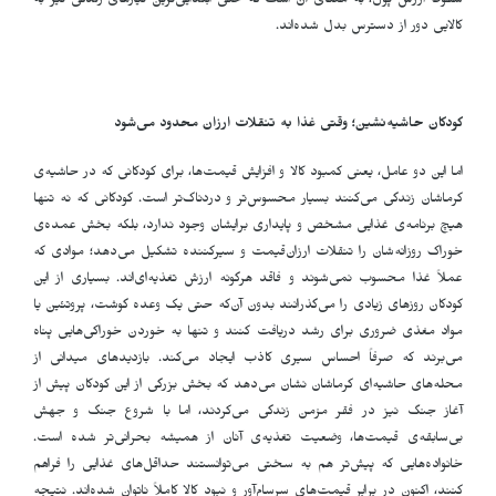
سقوط ارزش پول، به معنای آن است که حتی ابتدایی‌ترین نیازهای زندگی نیز به
کالایی دور از دسترس بدل شده‌اند
.
کودکان حاشیه‌نشین؛ وقتی غذا به تنقلات ارزان محدود می‌شود
اما این دو عامل، یعنی کمبود کالا و افزایش قیمت‌ها، برای کودکانی که در حاشیه‌ی
کرماشان زندگی می‌کنند بسیار محسوس‌تر و دردناک‌تر است. کودکانی که نه تنها
هیچ برنامه‌ی غذایی مشخص و پایداری برایشان وجود ندارد، بلکه بخش عمده‌ی
خوراک روزانه‌شان را تنقلات ارزان‌قیمت و سیرکننده تشکیل می‌دهد؛ موادی که
عملاً غذا محسوب نمی‌شوند و فاقد هرگونه ارزش تغذیه‌ای‌اند. بسیاری از این
کودکان روزهای زیادی را می‌گذرانند بدون آن‌که حتی یک وعده گوشت، پروتئین یا
مواد مغذی ضروری برای رشد دریافت کنند و تنها به خوردن خوراکی‌هایی پناه
می‌برند که صرفاً احساس سیری کاذب ایجاد می‌کند. بازدیدهای میدانی از
محله‌های حاشیه‌ای کرماشان نشان می‌دهد که بخش بزرگی از این کودکان پیش از
آغاز جنگ نیز در فقر مزمن زندگی می‌کردند، اما با شروع جنگ و جهش
بی‌سابقه‌ی قیمت‌ها، وضعیت تغذیه‌ی آنان از همیشه بحرانی‌تر شده است.
خانواده‌هایی که پیش‌تر هم به سختی می‌توانستند حداقل‌های غذایی را فراهم
کنند، اکنون در برابر قیمت‌های سرسام‌آور و نبود کالا کاملاً ناتوان شده‌اند. نتیجه