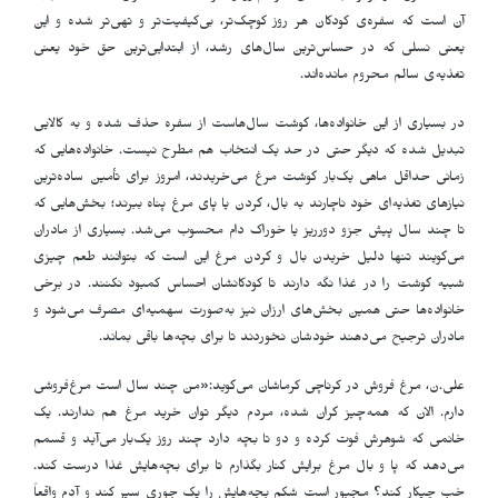
آن است که سفره‌ی کودکان هر روز کوچک‌تر، بی‌کیفیت‌تر و تهی‌تر شده و این
یعنی نسلی که در حساس‌ترین سال‌های رشد، از ابتدایی‌ترین حق خود یعنی
تغذیه‌ی سالم محروم مانده‌اند
.
در بسیاری از این خانواده‌ها، گوشت سال‌هاست از سفره حذف شده و به کالایی
تبدیل شده که دیگر حتی در حد یک انتخاب هم مطرح نیست. خانواده‌هایی که
زمانی حداقل ماهی یک‌بار گوشت مرغ می‌خریدند، امروز برای تأمین ساده‌ترین
نیازهای تغذیه‌ای خود ناچارند به بال، گردن یا پای مرغ پناه ببرند؛ بخش‌هایی که
تا چند سال پیش جزو دورریز یا خوراک دام محسوب می‌شد. بسیاری از مادران
می‌گویند تنها دلیل خریدن بال و گردن مرغ این است که بتوانند طعم چیزی
شبیه گوشت را در غذا نگه دارند تا کودکانشان احساس کمبود نکنند. در برخی
خانواده‌ها حتی همین بخش‌های ارزان نیز به‌صورت سهمیه‌ای مصرف می‌شود و
مادران ترجیح می‌دهند خودشان نخوردند تا برای بچه‌ها باقی بماند
.
علی.ن، مرغ فروش در کرناچی کرماشان می‌گوید:«من چند سال است مرغ‌فروشی
دارم. الان که همه‌چیز گران شده، مردم دیگر توان خرید مرغ هم ندارند. یک
خانمی که شوهرش فوت کرده و دو تا بچه دارد چند روز یک‌بار می‌آید و قسمم
می‌دهد که پا و بال مرغ برایش کنار بگذارم تا برای بچه‌هایش غذا درست کند.
خب چیکار کند؟ مجبور است شکم بچه‌هایش را یک جوری سیر کند و آدم واقعاً