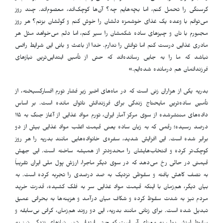
گرسنگی را تحمل کنم، اما بچه‌هایم چه؟ آن‌ها کوچک‌اند، معصوم‌اند. چند روز
می‌توانم با وعده یک غذای خوشمزه دلشان را خوش کنم و گولشان بزنم؟ هر روز
مجبورم با نان و چیزهای ساده شکمشان را سیر کنم، اما دلم می‌خواهد مثل هر
مادری غذایی درست کنم اما توانش را ندارم. خدا از باعث و بانی این شرایط راضی
نباشد که ما را به جایی رسانده‌اند که حتی از تأمین ابتدایی‌ترین نیازهای
فرزندانمان هم درمانده شده‌ایم.»
بدریه یکی از هزاران زنی است که در ماه‌های اخیر زیر فشار تورم افسارگسیخته، از
تأمین ساده‌ترین مایحتاج زندگی برای فرزندانش ناتوان مانده است. بر اساس
داده‌های منتشرشده از سوی مرکز آمار ایران، تورم مواد غذایی از آغاز جنگ به ۱۱۵
درصد رسیده؛ رقمی که به زبان ساده یعنی قیمت اغلب مواد غذایی بیش از دو
برابر شده است. این افزایش شدید، سفره‌ی خانواده‌هایی مانند بدریه را هر روز
کوچک‌تر کرده و انتخاب‌هایشان را محدودتر از همیشه ساخته است. این جهش
قیمتی در حالی رخ می‌دهد که در سوی دیگر ماجرا، ارزش پول ملی ایران تقریباً
به نصف کاهش یافته و سقوطی نزدیک به صد درصدی را تجربه کرده است. به
بیان دیگر، هم‌زمان با اینکه قیمت مواد غذایی سر به فلک کشیده، قدرت خرید
مردم نیز به شدت سقوط کرده و شکاف میان درآمد و هزینه‌ها به بحرانی عمیق
تبدیل شده است. برای زنانی مانند بدریه، این دو روند هم‌زمان، گرانی بی‌سابقه و