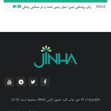
09:53
زنان روستایی یمن؛ میان زمین تشنه و بار سنگین زندگی
‫Copyright © حق چاپ کلیه حقوق آژانس JINHA محفوظ است 2026