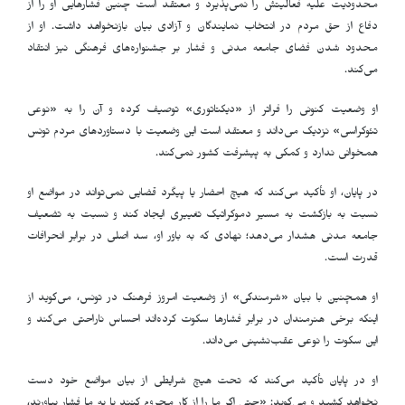
محدودیت علیه فعالیتش را نمی‌پذیرد و معتقد است چنین فشارهایی او را از
دفاع از حق مردم در انتخاب نمایندگان و آزادی بیان بازنخواهد داشت. او از
محدود شدن فضای جامعه مدنی و فشار بر جشنواره‌های فرهنگی نیز انتقاد
می‌کند
.
او وضعیت کنونی را فراتر از «دیکتاتوری» توصیف کرده و آن را به «نوعی
تئوکراسی» نزدیک می‌داند و معتقد است این وضعیت با دستاوردهای مردم تونس
همخوانی ندارد و کمکی به پیشرفت کشور نمی‌کند
.
در پایان، او تأکید می‌کند که هیچ احضار یا پیگرد قضایی نمی‌تواند در مواضع او
نسبت به بازگشت به مسیر دموکراتیک تغییری ایجاد کند و نسبت به تضعیف
جامعه مدنی هشدار می‌دهد؛ نهادی که به باور او، سد اصلی در برابر انحرافات
قدرت است
.
او همچنین با بیان «شرمندگی» از وضعیت امروز فرهنگ در تونس، می‌گوید از
اینکه برخی هنرمندان در برابر فشارها سکوت کرده‌اند احساس ناراحتی می‌کند و
این سکوت را نوعی عقب‌نشینی می‌داند
.
او در پایان تأکید می‌کند که تحت هیچ شرایطی از بیان مواضع خود دست
نخواهد کشید و می‌گوید: «حتی اگر ما را از کار محروم کنند یا به ما فشار بیاورند،