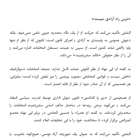
«ترس راه آزادی نیست»
الشابی تأکید می‌کند که حرکت او از یک نگاه محدود حزبی ناشی نمی‌شود، بلکه
دعوتی عمومی به پایبندی به آزادی و اجرای قانون است؛ قانونی که از نظر او تنها
پایه واقعی ثبات کشور است. او سپس به هیئت مستقل انتخابات اشاره می‌کند و
آن را از نظر حقوقی «فاقد مشروعیت» می‌داند
.
به گفته او، این نهاد از نظر قانونی نصاب کامل ندارد، نتیجه انتخابات دموکراتیک
داخلی نیست و قوانین انتخاباتی مصوب پیشین را نیز نقض کرده است؛ بنابراین،
هر تصمیمی که از آن صادر شود از نظر او فاقد اعتبار است
.
او همچنین از «زیر پا گذاشتن» قانون دیوان اداری توسط قدرت سیاسی انتقاد
می‌کند و می‌گوید برخی رویه‌ها در ساختار حاکم، اساس مشروعیت انتخابات را
مخدوش کرده‌اند. به گفته او، همراه با حسین الحامی در برابر این نهاد تجمع
اعتراضی برگزار کرده تا مخالفت خود را با این تخلفات اعلام کنند
.
الشابی تأکید می‌کند که به عنوان یک شهروند آزاد تونسی، هیچ‌گونه تخریب یا