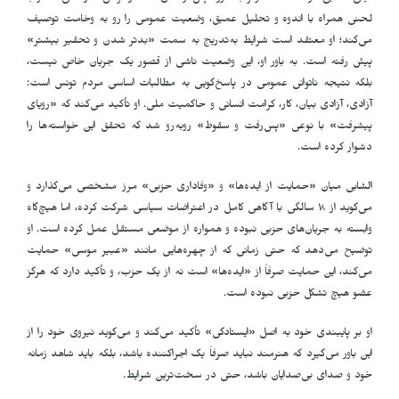
لحنی همراه با اندوه و تحلیل عمیق، وضعیت عمومی را رو به وخامت توصیف
می‌کند؛ او معتقد است شرایط به‌تدریج به سمت «بدتر شدن و تحقیر بیشتر»
پیش رفته است. به باور او، این وضعیت ناشی از قصور یک جریان خاص نیست،
بلکه نتیجه ناتوانی عمومی در پاسخ‌گویی به مطالبات اساسی مردم تونس است:
آزادی، آزادی بیان، کار، کرامت انسانی و حاکمیت ملی. او تأکید می‌کند که «رویای
پیشرفت» با نوعی «پس‌رفت و سقوط» روبه‌رو شد که تحقق این خواسته‌ها را
دشوار کرده است
.
الشابی میان «حمایت از ایده‌ها» و «وفاداری حزبی» مرز مشخصی می‌گذارد و
می‌گوید از ۱۸ سالگی با آگاهی کامل در اعتراضات سیاسی شرکت کرده، اما هیچ‌گاه
وابسته به جریان‌های حزبی نبوده و همواره از موضعی مستقل عمل کرده است. او
توضیح می‌دهد که حتی زمانی که از چهره‌هایی مانند «عبیر موسی» حمایت
می‌کند، این حمایت صرفاً از «ایده‌ها» است نه از یک حزب، و تأکید دارد که هرگز
عضو هیچ تشکل حزبی نبوده است
.
او بر پایبندی خود به اصل «ایستادگی» تأکید می‌کند و می‌گوید نیروی خود را از
این باور می‌گیرد که هنرمند نباید صرفاً یک اجراکننده باشد، بلکه باید شاهد زمانه
خود و صدای بی‌صدایان باشد، حتی در سخت‌ترین شرایط
.