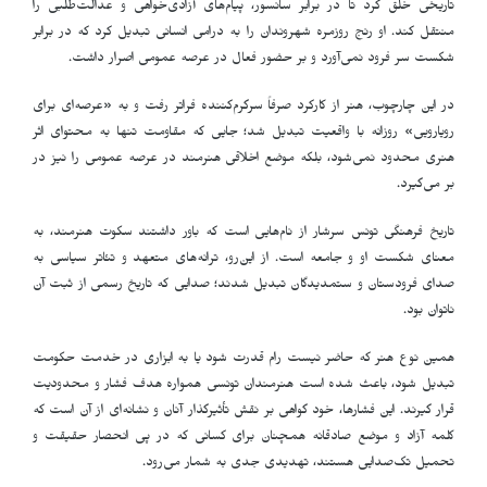
تاریخی خلق کرد تا در برابر سانسور، پیام‌های آزادی‌خواهی و عدالت‌طلبی را
منتقل کند. او رنج روزمره شهروندان را به درامی انسانی تبدیل کرد که در برابر
شکست سر فرود نمی‌آورد و بر حضور فعال در عرصه عمومی اصرار داشت
.
در این چارچوب، هنر از کارکرد صرفاً سرگرم‌کننده فراتر رفت و به «عرصه‌ای برای
رویارویی» روزانه با واقعیت تبدیل شد؛ جایی که مقاومت تنها به محتوای اثر
هنری محدود نمی‌شود، بلکه موضع اخلاقی هنرمند در عرصه عمومی را نیز در
بر می‌گیرد
.
تاریخ فرهنگی تونس سرشار از نام‌هایی است که باور داشتند سکوت هنرمند، به
معنای شکست او و جامعه است. از این‌رو، ترانه‌های متعهد و تئاتر سیاسی به
صدای فرودستان و ستمدیدگان تبدیل شدند؛ صدایی که تاریخ رسمی از ثبت آن
ناتوان بود
.
همین نوع هنر که حاضر نیست رام قدرت شود یا به ابزاری در خدمت حکومت
تبدیل شود، باعث شده است هنرمندان تونسی همواره هدف فشار و محدودیت
قرار گیرند. این فشارها، خود گواهی بر نقش تأثیرگذار آنان و نشانه‌ای از آن است که
کلمه آزاد و موضع صادقانه همچنان برای کسانی که در پی انحصار حقیقت و
تحمیل تک‌صدایی هستند، تهدیدی جدی به شمار می‌رود
.