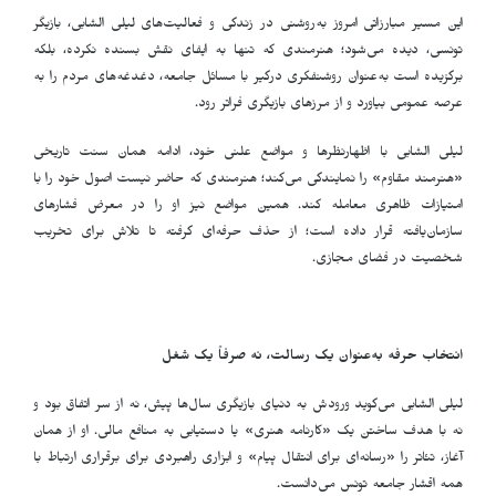
این مسیر مبارزاتی امروز به‌روشنی در زندگی و فعالیت‌های لیلی الشابی، بازیگر
تونسی، دیده می‌شود؛ هنرمندی که تنها به ایفای نقش بسنده نکرده، بلکه
برگزیده است به‌عنوان روشنفکری درگیر با مسائل جامعه، دغدغه‌های مردم را به
عرصه عمومی بیاورد و از مرزهای بازیگری فراتر رود
.
لیلی الشابی با اظهارنظرها و مواضع علنی خود، ادامه همان سنت تاریخی
«هنرمند مقاوم» را نمایندگی می‌کند؛ هنرمندی که حاضر نیست اصول خود را با
امتیازات ظاهری معامله کند. همین مواضع نیز او را در معرض فشارهای
سازمان‌یافته قرار داده است؛ از حذف حرفه‌ای گرفته تا تلاش برای تخریب
شخصیت در فضای مجازی
.
انتخاب حرفه به‌عنوان یک رسالت، نه صرفاً یک شغل
لیلی الشابی می‌گوید ورودش به دنیای بازیگری سال‌ها پیش، نه از سر اتفاق بود و
نه با هدف ساختن یک «کارنامه هنری» یا دستیابی به منافع مالی. او از همان
آغاز، تئاتر را «رسانه‌ای برای انتقال پیام» و ابزاری راهبردی برای برقراری ارتباط با
همه اقشار جامعه تونس می‌دانست
.