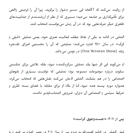
او روایت می‌کند که آگاهانه این مسیر دشوار را برگزید، زیرا آن را فرصتی واقعی
برای تأثیرگذاری بر جامعه می‌دید؛ مسیری که از نظر او ارزشمندتر از جذابیت‌های
ظاهری دیگر حرفه‌هایی بود که در آن زمان می‌توانست انتخاب کند
.
الشابی در ادامه به یکی از نقاط عطف فعالیت هنری خود، یعنی نمایش «لیلی و
گرگ» در سال ۱۹۹۷ اشاره می‌کند؛ نمایشی که آن را نخستین اجرای تک‌نفره
زنانه
(One Woman Show)
در تونس می‌داند
.
او می‌گوید این اثر تنها یک نمایش سرگرم‌کننده نبود، بلکه تلاشی برای شکستن
سکوت درباره موضوعات ممنوعه بود؛ نمایشی که توانست بسیاری از تابوهای
اجتماعی را در هم بشکند. الشابی اذعان می‌کند نقش‌هایی که انتخاب می‌کرد،
همواره مورد پسند همه نبود، اما از نگاه او برای مقابله با فضای بسته فکری و
شرایط سیاسی و اجتماعی آن دوران، ضرورتی اجتناب‌ناپذیر داشت
.
پس از
۲۰۱۱؛ «
جست‌وجوی کرامت»
لیلی الشابی در ادامه گفت‌وگو به دوره پس از سال ۲۰۱۱ در تونس اشاره می‌کند و با