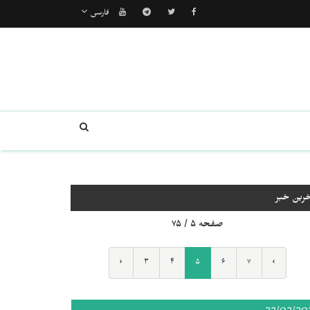
فارسی
خرین خبر
صفحه ۵ / ۷۵
‹
۳
۴
۵
۶
۷
›