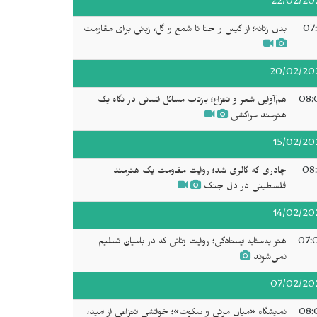
22/02/20
07:
بدن زنانه؛ از گیس و حنا تا شمع و گل، زبانی برای مقاومت
20/02/20
08:
هم‌آوایی شعر و انتزاع؛ بازتاب مسائل انسانی در نگاه یک
هنرمند مراکشی
15/02/20
08:
چادری که گالری شد؛ روایت مقاومت یک هنرمند
فلسطینی در دل جنگ
14/02/20
07:
هنر به‌مثابه ایستادگی؛ روایت زنانی که در بامیان تسلیم
نمی‌شوند
07/02/20
08:
نمایشگاه «میان مرئی و سکوت»؛ خوانشی انتزاعی از امید،