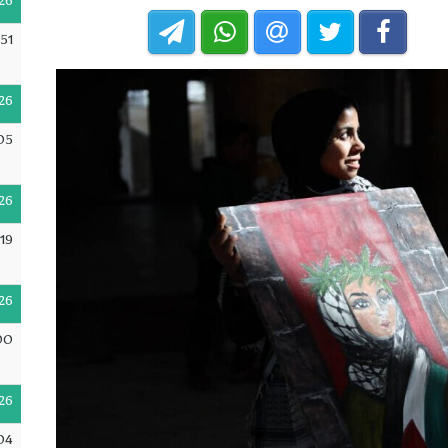
26
51
26
05
26
19
26
00
26
04