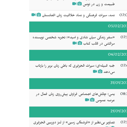
طبیعت و زن در تونس
07:
نمد، میراث فرهنگی و نماد خلاقیت زنان افغانستان
05/02/20
07:
«سفر زندگی میان شادی و امید»؛ تجربه شخصی نویسنده
مراکشی در قالب کتاب
04/02/20
07:
جُبه قبیله‌ای؛ میراث الجزایری که باطن زنان بربر را بازتاب
می‌دهد
31/01/20
08:
یمن؛ چالش‌های اجتماعی فراوان پیشِ‌روی زنان فعال در
عرصه عمومی
21/01/20
07:
تصاویر بی‌نظیر از «فرشتگان زمین» از لنز دوربین الجزایری