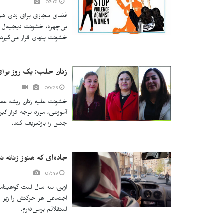
07:01
فضای مجازی برای زنان هم 
بی‌چهره، خشونت دیجیتال ه
خشونت پنهان قرار می‌گیرند
زنان حلب: یک روز برای
09:26
خشونت علیه زنان ریشه عمیقی
آموزشی، مورد توجه قرار گیر
جنس را بازتعریف کند.
جاده‌ای که هنوز زنانه
07:49
اوین، سه سال است گواهینامه
اجتماعی هر حرکتش را زیر ذر
استقلالم برمی‌دارم.