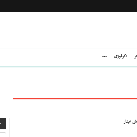
ر
اکولوژی
ش ایثار
ج