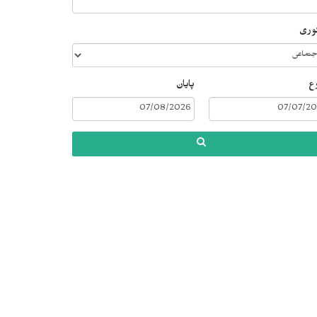
گوری
ع
پایان