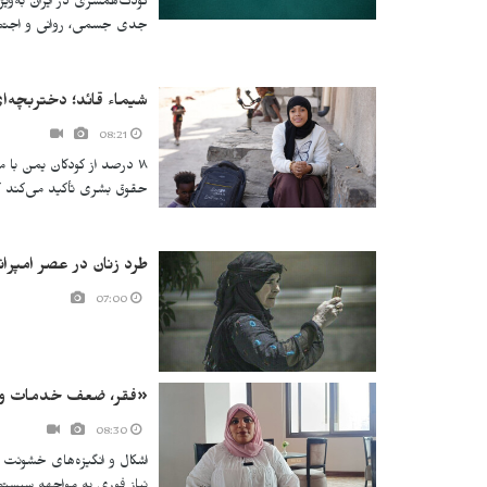
کودک‌همسری در ایران به‌و
جدی جسمی، روانی و اجتما
شیماء قائد؛ دختربچه‌ا
08:21
۱۸ درصد از کودکان یمن با
حقوق بشری تأکید می‌کند ک
طرد زنان در عصر امپرا
07:00
«فقر، ضعف خدمات و ن
08:30
اشکال‌ و انگیزه‌های خشونت