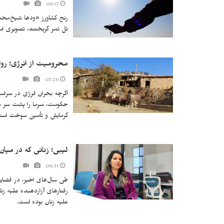
09:17
رنجِ کشاورز «ودها شیخ‌محمد
تل تمر گریختند، تصویری ا
محرومیت از انرژی؛ روا
07:26
اگرچه بحران انرژی در سراسر 
حکومت، سرما را پشت سر می‌
گرمایش و تأمین سوخت استف
لیبی؛ زنانی که در میا
09:31
طی سال‌های اخیر، در فضای
رفتارهای آزاردهنده علیه ز
علیه زنان بوده است.