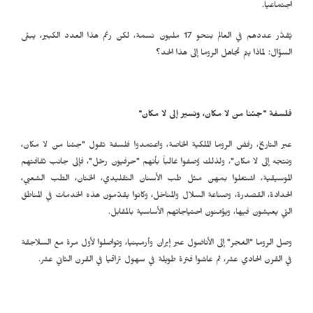
اجتماعياً.
يُقدَّر عددهم في العالم بنحو 17 مليون نسمة، لكن رغم هذا العدد الكبير، يبقى
السؤال: لماذا يتم تجاهل الروما إلى هذا الحد؟
فلسفة "جئنا من لا مكان، ونسير إلى لا مكان"
عبر التاريخ، رفض الروما الملكية الخاصة، واعتمدوا فلسفة تقول "جئنا من لا مكان،
ونتجه إلى لا مكان"، ولذلك وُصفوا غالباً بأنهم "حرفيون رحّل"، فإلى جانب ثقافتهم
الموسيقية، اشتغلوا بمهن مثل طب الأسنان التقليدي، الختان، الطب الشعبي،
الحدادة، القصدرة، وصناعة السلال والمناخل، وكانوا يقدّمون هذه الخدمات في المناطق
التي يعيشون فيها، ويؤمّنون احتياجاتهم الأساسية بالمقابل.
وصل الروما "الغجر" إلى الأناضول عبر إيران وأرمينيا، وتواصلوا لأول مرة مع السلاجقة
في القرن الحادي عشر، ثم عاشوا فترة طويلة في سهول تراقيا في القرن الثاني عشر.