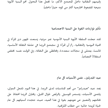
وقيمهم الثقافية داخل المجتمع الأكبر، ما يجعل هذا التحول نحو البنية الأبوية
نتيجة للضغوط الخارجية أكثر من كونه خياراً داخلياً.
تأثير توازنات القوة على البنية الاجتماعية
لقد جعلت السلطة الأبوية البنية الأمومية غير مرئية، ومنعت ظهور دور المرأة في
الحياة اليومية والثقافية، رغم أن المرأة في مجتمع الروما هي حاملة الثقافة الأساسية،
فالنساء يعملن في مجالات متعددة، ويحافظن على الثقافة، وفي الوقت نفسه يحققن
استقلالاً اقتصادياً.
عيد الهِدِرليز... نفس الأمنيات كل عام
يُعد عيد "هيدِرليز" من أهم المناسبات لدى الروما. في هذا اليوم تُشعل النيران،
وتُتمنى الأمنيات، وتستمر الموسيقى والرقص طوال الليل، ويحاول الروما الحفاظ على
ثقافتهم والتعبير عن هويتهم بقوة في هذا العيد، حيث تتجدد أمنياتهم كل عام
لحياة كريمة خالية من خطاب الكراهية.