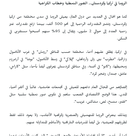
الروما في تركيا وكردستان... الصور النمطية وخطاب الكراهية
كما هو الحال في العديد من دول العالم، يعيش الروما في مدن مختلفة من تركيا
وكردستان، وتشير التقديرات الرسمية إلى نحو 500 ألف، بينما ترفع تقديرات غير
رسمية العدد إلى حوالي 2 مليون، ويُقال إن 95% منهم أصبحوا مستقرين في
السكن.
في تركيا، يُطلق عليهم أسماء مختلفة حسب المناطق "رومان" في غرب الأناضول
وتراقيا، "مُطرب" بين وان وأرداهان، "إيلاكي" في وسط الأناضول، "بوشا" في أرضروم
ومحيطها، و"كانو" في أضنة، وفي مناطق كردستان يُعرفون أيضاً بأسماء مثل "كاراجي،
عاشق، جندار، وغجر كرد".
إقصاؤهم من المجال العام دفعهم للعيش في تجمعات هامشية، غالباً في أفقر أحياء
المدن. هذا الوضع الاقتصادي الصعب ساهم في تكوين صور نمطية سلبية مثل
"فقير، متسخ، لص، مشاكس، غريب".
وبذلك يتعرض الروما للتهميش والعنصرية وكراهية الأجانب، ولا يعود ذلك فقط
لظروفهم المعيشية، بل أيضاً للسرديات التاريخية والأساطير المتداولة عنهم.