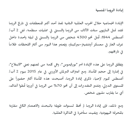
إبادة الروما المنسية
الإبادة الجماعية خلال الحرب العالمية الثانية تُعدّ أحد أكبر المنعطفات في تاريخ الروما
فقد قتل النازيون مئات الآلاف من الروما والسنتي في عمليات منظمة، ففي 2 آب/
أغسطس 1944، قُتل نحو 4300 شخص من الروما والسنتي في ليلة واحدة داخل
غرف الغاز في معسكر أوشفيتز-بيركيناو، ويُعتبر هذا اليوم من أكثر اللحظات ظلاماً
في تاريخهم.
ويُطلق الروما على هذه الإبادة اسم "بورايْموس"، وهي كلمة من لغتهم تعني "الابتلاع"،
في إشارة إلى حجم المأساة. ومع اعتراف البرلمان الأوروبي في عام 2015 بيوم 2 آب/
أغسطس كيوم لإحياء ذكرى إبادة الروما، أصبحت هذه المأساة أكثر حضوراً على
المستوى الدولي، وتشير التقديرات إلى أن نحو 70% من الروما في أوروبا قُتلوا آنذاك،
أي ما يقارب مليون شخص.
ومع ذلك، فإن إبادة الروما لم تحظَ لسنوات طويلة بالبحث والاهتمام الكافي مقارنة
بالمحرقة اليهودية، وبقيت متأخرة في الذاكرة العالمية.