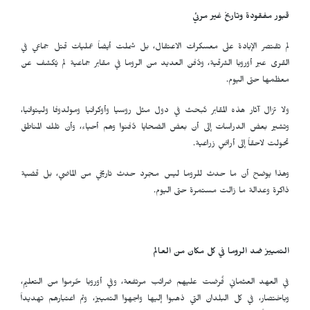
قبور مفقودة وتاريخ غير مرئي
لم تقتصر الإبادة على معسكرات الاعتقال، بل شملت أيضاً عمليات قتل جماعي في
القرى عبر أوروبا الشرقية، ودُفن العديد من الروما في مقابر جماعية لم يُكشف عن
معظمها حتى اليوم.
ولا تزال آثار هذه المقابر تُبحث في دول مثل روسيا وأوكرانيا ومولدوفا وليتوانيا،
وتشير بعض الدراسات إلى أن بعض الضحايا دُفنوا وهم أحياء، وأن تلك المناطق
تحولت لاحقاً إلى أراضٍ زراعية.
وهذا يوضح أن ما حدث للروما ليس مجرد حدث تاريخي من الماضي، بل قضية
ذاكرة وعدالة ما زالت مستمرة حتى اليوم.
التمييز ضد الروما في كل مكان من العالم
في العهد العثماني فُرضت عليهم ضرائب مرتفعة، وفي أوروبا حُرموا من التعليم،
وباختصار، في كل البلدان التي ذهبوا إليها واجهوا التمييز، وتم اعتبارهم تهديداً