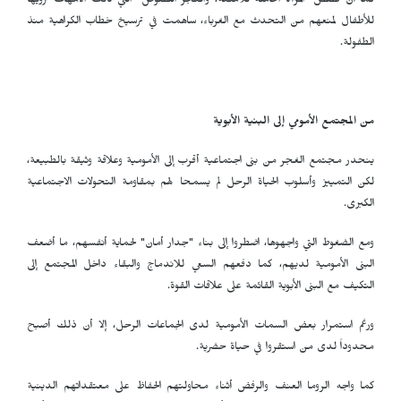
كما أن قصص "المرأة الحاملة للأمتعة، والغجر اللصوص" التي كانت الأمهات ترويها
للأطفال لمنعهم من التحدث مع الغرباء، ساهمت في ترسيخ خطاب الكراهية منذ
الطفولة.
من المجتمع الأمومي إلى البنية الأبوية
ينحدر مجتمع الغجر من بنى اجتماعية أقرب إلى الأمومية وعلاقة وثيقة بالطبيعة،
لكن التمييز وأسلوب الحياة الرحل لم يسمحا لهم بمقاومة التحولات الاجتماعية
الكبرى.
ومع الضغوط التي واجهوها، اضطروا إلى بناء "جدار أمان" لحماية أنفسهم، ما أضعف
البنى الأمومية لديهم، كما دفعهم السعي للاندماج والبقاء داخل المجتمع إلى
التكيف مع البنى الأبوية القائمة على علاقات القوة.
ورغم استمرار بعض السمات الأمومية لدى الجماعات الرحل، إلا أن ذلك أصبح
محدوداً لدى من استقروا في حياة حضرية.
كما واجه الروما العنف والرفض أثناء محاولتهم الحفاظ على معتقداتهم الدينية