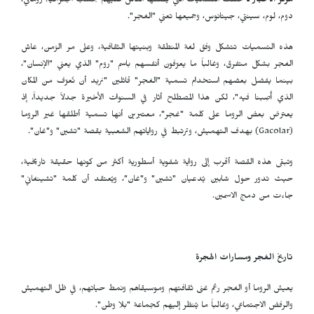
مركز الأخبار ـ
تختلف التسميات التي يُطلقها الناس عليهم بحسب الجغرافيا: روماني،
دوم، لوم، سينتي، جيتانوس، وجميعها تعني "الغجر".
هذه التسميات تتشكل وفق لغة المنطقة وبنيتها الثقافية، وعلى مر الزمن، عاش
الغجر بشكل متفرق، وغالباً ما يعرّفون أنفسهم باسم "روم" الذي يعني "الإنسان"،
بينما يفضل بعضهم استخدام تسمية "الغجر" قائلين "نريد أن نُعرّف من المكان
الذي أُصِبنا فيه"، لكن هذا المصطلح أثار في السنوات الأخيرة جدلاً جديداً، إذ
يعترض بعض الروما على كلمة "غجر"، معتبرين أنها تسمية أطلقها غير الروما
(
Gacolar
) بهدف التهميش، وترتبط في رواياتهم الشعبية بقصة "تشين" و"غان".
وتبقى هذه القصة أقرب إلى رواية شفوية أسطورية أكثر من كونها حقيقة تاريخية،
حيث تدور حول شابين يُدعيان "تشين" و"غان"، ويُعتقد أن كلمة "تشينغاني"
جاءت من دمج الاسمين.
تاريخ الغجر ومسارات الهجرة
يعيش الروما أو الغجر رغم غنى ثقافتهم وموسيقاهم ونمط حياتهم، في ظل التهميش
والرفض الاجتماعي، وغالباً ما يُنظر إليهم كجماعة "بلا وطن".