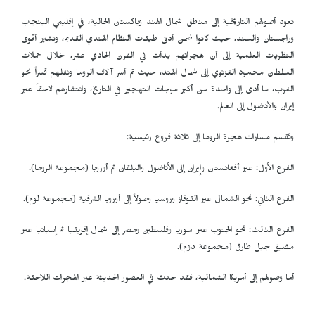
تعود أصولهم التاريخية إلى مناطق شمال الهند وباكستان الحالية، في إقليمي البنجاب
وراجستان والسند، حيث كانوا ضمن أدنى طبقات النظام الهندي القديم، وتشير أقوى
النظريات العلمية إلى أن هجراتهم بدأت في القرن الحادي عشر، خلال حملات
السلطان محمود الغزنوي إلى شمال الهند، حيث تم أسر آلاف الروما ونقلهم قسراً نحو
الغرب، ما أدى إلى واحدة من أكبر موجات التهجير في التاريخ، وانتشارهم لاحقاً عبر
إيران والأناضول إلى العالم.
وتُقسم مسارات هجرة الروما إلى ثلاثة فروع رئيسية:
الفرع الأول: عبر أفغانستان وإيران إلى الأناضول والبلقان ثم أوروبا (مجموعة الروما).
الفرع الثاني: نحو الشمال عبر القوقاز وروسيا وصولاً إلى أوروبا الشرقية (مجموعة لوم).
الفرع الثالث: نحو الجنوب عبر سوريا وفلسطين ومصر إلى شمال إفريقيا ثم إسبانيا عبر
مضيق جبل طارق (مجموعة دوم).
أما وصولهم إلى أمريكا الشمالية، فقد حدث في العصور الحديثة عبر الهجرات اللاحقة.