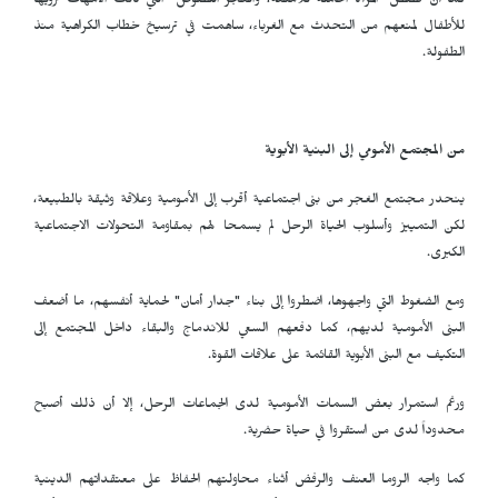
كما أن قصص "المرأة الحاملة للأمتعة، والغجر اللصوص" التي كانت الأمهات ترويها
للأطفال لمنعهم من التحدث مع الغرباء، ساهمت في ترسيخ خطاب الكراهية منذ
الطفولة.
من المجتمع الأمومي إلى البنية الأبوية
ينحدر مجتمع الغجر من بنى اجتماعية أقرب إلى الأمومية وعلاقة وثيقة بالطبيعة،
لكن التمييز وأسلوب الحياة الرحل لم يسمحا لهم بمقاومة التحولات الاجتماعية
الكبرى.
ومع الضغوط التي واجهوها، اضطروا إلى بناء "جدار أمان" لحماية أنفسهم، ما أضعف
البنى الأمومية لديهم، كما دفعهم السعي للاندماج والبقاء داخل المجتمع إلى
التكيف مع البنى الأبوية القائمة على علاقات القوة.
ورغم استمرار بعض السمات الأمومية لدى الجماعات الرحل، إلا أن ذلك أصبح
محدوداً لدى من استقروا في حياة حضرية.
كما واجه الروما العنف والرفض أثناء محاولتهم الحفاظ على معتقداتهم الدينية