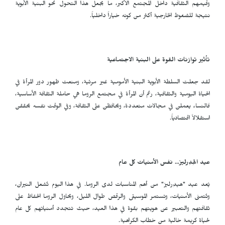
وقيمهم الثقافية داخل المجتمع الأكبر، ما يجعل هذا التحول نحو البنية الأبوية
نتيجة للضغوط الخارجية أكثر من كونه خياراً داخلياً.
تأثير توازنات القوة على البنية الاجتماعية
لقد جعلت السلطة الأبوية البنية الأمومية غير مرئية، ومنعت ظهور دور المرأة في
الحياة اليومية والثقافية، رغم أن المرأة في مجتمع الروما هي حاملة الثقافة الأساسية،
فالنساء يعملن في مجالات متعددة، ويحافظن على الثقافة، وفي الوقت نفسه يحققن
استقلالاً اقتصادياً.
عيد الهِدِرليز... نفس الأمنيات كل عام
يُعد عيد "هيدِرليز" من أهم المناسبات لدى الروما. في هذا اليوم تُشعل النيران،
وتُتمنى الأمنيات، وتستمر الموسيقى والرقص طوال الليل، ويحاول الروما الحفاظ على
ثقافتهم والتعبير عن هويتهم بقوة في هذا العيد، حيث تتجدد أمنياتهم كل عام
لحياة كريمة خالية من خطاب الكراهية.