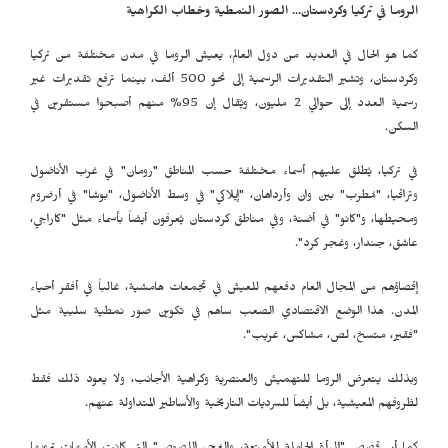
الروما في تركيا وكردستان... الصور النمطية وخطاب الكراهية
كما هو الحال في العديد من دول العالم، يعيش الروما في مدن مختلفة من تركيا
وكردستان، وتشير التقديرات الرسمية إلى نحو 500 ألف، بينما ترفع تقديرات غير
رسمية العدد إلى حوالي 2 مليون، ويُقال إن 95% منهم أصبحوا مستقرين في
السكن.
في تركيا، يُطلق عليهم أسماء مختلفة حسب المناطق "رومان" في غرب الأناضول
وتراقيا، "مُطرب" بين وان وأرداهان، "إيلاكي" في وسط الأناضول، "بوشا" في أرضروم
ومحيطها، و"كانو" في أضنة، وفي مناطق كردستان يُعرفون أيضاً بأسماء مثل "كاراجي،
عاشق، جندار، وغجر كرد".
إقصاؤهم من المجال العام دفعهم للعيش في تجمعات هامشية، غالباً في أفقر أحياء
المدن. هذا الوضع الاقتصادي الصعب ساهم في تكوين صور نمطية سلبية مثل
"فقير، متسخ، لص، مشاكس، غريب".
وبذلك يتعرض الروما للتهميش والعنصرية وكراهية الأجانب، ولا يعود ذلك فقط
لظروفهم المعيشية، بل أيضاً للسرديات التاريخية والأساطير المتداولة عنهم.