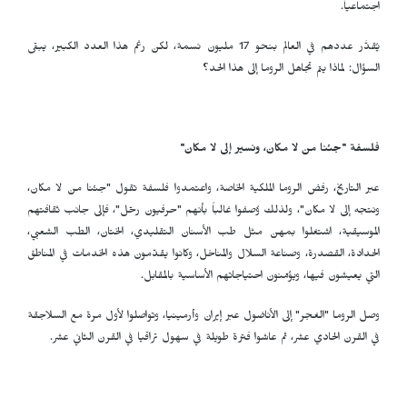
اجتماعياً.
يُقدَّر عددهم في العالم بنحو 17 مليون نسمة، لكن رغم هذا العدد الكبير، يبقى
السؤال: لماذا يتم تجاهل الروما إلى هذا الحد؟
فلسفة "جئنا من لا مكان، ونسير إلى لا مكان"
عبر التاريخ، رفض الروما الملكية الخاصة، واعتمدوا فلسفة تقول "جئنا من لا مكان،
ونتجه إلى لا مكان"، ولذلك وُصفوا غالباً بأنهم "حرفيون رحّل"، فإلى جانب ثقافتهم
الموسيقية، اشتغلوا بمهن مثل طب الأسنان التقليدي، الختان، الطب الشعبي،
الحدادة، القصدرة، وصناعة السلال والمناخل، وكانوا يقدّمون هذه الخدمات في المناطق
التي يعيشون فيها، ويؤمّنون احتياجاتهم الأساسية بالمقابل.
وصل الروما "الغجر" إلى الأناضول عبر إيران وأرمينيا، وتواصلوا لأول مرة مع السلاجقة
في القرن الحادي عشر، ثم عاشوا فترة طويلة في سهول تراقيا في القرن الثاني عشر.