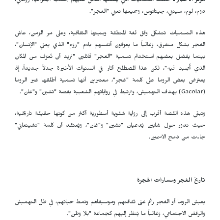
مركز الأخبار ـ
تختلف التسميات التي يُطلقها الناس عليهم بحسب الجغرافيا: روماني،
دوم، لوم، سينتي، جيتانوس، وجميعها تعني "الغجر".
هذه التسميات تتشكل وفق لغة المنطقة وبنيتها الثقافية، وعلى مر الزمن، عاش
الغجر بشكل متفرق، وغالباً ما يعرّفون أنفسهم باسم "روم" الذي يعني "الإنسان"،
بينما يفضل بعضهم استخدام تسمية "الغجر" قائلين "نريد أن نُعرّف من المكان
الذي أُصِبنا فيه"، لكن هذا المصطلح أثار في السنوات الأخيرة جدلاً جديداً، إذ
يعترض بعض الروما على كلمة "غجر"، معتبرين أنها تسمية أطلقها غير الروما
(
Gacolar
) بهدف التهميش، وترتبط في رواياتهم الشعبية بقصة "تشين" و"غان".
وتبقى هذه القصة أقرب إلى رواية شفوية أسطورية أكثر من كونها حقيقة تاريخية،
حيث تدور حول شابين يُدعيان "تشين" و"غان"، ويُعتقد أن كلمة "تشينغاني"
جاءت من دمج الاسمين.
تاريخ الغجر ومسارات الهجرة
يعيش الروما أو الغجر رغم غنى ثقافتهم وموسيقاهم ونمط حياتهم، في ظل التهميش
والرفض الاجتماعي، وغالباً ما يُنظر إليهم كجماعة "بلا وطن".