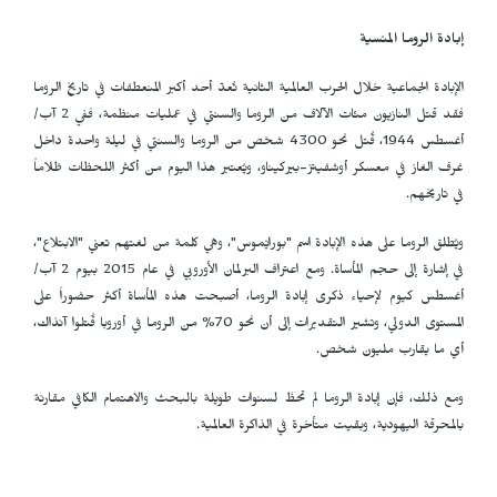
إبادة الروما المنسية
الإبادة الجماعية خلال الحرب العالمية الثانية تُعدّ أحد أكبر المنعطفات في تاريخ الروما
فقد قتل النازيون مئات الآلاف من الروما والسنتي في عمليات منظمة، ففي 2 آب/
أغسطس 1944، قُتل نحو 4300 شخص من الروما والسنتي في ليلة واحدة داخل
غرف الغاز في معسكر أوشفيتز-بيركيناو، ويُعتبر هذا اليوم من أكثر اللحظات ظلاماً
في تاريخهم.
ويُطلق الروما على هذه الإبادة اسم "بورايْموس"، وهي كلمة من لغتهم تعني "الابتلاع"،
في إشارة إلى حجم المأساة. ومع اعتراف البرلمان الأوروبي في عام 2015 بيوم 2 آب/
أغسطس كيوم لإحياء ذكرى إبادة الروما، أصبحت هذه المأساة أكثر حضوراً على
المستوى الدولي، وتشير التقديرات إلى أن نحو 70% من الروما في أوروبا قُتلوا آنذاك،
أي ما يقارب مليون شخص.
ومع ذلك، فإن إبادة الروما لم تحظَ لسنوات طويلة بالبحث والاهتمام الكافي مقارنة
بالمحرقة اليهودية، وبقيت متأخرة في الذاكرة العالمية.