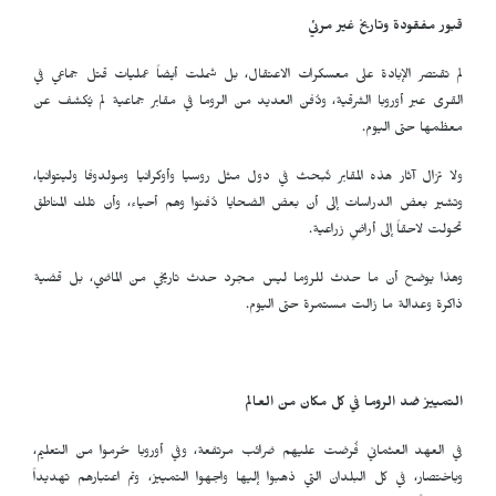
قبور مفقودة وتاريخ غير مرئي
لم تقتصر الإبادة على معسكرات الاعتقال، بل شملت أيضاً عمليات قتل جماعي في
القرى عبر أوروبا الشرقية، ودُفن العديد من الروما في مقابر جماعية لم يُكشف عن
معظمها حتى اليوم.
ولا تزال آثار هذه المقابر تُبحث في دول مثل روسيا وأوكرانيا ومولدوفا وليتوانيا،
وتشير بعض الدراسات إلى أن بعض الضحايا دُفنوا وهم أحياء، وأن تلك المناطق
تحولت لاحقاً إلى أراضٍ زراعية.
وهذا يوضح أن ما حدث للروما ليس مجرد حدث تاريخي من الماضي، بل قضية
ذاكرة وعدالة ما زالت مستمرة حتى اليوم.
التمييز ضد الروما في كل مكان من العالم
في العهد العثماني فُرضت عليهم ضرائب مرتفعة، وفي أوروبا حُرموا من التعليم،
وباختصار، في كل البلدان التي ذهبوا إليها واجهوا التمييز، وتم اعتبارهم تهديداً