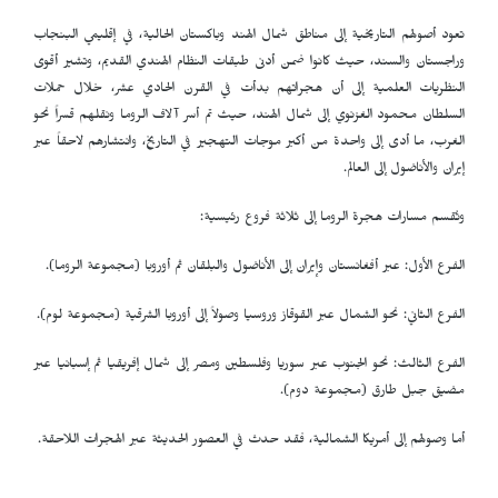
تعود أصولهم التاريخية إلى مناطق شمال الهند وباكستان الحالية، في إقليمي البنجاب
وراجستان والسند، حيث كانوا ضمن أدنى طبقات النظام الهندي القديم، وتشير أقوى
النظريات العلمية إلى أن هجراتهم بدأت في القرن الحادي عشر، خلال حملات
السلطان محمود الغزنوي إلى شمال الهند، حيث تم أسر آلاف الروما ونقلهم قسراً نحو
الغرب، ما أدى إلى واحدة من أكبر موجات التهجير في التاريخ، وانتشارهم لاحقاً عبر
إيران والأناضول إلى العالم.
وتُقسم مسارات هجرة الروما إلى ثلاثة فروع رئيسية:
الفرع الأول: عبر أفغانستان وإيران إلى الأناضول والبلقان ثم أوروبا (مجموعة الروما).
الفرع الثاني: نحو الشمال عبر القوقاز وروسيا وصولاً إلى أوروبا الشرقية (مجموعة لوم).
الفرع الثالث: نحو الجنوب عبر سوريا وفلسطين ومصر إلى شمال إفريقيا ثم إسبانيا عبر
مضيق جبل طارق (مجموعة دوم).
أما وصولهم إلى أمريكا الشمالية، فقد حدث في العصور الحديثة عبر الهجرات اللاحقة.