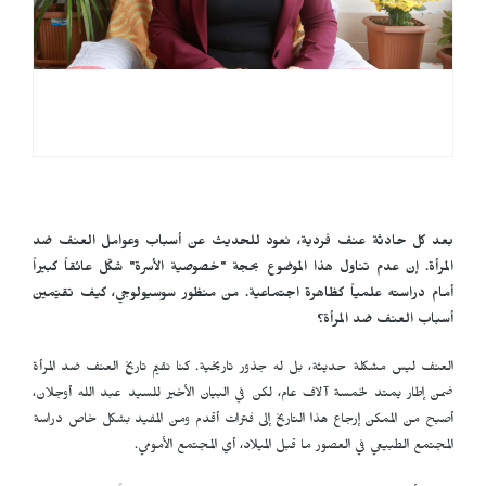
بعد كل حادثة عنف فردية، نعود للحديث عن أسباب وعوامل العنف ضد
المرأة. إن عدم تناول هذا الموضوع بحجة "خصوصية الأسرة" شكّل عائقاً كبيراً
أمام دراسته علمياً كظاهرة اجتماعية. من منظور سوسيولوجي، كيف تقيّمين
أسباب العنف ضد المرأة؟
العنف ليس مشكلة حديثة، بل له جذور تاريخية. كنا نقيّم تاريخ العنف ضد المرأة
ضمن إطار يمتد لخمسة آلاف عام، لكن في البيان الأخير للسيد عبد الله أوجلان،
أصبح من الممكن إرجاع هذا التاريخ إلى فترات أقدم ومن المفيد بشكل خاص دراسة
المجتمع الطبيعي في العصور ما قبل الميلاد، أي المجتمع الأمومي.