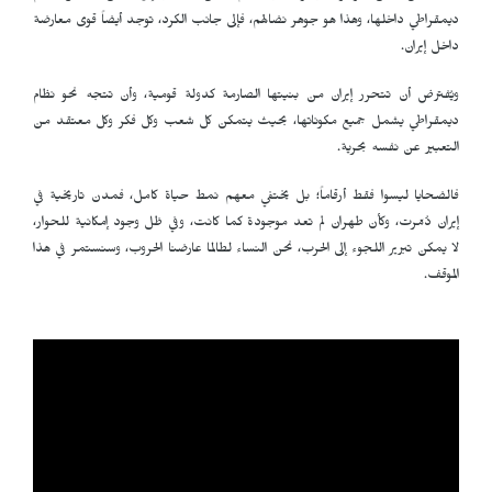
ديمقراطي داخلها، وهذا هو جوهر نضالهم، فإلى جانب الكرد، توجد أيضاً قوى معارضة
داخل إيران.
ويُفترض أن تتحرر إيران من بنيتها الصارمة كدولة قومية، وأن تتجه نحو نظام
ديمقراطي يشمل جميع مكوناتها، بحيث يتمكن كل شعب وكل فكر وكل معتقد من
التعبير عن نفسه بحرية.
فالضحايا ليسوا فقط أرقاماً؛ بل يختفي معهم نمط حياة كامل، فمدن تاريخية في
إيران دُمّرت، وكأن طهران لم تعد موجودة كما كانت، وفي ظل وجود إمكانية للحوار،
لا يمكن تبرير اللجوء إلى الحرب، نحن النساء لطالما عارضنا الحروب، وسنستمر في هذا
الموقف.