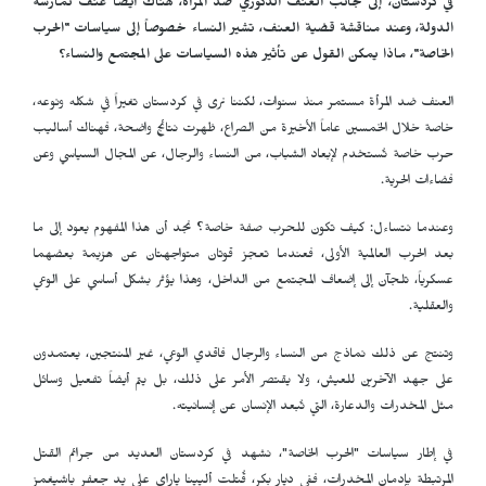
في كردستان، إلى جانب العنف الذكوري ضد المرأة، هناك أيضاً عنف تمارسه
الدولة، وعند مناقشة قضية العنف، تشير النساء خصوصاً إلى سياسات "الحرب
الخاصة"، ماذا يمكن القول عن تأثير هذه السياسات على المجتمع والنساء؟
العنف ضد المرأة مستمر منذ سنوات، لكننا نرى في كردستان تغيراً في شكله ونوعه،
خاصة خلال الخمسين عاماً الأخيرة من الصراع، ظهرت نتائج واضحة، فهناك أساليب
حرب خاصة تُستخدم لإبعاد الشباب، من النساء والرجال، عن المجال السياسي وعن
فضاءات الحرية.
وعندما نتساءل: كيف تكون للحرب صفة خاصة؟ نجد أن هذا المفهوم يعود إلى ما
بعد الحرب العالمية الأولى، فعندما تعجز قوتان متواجهتان عن هزيمة بعضهما
عسكرياً، تلجآن إلى إضعاف المجتمع من الداخل، وهذا يؤثر بشكل أساسي على الوعي
والعقلية.
وتنتج عن ذلك نماذج من النساء والرجال فاقدي الوعي، غير المنتجين، يعتمدون
على جهد الآخرين للعيش، ولا يقتصر الأمر على ذلك، بل يتم أيضاً تفعيل وسائل
مثل المخدرات والدعارة، التي تُبعد الإنسان عن إنسانيته.
في إطار سياسات "الحرب الخاصة"، نشهد في كردستان العديد من جرائم القتل
المرتبطة بإدمان المخدرات، ففي ديار بكر، قُتلت أليينا ياراي على يد جعفر باشيغمز