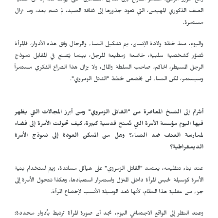
ومع مرور الزمن، استمر الصراع بين هذين النظامين حتى يومنا هذا إلا أن عقلية
العنف الذكوري المهيمن، التي تعود جذورها إلى ثقافة الصيد، لم تنتهِ بعد، وما تزال
مستمرة.
واليوم، منذ لحظة ولادة الإنسان، يتم تشكيل النساء والرجال وفق هذه الأدوار، فالمرأة
تُصوَّر كشخصية سلبية، خاضعة ومطيعة للرجل، بينما يُصنع في المقابل نموذج
الرجل المسيطر، الحاكم، صاحب السلطة والمال، ولا يزال هذا الصراع الفكري مستمراً
وسيستمر، لكن النساء لن يخضعن لخطط "القاتل الزمروي".
أشرتم إلى النسخ المعاصرة من "القاتل الزمروي" ومن أبرز المجالات التي يظهر
فيها اليوم مؤسسة الأسرة التي تُمنح قدسية كبيرة، كيف تحولت الأسرة إلى فضاء
لممارسة العنف ضد النساء؟ وهل من الممكن العودة إلى نموذج الأسرة
الديمقراطية؟
عند بناء تنظيمه، يعتمد "القاتل الزمروي" على هياكل مساندة، ويتم استخدام بنية
الأسرة كوسيلة لحبس المرأة داخل المنزل واستمرار استعبادها، وهكذا تتحول الأسرة إلى
جزء من عقلية هذا النظام، لأنها تُعد الوسيلة الأنسب لإخضاع المرأة.
وعند النظر إلى الواقع الاجتماعي اليوم، نجد أن صورة المرأة ترتبط بأدوار محددة: