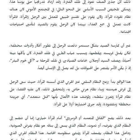
ذلك لأن جذور العنف تعود إلى تلك الفترة، وقد ازداد تدريجياً حتى يومنا هذا،
ويمكن تلخيص السبب الأساسي على النحو التالي: في المجتمع الأمومي كان هناك
نظام تقوده المرأة، وكان يقوم على تقسيم طبيعي للعمل بين الرجل والمرأة، فالمرأة
كانت تعمل في جمع الغذاء، بينما كان الرجل يقوم بالصيد لتأمين احتياجات
الجماعة.
غير أن ممارسة الصيد بشكل مستمر دفعت الرجل إلى تطوير أفكار وأدوات مختلفة،
فكان يقتل فريسته ويقطعها، وبسبب غياب الطهي في تلك الفترة، كان يأكلها نيئة
أحياناً، ويصف السيد أوجلان جماعات الصيادين في تلك المرحلة بـ "آكلي لحوم البشر"،
إذ لم يكن الأمر يقتصر على الحيوانات بل قد يصل إلى الإنسان أيضاً.
هذا الواقع بدأ يزعج النظام السلمي غير الهرمي الذي أسسته المرأة، حيث سعى الرجل
إلى فرض هيمنته وبناء نظام هرمي خاص به، ولتحقيق ذلك، كان عليه القضاء على
نظام المرأة وتعزيز سلطته، وتُوصَف هذه الأفعال بأنها "قتل متعمّد"، أي جريمة
مخططة ومقصودة، وقد جرى اختبارها أولاً على المرأة.
بعد ذلك يضع "القاتل المتعمد أو الزمروي" أمام المرأة خيارين: إما أن تنضم إلى
النظام الذي يفرضه، أو تموت. النظام الذي يسعى إلى بنائه هو نظام يفرض العبودية،
وداخل هذا النظام، يضعف المرأة ويُنشئ منظومته الخاصة. هذا النظام الهرمي الذي