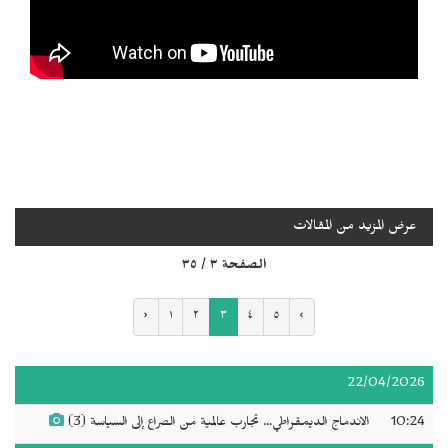
عرض المزيد من المقالات
الصفحة ٣ / ٣٥
‹
١
٢
٣
٤
٥
›
22/04/2026
10:24
الاندماج الديمقراطي... تجارب عالمية من الصراع إلى السياسة (3)