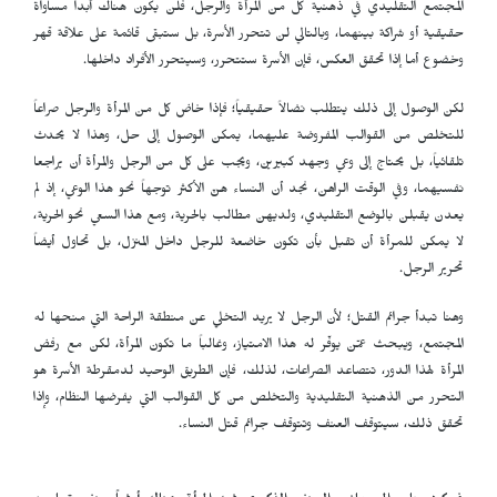
المجتمع التقليدي في ذهنية كل من المرأة والرجل، فلن يكون هناك أبداً مساواة
حقيقية أو شراكة بينهما، وبالتالي لن تتحرر الأسرة، بل ستبقى قائمة على علاقة قهر
وخضوع أما إذا تحقق العكس، فإن الأسرة ستتحرر، وسيتحرر الأفراد داخلها.
لكن الوصول إلى ذلك يتطلب نضالاً حقيقياً؛ فإذا خاض كل من المرأة والرجل صراعاً
للتخلص من القوالب المفروضة عليهما، يمكن الوصول إلى حل، وهذا لا يحدث
تلقائياً، بل يحتاج إلى وعي وجهد كبيرين، ويجب على كل من الرجل والمرأة أن يراجعا
نفسيهما، وفي الوقت الراهن، نجد أن النساء هنّ الأكثر توجهاً نحو هذا الوعي، إذ لم
يعدن يقبلن بالوضع التقليدي، ولديهن مطالب بالحرية، ومع هذا السعي نحو الحرية،
لا يمكن للمرأة أن تقبل بأن تكون خاضعة للرجل داخل المنزل، بل تحاول أيضاً
تحرير الرجل.
وهنا تبدأ جرائم القتل؛ لأن الرجل لا يريد التخلي عن منطقة الراحة التي منحها له
المجتمع، ويبحث عمّن يوفّر له هذا الامتياز، وغالباً ما تكون المرأة، لكن مع رفض
المرأة لهذا الدور، تتصاعد الصراعات، لذلك، فإن الطريق الوحيد لدمقرطة الأسرة هو
التحرر من الذهنية التقليدية والتخلص من كل القوالب التي يفرضها النظام، وإذا
تحقق ذلك، سيتوقف العنف وتتوقف جرائم قتل النساء.