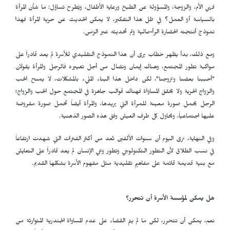
فهي الأم، والزوجة، والمسؤولة عن الطبخ ورعاية الأطفال، ويُطرح تساؤل: ما شأن المرأة
بالسياسة أو العمل؟ في ظل هذا التفكير، لا يمكن الحديث عن حرية المرأة فهذا
نموذج أنتجته الحضارة الرأسمالية وتم تحديثه عبر الزمن.
ومع ذلك، بدأ يظهر خطاب يرى أن هذا النموذج التقليدي للأسرة لم يعد قادراً على
مواكبة تطور المجتمع، وهناك إيمان ونضال من أجل تغييره فالرجل والمرأة يقولان
"أحببنا بعضنا وتزوجنا"، لكن داخل هذا البناء المليء بالمشكلات، لا يمنح الحب
والزواج الحرية ولا يحقق المساواة فهناك قوالب جاهزة في المجتمع حول الحب والزواج؛
الرجل يحمل صورة معينة للمرأة التي يريدها، والمرأة أيضاً تحمل صورة مفروضة
عليها اجتماعياً، ويحاول كل طرف العيش وفق هذه الصور الذهنية.
وفي النهاية، نرى اليوم أن سنوات الألفين تُعد من أكثر الفترات التي شهدت ارتفاعاً
في نسب الطلاق لأن التطور التكنولوجي وتطور وعي الإنسان لم يعد قادراً على التعايش
مع بنية قديمة قائمة على مفاهيم تقليدية مثل مفهوم الأسرة بشكلها القديم.
هل يمكن لمؤسسة الأسرة أن تتحرر؟
نعم، يمكن أن تتحرر، لكن ما لم يتم القضاء على عدم المساواة الجندرية المتوارثة من