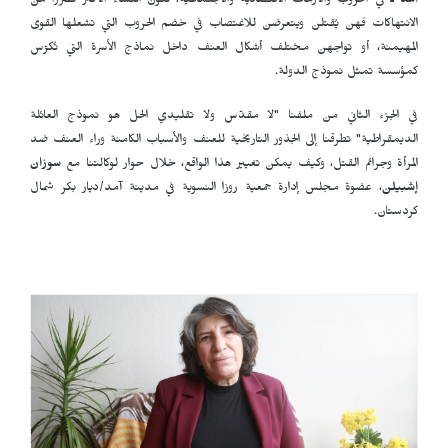
آمد ـ
في الحروب والأزمات الاقتصادية والاجتماعية، تكون النساء الأكثر تضرراً من
الانتهاكات فهن يُقتلن ويتعرضن للاغتصاب في خضم الحروب التي تشعلها القوى
المهيمنة، أو تواجهن مختلف أشكال العنف داخل نماذج الأسرة التي تُكرّس
كمؤسسة تمثل نموذج الدولة.
في الجزء الثاني من ملفنا "لا مقدّس ولا تقليدي الحل هو نموذج العائلة
الديمقراطية" تطرقنا إلى الجذور التاريخية للعنف والأسباب الكامنة وراء العنف ضد
المرأة وجرائم القتل، وكيف يمكن تغيير هذا الواقع، خلال حوار لوكالتنا مع
سوزان
إشبيلن
، عضوة مجلس إدارة جمعية روزا النسوية في مدينة آمد/ديار بكر شمال
كردستان.