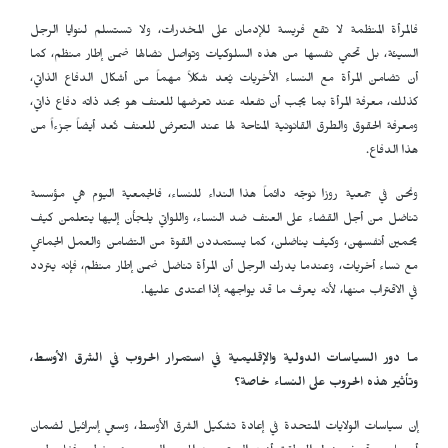
فالمرأة المنظمة لا تقع فريسة للإدمان على المخدرات، ولا تستسلم لنوايا الرجل
السيئة، بل تحمي نفسها من هذه السلوكيات وتواصل نضالها ضمن إطار منظم، كما
أن تضامن المرأة مع النساء الأخريات يُعد شكلاً مهماً من أشكال الدفاع الذاتي،
كذلك، معرفة المرأة بما يجب أن تفعله عند تعرضها للعنف هو بحد ذاته دفاع ذاتي،
ومعرفة الحقوق والطرق القانونية المتاحة لها عند التعرض للعنف تُعد أيضاً جزءاً من
هذا الدفاع.
ونحن في جمعية روزا نوجّه دائماً هذا النداء للنساء، فالجمعية اليوم هي مؤسسة
تناضل من أجل القضاء على العنف ضد النساء، واللواتي يلجأن إليها يتعلمن كيف
يحمين أنفسهن، وكيف يناضلن، كما يستمددن القوة من التضامن والعمل الجماعي
مع نساء أخريات، وعندما يدرك الرجل أن المرأة تناضل ضمن إطار منظم، فإنه يتردد
في الاقتراب منها، لأنه يعرف ما قد يواجهه إذا اعتدى عليها.
ما دور السياسات الدولية والإقليمية في استمرار الحروب في الشرق الأوسط،
وتأثير هذه الحروب على النساء خاصة؟
إن سياسات الولايات المتحدة في إعادة تشكيل الشرق الأوسط، وسعي إسرائيل لضمان