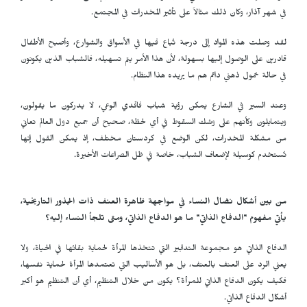
في شهر آذار، وكان ذلك مثالاً على تأثير المخدرات في المجتمع.
لقد وصلت هذه المواد إلى درجة تُباع فيها في الأسواق والشوارع، وأصبح الأطفال
قادرين على الوصول إليها بسهولة، لأن هذا الأمر يتم تسهيله، فالشباب الذين يكونون
في حالة خمول ذهني دائم هم ما يريده هذا النظام.
وعند السير في الشارع يمكن رؤية شباب فاقدي الوعي، لا يدركون ما يقولون،
ويتمايلون وكأنهم على وشك السقوط في أي لحظة، صحيح أن جميع دول العالم تعاني
من مشكلة المخدرات، لكن الوضع في كردستان مختلف، إذ يمكن القول إنها
تُستخدم كوسيلة لإضعاف الشباب، خاصة في ظل الصراعات الأخيرة.
من بين أشكال نضال النساء في مواجهة ظاهرة العنف ذات الجذور التاريخية،
يأتي مفهوم "الدفاع الذاتي" ما هو الدفاع الذاتي، ومتى تلجأ النساء إليه؟
الدفاع الذاتي هو مجموعة التدابير التي تتخذها المرأة لحماية بقائها في الحياة، ولا
يعني الرد على العنف بالعنف، بل هو الأساليب التي تعتمدها المرأة لحماية نفسها،
فكيف يكون الدفاع الذاتي للمرأة؟ يكون من خلال التنظيم، أي أن التنظيم هو أكبر
أشكال الدفاع الذاتي.