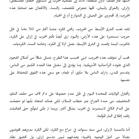
أمنها عبر قصف دول المنطقة، أدت إلى تصعيد الحرب إلى مستوى خطير، ففلسطين،
وإيران، والعراق ولبنان، كلها تتعرض للقصف، والنساء والأطفال هم ضحايا هذه
الحروب، إذ يُجبرون على العيش في الشوارع أو في الخيام.
لقد تعب الشرق الأوسط من الحروب، ونحن ككرد عشنا أكثر من 50 عاماً في ظل
حروب مستمرة على هذه الأرض، واليوم نرى أيضاً تأثير الحرب في إيران على الكرد،
فالحرب، أينما وقعت في الشرق الأوسط، تصل أولاً إلى الكرد، وخاصة النساء الكرديات.
يجب أن تتوقف هذه الحروب، فهي بحسب هذا الطرح، تمثل شكلاً من أشكال الهجوم
الذي تقوده الرأسمالية الأمريكية، وما يؤدي إلى مقتل هذا العدد الكبير من الناس،
وتدمير المدن، وترك الناس بلا مأوى أو طعام، هو سعي هذه القوى للحفاظ على
نفسها.
وتحاول الولايات المتحدة اليوم في ظل عدم حصولها على دعم كافٍ من حلف الناتو،
التخفيف من حدة الصراع عبر خطاب السلام، لكن هناك اعتقاد بأنها لو حصلت
على الدعم الكافي لاستمرت في الحرب بشكل أكبر، وربما لم تكن لتوقّع حتى اتفاقيات
وقف إطلاق النار المؤقتة.
أما بالنسبة لإيران، فهي منذ سنوات في صراع مع الكرد، لكن الكرد بدورهم يخوضون
نضالاً من أجل الوجود والحرية، وهدفهم ليس تدمير إيران، بل تحقيق نظام