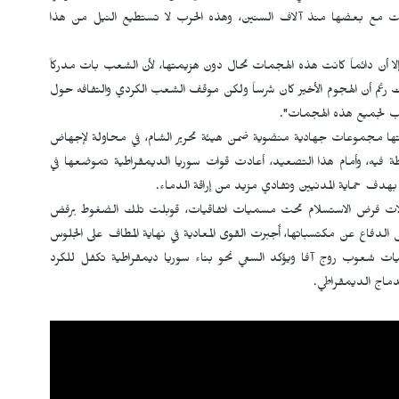
شت مع بعضها منذ آلاف السنين، وهذه الحرب لا تستطيع النيل من هذا
 إلا أن دائماً كانت هذه الهجمات تحال دون هزيمتها، لأن الشعب بات مدركاً
 رغم أن الهجوم الأخير كان شرساً ولكن موقف الشعب الكردي والتفافه حول
جواب لجميع هذه الهجمات".
ا مجموعات جهادية منضوية ضمن هيئة تحرير الشام، في محاولة لإجهاض
طة فيه، وأمام هذا التصعيد، أعادت قوات سوريا الديمقراطية تموضعها في
ة، بهدف حماية المدنيين وتفادي مزيد من إراقة الدماء.
ولات فرض الاستسلام تحت مسميات اتفاقيات، قوبلت تلك الضغوط برفض
لدفاع عن مكتسباتها، أُجبرت القوى المعادية في نهاية المطاف على الجلوس
ضحيات شعوب روج آفا ويؤكد السعي نحو بناء سوريا ديمقراطية تكفل للكرد
دماج الديمقراطي.