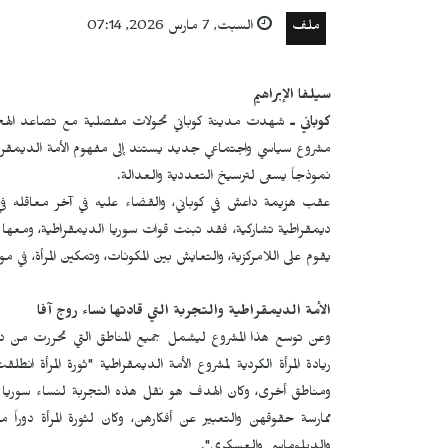
ملف
السبت, 7 مارس 2026, 07:14
سيلفا الإبراهيم
كوباني ـ
شهدت مدينة كوباني تحولات مفصلية مع تصاعد الهجم
مشروع سياسي واجتماعي جديد يستند إلى مفهوم الأمة الديمقراطية،
نموذجاً يسعى لترسيخ التعددية والعدالة.
عقب هزيمة داعش في كوباني، والقضاء عليه في آخر معاقله في 
ديمقراطية تشاركية، فقد تبنت قوات سوريا الديمقراطية، ومعها مؤ
يقوم على اللامركزية، والتعايش بين المكونات، وتمكين المرأة، في
الأمة الديمقراطية والتجربة التي قادتها نساء روج آفا
وعن توسع هذا المشروع ليشمل جميع المناطق التي تحررت من داع
ريادة المرأة الكردية لمشروع الأمة الديمقراطية "ثورة المرأة
ومناطق أخرى، وكان الهدف هو نقل هذه التجربة لنساء سوريا
ممارسة حقوقهن والتعبير عن أفكارهن، وكان لثورة المرأة دوراً