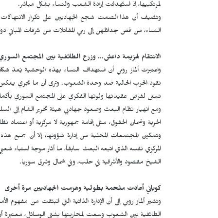
لمرتكبيها، إذ استُهدفت إرادة الشعب والنساء بشكل مباشر.
وتضيف أن هذا الصمت شجع الجهاديين على تكرار الانتهاكات ذ
النساء، من قص جدائلهن إلى رمي المقاتلات من شرفات المباني دون أ
الانتقام لهزيمة داعش... وزرع الطائفية بين المجتمع السوري
واعتبرت ألماز رومي أن استهداف النساء بهذه الوحشية يُعدّ شكلا
تقود الحرب الحالية ضد وحدة الشعوب. وترى أن ما يجري يعكس حق
تسعى لفرض عقيدتها ولونها الفكري على المجتمع السوري بأكمله،
ومع انهيار نظام البعث وصعود جهاديي هيئة تحرير الشام إلى ال
الحرية وضمان الحقوق، مثل إقامة جمهورية لا مركزية أو اعتماد نظ
وتمكين المجتمعات المحلية من إدارة شؤونها، إلا أن جميع هذه ا
المركزي نفسه الذي اتبعه البعث سابقاً، ما أثار موجة استياء شع
الشيخ مقصود والأشرفية في حلب، وفي شمال وشرق سوريا.
كوباني أعادت ملحمة بطولية وهزمت الجهاديين مرة أخرى
وتشير ألماز رومي إلى أن الإدارة الذاتية التي انبثقت من مفهوم 
الطائفية بين الشعوب وسعت لمحاربتها بشتى الوسائل، معتبرة أن