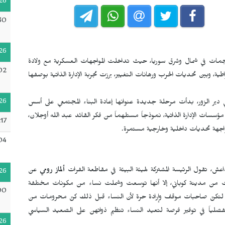
26
30
26
ات في شمال وشرق سوريا، حيث تداخلت المواجهات العسكرية مع ولادة
02
 وبين تحديات الحرب ورهانات التغيير، برزت تجربة الإدارة الذاتية بوصفها
26
دير الزور، بدأت مرحلة جديدة عنوانها إعادة البناء المجتمعي على أسس
سسات الإدارة الذاتية، نموذجاً مستلهماً من فكر القائد عبد الله أوجلان،
17
 مواجهة تحديات داخلية وخارجية مستمرة.
04
ش، تقول الرئيسة المشتركة لهيئة البيئة في مقاطعة الفرات
ألماز رومي
عن
26
 انطلقت من مدينة كوباني، إلا أنها توسعت وشملت نساء من مكونات مختلفة
00
 لتكنّ صاحبات موقف وإرادة حرة لأن النساء قبل ذلك كنّ محرومات من
 مفصلياً في توفير فرصة لتعيد النساء تنظيم ذواتهن على الصعيد السياسي
26