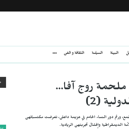
مل
البيئة
السياسة
الثقافة و الفن
ع
ى ملحمة روج آفا...
لية (2)
القمع، ورغم دور النساء الحاسم في هزيمة داعش، تعرضت مكتسباتهن
مة الديمقراطية وإفشال تجربتهن الريادية.