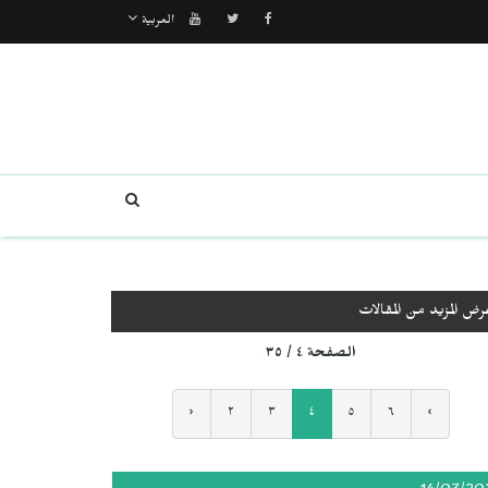
العربية
رض المزيد من المقالات
الصفحة ٤ / ٣٥
‹
٢
٣
٤
٥
٦
›