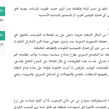
اتها في مدن الرقة والطبقة ودير الزور، حيث ظهرت ممارسات مهينة بحق
26
ي احترام لقوانين الحرب أو للمعايير الإنسانية الأساسية.
10
ً من أشكال الانتقام لهزيمة داعش على يد المقاتلات الكرديات، فالقوى التي
26
يقة الجمهورية السورية بعد وصول جهاديي هيئة تحرير الشام إلى الحكم، إذ
21
 من دون أي احترام لخصوصية المكونات والطوائف المختلفة.
سلطة، بدأ المجتمع السوري بطرح نماذج سياسية متعددة تواكب تطلعاته نحو
ام فدرالي. جاءت هذه الطروحات في إطار الحفاظ على التنوع الثقافي والديني،
لمقترحات قوبلت بالرفض، إذ أصرت الحكومة المؤقتة على إعادة إنتاج النظام
بي واجهتها السلطات بالقمع والانتهاكات في الساحل السوري، والسويداء، وحيي
الأمة الديمقراطية، نموذج حي عن تآخي الشعوب، إلا أن القوة اعتادت على زرع
 الهجمات الأخيرة التي استهدفت المنطقة هو لخلق فتنة بين الشعب الكردي