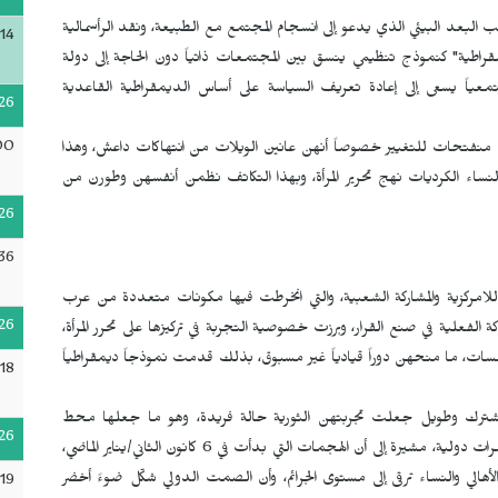
 جانب البعد البيئي الذي يدعو إلى انسجام المجتمع مع الطبيعة، ونقد الرأسمالية
14
يمقراطية" كنموذج تنظيمي ينسق بين المجتمعات ذاتياً دون الحاجة إلى دولة
معياً يسعى إلى إعادة تعريف السياسة على أساس الديمقراطية القاعدية
26
00
ساء منفتحات للتغيير خصوصاً أنهن عانين الويلات من انتهاكات داعش، وهذا
نساء الكرديات نهج تحرير المرأة، وبهذا التكاتف نظمن أنفسهن وطورن من
26
36
واللامركزية والمشاركة الشعبية، والتي انخرطت فيها مكونات متعددة من عرب
26
 الفعلية في صنع القرار، وبرزت خصوصية التجربة في تركيزها على تحرر المرأة،
سسات، ما منحهن دوراً قيادياً غير مسبوق، بذلك قدمت نموذجاً ديمقراطياً
18
ل مشترك وطويل جعلت تجربتهن الثورية حالة فريدة، وهو ما جعلها محط
26
استهداف من القوى المعادية التي سعت لتحويلها إلى هدف لمؤامرات دولية، مشيرة إلى أن الهجمات التي بدأت في 6 كانون الثاني/يناير الماضي،
هالي والنساء ترقى إلى مستوى الجرائم، وأن الصمت الدولي شكّل ضوءً أخضر
19