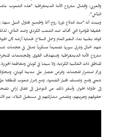
والعربي، وإفشال مشروع الأمة الديمقراطية "هذه الشعوب عا
التآخي".
وبينت أنه "منذ اندلاع ثورة روج آفا والجميع يحاول النيل منها،
لحقيقة المؤامرة التي تحاك ضد الشعب الكردي وضد التآخي، لذلك
قواته بتلبية نداء النفير العام وحمل السلاح لحماية أرضه كان ال
شهد شمال وشرق سوريا تصعيداً عسكرياً تمثل في هجمات شنته
مشروع الأمة الديمقراطية واستهداف القوى والمجتمعات المنخر
المناطق ذات الغالبية الكردية، ولا سيما في كوباني ومقاطعة الجزير
ورغم استمرار الهجمات وفرض حصار على مدينة كوباني، ومحا
شعبي واسع وتمسك بخيار الصمود. ومع إصرار شعوب المنطقة على ا
إلى طاولة الحوار. وأسفر ذلك عن التوصل إلى اتفاق يُراعي ت
حقوقهم وحريتهم، وتضمن مشاركتهم في مستقبل البلاد، عبر الان