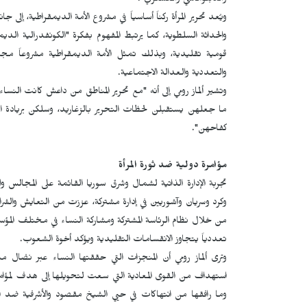
والدبلوماسي والعسكري".
ويُعد تحرير المرأة ركناً أساسياً في مشروع الأمة الديمقراطية، إلى
والحداثة السلطوية، كما يرتبط المفهوم بفكرة "الكونفدرالية الد
قومية تقليدية، وبذلك تمثل الأمة الديمقراطية مشروعاً مجت
والتعددية والعدالة الاجتماعية.
وتشير ألماز رومي إلى أنه "مع تحرير المناطق من داعش كانت الن
ما جعلهن يستقبلن لحظات التحرير بالزغاريد، وسلكن بريادة ال
كفاحهن".
مؤامرة دولية ضد ثورة المرأة
تجربة الإدارة الذاتية لشمال وشرق سوريا القائمة على المجالس 
وكرد وسريان وآشوريين في إدارة مشتركة، عززت من التعايش والشراكة
من خلال نظام الرئاسة المشتركة ومشاركة النساء في مختلف المؤ
تعددياً يتجاوز الانقسامات التقليدية ويؤكد أخوة الشعوب.
وترى ألماز رومي أن المنجزات التي حققتها النساء عبر نضا
وما رافقها من انتهاكات في حيي الشيخ مقصود والأشرفية ضد الأ