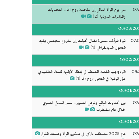
07:
من يوم المرأة العالمي إلى ملحمة روج آفا... التحديات
والمؤامرات الدولية (2)
06/03/20
07:
ثورة المرأة… مسيرة نضال تحولت إلى مشروع مجتمعي يقود
التحول الديمقراطي (1)
18/02/20
09:
الازدواجية القاتلة المتمثلة في إعطاء الأولوية للبناء التقليدي
على الرغبة في التحرر بروج آفا (1)
06/01/20
07:
بين تحديات الواقع وفرص التغيير... مسار العمل النسوي
خلال عام مضطرب
05/01/20
07:
عام 2025 منعطف تاريخي في تمكين المرأة وصناعة القرار