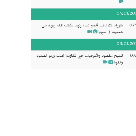
04/01/20
07:
بانوراما 2025... تجمع نساء زنوبيا يكثف عمله ويزيد من
شعبيته في سوريا
03/01/20
07:
الشيخ مقصود والأشرفية... حيي المقاومة بحلب ورمز الصمود
والقوة