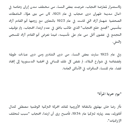
وكاستمرار لمعارضة الحجاب، خرجت بعض النساء من مختلف مدن إيران وخاصة في
شمال مدينة طهران دون حجاب في عام 1921، كان من بين هؤلاء الناشطات
الصحفية شهناز آزاد التي قامت في عام 1923 بالتعاون مع زوجها أبو القاسم آزاد
بتأسيس "تجمع خلع الحجاب" الذي طالب بالحق في عدم ارتداء الحجاب، وتم توقيف
التجمع في غضون أقل من عام على تأسيسه، فيما تعرض أبو القاسم آزاد للسجن
والنفي.
وفي عام 1925 سارت بعض النساء من دون الشادور ومن دون عباءات طويلة
وفضفاضة في شوارع البلاد، لم تفض كل تلك المساعي في الحقبة الدستورية إلى إيجاد
فضاء عام للنساء السافرات في الأماكن العامة.
"يوم حرية المرأة"
تأثر رضا خان بهلوي بالثقافة الأوروبية لقائد الحركة التركية الوطنية مصطفى كمال
أتاتورك، بعد زيارته لتركيا عام 1934، فأصبح يرى أن ارتداء الحجاب "سبب لتخلف
الإيرانيات".