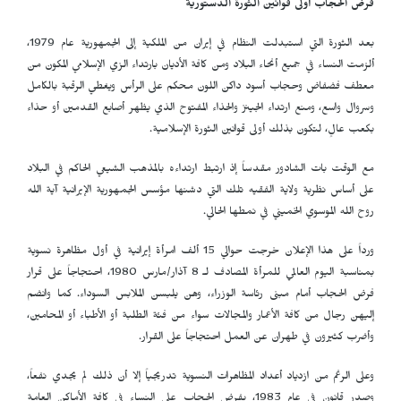
فرض الحجاب أولى قوانين الثورة الدستورية
بعد الثورة التي استبدلت النظام في إيران من الملكية إلى الجمهورية عام 1979،
ألزمت النساء في جميع أنحاء البلاد ومن كافة الأديان بارتداء الزي الإسلامي المكون من
معطف فضفاض وحجاب أسود داكن اللون محكم على الرأس ويغطي الرقبة بالكامل
وسروال واسع، ومنع ارتداء الجينز والحذاء المفتوح الذي يظهر أصابع القدمين أو حذاء
بكعب عالٍ، لتكون بذلك أولى قوانين الثورة الإسلامية.
مع الوقت بات الشادور مقدساً إذ ارتبط ارتداءه بالمذهب الشيعي الحاكم في البلاد
على أساس نظرية ولاية الفقيه تلك التي دشنها مؤسس الجمهورية الإيرانية آية الله
روح الله الموسوي الخميني في نمطها الحالي.
ورداً على هذا الإعلان خرجت حوالي 15 ألف امرأة إيرانية في أول مظاهرة نسوية
بمناسبة اليوم العالمي للمرأة المصادف لـ 8 آذار/مارس 1980، احتجاجاً على قرار
فرض الحجاب أمام مبنى رئاسة الوزراء، وهن يلبسن الملابس السوداء. كما وانضم
إليهن رجال من كافة الأعمار والمجالات سواء من فئة الطلبة أو الأطباء أو المحامين،
وأضرب كثيرون في طهران عن العمل احتجاجاً على القرار.
وعلى الرغم من ازدياد أعداد المظاهرات النسوية تدريجياً إلا أن ذلك لم يجدي نفعاً،
وصدر قانون في عام 1983، بفرض الحجاب على النساء في كافة الأماكن العامة