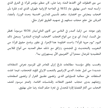
من بين الخطوات التي اتخذها الشاه رضا خان، كان تنظيم مؤتمر المرأة في الشرق الذي
ترأسته ابنته شمس بهلوي عام 1932 في العاصمة الإيرانية طهران، الذي قدم فكرة بأن
الحجاب يتعارض مع الحضارة، ساهم تأسيس المدارس الحديثة وحث الوزراء وأعضاء
البرلمان على خلع حجاب نسائهم في تمهيد الطريق لقرار ملكي.
وفور عودته من تركيا، أصدر في الثامن من كانون الثاني/يناير 1936 مرسوماً يحظر
على النساء ارتداء أي نوع من أنواع الحجاب "الحجاب، الوشاح، الشادور" وسجل ذاك
اليوم "يوم حرية المرأة"، وضمت الحكومة هذا الإجراء في تطور برنامج حقوق المرأة من
التغريب والتحديث في المجتمع، وترافق مع ذلك حظر العديد من أنواع الملابس
التقليدية للرجال معتبراً أن "الغربيين الآن يستهزؤون بنا".
وبحسب وثائق مؤسسة مطالعات تاريخ إيران المعاصر فإن المرسوم تعرض لانتقادات
شديدة من قبل علماء الدين الإيرانيين والشعب الإيراني المؤيد للحجاب، فيما عملت
السلطات على معاقبة المسؤولين الذين يرفضون تطبيق القرار أو يرفضون اصطحاب
زوجاتهم بدون حجاب لحضور الحفلات والمناسبات الخاصة، واعتبر مرسوم كشف
الحجاب من أكثر القضايا إثارة للجدل في فترة حكم الشاه رضا خان بهلوي.