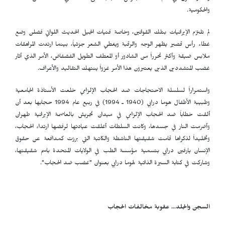
والحكومية.
لم تلتزم الإيرانيات بتلك القوانين، وخاصة فتيات الجيل الحديث اللواتي فضلن وضع
غطاء رأس قصير يظهر الوجه والرقبة ويغطي الشعر جزئياً، بينما ارتدت المراهقات
ملابس ضيقة وأكثر تحرراً من الشادور أو المعطف الطويل الفضفاض، الأمر الذي أثار
غضب المتشددين الذين يعتبرون هذا الأمر غزواً ينتهك التقاليد والأعراف.
واستمراراً لسلسلة الاحتجاجات ضد الحجاب الإلزامي خلعت الأستاذة الجامعية
وطبيبة الأطفال هوما درابي (1940 ـ 1994) في ربيع عام 1994 حجابها بعد أن
ألقت خطاباً ضد الحجاب الإلزامي في ميدان تجريش بالعاصمة الإيرانية طهران
وأضرمت النار في جسدها، وكانت السلطات أغلقت عيادتها لرفضها ارتداء الحجاب،
وتخليداً لذكراها قامت شقيقتها الناشطة والكاتبة التي برزت كمدافعة عن حقوق
الإنسان يارفين درابي بتسمية مؤسسة الطب في الولايات المتحدة باسم شقيقتها،
وشاركت في كتابة السيرة الذاتية لهوما درابي بعنوان "غضب ضد الحجاب".
السجن والجلد... عقوبة مخالفات الحجاب