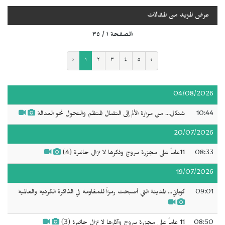
عرض المزيد من المقالات
الصفحة ١ / ٣٥
‹
١
٢
٣
٤
٥
›
04/08/2026
10:44
شنكال... من مرارة الألم إلى النضال المنظم والتحول نحو العدالة
20/07/2026
08:33
11عاماً على مجزرة سروج وذكرها لا تزال حاضرة (4)
19/07/2026
09:01
كوباني... المدينة التي أصبحت رمزاً للمقاومة في الذاكرة الكردية والعالمية
08:50
11 عاماً على مجزرة سروج وآثارها لا تزال حاضرة (3)