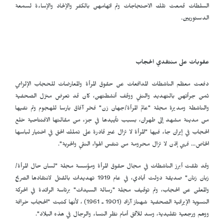
السلطات قمعت تلك الاحتجاجات وتم اتهامهن بالكفر والإلحاد والإساءة لسمعة
الدستوريين.
عقوبات على منتقدي الحجاب
دفعت معظم الناشطات المدافعات عن حقوق المرأة والمعارضات للحجاب الإلزامي
ثمن جرأتهن بالتهديد والنفي ووقف أنشطتهن، كان قد تعرض منزل الصحفية
والناشطة ومديرة مجلة "عالم المرأة/جهان زن" فخر آفاق بارسا للهجوم وتم نفيها
من مدينة مشهد إلى طهران، بسبب تأييدها في جزء من مقالتها الافتتاحية خلع
الحجاب في إيران جاء فيها "المرأة لا تزال غير قادرة على تملك الحق في اختيار لباسها
الخاص... فهي إذن لا تزال محرومة من تنفس الهواء النقي والحرية".
وقد تلقت أبرز الناشطات في مجال حقوق المرأة ومؤسسة مجلة "لسان حال المرأة/
زبان زنان" صديقة دولت أبادي، في عام 1919 تهديدات بالقتل لانتقادها الصريح
والمعلن عن الحجاب، وتم توقيف مجلة "رسالة السيدات" برئاسة الرائدة في الحركة
النسوية الإيرانية الصحفية شهناز آزاد (1901 ـ 1961) ، لأنها كتبت "الحجاب خرافة
ووهم ورجعية تقليدية، وسد للآفق أمام نظر النساء والرجال في هذه البلاد".