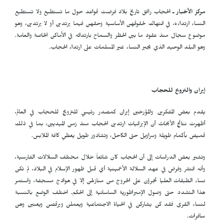
مركز الأخبار ـ
الحجاب رافق تاريخ بلاد فرضت قواعد حول ما تستطيع ولا تستطيع
النساء ارتداءه، في انتهاك لحقوقهن الأساسية وحقهن فيما يرتدين أو لا يرتدين، وهو
موضوع سجال منذ عقود ما بين الحظر والسماح بارتدائه في الأماكن الخاصة والعامة.
وهو البلد الوحيد الذي يجبر النساء غير المسلمات على ارتداء الحجاب.
إيران والترويج للحجاب
يقدم بعض المفكرين والمؤرخين إيران كمصدر رئيسي للترويج للحجاب في العالم،
أظهرت نتائج الأبحاث أن الإيرانيات ارتدين الحجاب منذ زمن الميديين، بما في ذلك
قميص بأكمام طويلة وسراويل حتى الكاحل، وتشادور طويل يغطي كافة الملابس.
وتشير بعض الدراسات إلى أن الحجاب كان شائعاً خلال مختلف السلالات الفارسية،
وأنه انتشر وفرض في عهد السلالة الأخمينية أي قبل ظهور الإسلام في البلاد، لم تكن
نساء الطبقات العليا تجرؤن على الخروج من منازلهن إلا في هوادج مسجفة، واستمر
هذا التشدد حتى وصول الإمبراطورية الساسانية إلى الحكم. اختلف الوضع بالنسبة
لنساء القرى فقد كن يشاركن في الحياة الاجتماعية ويعملن ويرقصن ويغنين وهن
سافرات.