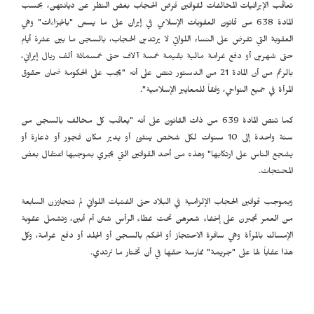
تعاقَب الإيرانيات المخالفات لقوانين فرض الحجاب بغض النظر عن ديانتهن، بحسب
المادة 638 من قانون العقوبات الإسلامي في إيران على ما يسمى "بالجزاءات" وهي
العقوبة التي تفرض على النساء اللواتي لا يرتدين الحجاب، بالسجن ما بين عشرة أيام
حتى شهرين أو دفع غرامة مالية بقيمة خمسة آلاف حتى خمسمائة ألف ريال إيراني،
بالرغم من أن المادة 21 من الدستور تنص على أنه "يجب على الحكومة ضمان حقوق
المرأة في جميع النواحي، وفقاً للمعايير الإسلامية".
كما تنص المادة 639 من ذات القانون على أنه "يعاقب كل مخالف بالسجن من
سنة واحدة إلى 10 سنوات لكل شخص ينشئ أو يدير مكان فجور أو دعارة أو
يشجع الناس على ارتكابها" وهذه من أحد القوانين التي يجري بموجبها اعتقال بعض
المحتجات.
وبموجب قوانين الحجاب الإلزامية في البلاد حتى الفتيات اللواتي لم تتجاوزن السابعة
من العمر تجبرن على إخفاء شعرهن تحت غطاء الرأس شئن أم أبين، وتشمل عقوبة
الإمساك بالمرأة وهي سافرة الاحتجاز أو الحكم بالسجن أو الجلد أو دفع غرامة، وكل
هذا عقاباً لها على "جريمة" ممارسة حقها في أن تختار ما ترتدي.