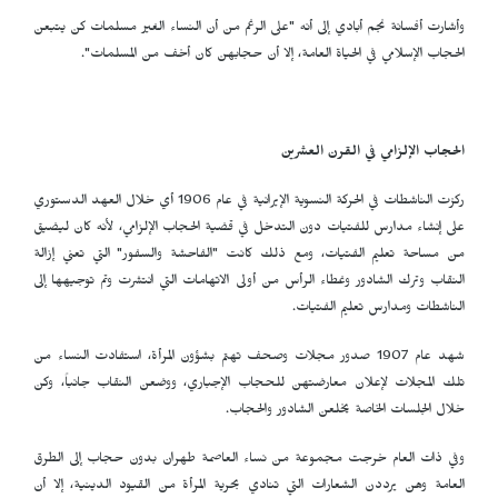
وأشارت أفسانة نجم أبادي إلى أنه "على الرغم من أن النساء الغير مسلمات كن يتبعن
الحجاب الإسلامي في الحياة العامة، إلا أن حجابهن كان أخف من المسلمات".
الحجاب الإلزامي في القرن العشرين
ركزت الناشطات في الحركة النسوية الإيرانية في عام 1906 أي خلال العهد الدستوري
على إنشاء مدارس للفتيات دون التدخل في قضية الحجاب الإلزامي، لأنه كان ليضيق
من مساحة تعليم الفتيات، ومع ذلك كانت "الفاحشة والسفور" التي تعني إزالة
النقاب وترك الشادور وغطاء الرأس من أولى الاتهامات التي انتشرت وتم توجيهها إلى
الناشطات ومدارس تعليم الفتيات.
شهد عام 1907 صدور مجلات وصحف تهتم بشؤون المرأة، استفادت النساء من
تلك المجلات لإعلان معارضتهن للحجاب الإجباري، ووضعن النقاب جانباً، وكن
خلال الجلسات الخاصة يخلعن الشادور والحجاب.
وفي ذات العام خرجت مجموعة من نساء العاصمة طهران بدون حجاب إلى الطرق
العامة وهن يرددن الشعارات التي تنادي بحرية المرأة من القيود الدينية، إلا أن