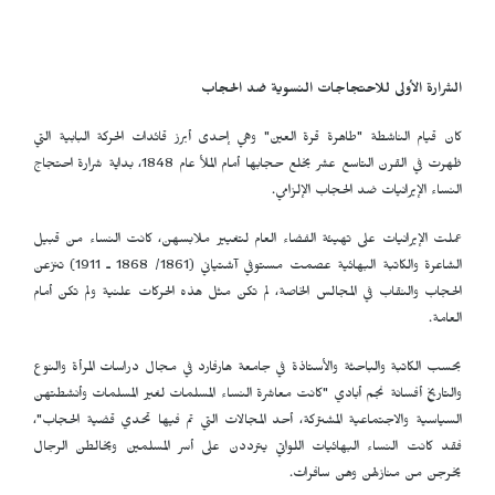
الشرارة الأولى للاحتجاجات النسوية ضد الحجاب
كان قيام الناشطة "طاهرة قرة العين" وهي إحدى أبرز قائدات الحركة البابية التي
ظهرت في القرن التاسع عشر بخلع حجابها أمام الملأ عام 1848، بداية شرارة احتجاج
النساء الإيرانيات ضد الحجاب الإلزامي.
عملت الإيرانيات على تهيئة الفضاء العام لتغيير ملابسهن، كانت النساء من قبيل
الشاعرة والكاتبة البهائية عصمت مستوفي آشتياني (1861/ 1868 ـ 1911) تنزعن
الحجاب والنقاب في المجالس الخاصة، لم تكن مثل هذه الحركات علنية ولم تكن أمام
العامة.
بحسب الكاتبة والباحثة والأستاذة في جامعة هارفارد في مجال دراسات المرأة والنوع
والتاريخ أفسانة نجم أبادي "كانت معاشرة النساء المسلمات لغير المسلمات وأنشطتهن
السياسية والاجتماعية المشتركة، أحد المجالات التي تم فيها تحدي قضية الحجاب"،
فقد كانت النساء البهائيات اللواتي يترددن على أسر المسلمين ويخالطن الرجال
يخرجن من منازلهن وهن سافرات.