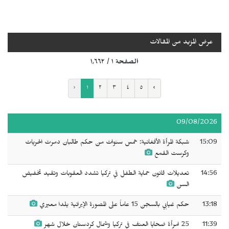
عرض المزيد من المقالات
الصفحة ١ / ١٬٦٦٢
‹
١
٢
٣
٤
٥
›
09/08/2026
15:09
شبكة المرأة الأفغانية: خمس سنوات من حكم طالبان دمرت الحريات
وكرست القمع
14:56
تعديلات قانون حماية الطفل في تركيا تشدد العقوبات وتقيد تخفيض
السن
13:18
حكم غيابي بالسجن 15 عاماً على المصورة الإيرانية يلدا معيري
11:39
25 امرأة ضحايا العنف في تركيا وشمال كردستان خلال شهر