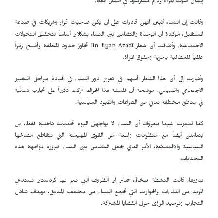
إيصال صوت المرأة ودعم مشاركتها في الشأن العام.
وقالت إن النساء أثبتن أنهن قادرات على أن يكنّ صاحبات قرار وشريكات في صناعة
المستقبل، مؤكدة أن الوحدة والتضامن بين النساء يشكلان أساساً لتحقيق التحولات
الاجتماعية. وأضافت أن شعار
Jin Jiyan Azadî
تجاوز حدود المنطقة وأصبح رمزاً
عالمياً للمطالبة بالحرية وحقوق المرأة.
وأشارت إلى أن هذا الشعار أسهم في تعزيز دور النساء في قيادة مراحل التغيير
الاجتماعي والسياسي، موضحة أن فلسفة هذا الحراك تركت تأثيراً على تجارب نسائية
في مناطق مختلفة تعاني من الصراعات والقيود السياسية.
كما اعتبرت شيدا معروف أن النساء لا يواجهن اليوم تحديات داخلية فقط، بل
يتعاملن أيضاً مع منظومات واسعة من القوى المهيمنة التي تتقاطع مصالحها
السياسية والاقتصادية، الأمر الذي يجعل التضامن بين النساء ضرورة لمواجهة هذه
التحديات.
بدورها، قالت الناشطة
بيخال صابر
إن الظروف التي تمر بها كردستان تستدعي
المزيد من اللقاءات والحوارات التي تجمع النساء من مختلف المناطق، بهدف تبادل
التجارب وتوحيد الرؤى حول القضايا المشتركة.