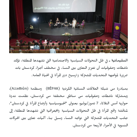
السليمانية ـ
في ظل التحولات السياسية والاجتماعية التي تشهدها المنطقة، تؤكد
ناشطات وحقوقيات أن تعزيز التعاون بين النساء في مختلف أجزاء كردستان بات
ضرورة لمواجهة التحديات المشتركة وترسيخ دور المرأة في الحياة العامة.
بمبادرة من شبكة العلاقات النسائية الكردية
RÊPAK)
) ومنظمة (
Azadbûn
)،
وبمشاركة ناشطات وحقوقيات من مناطق مختلفة من كردستان، نظمت ندوة
حوارية أمس الثلاثاء 7 تموز/يوليو، بعنوان "الجيوسياسية وأوضاع المرأة في كردستان"،
لمناقشة واقع المرأة في ظل التحولات السياسية والجغرافية التي تشهدها المنطقة، إلى
جانب التحديات المشتركة التي تواجه النساء وسبل بناء آليات تعاون بين الحركات
النسوية في الأجزاء الأربعة من كردستان.