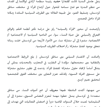
وعلى هامش الندوة قالت
كشدارا حفيد
رئيسة منظمة آزادي لوكالتنا إن الهدف
من تنظيم الندوة هو فتح مساحة للحوار حول أوضاع المرأة في مختلف مناطق
كردستان، وتسليط الضوء على طبيعة العلاقة بين الظروف السياسية السائدة ومكانة
المرأة داخل المجتمع.
وأوضحت أن محور "المرأة والسياسة" ركز على دراسة تأثير أنظمة الحكم والواقع
الجغرافي والسياسي على حياة النساء، سواء من الناحية السياسية أو الاجتماعية أو
الاقتصادية، مشيرة إلى أن مشاركة نساء من الأجزاء الأربعة من كردستان حملت رسالة
تتعلق بوجود قضايا مشتركة رغم اختلاف الظروف السياسية.
وأضافت أن الانقسام السياسي بين مناطق كردستان لم يلغِ الروابط الاجتماعية
والثقافية بين مجتمعاتها، مؤكدة أن التقارب في التجارب والتحديات يمكن أن
يشكل أساساً لإيجاد حلول مشتركة لقضايا المرأة. ودعت إلى تطوير مشاريع مشتركة
على مستوى الحركة النسوية، وكذلك تعزيز التعاون بين مختلف القوى المجتمعية
لتحقيق تغيير أوسع.
من جهتها، أكدت الناشطة
شيدا معروف
أن جمع أصوات النساء من مناطق
متعددة في كردستان يمثل خطوة مهمة لتعزيز التضامن النسوي، مشيرة إلى أن
السليمانية لعبت خلال السنوات الماضية دوراً في احتضان الفعاليات التي تهدف إلى