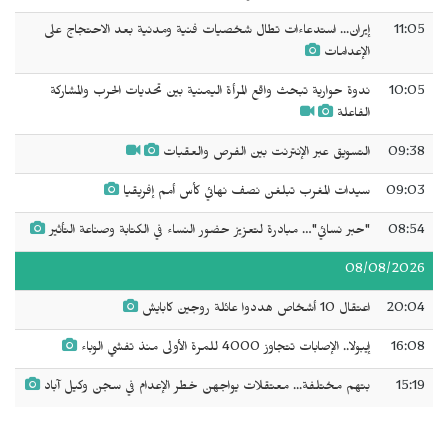
11:05
إيران... استدعاءات تطال شخصيات فنية ومدنية بعد الاحتجاج على
الإعدامات
10:05
ندوة حوارية تبحث واقع المرأة اليمنية بين تحديات الحرب والمشاركة
الفاعلة
09:38
التسويق عبر الإنترنت بين الفرص والعقبات
09:03
سيدات المغرب تبلغن نصف نهائي كأس أمم إفريقيا
08:54
"حبر نسائي"… مبادرة لتعزيز حضور النساء في الكتابة وصناعة التأثير
08/08/2026
20:04
اعتقال 10 أشخاص هددوا عائلة روجين كابايش
16:08
إيبولا.. الإصابات تتجاوز 4000 للمرة الأولى منذ تفشي الوباء
15:19
بتهم مختلفة... معتقلات يواجهن خطر الإعدام في سجن وكيل آباد