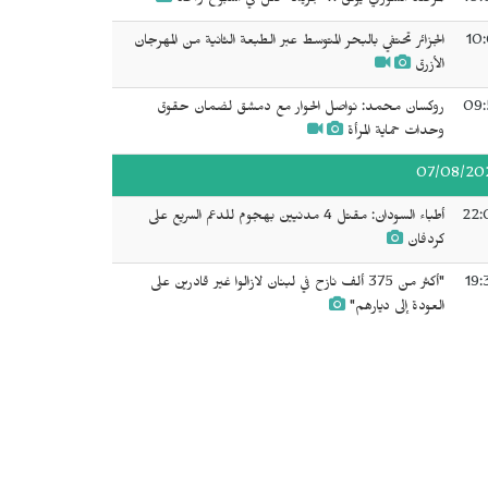
10:
المرصد السوري يوثق 11 جريمة قتل في أسبوع واحد
10:
الجزائر تحتفي بالبحر المتوسط عبر الطبعة الثانية من المهرجان
الأزرق
09:
روكسان محمد: نواصل الحوار مع دمشق لضمان حقوق
وحدات حماية المرأة
07/08/20
22:
أطباء السودان: مقتل 4 مدنيين بهجوم للدعم السريع على
كردفان
19:
"أكثر من 375 ألف نازح في لبنان لازالوا غير قادرين على
العودة إلى ديارهم"