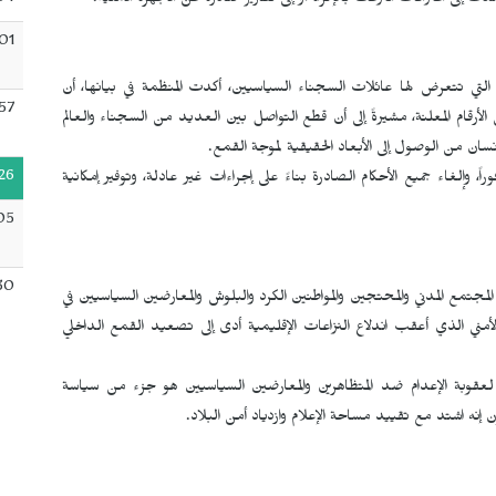
04
 إلى اعترافات انتُزعت بالإكراه أو إلى تقارير صادرة عن الأجهزة الأمنية.
01
التي تتعرض لها عائلات السجناء السياسيين، أكدت المنظمة في بيانها، أن
57
أرقام المعلنة، مشيرةً إلى أن قطع التواصل بين العديد من السجناء والعالم
ن من الوصول إلى الأبعاد الحقيقية لموجة القمع.
26
ً، وإلغاء جميع الأحكام الصادرة بناءً على إجراءات غير عادلة، وتوفير إمكانية
05
30
مجتمع المدني والمحتجين والمواطنين الكرد والبلوش والمعارضين السياسيين في
مني ​​الذي أعقب اندلاع النزاعات الإقليمية أدى إلى تصعيد القمع الداخلي
لعقوبة الإعدام ضد المتظاهرين والمعارضين السياسيين هو جزء من سياسة
ن إنه اشتد مع تقييد مساحة الإعلام وازدياد أمن البلاد.