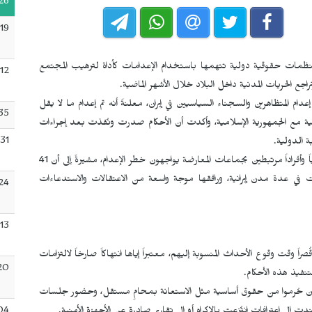
26
:19
منظمات حقوقية دولية تتهمها باستخدام الإعدامات كأداة لترهيب المجتمع
:12
اجع الحريات المدنية داخل البلاد خلال الأشهر الماضية.
 المتظاهرين والسجناء السياسيين في إيران، معلنةً أنه تم إعدام ما لا يقل
35
ائيلية مع الجمهورية الإسلامية، وأكدت أن الأحكام صدرت ونُفذت بعد إجراءات
:31
ة الدولية.
وبحسب البيان، فإن ما لا يقل عن 78 متظاهراً ومعارضاً سياسياً وأفراداً مرتبطين بجماعات المعارضة يواجهون خطر الإعدام، مشيرةً إلى أن 41
عت في عدة مدن إيرانية، ورافقها موجة واسعة من الاعتقالات والاستدعاءات
24
:13
 وقت وقوع الأحداث المنسوبة إليهم، معتبراً إياها انتهاكاً صارخاً لالتزامات
20
نفيذ هذه الأحكام.
همين حُرموا من حقوق أساسية مثل الاستعانة بمحامٍ مستقل، وحضور جلسات