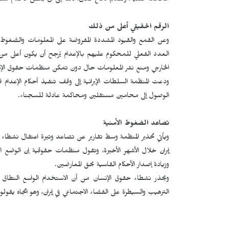
محاكمة علنية، وتقديم دفاع فعّال، لافتةً إلى أن بعض الأحكام استندت
الرقم الحقيقي أعلى من ذلك
وعن القمع والقيود المشددة المفروضة على المعلومات والضغوط 
العدد الفعلي للمحكوم عليهم بالإعدام يُرجح أن يكون أعلى من ال
الخارجي ومنع نشر المعلومات حال دون تمكن منظمات حقوق الإنسا
ودعت المنظمة السلطات الإيرانية إلى وقف تنفيذ أحكام الإعدام فورا
الوصول إلى محامين مستقلين ومحاكمة عادلة للسجناء.
تصاعد الضغوط الأمنية
ويأتي تحذير المنظمة وسط تقارير عن تصاعد وتيرة اعتقال نشطاء ال
إيران خلال الأشهر الأخيرة، وتقول منظمات حقوقية إن الوضع الأ
وزيادة إصدار الأحكام القاسية بحق المعارضين.
ويحذر نشطاء حقوق الإنسان من أن الاستخدام الواسع النطاق 
الترهيب والسيطرة على الفضاء الاجتماعي في إيران، وهو اتجاه يقولو