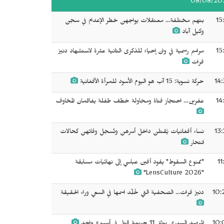
08/08/20
15
بتهم مختلفة... معتقلات يواجهن خطر الإعدام في سجن
وكيل آباد
15
مراسم رسمية في وان إحياءً للذكرى الثانية عشرة لاستشهاد دنيز
فرات
14:
حركة نسوية: 15 آب هو اليوم الأسود للمرأة الأفغانية
14
عفرين… احتجاز فتاة ومحاولة خطف طفلة يفاقمان المخاوف
13:
نساء أفغانيات يُقتلن داخل أسرهن وتُسجل وفاتهن كحالات
انتحار
11
"ممنوع السقوط" يقود أفين عباسي إلى نهائيات مسابقة
"LensCulture 2026"
10:
دنيز فرات... الصحفية التي خُلِّد اسمها في السعي وراء الحقيقة