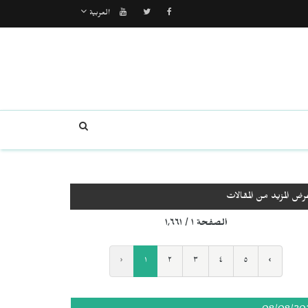
العربية
رض المزيد من المقالات
الصفحة ١ / ١٬٦٦١
‹
١
٢
٣
٤
٥
›