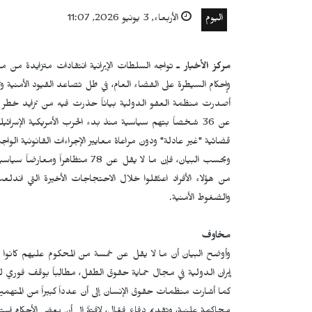
اليوم
الأربعاء, 3 يونيو 2026, 11:07
مركز الأخبار ـ
تواجه السلطات الإيرانية انتقادات متزايدة من 
وإحكام السيطرة على الفضاء العام، في ظل تصاعد القيود الأمنية وتر
أصدرت منظمة العفو الدولية بياناً حذرت فيه من تزايد خطر إعدام
عن 36 شخصاً بتهم سياسية منذ بدء الحرب الأمريكية الإسر
قضائية "غير عادلة" ودون مراعاة معايير الإجراءات القانونية الواجب
من هؤلاء الأفراد اعتُقلوا خلال الاحتجاجات الأخيرة التي اندل
والضغوط الأمنية.
مخاوف
وأوضح البيان أن ما لا يقل عن خمسة من المحكوم عليهم كانوا قُصراً
إيران الدولية في مجال حماية حقوق الطفل، مطالِباً بوقف فوري لت
كما أشارت منظمات حقوق الإنسان إلى أن عدداً كبيراً من المت