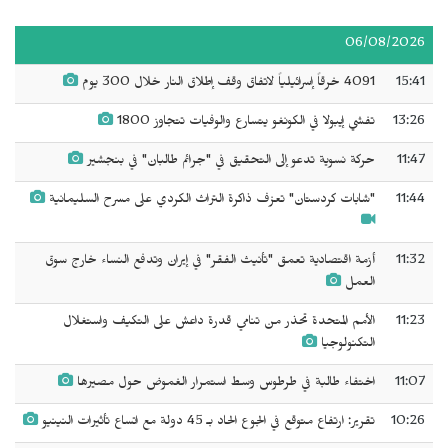
06/08/2026
15:41
4091 خرقاً إسرائيلياً لاتفاق وقف إطلاق النار خلال 300 يوم
13:26
تفشي إيبولا في الكونغو يتسارع والوفيات تتجاوز 1800
11:47
حركة نسوية تدعو إلى التحقيق في "جرائم طالبان" في بنجشير
11:44
"شابات كردستان" تعزف ذاكرة التراث الكردي على مسرح السليمانية
11:32
أزمة اقتصادية تعمق "تأنيث الفقر" في إيران وتدفع النساء خارج سوق
العمل
11:23
الأمم المتحدة تحذر من تنامي قدرة داعش على التكيف واستغلال
التكنولوجيا
11:07
اختفاء طالبة في طرطوس وسط استمرار الغموض حول مصيرها
10:26
تقرير: ارتفاع متوقع في الجوع الحاد بـ 45 دولة مع اتساع تأثيرات النينيو