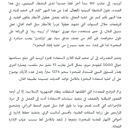
أورميه، إلى جانب 90 سداً آخر قلقاً جديداً لدى النشطاء البيئيين، وفي هذا
الصدد، تقول الناشطة البيئية (
كجال. ك
) عن هذا النهر "لقد كان لحجم المياه في
هذا النهر تأثير كبير على عملية التعافي، وذلك بفضل هطول الأمطار وتكوّن الجليد في
المرتفعات خلال السنوات التي تشهد هطولاً غزيراً للأمطار مثل العام الحالي، فعلى
سبيل المثال، في حين يُستخدم مياه نهري 'مهاباد' أو 'زرينه رود' في الزراعة على
طول مجراهما، فإن أكثر من نصف تدفق مياه نهر 'باراندوز' يصب مباشرة في
البحيرة؛ لذا فإن إنشاء سد عليه سيسرّع من عملية إنقاذ البحيرة".
وتشير التقديرات إلى أن حجم المياه اللازم لاستعادة بحيرة أورميه التي تبلغ مساحتها
حوالي 5000 كيلومتر مربع، بشكل كامل يقارب 15 مليار متر مكعب، وبعبارة أخرى
يُقدّر المستوى البيئي المستدام للبحيرة بنحو 1274 متراً، وتدل هذه الأرقام بوضوح
على أن عملية استعادة البحيرة بالكامل تواجه تحديات جسيمة بطبيعة الحال.
ورغم البرامج المتعددة التي أطلقتها السلطات ونظام الجمهورية الإسلامية، إلا أن أوجه
القصور الهيكلية والضعف في تنفيذ سياسات الاستعادة أدت إلى الفشل في كل مرة،
فالإجراءات التي كانت تُعتبر يوماً ما طوق نجاة مثل تغيير النمط الزراعي، وتشجيع
المزارعين على زراعة النباتات الطبية، وتحسين أساليب الري، وتنفيذ خطط إدارية في
أحواض الأنهار المغذية للبحيرة، وغيرها لم تُنفذ بالكامل قط بسبب غياب الإدارة
الفعالة.