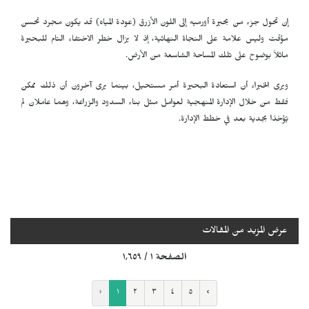
إن تحول جزء من بحيرة أورميه إلى اللون الأزرق (عودة المياه) قد يكون مجرد تحسن
مؤقت وليس علامة على النجاة النهائية، إذ لا يزال خطر الاختفاء التام للبحيرة
ماثلاً بوضوح على تلك المساحة الشاسعة من الأرض.
ويرى الخبراء أن استعادة البحيرة أمر مستحيل، بينما يرى آخرون أن ذلك ممكن
فقط من خلال الإدارة المنهجية لعوامل مثل بناء السدود والزراعة، وهما عاملان لم
يُؤخذا بجدية بعد في خطط الإدارة.
عرض المزيد من المقالات
الصفحة ١ / ١٬٦٥٩
‹
١
٢
٣
٤
٥
›