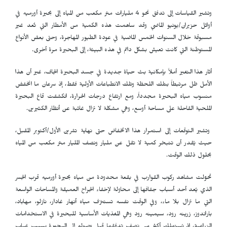
وتشير القياسات إلى تدفق نحو 4 مليارات متر مكعب من المياه إلى بحيرة أورميه في
أوائل حزيران/يونيو الماضي وقد ساهمت هذه الكمية من الأمطار التي تُعد غير
مسبوقة خلال السنوات الخمس الماضية في عودة الطيور المهاجرة، وحتى بعض الأنواع
المستوطنة التي كانت تعيش بشكل دائم في هذه البيئة، إلى البحيرة مرة أخرى.
أثار هذا التغير أملاً بإمكانية بث حياة جديدة في جسد البحيرة الجاف، غير أن هذا
الأمل ظل مرتبطاً بتلك اللحظة وتلك الانطباعات الأولية فقط، إذ سرعان ما انخفض
منسوب مياه البحيرة مجدداً، ومع ارتفاع درجات الحرارة، انكشفت قاع البحيرة
الملحية القاحلة على مساحة أوسع، وهي مشكلة لا تزال غائبة عن أنظار الكثيرين.
وتشير التوقعات إلى استمرار هذا الانخفاض حتى نهاية تشرين الأول/أكتوبر المقبل،
حيث يُقدر أن تتبخر كمية لا تقل عن مليار ونصف المليار متر مكعب من المياه
بحلول ذلك الوقت.
تحوّلت مشاهد ركوب القوارب في بقعة محدودة من مياه بحيرة أورميه قرب الجسر
الذي يُعد أحد أسباب جفافها إلى محاولة لإخفاء الجراح العميقة والمساحات الواسعة
التي ما تزال بلا ماء، وفي الوقت نفسه تستنزف مياه أنهار غادار، نازلو، مهاباد،
باراندوز، زرينه رود، سيمينه رود وهي المغذيات الأساسية للبحيرة في الاستخدامات