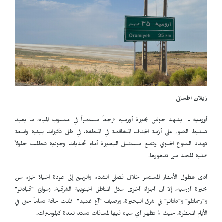
زيلان
اطمانی
أورميه ـ
يشهد حوض بحيرة أورميه تراجعاً مستمراً في منسوب المياه، ما يعيد
تسليط الضوء على أزمة الجفاف المتفاقمة في المنطقة، في ظل تأثيرات بيئية واسعة
تهدد التنوع الحيوي وتضع مستقبل البحيرة أمام تحديات وجودية تتطلب حلولاً
عملية للحد من تدهورها.
أدى هطول الأمطار المستمر خلال فصلي الشتاء والربيع إلى عودة الحياة لجزء من
بحيرة أورميه، إلا أن أجزاءً أخرى مثل المناطق الجنوبية الشرقية، وموانئ "قبادلو"
و"رحمانلو" و"دانالو" في شرق البحيرة، ورصيف "آغ غنبد" ظلت جافة تماماً حتى في
الأيام الممطرة، حيث لم تظهر أي مياه فيها لمسافات تمتد لعدة كيلومترات.