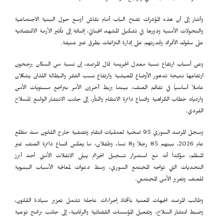
وأشار إلى أن هذه المؤشرات تفتح الباب أمام نقاش أوسع حول البنية الاجتماعية
والتحولات الأمنية ودورها في تشكيل المشهد الجنائي، إضافة إلى تأثير الأزمة الاقتصادية
على سلوك الأفراد وقدرتهم على إدارة النزاعات بطرق غير عنيفة.
وعن أسباب ارتفاع نسبة معدل الجريمة قال المرصد، إن نسبة من السكان يرجحون
ارتفاعها نتيجة تدهور الأوضاع المعيشية وارتفاع نسب الفقر والبطالة اللذان يشكلان
عاملاً أساسياً في تفاقم العنف، بينما يربط آخرون الأمر بتراجع مستويات الأمن
وازدياد خطاب الكراهية واتساع دائرة الانتقام والثأر، إلى جانب الانتشار الواسع للسلاح
الفردي.
وسجل المرصد السوري 95 ضحية لعمليات انتقام وتصفية خارج القانون منذ مطلع
عام 2026، بينهم 85 رجلاً و8 نساء وطفلان، ما يعكس اتساع دائرة العنف غير
المنظم، مؤكداً أنه مع استمرار تسجيل الجرائم يبقى الانفلات الأمني أحد أبرز
التحديات التي تواجه المجتمع السوري، وسط دعوات لمعالجة الأسباب البنيوية
للعنف وتعزيز الأمن المجتمعي.
وطالب المرصد الجهات المعنية باتخاذ إجراءات عاجلة تشمل تعزيز سيادة القانون،
وضبط انتشار السلاح، وتفعيل المؤسسات القضائية والرقابية، إلى جانب برامج توعية