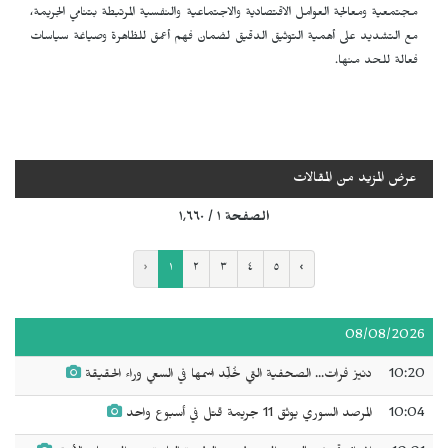
مجتمعية ومعالجة العوامل الاقتصادية والاجتماعية والنفسية المرتبطة بتنامي الجريمة،
مع التشديد على أهمية التوثيق الدقيق لضمان فهم أعمق للظاهرة وصياغة سياسات
فعالة للحد منها.
عرض المزيد من المقالات
الصفحة ١ / ١٬٦٦٠
‹
١
٢
٣
٤
٥
›
08/08/2026
10:20
دنيز فرات... الصحفية التي خُلِّد اسمها في السعي وراء الحقيقة
10:04
المرصد السوري يوثق 11 جريمة قتل في أسبوع واحد