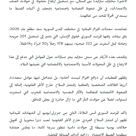
الأخيرة مخاوف متزايدة بين السكان، مع تسجيل ارتفاع ملحوظ في حوادث العنف
والاعتداءات، في ظل ضغوط اقتصادية واجتماعية وضعفٍ في آليات الضبط ما
يستدعي تحركاً للحد من تفاقهما.
تصاعدت معدلات الجرائم الجنائية في مختلف المدن السورية منذ مطلع عام 2026،
وفق بيانات وثقها المرصد السوري لحقوق الإنسان، التي تشير إلى تسجيل 201 جريمة
وحادثة قتل أسفرت عن 222 ضحية، بينهم 178 رجلاً و30 امرأة و14طفلاً.
وتكشف هذه الأرقام عن منحى متزايد يثير تساؤلات حول العوامل التي تدفع إلى هذا
الارتفاع في ظل التحولات الأمنية والاجتماعية والاقتصادية التي تعيشها البلاد.
وتُظهر المعطيات أن دوافع الجرائم ليست أحادية، بل تتداخل فيها عوامل متعددة،
أبرزها الخلافات الشخصية والعائلية وانتشار السلاح خارج الأطر القانونية، إضافة إلى
الضغوط الاقتصادية المتفاقمة والآثار النفسية والاجتماعية للحرب التي استمرت
لسنوات، فضلاً عن حوادث الثأر التي ما تزال حاضرة في بعض المناطق.
وأكد المرصد السوري أمس الثلاثاء الثاني من حزيران/يونيو، أن الشهادات الميدانية
تٌظهر أن انتشار السلاح الفردي خارج الأطر القانونية لعب دوراً محورياً في تحويل
خلافات يومية بسيطة إلى حوادث دامية تتطور بسرعة لافتة، ما يعكس هشاشة
منظومة الضبط الاجتماعي وتراجع أدوات الوساطة المحلية.