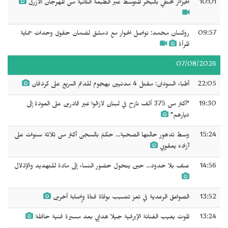
10:01
الجزائر تحتفي بالبحر المتوسط عبر الطبعة الثانية من المهرجان الأزرق
09:57
روكسان محمد: نواصل الحوار مع دمشق لضمان حقوق وحدات حماية
المرأة
07/08/2026
22:05
أطباء السودان: مقتل 4 مدنيين بهجوم للدعم السريع على كردفان
19:30
"أكثر من 375 ألف نازح في لبنان لازالوا غير قادرين على العودة إلى
ديارهم"
15:24
وسط تدهور حالتها الصحية... حكمٌ بالسجن ‌‌‌أكثر من ثلاثة سنوات على
آزاده يعقوبي
14:56
عنف بلا حدود... حين يتحول حضور النساء إلى مادة للتهديد والإذلال
13:52
الصواعق الرعدية في تعز تتسبب بوفاة فتاة وإصابة أخرين
13:24
الموت يغيب الفنانة الإيرانية جيلا هدايي بعد مسيرة فنية حافلة