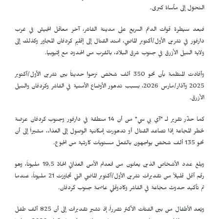
التحوّل إلى مأساة كبرى.
فبعد سيطرة قوات الدعم السريع على مدينة الفاشر، آخر معاقل الجيش في غرب
دارفور في تشرين الأول/أكتوبر الماضي، امتد القتال إلى إقليم كردفان المجاور وكذلك إلى
ولاية النيل الأزرق في جنوب شرق البلاد، بالقرب من الحدود مع إثيوبيا.
وأفادت المنظمة بأن نحو 350 ألف شخص نزحوا حديثاً بين تشرين الأول/أكتوبر
2025 وآذار/مارس 2026، بسبب تدهور الأوضاع الأمنية في الفاشر وكردفان والنيل
الأزرق.
كما حذّر تقرير لـ "آي بي سي" من أن 14 منطقة في دارفور وجنوب كردفان عرضة
لخطر المجاعة إذا تصاعد القتال أو تدهورت إمكانية الوصول إلى الغذاء، مشيراً إلى أن
نحو 135 ألف شخص يواجهون بالفعل مستويات كارثية من الجوع.
وبلغ عدد الأشخاص الذين يعانون من انعدام الأمن الغذائي الحادّ 19,5 مليوناً، وهو
رقم أقل قليلاً من تقديرات تشرين الأول/أكتوبر الماضي التي تجاوزت 21 مليوناً، عندما
تم تأكيد حدوث مجاعة في الفاشر وكادوقلي عاصمة جنوب كردفان.
ويُعد الأطفال من بين الفئات الأكثر تضرراً، إذ تشير تقديرات إلى أن 825 ألف طفل