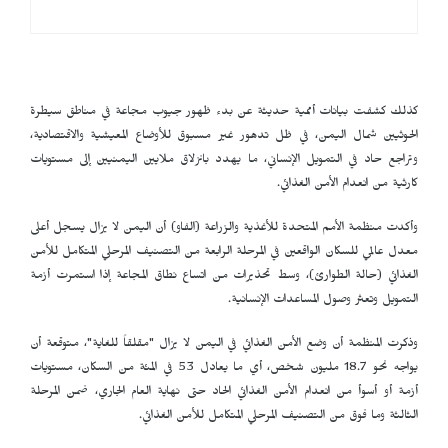
كذلك كشفت بيانات أممية حديثة عن بدء ظهور جيوب مجاعة في مناطق سيطرة
الحوثيين شمال اليمن، في ظل تدهور غير مسبوق للأوضاع المعيشية والاقتصادية،
وتراجع حاد في التمويل الإنساني، ما يهدد بانزلاق ملايين اليمنيين إلى مستويات
كارثية من انعدام الأمن الغذائي.
وأكدت منظمة الأمم المتحدة للأغذية والزراعة (الفاو) أن اليمن لا يزال يسجل أعلى
معدل عالمي للسكان الواقعين في المرحلة الرابعة من التصنيف المرحلي المتكامل للأمن
الغذائي (حالة الطوارئ)، وسط تحذيرات من اتساع نطاق المجاعة إذا استمرت أزمة
التمويل وتعثر وصول المساعدات الإنسانية.
وذكرت المنظمة أن وضع الأمن الغذائي في اليمن لا يزال "مقلقاً للغاية"، متوقعة أن
يواجه نحو 18.7 مليون شخص، أي ما يعادل 53 في المئة من السكان، مستويات
أزمة أو أسوأ من انعدام الأمن الغذائي الحاد حتى نهاية العام الجاري، ضمن المرحلة
الثالثة وما فوق من التصنيف المرحلي المتكامل للأمن الغذائي.