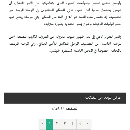
وأوضح التقرير الخاص بالتوقعات قصيرة المدى وتداعياتها على الأمن الغذائي، أن
اليمن يتحمل حالياً أعلى عبء عالمي للسكان المحاصرين في المرحلة الرابعة من
التصنيف؛ إذ تشمل هذه الفئة نحو 17 في المئة من السكان، وهي مرحلة يرتفع فيها
خطر الوفيات المرتبطة بالجوع وسوء التغذية بصورة متزايدة.
وأشار التقرير الأممي إلى بدء ظهور جيوب معزولة من الظروف الكارثية المصنفة ضمن
المرحلة الخامسة من التصنيف المرحلي المتكامل للأمن الغذائي، وهي المرحلة المرتبطة
بالمجاعة؛ خصوصاً في المناطق الخاضعة لسيطرة الحوثيين.
عرض المزيد من المقالات
الصفحة ١ / ١٬٦٥٩
‹
١
٢
٣
٤
٥
›