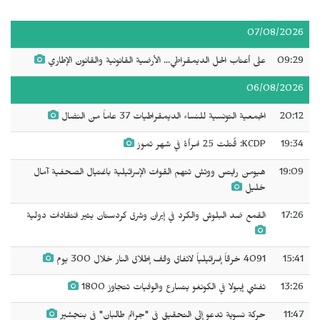
07/08/2026
09:29
على أعتاب الحل الديمقراطي... الأرضية القانونية والقانون الإطاري
06/08/2026
20:12
الجمعية التونسية للنساء الديمقراطيات 37 عاماً من النضال
19:34
KCDP: قُتلت 25 امرأة في شهر تموز
19:09
هيومن رايتس ووتش تتهم القوات الإسرائيلية باغتيال الصحفية آمال
خليل
17:26
القمع ضد البلوش والكرد في إيران وشرق كردستان يثير انتقادات دولية
15:41
4091 خرقاً إسرائيلياً لاتفاق وقف إطلاق النار خلال 300 يوم
13:26
تفشي إيبولا في الكونغو يتسارع والوفيات تتجاوز 1800
11:47
حركة نسوية تدعو إلى التحقيق في "جرائم طالبان" في بنجشير