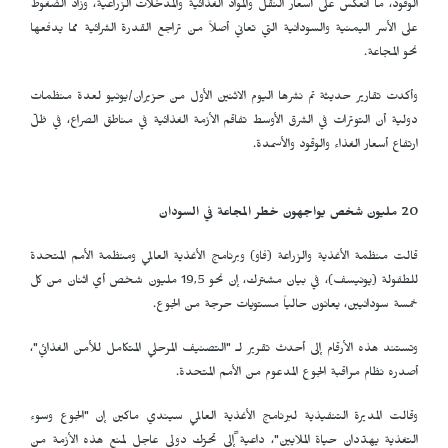
الوقود، ما انعكس على أسعار النقل والمواد الغذائية والمدخلات الزراعية، وزاد الضغوط
على الأسر اليمنية والسودانية التي تعاني أصلاً من تراجع القدرة الشرائية مما يدفعها
نحو المجاعة.
وأكدت تقارير حديثة تم نشرها اليوم الاثنين الأول من حزيران/يونيو لعدة منظمات
دولية أن التوترات في الشرق الأوسط تفاقم الأزمة الغذائية في مناطق الصراع، في ظلّ
ارتفاع أسعار الغذاء والوقود والأسمدة.
20 مليون شخص يواجهون خطر المجاعة في السودان
قالت منظمة الأغذية والزراعة (فاو) وبرنامج الأغذية العالمي ومنظمة الأمم المتحدة
للطفولة (يونيسف)، في بيان مشترك، إن نحو 19,5 مليون شخص أي اثنان من كل
خمسة سودانيين، يعانون حالياً مستويات حرجة من الجوع.
وتستند هذه الأرقام إلى أحدث تقرير لـ "التصنيف المرحلي المتكامل للأمن الغذائي"،
أصدره نظام مراقبة الجوع المدعوم من الأمم المتحدة.
وقالت المديرة التنفيذية لبرنامج الأغذية العالمي سيندي ماكين إن "الجوع وسوء
التغذية يهدّدان حياة الملايين"، داعية ًإلى تحرّك دولي عاجل لمنع هذه الأزمة من