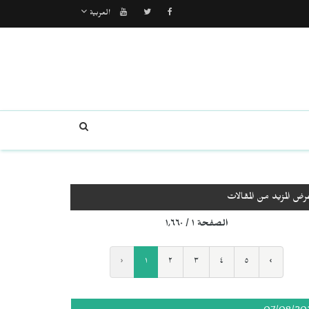
العربية
رض المزيد من المقالات
الصفحة ١ / ١٬٦٦٠
‹
١
٢
٣
٤
٥
›