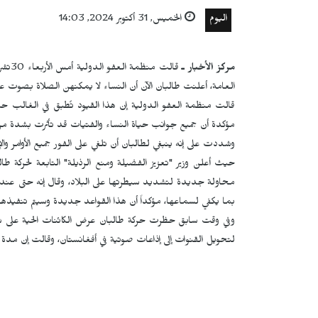
اليوم
الخميس, 31 أكتوبر 2024, 14:03
مركز الأخبار
ـ
قالت منظمة العفو الدولية أمس الأربعاء 30تشرين الأول/أكتوبر على صفحتها
العامة، أعلنت طالبان الآن أن النساء لا يمكنهن الصلاة بصوت عا
قالت منظمة العفو الدولية إن هذا القيود تُطبق في الغالب 
مؤكدة أن جميع جوانب حياة النساء والفتيات قد تأثرت بشدة من
وشددت على إنه ينبغي لطالبان أن تلغي على الفور جميع الأوامر وا
حيث أعلن وزير "تعزيز الفضيلة ومنع الرذيلة" التابعة لحركة 
محاولة جديدة لتشديد سيطرتها على البلاد، وقال إنه حتى عندم
بما يكفي لسماعها، مؤكداً أن هذا القواعد جديدة وسيتم تنفيذها ت
وفي وقت سابق حظرت حركة طالبان عرض الكائنات الحية على شاش
لتحويل القنوات إلى إذاعات صوتية في أفغانستان، وقالت إن مدة ا