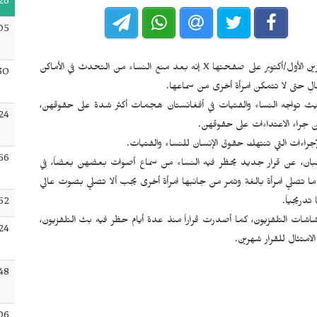
26
05
X
إنه بعد منع النساء من التحدث في الأماكن
30
لٍ حتى لا تتمكن امرأة أخرى من سماعها.
حيث تواجه النساء والفتيات في أفغانستان هجمات أكثر شدة على حقوقهن،
24
 جراء الاعتداءات على حقوقهن.
لإجراءات التي تنتهك حقوق الإنسان للنساء والفتيات.
56
طالبان، عن قرار جديد يحظر فيه النساء من سماع أصوات بعضهن بعضاً، في
ا تصلي امرأة بالغة وتمر من جانبها امرأة أخرى يجب ألا تصلي بصوت عالي
دريجياً.
52
ات التلفزيون، كما أصدرت قراراً منذ عدة أيام حظر فيه بث التلفزيون،
24
لامتثال للقرار شهرين.
:48