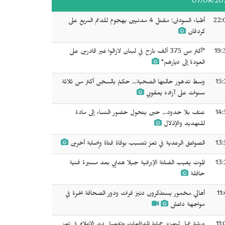
07/08/20
22:
أطباء السودان: مقتل 4 مدنيين بهجوم للدعم السريع على
كردفان
19:
"أكثر من 375 ألف نازح في لبنان لازالوا غير قادرين على
العودة إلى ديارهم"
15:
وسط تدهور حالتها الصحية... حكمٌ بالسجن ‌‌‌أكثر من ثلاثة
سنوات على آزاده يعقوبي
14:
عنف بلا حدود... حين يتحول حضور النساء إلى مادة
للتهديد والإذلال
13:
الصواعق الرعدية في تعز تتسبب بوفاة فتاة وإصابة أخرين
13:
الموت يغيب الفنانة الإيرانية جيلا هدايي بعد مسيرة فنية
حافلة
11
أهالي مخمور يستذكرون دنيز فرات ودور الصحافة الحرة في
مواجهة داعش