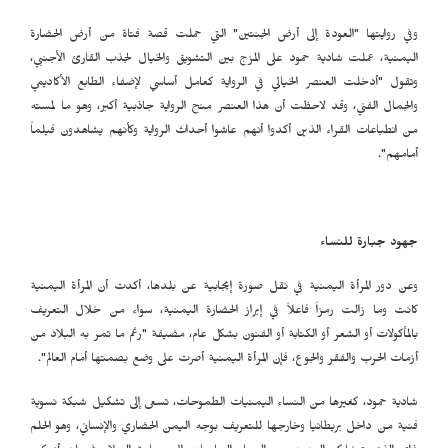
وفي روايتها "العودة إلى أرض الجنتين" التي حملت قصة فتاة من أرض الحضارة
اليمنية، عملت شادية حمود على المزج بين التشويق والخيال لجذب القارئ الأجنبي،
وتقول "أدخلت العنصر الخيالي في الرواية كعامل أساسي لإضفاء الطابع الأكاديمي
والجمال الفني، وقد لاحظت أن هذا العنصر منح الرواية جاذبية أكبر، وهو ما لمسته
من انطباعات القراء الذين أكدوا أنهم عاشوا أحداث الرواية وكأنهم يشاهدون فيلماً
أمامهم".
جهود جبارة للنساء
وعن دور المرأة اليمنية في نقل صورة إيجابية عن بلدها، أكدت أن المرأة اليمنية
كانت وما زالت رمزاً فاعلاً في إبراز الحضارة اليمنية، سواء من خلال التعريف
بالمأكولات أو الشعر أو الكتابة أو الفنون بشكل عام، مضيفة "رغم ما تمر به البلاد من
أزمات الحرب والفقر والجوع، فإن المرأة اليمنية أصرت على وضع بصمتها أمام العالم".
شادية حمود، كغيرها من النساء اليمنيات الطموحات، تسعى إلى تشكيل شبكة نسوية
فنية من داخل بريطانيا وخارجها للتعريف بوجه اليمن الحضاري والإنساني، وهو الحلم