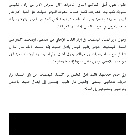
عليه. تقول
أمل العاشق
إحدى الحاضرات "كان المعرض أكثر من رائع، فاليمن
معروفة بأنها بلد الحضارات، لكنني عندما حضرت المعرض تعرفت على أشياء أكثر عن
اليمن بطريقة إبداعية ومبسطة. كانت كل لوحة تحكي قصة عن اليمن وتاريخها، وقد
ساهم المعرض في تعريف الناس بحضارتها العريقة".
وحول دور النساء اليمنيات في إبراز الجانب الإيجابي من بلدهن، أوضحت "كثير من
النساء اليمنيات يحاولن إظهار اليمن بأجمل صورة، وقد لمست ذلك من خلال
تفاعلي مع نساء يمنيات في بريطانيا ودول أخرى. رغم الحروب والظروف الصعبة التي
مرت بها بلادهن، فإنهن نقلن صورة إيجابية ومشرقة".
وفي ختام حديثها، قالت أمل العاشق إن "النساء اليمنيات، بل وكل النساء، رغم
ظروف بلدانهن، يمثلن أوطانهن بأثر طيب، ويسعين إلى إيصال صوت بلادهن
وتاريخهن وحضارتهن إلى العالم".