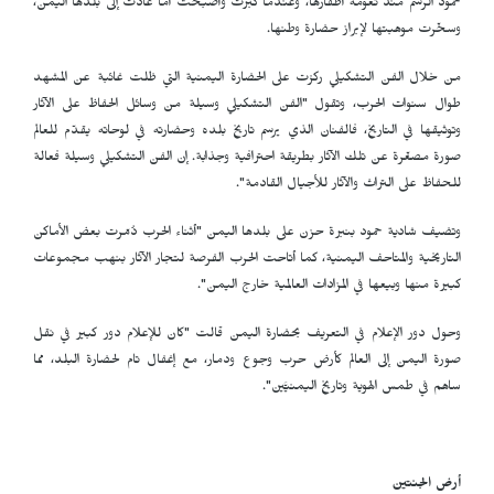
حمود الرسم منذ نعومة أظفارها، وعندما كبرت وأصبحت أماً عادت إلى بلدها اليمن،
وسخّرت موهبتها لإبراز حضارة وطنها.
من خلال الفن التشكيلي ركزت على الحضارة اليمنية التي ظلت غائبة عن المشهد
طوال سنوات الحرب، وتقول "الفن التشكيلي وسيلة من وسائل الحفاظ على الآثار
وتوثيقها في التاريخ، فالفنان الذي يرسم تاريخ بلده وحضارته في لوحاته يقدّم للعالم
صورة مصغّرة عن تلك الآثار بطريقة احترافية وجذابة. إن الفن التشكيلي وسيلة فعالة
للحفاظ على التراث والآثار للأجيال القادمة".
وتضيف شادية حمود بنبرة حزن على بلدها اليمن "أثناء الحرب دُمّرت بعض الأماكن
التاريخية والمتاحف اليمنية، كما أتاحت الحرب الفرصة لتجار الآثار بنهب مجموعات
كبيرة منها وبيعها في المزادات العالمية خارج اليمن".
وحول دور الإعلام في التعريف بحضارة اليمن قالت "كان للإعلام دور كبير في نقل
صورة اليمن إلى العالم كأرض حرب وجوع ودمار، مع إغفال تام لحضارة البلد، مما
ساهم في طمس الهوية وتاريخ اليمنيَّين".
أرض الجنتين