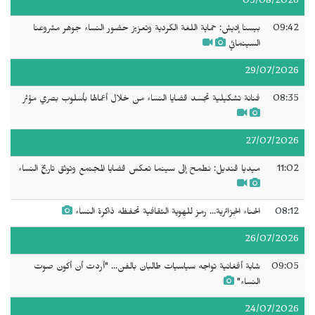
05/08/2026
09:42
بيسنا إديش: حماية اللغة الكردية وتعزيز حضور النساء جوهر مشروعنا
السينمائي
29/07/2026
08:35
فنانة تشكيلية تجسد قضايا النساء من خلال أعمالها بأسلوب بصري مؤثر
27/07/2026
11:02
ميديا قنديل: نطمح إلى سينما تعكس قضايا المجتمع وتوثق تاريخ النساء
08:12
الحناء الجزائرية... رمز للهوية الثقافية تحفظه ذاكرة النساء
26/07/2026
09:05
شابة أفغانية تواجه سياسيات طالبان بالفن... "أردت أن أكون صوت
النساء"
24/07/2026