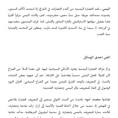
اليمن ـ
تُعد الحضارة اليمنية من أقدم الحضارات في التاريخ، إذ امتدت لآلاف السنين،
وتميزت بممالك عريقة مثل سبأ، معين، حضرموت، حِمْيَر، وكانت اليمن مركزاً تجارياً
هاماً بفضل موقعها الاستراتيجي وتجارة البخور واللبان، كما عُرف اليمنيون بتقدمهم
في الزراعة، لا سيما في بناء السدود الكبيرة كسد مأرب، وبتطور فن النحت والعمارة
منذ القدم.
الفن إحدى الوسائل
ورغم عراقة الحضارة اليمنية وتفرّد الأماكن السياحية فيها، فإن عقداً كاملاً من الصراع
كان كفيلاً بجعل اليمن منسياً وهامشياً على الخارطة. غير أن جهود بعض الشباب
والنساء في التعريف بالوجه المشرق لليمن بعيداً عن الصراع السياسي، تحاول اليوم
الوصول إلى العالم للتعريف بآثار اليمن وحضارته القديمة.
شادية محمد حمود
، واحدة من النساء اللواتي يسعين إلى التعريف بحضارة بلادهن
في المهجر، إذ سعت من خلال أعمالها الفنية والأدبية إلى إبراز تراث بلدها وحضارته،
فكانت منارة للتعريف باليمن وحضارته في مدينة ليفربول البريطانية. بدأت شادية