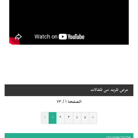
عرض المزيد من المقالات
الصفحة ١ / ٧٣
‹
١
٢
٣
٤
٥
›