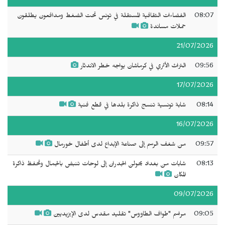
08:07
الفضاءات الثقافية المستقلة في تونس تحت الضغط ومدافعون يطلقون
حملات مساندة
21/07/2026
09:56
التراث الأثري في كرماشان يواجه خطر الاندثار
17/07/2026
08:14
شابة تونسية تنسج ذاكرة بلدها في قطع فنية
16/07/2026
09:57
من شغف الرسم إلى صناعة الإبداع لدى أطفال خورمال
08:13
شابات من بغداد يحولن الجدران إلى لوحات تنبض بالجمال وتحفظ ذاكرة
المكان
09/07/2026
09:05
مراسم "طواف الطاووس" تقليد مقدس لدى الإيزيديين