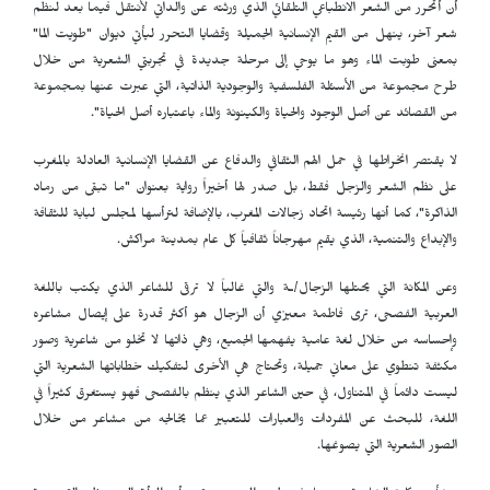
أن أتحرر من الشعر الانطباعي التلقائي الذي ورثته عن والداتي لأنتقل فيما بعد لنظم
شعر آخر، ينهل من القيم الإنسانية الجميلة وقضايا التحرر ليأتي ديوان "طويت الما"
بمعنى طوبت الماء وهو ما يوحي إلى مرحلة جديدة في تجربتي الشعرية من خلال
طرح مجموعة من الأسئلة الفلسفية والوجودية الذاتية، التي عبرت عنها بمجموعة
من القصائد عن أصل الوجود والحياة والكينونة والماء باعتباره أصل الحياة".
لا يقتصر انخراطها في حمل الهم الثقافي والدفاع عن القضايا الإنسانية العادلة بالمغرب
على نظم الشعر والزجل فقط، بل صدر لها أخيراً رواية بعنوان "ما تبقى من رماد
الذاكرة"، كما أنها رئيسة اتحاد زجالات المغرب، بالإضافة لترأسها لمجلس لبابة للثقافة
والإبداع والتنمية، الذي يقيم مهرجاناً ثقافياً كل عام بمدينة مراكش.
وعن المكانة التي يحتلها الزجال/ـة والتي غالباً لا ترقى للشاعر الذي يكتب باللغة
العربية الفصحى، ترى فاطمة معيزي أن الزجال هو أكثر قدرة على إيصال مشاعره
وإحساسه من خلال لغة عامية يفهمها الجميع، وهي ذاتها لا تخلو من شاعرية وصور
مكثفة تنطوي على معاني جميلة، وتحتاج هي الأخرى لتفكيك خطاباتها الشعرية التي
ليست دائماً في المتناول، في حين الشاعر الذي ينظم بالفصحى فهو يستغرق كثيراً في
اللغة، للبحث عن المفردات والعبارات للتعبير عما يخالجه من مشاعر من خلال
الصور الشعرية التي يصوغها.