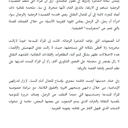
وبشأن مكانة الشاعرة ودورها في تطوير المجتمع، ترى أن المرأة التي تنظم القصيدة
الزجلية تساهم في الارتقاء بالذوق العام، لأنها تنخرط في بناء ملحمة ثقافية ذات
أبعاد كثيرة، لافتةً إلى أن المجال الثقافي رهين بخدمة القصيدة الزجلية والزجال سواء
امرأة أو رجل، لأن الزجل يعكس الهوية المغربية الأصيلة من خلال القصائد المغناة
والتي تعبر عن "تمغرابيت" الحقيقية.
أما الصعوبات التي تواجه الشاعرة الزجالة، قالت إن المرأة المبدعة عموماً لازالت
محرومة ولا تحظى بالمكانة التي تستحقها، حيث لا زالت تعاني التهميش والإقصاء،
هذه الاختلالات تظهر بشكل كبير أثناء التظاهرات واللقاءات الثقافية، فالمشهد الثقافي
لا زال يقتصر في مجملة على الحضور الذكوري أكثر، رغم أن المرأة أثبتت قدرتها على
نظم الشعر وكتابة القصة والرواية.
وفي ختام حديثها أوصت فاطمة معيري بإفساح المجال أمام النساء لإبراز قدراتهن
الإبداعية، من خلال دعمهن ومنحهن الحرية والحقوق الكاملة، مع مراعاة خصوصية
المرأة المبدعة وحساسيتها التي حتماً تختلف عن الرجل، وهناك ضرورة للتوعية
بأهمية الثقافة والتراث الذي يميز الشعوب عن بعضها البعض، خاصة في صفوف
الشباب الذي يجهل الكثر عن ثقافته وهويته المغربية.