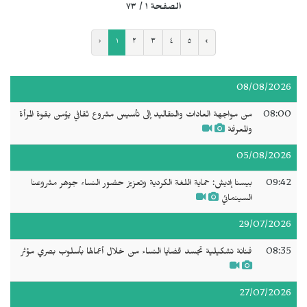
الصفحة ١ / ٧٣
‹
١
٢
٣
٤
٥
›
08/08/2026
08:00
من مواجهة العادات والتقاليد إلى تأسيس مشروع ثقافي يؤمن بقوة المرأة
والمعرفة
05/08/2026
09:42
بيسنا إديش: حماية اللغة الكردية وتعزيز حضور النساء جوهر مشروعنا
السينمائي
29/07/2026
08:35
فنانة تشكيلية تجسد قضايا النساء من خلال أعمالها بأسلوب بصري مؤثر
27/07/2026