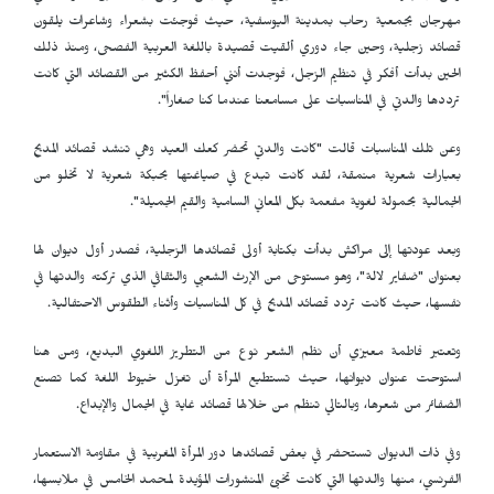
مهرجان بجمعية رحاب بمدينة اليوسفية، حيث فوجئت بشعراء وشاعرات يلقون
قصائد زجلية، وحين جاء دوري ألقيت قصيدة باللغة العربية الفصحى، ومنذ ذلك
الحين بدأت أفكر في تنظيم الزجل، فوجدت أنني أحفظ الكثير من القصائد التي كانت
ترددها والدتي في المناسبات على مسامعنا عندما كنا صغاراً".
وعن تلك المناسبات قالت "كانت والدتي تحضر كعك العيد وهي تنشد قصائد المديح
بعبارات شعرية منمقة، لقد كانت تبدع في صياغتها بحبكة شعرية لا تخلو من
الجمالية بحمولة لغوية مفعمة بكل المعاني السامية والقيم الجميلة".
وبعد عودتها إلى مراكش بدأت بكتابة أولى قصائدها الزجلية، فصدر أول ديوان لها
بعنوان "ضفاير لالة"، وهو مستوحى من الإرث الشعبي والثقافي الذي تركته والدتها في
نفسها، حيث كانت تردد قصائد المديح في كل المناسبات وأثناء الطقوس الاحتفالية.
وتعتبر فاطمة معيزي أن نظم الشعر نوع من التطريز اللغوي البديع، ومن هنا
استوحت عنوان ديوانها، حيث تستطيع المرأة أن تغزل خيوط اللغة كما تصنع
الضفائر من شعرها، وبالتالي تنظم من خلالها قصائد غاية في الجمال والإبداع.
وفي ذات الديوان تستحضر في بعض قصائدها دور المرأة المغربية في مقاومة الاستعمار
الفرنسي، منها والدتها التي كانت تخبئ المنشورات المؤيدة لمحمد الخامس في ملابسها،