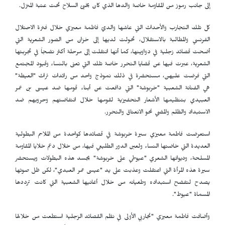
إلى جانب رموز من المقاومة خاصة والدها الذي كان يخبئ السلاح تحت عتبة المنزل.
كل تلك التجارب والأحداث التي عاشها والديّ فاطمة معيزي خلال فترة الاحتلال
الفرنسي والمطالبة بالاستقلال، تحولت لديها إلى خزان من الصور الشعرية التي
أضحت قصائد زجلية في دواوينها، كما أنها انتقلت إلى مرحلة أكثر نضجاً في تجربتها
الشعرية، عبرت فيها عن قضايا التحرر خاصة تلك التي تعنى بالنساء وقيود المجتمع
التي فرضت عليهن، مستحضرة في ذلك نموذج واحد من رائدات تراث "العيطة"
هي الفنانة الشعبية "خربوشة" التي دافعت عن أبناء قومها ضد عيسى بن عمر
العبيدي بتنظيمها الأشعار التحفيزية لقومها خلال انتفاضتهم وحروبهم ضد
الاستبداد والظلم والمضي نحو الانعتاق والتحرر.
استعرضت فاطمة معيزي سيرة خربوشة في قصائدها كواحدة من الملاحم البطولية
العديدة التي خاضتها النساء ولعبن الدور الطليعي فيها، من خلال دعم خلايا المقاومة
المسلحة، وديوانها الشعري "عيوطي على خربوشة" يجسد هذه البطولات ويستحضر
سيرة هذه المرأة التي اعتقلت وعذبت على يد "عيسى عمر العبدي"، لكن ظل صوتها
يصدح لتفضح استبداده وطغيانه من خلال أغانيها الشعبية التي كانت ترددها
المسماة "عيوط".
وأضافت فاطمة معيزي "تجاربي الأولى في نظم القصائد الزجلية استطعت من خلالها