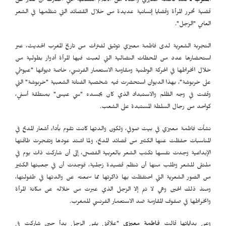
المغرب ـ
تعد فاطمة معيزي واحدة من الأقلام النسائية التي اختارت أن تعبر عن
قضية تحرر المرأة وقضايا إنسانية عديدة من خلال القصائد التي تنظمها في الشعر
العامي "الزجل".
التجربة الشعرية لدى فاطمة معيزي توثيق لفترات من تاريخ المغرب الحديث، عبر
استحضارها عدد من المحطات النضالية التي لعبت فيها المرأة أدوار بطولية من
خلال انخراطها في الحركة الوطنية ومقاومة الاستعمار الفرنسي، خاصة ديوانها "عيوطي
على خربوشة"، بهذا الديوان استحضرت فيه شخصية الفنانة الشعبية "خربوشة" التي
وقفت في وجه الظلم والاستبداد الذي كان يجسده "سي عيسى" بمنطقة أسفي،
كواحد من رجال السلطة المستبدة على الشعب.
نشأت فاطمة معيزي في بيت صوفي، ولكون والدتها كانت تقوم بأداء أشعار المديح في
المناسبات حفظت عنها الكثير من قصائد المديح، ولما اشتد عودها وتفجرت طاقتها
الإبداعية وجدت نفسها تكتب الشعر بالعربية الفصحى، إلى أن شاركت ذات يوم في
ملتقى للشعر وطلب منها أن تنظم قصيدة زجلية، فوجدت أن في جعبتها الكثير
من الصور الشعرية التي احتفظت بها ذاكرتها مما سمعته عن والدتها في طفولتها،
ومنذ ذلك الحين وهي لا تنم إلا الزجل الذي عبرت من خلاله عن مكانة المرأة
وانخراطها في صفوف المقاومة ضد الاستعمار الفرنسي للمغرب.
وعن بداياتها قالت
فاطمة معيزي
"علاقتي بفن الزجل بدأ حين شاركت في