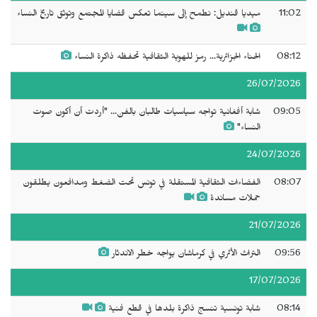
11:02
ميديا قنديل: نطمح إلى سينما تعكس قضايا المجتمع وتوثق تاريخ النساء
08:12
الحناء الجزائرية... رمز للهوية الثقافية تحفظه ذاكرة النساء
26/07/2026
09:05
شابة أفغانية تواجه سياسيات طالبان بالفن... "أردت أن أكون صوت
النساء"
24/07/2026
08:07
الفضاءات الثقافية المستقلة في تونس تحت الضغط ومدافعون يطلقون
حملات مساندة
21/07/2026
09:56
التراث الأثري في كرماشان يواجه خطر الاندثار
17/07/2026
08:14
شابة تونسية تنسج ذاكرة بلدها في قطع فنية