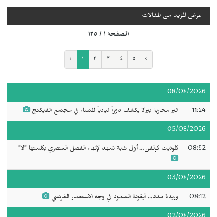
عرض المزيد من المقالات
الصفحة ١ / ١٣٥
‹
١
٢
٣
٤
٥
›
08/08/2026
11:24
قبر محاربة بيركا يكشف دوراً قيادياً للنساء في مجتمع الفايكنج
05/08/2026
08:52
كلوديت كولفن… أول شابة تمهد لإنهاء الفصل العنصري بكلمتها "لا"
03/08/2026
08:12
وريدة مداد... أيقونة الصمود في وجه الاستعمار الفرنسي
02/08/2026