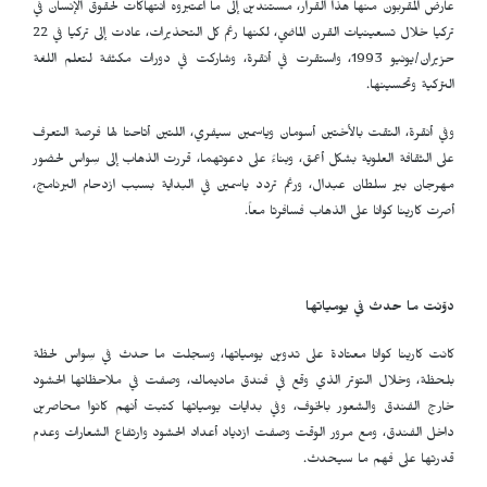
عارض المقربون منها هذا القرار، مستندين إلى ما اعتبروه انتهاكات لحقوق الإنسان في
تركيا خلال تسعينيات القرن الماضي، لكنها رغم كل التحذيرات، عادت إلى تركيا في 22
حزيران/يونيو 1993، واستقرت في أنقرة، وشاركت في دورات مكثفة لتعلم اللغة
التركية وتحسينها.
وفي أنقرة، التقت بالأختين أسومان وياسمين سيفري، اللتين أتاحتا لها فرصة التعرف
على الثقافة العلوية بشكل أعمق، وبناءً على دعوتهما، قررت الذهاب إلى سِواس لحضور
مهرجان بير سلطان عبدال، ورغم تردد ياسمين في البداية بسبب ازدحام البرنامج،
أصرت كارينا كوانا على الذهاب فسافرتا معاً.
دوّنت ما حدث في يومياتها
كانت كارينا كوانا معتادة على تدوين يومياتها، وسجلت ما حدث في سِواس لحظة
بلحظة، وخلال التوتر الذي وقع في فندق ماديماك، وصفت في ملاحظاتها الحشود
خارج الفندق والشعور بالخوف، وفي بدايات يومياتها كتبت أنهم كانوا محاصرين
داخل الفندق، ومع مرور الوقت وصفت ازدياد أعداد الحشود وارتفاع الشعارات وعدم
قدرتها على فهم ما سيحدث.