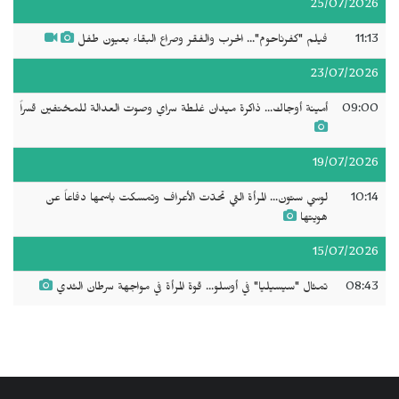
25/07/2026
11:13
فيلم "كفرناحوم"... الحرب والفقر وصراع البقاء بعيون طفل
23/07/2026
09:00
أمينة أوجاك... ذاكرة ميدان غلطة سراي وصوت العدالة للمختفين قسراً
19/07/2026
10:14
لوسي ستون... المرأة التي تحدّت الأعراف وتمسكت باسمها دفاعاً عن
هويتها
15/07/2026
08:43
تمثال "سيسيليا" في أوسلو... قوة المرأة في مواجهة سرطان الثدي