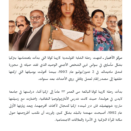
مركز الأخبار ـ
انتهت رحلة الشابة الهولندية كارينا كوانا التي بدأت باهتمامها بتركيا
بشكل مأساوي في سِواس فهي الشخص الأجنبي الوحيد الذي فقد حياته في مجزرة
فندق ماديماك في 2 تموز/يوليو عام 1993، بينما تحولت يومياتها التي تركتها
خلفها إلى مصدر إلهام لعمل وثائقي يروي الأحداث بعد سنوات.
بدأت رحلة كارينا كوانا البالغة من العمر ٢٣ عاماً إلى تركيا أثناء دراستها في جامعة
لايدن في هولندا، حيث كانت تدرس الأنثروبولوجيا الثقافية، واختارت مع زميلتها
ماريزه شونهفيلد فان دير لينده تركيا كمجال لأبحاث تخرجهما، وبعد زيارتها الأولى
عام 1992، أصبحت مهتمة بالبلد بشكل كبير، وقررت أن تكتب أطروحتها حول
مكانة المرأة التركية في الأسرة والعلاقات الاجتماعية.