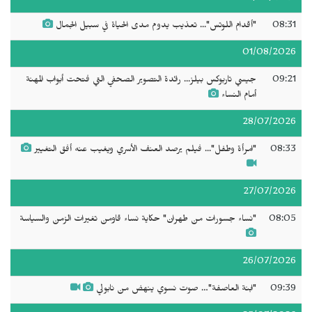
08:31
"أقدام اللوتس"... تعذيب يدوم مدى الحياة في سبيل الجمال
01/08/2026
09:21
جيسي تاربوكس بيلز... رائدة التصوير الصحفي التي فتحت أبواب المهنة
أمام النساء
28/07/2026
08:33
"امرأة وطفل"... فيلم يرصد العنف الأسري ويغيب عنه أفق التغيير
27/07/2026
08:05
"نساء جسورات من طهران" حكاية نساء قاومن تغيرات الزمن والسياسة
26/07/2026
09:39
"ابنة العاصفة"… صوت نسوي ينهض من نابولي