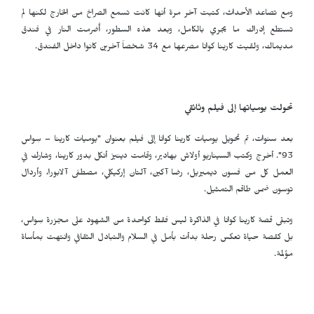
ومع تصاعد الأحداث، كتبت آخر مرة أنها كانت تسمع الصراخ من الخارج لكنها لم
تستطع إدراك ما يجري بالكامل، وبعد هذه السطور، أُضرمت النار في فندق
مديماك، ولقيت كارينا كوانا مصرعها مع 34 شخصاً آخرين كانوا داخل الفندق.
تحولت يومياتها إلى فيلم وثائقي
بعد سنوات، تم تحويل يوميات كارينا كوانا إلى فيلم بعنوان "يوميات كارينا – سِواس
93". أخرج وكتب السيناريو أولاش بهادير، وقامت دينيز أنكل بدور كارينا، وشارك في
العمل كل من فسون ديميريل، رضا آكين، آلتان إركيكلي، مصطفى آلابورا، وأردال
توسون ضمن طاقم التمثيل.
وتبقى قصة كارينا كوانا في الذاكرة ليس فقط كواحدة من الشهود على مجزرة سِواس،
بل كقصة حياة تعكس رحلة بدأت بأمل في السلام والتبادل الثقافي وانتهت بمأساة
مؤلمة.